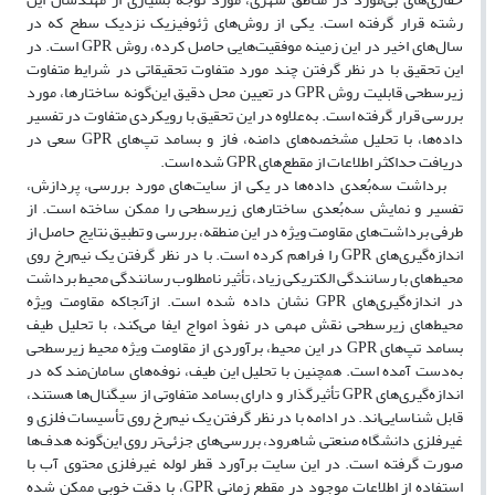
رشته قرار گرفته است. یکی از روش‌های ژئوفیزیک نزدیک سطح که در
سال‌های اخیر در این زمینه موفقیت‌هایی حاصل کرده، روش GPR است. در
این تحقیق با در نظر گرفتن چند مورد متفاوت تحقیقاتی در شرایط متفاوت
زیرسطحی قابلیت روش GPR در تعیین محل دقیق این‌گونه ساختارها، مورد
بررسی قرار گرفته است. به‌علاوه در این تحقیق با رویکردی متفاوت در تفسیر
داده‌ها، با تحلیل مشخصه‌های دامنه، فاز و بسامد تپ‌های GPR سعی در
دریافت حداکثر اطلاعات از مقطع‌های GPR شده است.
برداشت سه‌بُعدی داده‌ها در یکی از سایت‌های مورد بررسی، پردازش،
تفسیر و نمایش سه‌بُعدی ساختارهای زیرسطحی را ممکن ساخته است. از
طرفی برداشت‌های مقاومت ویژه در این منطقه، بررسی و تطبیق نتایج حاصل از
اندازه‌گیری‌های GPR را فراهم کرده است. با در نظر گرفتن یک نیم‌رخ روی
محیط‌های با رسانندگی الکتریکی زیاد، تأثیر نامطلوب رسانندگی محیط برداشت
در اندازه‌‌گیری‌های GPR نشان داده شده است. ازآنجاکه مقاومت وی‍ژه
محیط‌های زیرسطحی نقش مهمی در نفوذ امواج ایفا می‌‌کند، با تحلیل طیف
بسامد تپ‌های GPR در این محیط، برآوردی از مقاومت وی‍ژه محیط زیرسطحی
به‌دست آمده است. همچنین با تحلیل این طیف، نوفه‌های سامان‌مند که در
اندازه‌گیری‌های GPR تأثیرگذار و دارای بسامد‌ متفاوتی از سیگنال‌ها هستند،
قابل شناسایی‌اند. در ادامه با در نظر گرفتن یک نیم‌رخ روی تأسیسات فلزی و
غیرفلزی دانشگاه صنعتی شاهرود، بررسی‌های جزئی‌تر روی این‌گونه هدف‌ها
صورت گرفته است. در این سایت برآورد قطر لوله غیرفلزی محتوی آب با
استفاده از اطلاعات موجود در مقطع زمانی GPR، با دقت خوبی ممکن شده