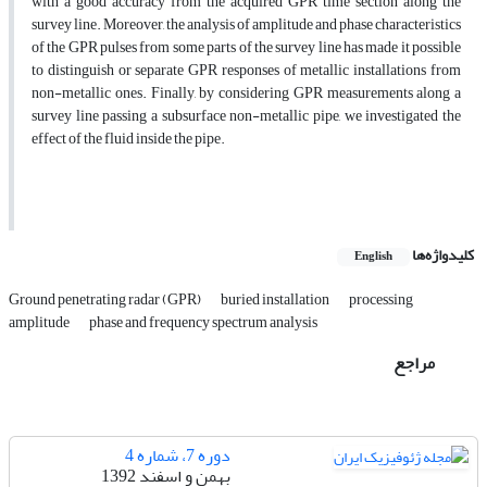
with a good accuracy from the acquired GPR time section along the
survey line. Moreover, the analysis of amplitude and phase characteristics
of the GPR pulses from some parts of the survey line has made it possible
to distinguish or separate GPR responses of metallic installations from
non-metallic ones. Finally, by considering GPR measurements along a
survey line passing a subsurface non-metallic pipe, we investigated the
effect of the fluid inside the pipe.
کلیدواژه‌ها
English
Ground penetrating radar (GPR)
buried installation
processing
amplitude
phase and frequency spectrum analysis
مراجع
دوره 7، شماره 4
بهمن و اسفند 1392