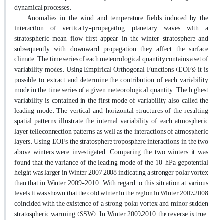
dynamical processes.
Anomalies in the wind and temperature fields induced by the
interaction of vertically-propagating planetary waves with a
stratospheric mean flow first appear in the winter stratosphere and
subsequently with downward propagation, they affect the surface
climate. The time series of each meteorological quantity contains a set of
variability modes. Using Empirical Orthogonal Functions (EOFs), it is
possible to extract and determine the contribution of each variability
mode in the time series of a given meteorological quantity. The highest
variability is contained in the first mode of variability, also called the
leading mode. The vertical and horizontal structures of the resulting
spatial patterns illustrate the internal variability of each atmospheric
layer, telleconnection patterns as well as the interactions of atmospheric
layers. Using EOFs, the stratosphere–troposphere interactions in the two
above winters were investigated. Comparing the two winters, it was
found that the variance of the leading mode of the 10-hPa gepotential
height was larger in Winter 2007–2008, indicating a stronger polar vortex
than that in Winter 2009-2010. With regard to this situation at various
levels, it was shown that the cold winter in the region in Winter 2007–2008
coincided with the existence of a strong polar vortex and minor sudden
stratospheric warming (SSW). In Winter 2009–2010, the reverse is true.