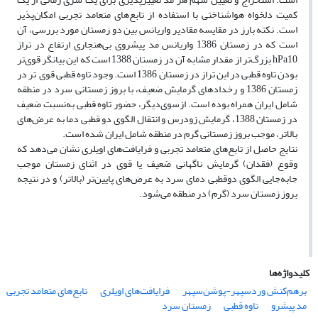
کمیت دلخواه هواشناختی با استفاده از تابع‌های متعامد تجربی امکان‌پذیر
است. نکته‌ بارز در مقایسه‌ مقادیر واریانس بین دو زمستان مورد بررسی، آن
است که در زمستان 1386 واریانس مد پیشروی بی‌هنجاری ارتفاع در تراز
hPa10 بزرگ‌تر از مقدار مشابه آن در زمستان 1388 است که این بیانگر قوی‌تر
بودن تاوه‌ قطبی در این تراز در زمستان 1386 است. وجود تاوه‌ قطبی قوی تر در
زمستان 1386 و رخدادهای گرمایش ضعیف، با بروز زمستانی سرد در منطقه
شامل ایران همراه بوده است. ازسوی‌دیگر، حضور تاوه‌ قطبی به‌نسبت ضعیف
در زمستان 1388، گرمایش زودرس و انتقال الگوی دو قطبی دما به عرض‌های
بالاتر، موجب بروز زمستانی گرم در منطقه‌ شامل ایران شده است.
نتایج حاصل از تابع‌های متعامد تجربی و فرایافت‌های اویلری نشان می‌دهد که
وقوع (فقدان) گرمایش ناگهانی ضعیف یا قوی در اثنای زمستان موجب
جابه‌جایی الگوی دوقطبی دمای سرد به عرض‌های پایین‌تر (بالاتر) و در نتیجه
بروز زمستان سرد (گرم) در منطقه‌ می‌شود.
کلیدواژه‌ها
برهم‌کنش وردسپهر-پوشن‌سپهر
فرایافت‌های اویلری
تابع‌های متعامد تجربی
مد پیشرو
تاوه‌ قطبی
زمستان سرد