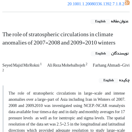
20.1001.1.20080336.1392.7.1.8.2
عنوان مقاله
English
The role of stratospheric circulations in climate
anomalies of 2007-2008 and 2009-2010 winters
نویسندگان
English
1
2
Seyed Majid MirRokni
Ali Reza Mohebalhojeh
Farhang Ahmadi-Givi
2
چکیده
English
The role of stratospheric circulations in large-scale and intense
anomalies over a large-part of Asia including Iran in Winters of 2007–
2008 and 2009–2010 was investigated using NCEP/NCAR reanalysis
data available four times a day and in daily and monthly averages for 17
pressure levels as well as for isentropic and sigma levels. The spatial
resolution of the data set was 2.5×2.5 in the longitudinal and latitudinal
directions which provided adequate resolution to study large-scale