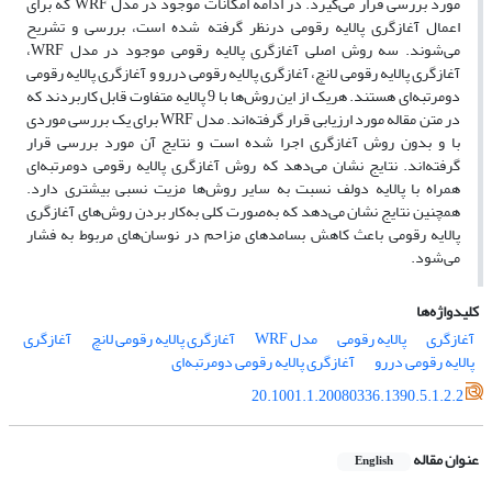
مورد بررسی قرار می‌گیرد. در ادامه امکانات موجود در مدل WRF که برای
اعمال آغازگری پالایه رقومی درنظر گرفته شده ‌است، بررسی و تشریح
می‌شوند. سه روش اصلی آغازگری پالایه رقومی موجود در مدل WRF،
آغازگری پالایه رقومی لانچ، آغازگری پالایه رقومی ‌دررو و آغازگری پالایه رقومی
دومرتبه‌ای هستند. هریک از این روش‌ها با 9 پالایه متفاوت قابل کاربردند که
در متن مقاله مورد ارزیابی قرار گرفته‌اند. مدل WRF برای یک بررسی موردی
با و بدون روش آغازگری اجرا شده است و نتایج آن مورد بررسی قرار
گرفته‌اند. نتایج نشان می‌دهد که روش آغازگری پالایه رقومی دومرتبه‌ای
همراه با پالایه دولف نسبت به سایر روش‌ها مزیت نسبی بیشتری دارد.
همچنین نتایج نشان می‌دهد که به‌صورت کلی به‌کار بردن روش‌های آغازگری
پالایه رقومی باعث کاهش بسامدهای مزاحم در نوسان‌های مربوط به فشار
می‌شود.
کلیدواژه‌ها
آغازگری
پالایه رقومی
مدل WRF
آغازگری پالایه رقومی لانچ
آغازگری
پالایه رقومی ‌دررو
آغازگری پالایه رقومی دومرتبه‌ای
20.1001.1.20080336.1390.5.1.2.2
عنوان مقاله
English