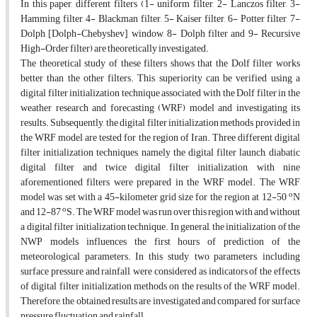
In this paper, different filters (1- uniform filter, 2- Lanczos filter, 3-
Hamming filter, 4- Blackman filter, 5- Kaiser filter, 6- Potter filter, 7-
Dolph [Dolph-Chebyshev] window, 8- Dolph filter and 9- Recursive
High-Order filter) are theoretically investigated.
The theoretical study of these filters shows that the Dolf filter works
better than the other filters. This superiority can be verified using a
digital filter initialization technique associated with the Dolf filter in the
weather research and forecasting (WRF) model and investigating its
results. Subsequently, the digital filter initialization methods provided in
the WRF model are tested for the region of Iran. Three different digital
filter initialization techniques, namely the digital filter launch, diabatic
digital filter and twice digital filter initialization, with nine
aforementioned filters were prepared in the WRF model. The WRF
o
model was set with a 45-kilometer grid size for the region at 12-50
N
o
and 12-87
S. The WRF model was run over this region with and without
a digital filter initialization technique. In general, the initialization of the
NWP models influences the first hours of prediction of the
meteorological parameters. In this study, two parameters, including
surface pressure and rainfall, were considered as indicators of the effects
of digital filter initialization methods on the results of the WRF model.
Therefore, the obtained results are investigated and compared for surface
pressure fluctuation and rainfall.