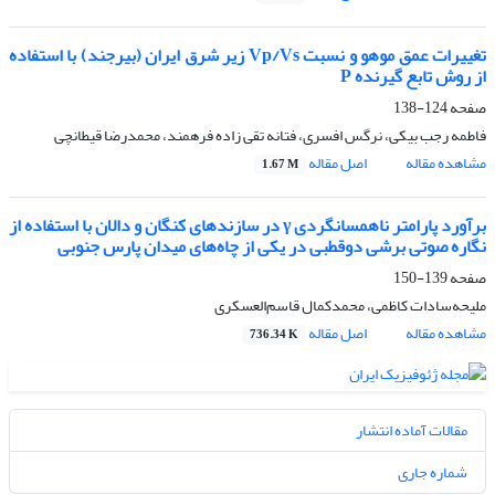
تغییرات عمق موهو و نسبت Vp/Vs زیر شرق ایران (بیرجند) با استفاده
از روش تابع گیرنده P
صفحه
124-138
فاطمه رجب بیکی، نرگس افسری، فتانه تقی زاده فرهمند، محمدرضا قیطانچی
مشاهده مقاله
اصل مقاله
1.67 M
برآورد پارامتر ناهمسانگردی γ در سازندهای کنگان و دالان با استفاده از
نگاره صوتی برشی دوقطبی در یکی از چاه‌های میدان پارس جنوبی
صفحه
139-150
ملیحه‌سادات کاظمی، محمدکمال قاسم‌العسکری
مشاهده مقاله
اصل مقاله
736.34 K
مقالات آماده انتشار
شماره جاری