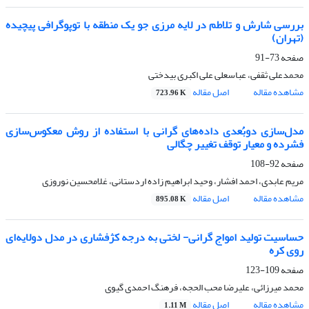
بررسی شارش و تلاطم در لایه مرزی جو یک منطقه با توپوگرافی پیچیده
(تهران)
صفحه
73-91
محمدعلی ثقفی، عباسعلی علی اکبری بیدختی
مشاهده مقاله
اصل مقاله
723.96 K
مدل‌سازی دوبُعدی داده‌های گرانی‌ با استفاده از روش معکوس‌سازی
فشرده و معیار توقف تغییر چگالی
صفحه
92-108
مریم عابدی، احمد افشار، وحید ابراهیم زاده اردستانی، غلامحسین نوروزی
مشاهده مقاله
اصل مقاله
895.08 K
حساسیت تولید امواج گرانی- لختی به درجه کژفشاری در مدل دولایه‌ای
روی کره
صفحه
109-123
محمد میرزائی، علیرضا محب الحجه، فرهنگ احمدی گیوی
مشاهده مقاله
اصل مقاله
1.11 M