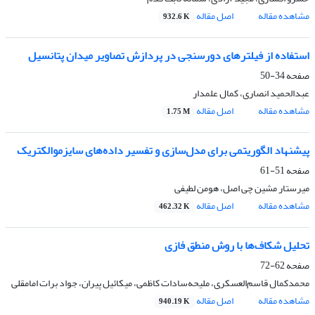
مشاهده مقاله
اصل مقاله
932.6 K
استفاده از فیلترهای دورسنجی در پردازش تصاویر میدان پتانسیل
صفحه
34-50
عبدالحمید انصاری، کمال علمدار
مشاهده مقاله
اصل مقاله
1.75 M
پیشنهاد الگوریتمی برای مدل‌سازی و تفسیر داده‌‌های سایزموالکتریک
صفحه
51-61
میرستار مشین چی اصل، هومن لطیفی
مشاهده مقاله
اصل مقاله
462.32 K
تحلیل شکاف‌ها با روش منطق فازی
صفحه
62-72
محمدکمال قاسم‌‌العسکری، ملیحه‌سادات‌‌ کاظمی، میکائیل پیران، جواد برات امامقلی
مشاهده مقاله
اصل مقاله
940.19 K