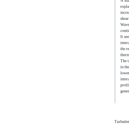
A stu
expla
incre
shear
Wave
conti
It se
inter
the r
therm
The t
in th
lower
inter
profi
gener
Turbule