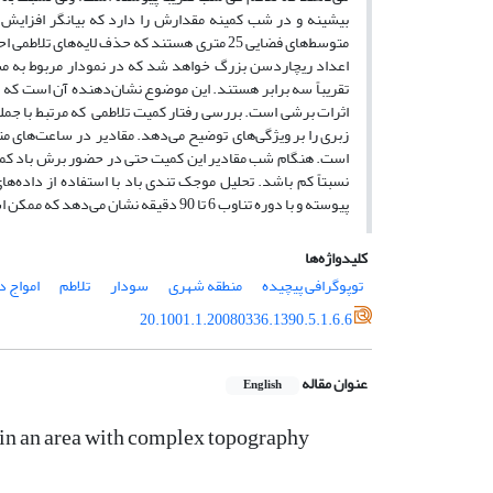
بیشینه و در شب کمینه مقدارش را دارد که بیانگر افزایش 
متوسط‌های فضایی 25 متری هستند که حذف لایه‌
اعداد ریچاردسن بزرگ خواهد شد که در نمودار مربوط به مشاهد
تقریباً سه برابر هستند. این موضوع نشان‌دهنده آن است که د
زبری را بر ویژگی‌های توضیح می‌دهد. مقادیر در ساعت‌های متف
است. هنگام شب مقادیر این کمیت حتی در حضور برش باد کمتر اس
نسبتاً کم باشد. تحلیل موجک تندی باد با استفاده از داده‌ه
پیوسته و با دوره تناوب 6 تا 90 دقیقه نشان می‌دهد که ممکن است مربوط به نوسان‌های تلاطمی و امواج نامنظم و منظم درونی باشد.
کلیدواژه‌ها
توپوگرافی پیچیده
منطقه شهری
سودار
تلاطم
امواج د
20.1001.1.20080336.1390.5.1.6.6
عنوان مقاله
English
 in an area with complex topography