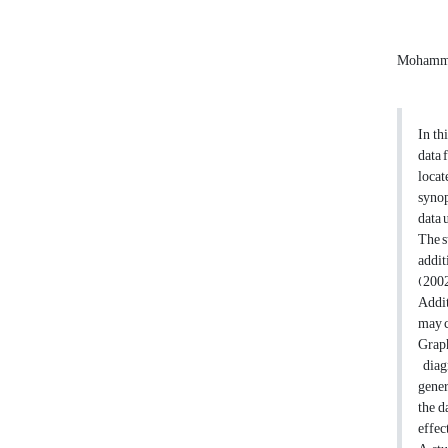
Mohamma
In th
data 
locat
synop
data 
The s
addit
(2002
Addit
may c
Graph
diagr
gener
the d
effec