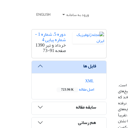
ورود به سامانه
ENGLISH
دوره 5، شماره 1 -
شماره پیاپی 4
خرداد و تیر 1390
صفحه
73-91
فایل ها
XML
 است.
اصل مقاله
723.96 K
در تاریخ‌های
 شده‌اند که
رهای کومه‌ای در برخی ساعت‌ها در چند روز) و باد سطح 10 متر از 5 فراتر نرفته
سابقه مقاله
نمایه‌های
 متفاوت، تقریباً
) نشان
هم رسانی
 کمیت