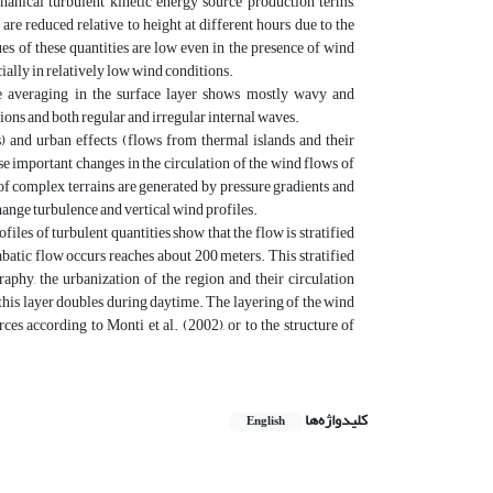
hanical turbulent kinetic energy source production terms,
are reduced relative to height at different hours due to the
s of these quantities are low even in the presence of wind
cially in relatively low wind conditions.
e averaging in the surface layer shows mostly wavy and
tions and both regular and irregular internal waves.
 and urban effects (flows from thermal islands and their
se important changes in the circulation of the wind flows of
 of complex terrains are generated by pressure gradients and
hange turbulence and vertical wind profiles.
iles of turbulent quantities show that the flow is stratified
batic flow occurs reaches about 200 meters. This stratified
aphy, the urbanization of the region and their circulation
 this layer doubles during daytime. The layering of the wind
ces according to Monti et al. (2002), or to the structure of
کلیدواژه‌ها
English