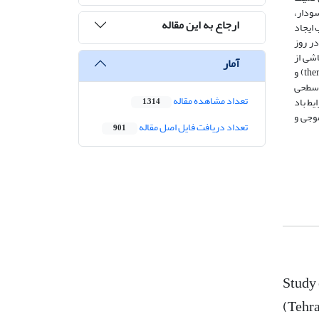
ودار،
ارجاع به این مقاله
ب ایجاد
در روز
اشی از
آمار
اثرات برشی است. بررسی رفتار کمیت تلاطمی که مرتبط با جمله‌های تولید سرچشمه شناوری و مکانیکی انرژی جنبشی تلاطم است، تأثیر ترمال‌ها (thermal) و
ه سطحی
تعداد مشاهده مقاله
یط باد
1,314
موجی و
تعداد دریافت فایل اصل مقاله
901
Study 
(Tehr