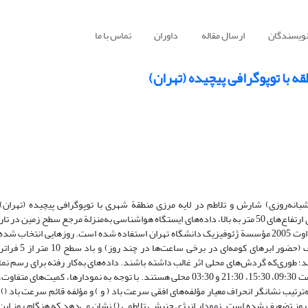
نویسندگان
ارسال مقاله
داوران
تماس با ما
 با توپوگرافی پیچیده (تهران)
بانه‌روزی) شارش و تلاطم در لایه مرزی منطقة شهری با توپوگرافی پیچیده (تهران)
به‌این‌‌منظور از داده‌های دستگاه سودار (Sodar) مدلPA1 برای ارتفاع‌های 50 متر به بالا، داده‌های ایستگاه هواشناسی به‌‌منزلة مرجع سطح زمین 
13 تا 24 اوت 2002 و داده‌های دستگاه بادسنج فوق‌‌صوتی ماه اوت 2005 مؤسسة ژئوفیزیک دانشگاه تهران استفاده شده است. روزهایی انتخاب
سامانه همدیدی در منطقه وجود نداشته، آسمان تقریباً صاف (حضور اب
حدود3) و رطوبت نسبی کم (میانگین حدود 25%) باشد؛ طوری‌که گردش‌های محلی اثر غالب داشته باشند. داده‌های به‌کار رفته برای رسم 
قائم کمیت‌ها، میانگین 12 روزه (13-24 اوت 2002) برای 4 ساعت 09:30، 15:30، 21:30 و 03:30 محلی هستند. با توجه به نمودارها، کمیت‌های
‌ترتیب نشانگر انحراف معیار مؤلفه‌‌های افقی سرعت باد ( و ) و مؤلفه قائم سرعت باد ()
روز تضعیف شده‌ است. نمودار انرژی جنبشی تلاطمی () نشان می‌دهد که هنگام روز این