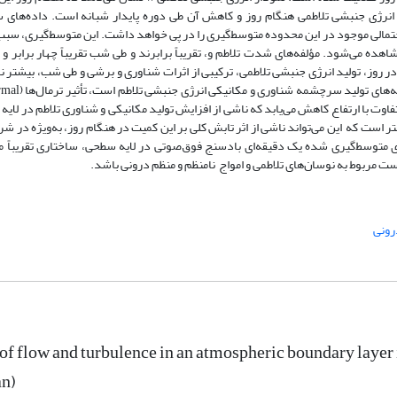
انرژی جنبشی تلاطمی هنگام روز و کاهش آن طی دوره پایدار شبانه است. داده‌های س
های تلاطمی احتمالی موجود در این محدوده متوسط‌گیری‌ را در پی خواهد داشت. این متوسط‌گیری، سب
ه می‌شود. مؤلفه‌های شدت تلاطم و، تقریباً برابرند و طی شب تقریباً چهار برابر و 
ر روز، تولید انرژی جنبشی تلاطمی، ترکیبی از اثرات شناوری و برشی و طی شب، بیشتر ن
اوت با ارتفاع کاهش می‌یابد که ناشی از افزایش تولید مکانیکی و شناوری تلاطم در لای
ت که این می‌تواند ناشی از اثر تابش کلی بر این کمیت در هنگام روز، به‌ویژه در شرا
ای متوسط‌گیری شده یک دقیقه‌ای بادسنج فوق‌‌صوتی در لایه سطحی، ساختاری تقریباً 
رونی
of flow and turbulence in an atmospheric boundary layer
an)