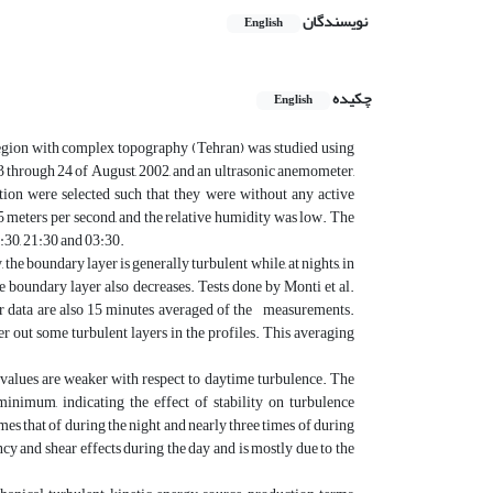
نویسندگان
English
چکیده
English
 region with complex topography (Tehran) was studied using
3 through 24 of August, 2002, and an ultrasonic anemometer,
tion were selected such that they were without any active
 5 meters per second, and the relative humidity was low. The
5:30, 21:30 and 03:30.
he boundary layer is generally turbulent while, at nights, in
he boundary layer also decreases. Tests done by Monti et al.
dar data are also 15 minutes averaged of the measurements.
er out some turbulent layers in the profiles. This averaging
 values are weaker with respect to daytime turbulence. The
imum, indicating the effect of stability on turbulence
es that of during the night and nearly three times of during
cy and shear effects during the day and is mostly due to the