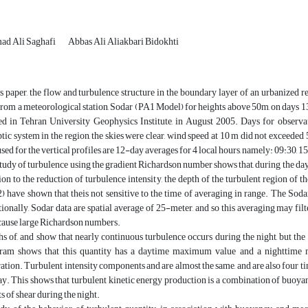
d Ali Saghafi
Abbas Ali Aliakbari Bidokhti
is paper, the flow and turbulence structure in the boundary layer of an urbanized
from a meteorological station, Sodar (PA1 Model) for heights above 50m, on days 1
ed in Tehran University Geophysics Institute, in August 2005. Days for observa
tic system in the region, the skies were clear, wind speed at 10 m did not exceeded
used for the vertical profiles are 12-day averages for 4 local hours, namely: 09:30, 1
tudy of turbulence using the gradient Richardson number shows that, during the day, t
ion to the reduction of turbulence intensity, the depth of the turbulent region of t
) have shown that theis not sensitive to the time of averaging in range. The So
ionally, Sodar data are spatial average of 25-meter, and so this averaging may filt
ause large Richardson numbers.
s of, and show that nearly continuous turbulence occurs during the night, but the
am shows that this quantity has a daytime maximum value and a nighttime min
ation. Turbulent intensity components and are almost the same, and are also four tim
ay. This shows that turbulent kinetic energy production is a combination of buoyan
ts of shear during the night.