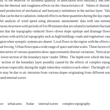
dy of the behavior of turbulent quantity, in association with buoyancy and mec
ins the thermal and roughness effects on the characteristics of . Values of diurnal 
ased production of mechanical and buoyancy turbulence in the surface layer. Value
 that can be due to radiation-induced effects on these quantities during the day, espe
let analysis of wind speed using ultrasonic anemometer data with one-minut
nuous structures with periods of 6 to 90 minutes that are related to turbulent fluctua
ems that the topography-induced flows (down slope, upslope and drainage flows)
actions with artificial topography such as high buildings, roads and vegetation) cau
egion when synoptic systems are absent. Local flows in the region with the effects
al forcing. Urban flows span a wide range of space and time scales. These factors c
ime series of various quantities show approximately diurnal variations. Vertical prof
e lower section of the boundary layer (under 500m). The depth over which the kata
 section of the boundary layer possibly caused by the effects of complex topogr
actions (especially during the night, when they reinforce each other). The height of
le may be due to air intrusion from various slopes originating from different sour
ated internal waves.
nce
urban area
Sodar
internal waves
complex topography