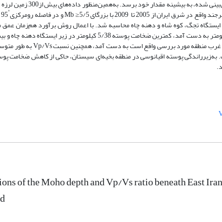
فاز تبدیل یافته و بازتاب های چندگانه در زمان رسیدهای پیش‌‌بینی شده، به بیشینه مقدار خود بر
˚
95 >r>
 247 تابع گیرنده در زیر سه ایستگاه تجگ، کوه شاه و دهنه چاه محاسبه شد. با اعمال روش برآورد هم‌‌زمان عمق
نسبت Vp/Vs، ضخامت متوسط پوسته در منطقه حدود 41 کیلومتر به دست آمد، کمترین ضخامت پوسته 5/38 کیلومتر در زیر ایستگاه
ضخامت پوسته 44 کیلومتر زیر ایستگاه کوه شاه، که در جنوب غرب منطقه مورد بررسی واقع است به
79/، که حدود تغییرات Vp/Vs بین 76/1 تا 84/1 است. به‌‌زیرراندگی پوسته اقیانوسی در منطقه بخیه‌‌ای سیستان، حاکی از کاهش ضخامت
.
ions of the Moho depth and Vp/Vs ratio beneath East Iran
d