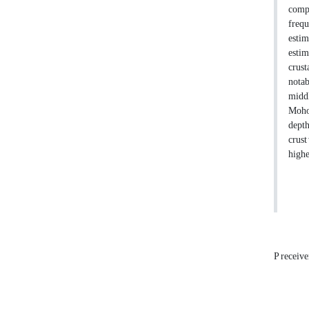
compo
frequ
estim
estim
crust
notab
middl
Moho 
depth
crust
highe
P receive