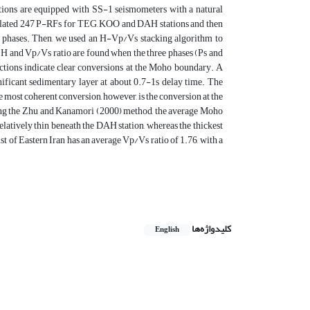
tions are equipped with SS-1 seismometers with a natural
alculated 247 P-RFs for TEG, KOO and DAH stations and then
 phases. Then, we used an H-Vp/Vs stacking algorithm to
he H and Vp/Vs ratio are found when the three phases (Ps and
nctions indicate clear conversions at the Moho boundary. A
gnificant sedimentary layer at about 0.7-1s delay time. The
he most coherent conversion, however, is the conversion at the
ing the Zhu and Kanamori (2000) method, the average Moho
elatively thin beneath the DAH station, whereas the thickest
t of Eastern Iran has an average Vp/Vs ratio of 1.76, with a
کلیدواژه‌ها
English