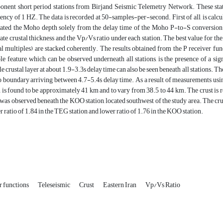
nent short period stations from Birjand Seismic Telemetry Network. These sta
ency of 1 HZ. The data is recorded at 50-samples-per-second. First of all, is c
ated the Moho depth solely from the delay time of the Moho P-to-S conversion
ate crustal thickness and the Vp/Vs ratio under each station. The best value for t
al multiples) are stacked coherently. The results obtained from the P receiver fu
le feature, which can be observed underneath all stations, is the presence of a si
e crustal layer at about 1.9-3.3s delay time can also be seen beneath all stations. T
boundary arriving between 4.7-5.4s delay time. As a result of measurements us
 is found to be approximately 41 km and to vary from 38.5 to 44 km. The crust is r
 was observed beneath the KOO station, located southwest of the study area. The crus
r ratio of 1.84 in the TEG station and lower ratio of 1.76 in the KOO station.
r functions
Teleseismic
Crust
Eastern Iran
Vp/Vs Ratio