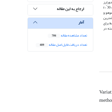
سد. به‌‌همین‌‌منظور داده‌های بیش از300 زمین لرزه دورلرز
˚
30
ارجاع به این مقاله
 موهو و
 دهنه چاه و بیشترین
آمار
 دست آمد، همچنین نسبت Vp/Vs به طور متوسط برای
 پوسته در
تعداد مشاهده مقاله
786
تعداد دریافت فایل اصل مقاله
489
Variat
metho