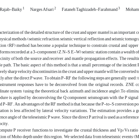
1
2
3
 Rajab-Baiky
Narges Afsari
Fataneh Taghizadeh-Farahmand
Mohamm
cterization of the detailed structure of the crust and upper mantel is an important c
ysical methods (seismic refraction, seismic vertical reflection and seismic tomogr
ion (RF) method has become a popular technique to constrain crustal and upper 
orms recorded at a 3-component (Z, N-S, E-W) seismic station contain a wealth of i
icinity of both the source and receiver, and mantle propagation effects. The result
e path. The basic aspect of this method is that a small percentage of the incident
ively sharp velocity discontinuities in the crust and upper mantle will be converted to
tly after the direct P wave. To obtain P-RF, the following steps are generally used: 
nstrument responses have to be deconvolved from the original records. ZNE c
inate system (using the theoretical back azimuth and incidence angle).To eliminat
dure is applied by deconvolving the Q component seismogram with the P signal
 P-RF. An advantages of the RF method is that, because the P-to-S conversion point i
ation is less affected by lateral velocity variations. The estimation provides a 
ence angle of the teleseismic P wave. Since the direct P arrival is used as a reference t
ocity.
mpute P receiver functions to investigate the crustal thickness and Vp/Vs ratio 
tion of Moho depth under this region. We selected data from teleseismic events (M