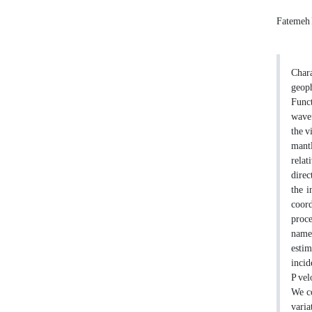
Fatemeh
Chara
geoph
Funct
wavef
the v
mantl
relat
direc
the i
coord
proce
named
estim
incid
P vel
We co
varia