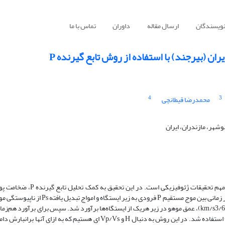
نویسندگان
ارسال مقاله
داوران
تماس با ما
4
3
محمدرضا قیطانچی
هر، مازندران،‌ ایران
مشخص کردن جزئیات پوسته و گوشته بالایی، یکی از اهداف مهم تحقیقات ژئوفیزیکی است. در این
نسبت Vp/Vs از دو روش محاسبه شد. ابتدا با استفاده از تأخیر زمانی بین موج مستقیم P فرودی به زیر ایستگاه و 
استفاده از مدل سرعتی مرجع IASP91 (73/1= Vp/Vs وkm/s3/6= Vp)، عمق موهو در زیر هریک از ایستگاه‌‌ها برآورد شد. سپس برای برآورد هم
موهو و نسبت Vp/Vs در پوسته از روش زو و کاناموری (2000) استفاده شد. در این روش به دنبال H و Vp/Vs ای هستیم که به ازای آنها