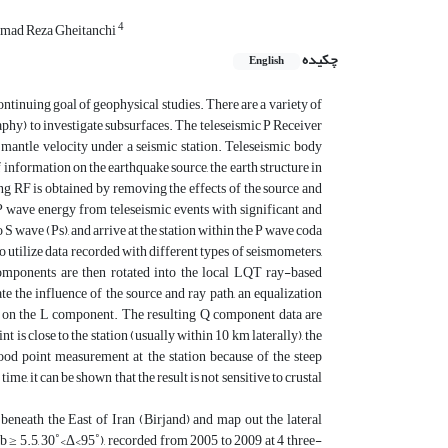
4
ad Reza Gheitanchi
چکیده
English
ontinuing goal of geophysical studies. There are a variety of
aphy) to investigate subsurfaces. The teleseismic P Receiver
mantle velocity under a seismic station. Teleseismic body
nformation on the earthquake source, the earth structure in
ing RF is obtained by removing the effects of the source and
 P wave energy from teleseismic events with significant and
 S wave (Ps), and arrive at the station within the P wave coda
to utilize data recorded with different types of seismometers,
omponents are then rotated into the local LQT ray-based
e the influence of the source and ray path, an equalization
 on the L component. The resulting Q component data are
s close to the station (usually within 10 km laterally), the
good point measurement at the station because of the steep
ime, it can be shown that the result is not sensitive to crustal
beneath the East of Iran (Birjand) and map out the lateral
b ≥ 5.5, 30˚<Δ<95˚), recorded from 2005 to 2009 at 4 three-