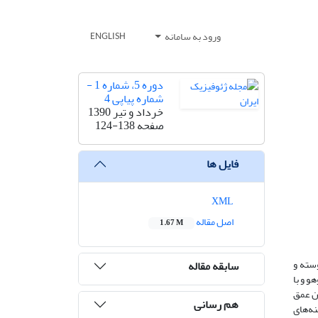
ورود به سامانه
ENGLISH
دوره 5، شماره 1 -
شماره پیاپی 4
خرداد و تیر 1390
صفحه
124-138
فایل ها
XML
اصل مقاله
1.67 M
 تحقیق به کمک تحلیل تابع گیرنده P، ضخامت پوسته و
سابقه مقاله
امواج تبدیل یافته Ps از ناپیوستگی موهو و با
‌‌زمان عمق
هم رسانی
 برانبارش دامنه‌‌های