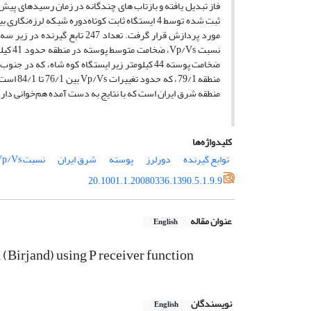
ثبت شده توسط 4 ایستگاه ثابت کوتاه‌‌دوره شبکه لرزه‌‌نگاری بیرجند واقع در شرق ایران از 2005 تا 2009 با بزرگای 5/5≤ Mb و در فاصله رومرکزی
مورد پردازش قرار گرفت. تعداد
منطقه 1
منطقه شرق ایران است که با نتایج به دست آمده هم‌‌خوانی دارد
کلیدواژه‌ها
توابع گیرنده
دورلرز
پوسته
شرق ایران
نسبت Vp/Vs
20.1001.1.20080336.1390.5.1.9.9
عنوان مقاله
English
 (Birjand) using P receiver function
نویسندگان
English