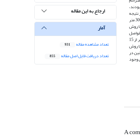
های ث
در ژاپن به نام ش
ارجاع به این مقاله
انتخاب
امکان مقایسه نتایج روش‌های گوناگون را میسر می‌سازد. در این شبکه شتاب‌نگاری، دستگاه‌های شتاب‌نگاری در فواصل بسیار نزدیک،‌ 5 متر تا حدود 300 متر
کارگذ
آمار
ژئودت
بین دو ایستگاه، مقادیر مولفه پیچشی به‌شدت کاهش می‌یابد که در مقایسه با نتایج روش ژئودتیک پایین‌تر است. هرچند در فواصل جدایی کوتاه (کمتر از 15
تعداد مشاهده مقاله
931
متر) م
تفاضل 
تعداد دریافت فایل اصل مقاله
855
این مق
A comp