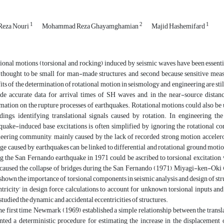
1
2
1
Reza Nouri
Mohammad Reza Ghayamghamian
Majid Hashemifard
ional motions (torsional and rocking) induced by seismic waves have been essential
thought to be small for man-made structures, and second because sensitive measu
its of the determination of rotational motion in seismology and engineering are stil
de accurate data for arrival times of SH waves and, in the near-source distan
mation on the rupture processes of earthquakes. Rotational motions could also be u
dings, identifying translational signals caused by rotation. In engineering, t
quake-induced base excitations is often simplified by ignoring the rotational c
eering community, mainly caused by the lack of recorded strong motion accelero
e caused by earthquakes can be linked to differential and rotational ground motion
g the San Fernando earthquake in 1971 could be ascribed to torsional excitation, 
caused the collapse of bridges during the San Fernando (1971), Miyagi-ken-Oki 
shown the importance of torsional components in seismic analysis and design of str
tricity’ in design force calculations to account for unknown torsional inputs and
studied the dynamic and accidental eccentricities of structures.
he first time, Newmark (1969) established a simple relationship between the trans
nted a deterministic procedure for estimating the increase in the displacement