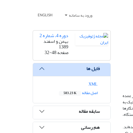
ورود به سامانه
ENGLISH
دوره 4، شماره 2
بهمن و اسفند
1389
32-48
صفحه
فایل ها
XML
اصل مقاله
583.23 K
به دل
سه روش
صورت 
سابقه مقاله
دخالت 
هم رسانی
در این