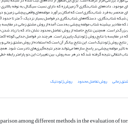
بت شده در شبکه بسیار متراکم
همچنین امکان ایجاد رابطه‌ای بین بیشینه شتاب انتقالی
بکه چیبا استفاده شده است. از میان داده‌‌های موجود، داده‌های شتاب‌نگاری 9 زمین‌لرزه که دارای نسبت سیگنال به نوفه بالاتری بودند،
 شدند. شبکه شتاب‌نگاری متراکم چیبا یکی از شبکه‌های منحصر به فرد شتاب‌نگاری اس
اشته شده‌ است. مقایسه نتایج این روش‌ها نشان می‌دهد که مقادیر بیشینه شتاب مولف
یک که از دقت بالاتری برخودار است، به طور قابل توجهی بزرگ‌تر است. همچنین نتایج
قادیر به‌‍دست آمده از روش تفاضل محدود غالباٌ بیشتر از نتایج روش ژئودتیک است. این
محدود با فواصل زوج ایستگاه زیاد در تحقیقات مربوط به تاثیر مولفه پیچشی بر پاسخ سا
اله از بررسی تغییرات بیشینه مولفه پیچشی با بیشینه شتاب انتقالی نتیجه گرفته شد ک
روش ژئودتیک
روش تفاضل محدود
روش مشتق
arison among different methods in the evaluation of to