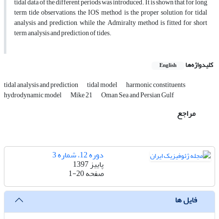
tidal data of the different periods was introduced. It is shown that for long
term tide observations, the IOS method is the proper solution for tidal
analysis and prediction, while the Admiralty method is fitted for short
term analysis and prediction of tides.
کلیدواژه‌ها
English
tidal analysis and prediction
tidal model
harmonic constituents
hydrodynamic model
Mike 21
Oman Sea and Persian Gulf
مراجع
دوره 12، شماره 3
پاییز 1397
صفحه
1-20
فایل ها