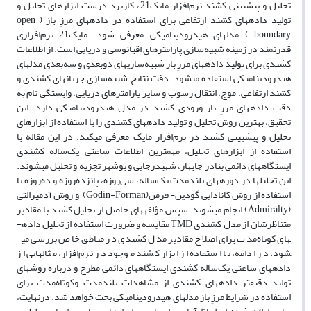
تحلیل و پیش­بینی کشند نرم‌افزار مایک‌21، کاربرد درست ابزارهای تحلیل و
تولید داده­های کشند ارتفاعی برای استفاده در داده­های مرزِ باز ( open
boundary ) مدل­های هیدرودینامیکی معرفی شود. مایک‌21 نرم‌افزاری
قدرتمند در زمینه شبیه‌سازی پارامترهای اقیانوسی و دریایی است. از اطلاعات
کشندی برای تولید داده­های مرزِ باز شبیه‌سازی­های دوبعدی و سه‌بعدی مدل­های
هیدرودینامیکی استفاده می­شود. دقت نتایج شبیه‌سازی جریان­های کشندی و
کشند ارتفاعی، موج، انتقال رسوب و سایر پارامترهای دریایی، وابستگی تام به
دقت داده­های مرزِ باز ورودی کشند در مدل هیدرودینامیکی دارد. این
تحقیق، بهترین روش تحلیل و تولید داده­های کشندی را با استفاده از ابزارهای
تحلیل و پیش­بینی کشند در نرم‌افزار مایک معرفی می­کند. در این مقاله با
استفاده از ابزارهای تحلیل، مهم­ترین اطلاعات ساعتی یک‌ساله کشندی
ایستگاه­های دائمی بنادر چابهار، شهید‌رجایی و بوشهر تجزیه و تحلیل می­شوند.
این تحلیل­ها در دوره­های بلندمدت یک‌ساله، سی‌روزه، پانزده‌روزه و ده‌روزه با
استفاده از روش کانادایی گودین‌- فرمن(Godin-Forman) و روش آدمیرالتی
(Admiralty) انجام می­شوند. سپس مؤلفه­های حاصل از تحلیل کشند با مقادیر
متناظرشان از مدل کشندی TMD مقایسه و ضرورت استفاده از تحلیل داده­
های کوتاه‌مدت برای اصلاح مقادیر مدل کشندی در مناطق خاص بررسی می­
شود. در ادامه، با استفاده از ابزار کشند موجود در نرم‌افزار، مثال­هایی از
داده­های ساعتی یک‌ساله کشندی ایستگاه­های دائمی مطرح و درباره روش­های
تولید دقیق­تر داده­های کشندی از مشاهدات بلند‌مدت وکوتاه‌مدت برای
استفاده در شرایط مرزِ باز مدل­های هیدرودینامیکی بحث خواهد شد. در‌نهایت،