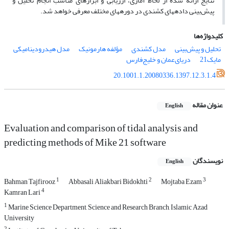
نتایج ارائه شده از لحاظ آماری، ارزیابی و ابزارهای مناسب انجام تحلیل و
پیش‌بینی داده­های کشندی در دوره­های مختلف معرفی خواهد شد.
کلیدواژه‌ها
تحلیل و پیش‌بینی
مدل کشندی
مؤلفه هارمونیک
مدل هیدرودینامیکی
مایک‌‌21
دریای‌عمان و خلیج‌فارس
20.1001.1.20080336.1397.12.3.1.4
عنوان مقاله
English
Evaluation and comparison of tidal analysis and
predicting methods of Mike 21 software
نویسندگان
English
1
2
3
Bahman Tajfirooz
Abbasali Aliakbari Bidokhti
Mojtaba Ezam
4
Kamran Lari
1
Marine Science Department, Science and Research Branch, Islamic Azad
University