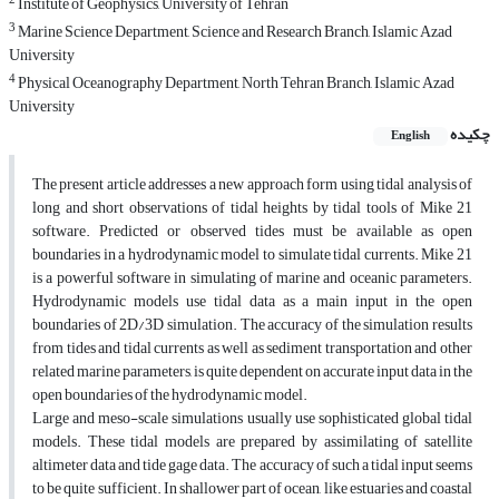
2
Institute of Geophysics, University of Tehran
3
Marine Science Department, Science and Research Branch, Islamic Azad
University
4
Physical Oceanography Department, North Tehran Branch, Islamic Azad
University
چکیده
English
The present article addresses a new approach form using tidal analysis of
long and short observations of tidal heights by tidal tools of Mike 21
software. Predicted or observed tides must be available as open
boundaries in a hydrodynamic model to simulate tidal currents. Mike 21
is a powerful software in simulating of marine and oceanic parameters.
Hydrodynamic models use tidal data as a main input in the open
boundaries of 2D/3D simulation. The accuracy of the simulation results
from tides and tidal currents as well as sediment transportation and other
related marine parameters, is quite dependent on accurate input data in the
open boundaries of the hydrodynamic model.
Large and meso-scale simulations usually use sophisticated global tidal
models. These tidal models are prepared by assimilating of satellite
altimeter data and tide gage data. The accuracy of such a tidal input seems
to be quite sufficient. In shallower part of ocean, like estuaries and coastal