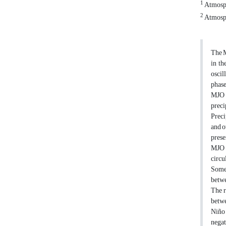
1
Atmosphe
2
Atmosphe
The M
in th
oscil
phase
MJO 
preci
Preci
and o
prese
MJO p
circu
Some 
betwe
The r
betwe
Niño 
negat