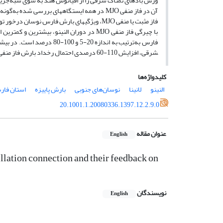
وزش بادهای نمناک شرقی را از اقیانوس هند به سوی شبه‌جزیره
فاز مثبت یا منفی MJO، ویژگی­های بارش فارس نوسان درخور‌ توجهی نداشت.
با چیرگی فاز منفی MJO در دوران النینو، 
شرقی، افزایش 110-60 درصدی احتمال رخداد بارش فاز منفی MJO در دوران گرم ENSO نسبت به فاز مثبت آن در دوران گرم دیده می­شود.
کلیدواژه‌ها
النینو
لانینا
نوسان‌های جنوبی
بارش پاییزه
استان فا
20.1001.1.20080336.1397.12.2.9.0
عنوان مقاله
English
lation connection and their feedback on
نویسندگان
English