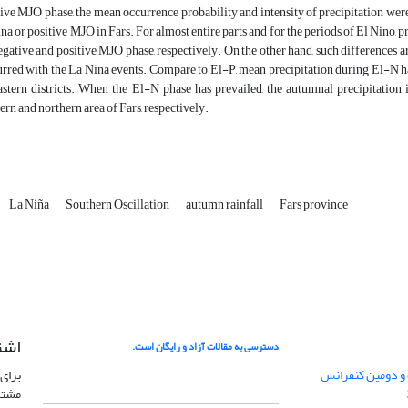
ive MJO phase, the mean occurrence probability and intensity of precipitation were
na or positive MJO in Fars. For almost entire parts and for the periods of El Nino, 
egative and positive MJO phase, respectively. On the other hand, such differences 
rred with the La Nina events. Compare to El-P, mean precipitation during El-N has
astern districts. When the El-N phase has prevailed, the autumnal precipitation
ern and northern area of Fars, respectively.
La Niña
Southern Oscillation
autumn rainfall
Fars province
اشت
دسترسی به مقالات آزاد و رایگان است.
 و دومین کنفرانس
برای 
مشتر