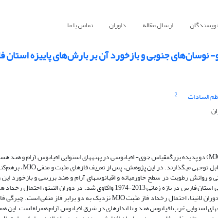
نویسندگان
ارسال مقاله
داوران
تماس با ما
و- نوسان‌های جنوبی و بازخورد آن بر بارش‌های پاییزه استان 
2
ظم السادات
ان
النینو- نوسان­های جنوبی (ENSO) و نوسان­های مادن‌- جولیان (MJO) دو پدیده بزرگ­مقیاس جوی‌- اقیانوسی در پهنه­های استوایی اقیانوس آرام و هن
بر نوسان­های اقلیمی گستره­های استوایی تا جنب حاره­ای تأثیر قابل توجهی می­گذارند. د
رهم‌کنش بر ابرناکی و روانش رطوبت در سطح خاورمیانه و اقیانوس­های آرام و هند بررسی و بازخورد ای
رطوبتی بر رخداد بارش پاییزه 9 ایستگاه همدیدی و باران‌سنجی استان فارس در بازه زمانی 2013-1974 واکاوی شد. در دوران النینو، اح
فازهای مثبت یا منفی MJO تقریبا یکسان است در‌‌حالی‌که در دوران لانینا، احتمال رخداد فاز مثبت MJO نزدیک به دو برابر فاز منفی ا
ه­های استوایی غرب اقیانوس هند و تا اندازه­ای در شرق اقیانوس آرام همراه است. این هم