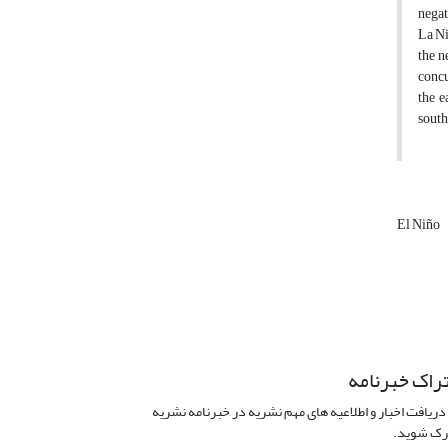
negat
La Ni
the n
concu
the e
south
El Niño
راک خبرنامه
دریافت اخبار و اطلاعیه های مهم نشریه در خبرنامه نشریه
ک شوید.