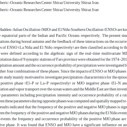
ric-Oceanic Researches Center, Shiraz University, Shiraz, Iran
ric-Oceanic Researches Center, Shiraz University, Shiraz, Iran
adden-Julian Oscillation (MJO) and El Niño Southern Oscillation (ENSO) are know
e equatorial parts of the Indian and Pacific Oceans, respectively. The present st
lations during boreal autumn and the feedback of these interactions on the occurr
s of ENSO (La Niña and El Niño, respectively) are then classified according to th
were defined according to the algebraic sign of the real-time multivariate
pitation data of 9 synoptic stations of Fars province were obtained for the 1974-20
pitation amount and the occurrence probability of precipitation were investigated 
ther four combinations of these phases. Since the impacts of ENSO or MJO phases on
nt study mainly motivated to investigate precipitation characteristics for the epis
ositive phase (El-P or La-P, respectively) or MJO negative phase (El-N and 
lation and vapor transport over the ocean waters and the Middle East are then investig
parameters including precipitation, intensity and occurrence probability of a rai
en these parameters during opposite phases was computed and spatially mapped to ev
esults indicated that the frequency of the positive and negative MJO phases is si
en the frequency of the positive and negative MJO phases during the El Niño events
events, the frequency and occurrence probability of the positive MJO phase are
ive phase. It was found that ENSO and MJO have a significant influence on au