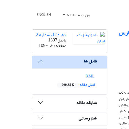
ورود به سامانه
ENGLISH
فارس
دوره 12، شماره 2
پاییز 1397
صفحه
109-126
فایل ها
XML
اصل مقاله
900.35 K
د هستند که
ر این پژوهش، پس از تعریف فازهای مثبت و منفی MJO، برهم‌کنش این
سابقه مقاله
ن روانش
تمال رخداد هریک از
ست. چیرگی فاز منفی
هم رسانی
زمانی،