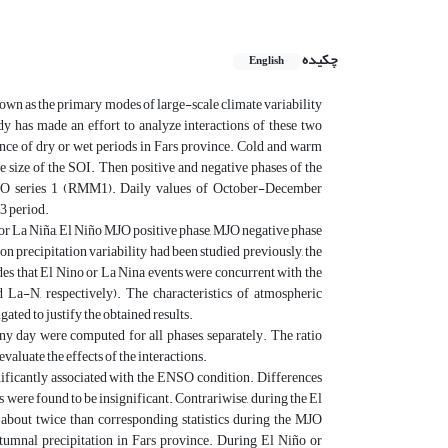
چکیده
English
n as the primary modes of large-scale climate variability
udy has made an effort to analyze interactions of these two
ence of dry or wet periods in Fars province. Cold and warm
e size of the SOI. Then positive and negative phases of the
 MJO series 1 (RMM1). Daily values of October-December
13 period.
for La Niña, El Niño MJO positive phase, MJO negative phase
 precipitation variability had been studied previously, the
odes that El Nino or La Nina events were concurrent with the
La-N, respectively). The characteristics of atmospheric
ated to justify the obtained results.
ny day were computed for all phases, separately. The ratio
aluate the effects of the interactions.
gnificantly associated with the ENSO condition. Differences
 were found to be insignificant. Contrariwise, during the El
 about twice than corresponding statistics during the MJO
tumnal precipitation in Fars province. During El Niño or