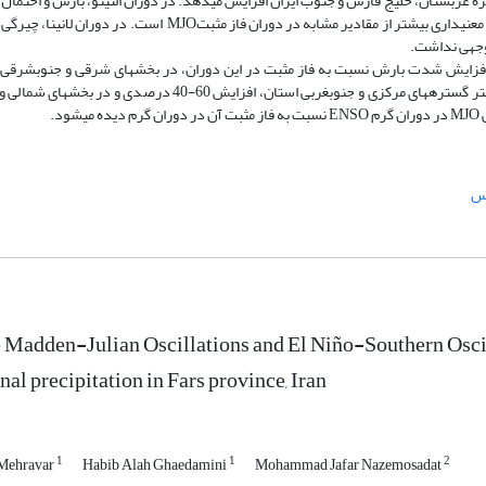
 عربستان، خلیج فارس و جنوب ایران افزایش می‏دهد. در دوران النینو، بارش و احتمال
آن در فاز منفی MJO در همه ایستگاه­های بررسی شده به‌گونه معنی­داری بیشتر از مقادیر مشابه در دوران فاز مثبتMJO است. در
بیشترین و کمترین افزایش شدت بارش نسبت به فاز مثبت در این دوران، در بخش­های شرقی و جنوب­شرق
فارس به‌ترتیب به اندازه 20-5 و 100-80 درصد است. در بیشتر گستره­های مرکزی و جنوب­غربی استان، افزایش 60-40 درصدی و در بخ
رس
 Madden-Julian Oscillations and El Niño-Southern Oscil
al precipitation in Fars province, Iran
1
1
2
 Mehravar
Habib Alah Ghaedamini
Mohammad Jafar Nazemosadat