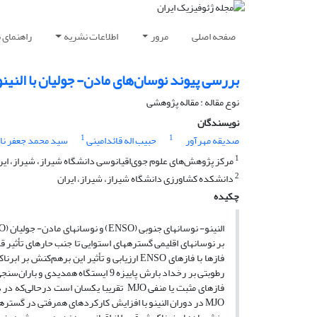
صفحه اصلی
مرور
اطلاعات نشریه
راهنمای 
بررسی پیوند نوسان‌های مادن‌- جولیان با النین
نوع مقاله : مقاله پژوهشی‌
نویسندگان
1
1
صدیقه مهرآور
حبیب اله قائدامینی
سید محمد جعفر نا
1
مرکز پژوهش‌های علوم جوی‌اقیانوسی دانشگاه شیراز، شیراز، ایر
2
دانشکده کشاورزی دانشگاه شیراز، شیراز، ایران
چکیده
فازها با فازهای ENSO ارزیابی و تأثیر این ب
MJO در دوران النینو با افزایش کارکردهای همرفتی در گستر