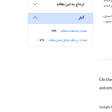
 رخداد
ارجاع به این مقاله
 دوران لانینا، چیرگی رخداد
ی استان
آمار
ش­های شمالی و جنوب­
تعداد مشاهده مقاله
949
تعداد دریافت فایل اصل مقاله
676
On the
autumn
Sedighe