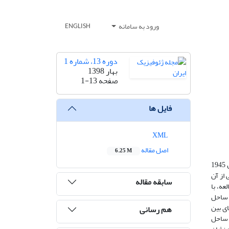
ورود به سامانه
ENGLISH
دوره 13، شماره 1
بهار 1398
صفحه
1-13
فایل ها
XML
اصل مقاله
6.25 M
علی‌رغم ابهام در رفتار لرزه‌زایی زون فرورانش مکران در ساحل جنوب‌شرق ایران که به‌دلیل لرزه‌خیزی کم آن است، شواهد تاریخی و سونامی سال 1945
 از آن
سابقه مقاله
عه، با
 ساحل
یی با بزرگای بین
هم رسانی
، ساحل