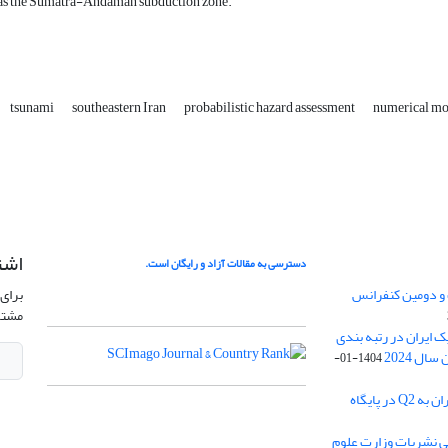
as the Sumatra-Andaman subduction zone.
tsunami
southeastern Iran
probabilistic hazard assessment
numerical mo
اشت
دسترسی به مقالات آزاد و رایگان است.
 و دومین کنفرانس
برای 
مشتر
ژئوفیزیک ایران در رتبه بندی
1404-01-
ارتقا رنک مجله ژئوفیزیک ایران به Q2 در پایگاه
بی نشریات وزارت علوم