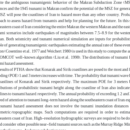
te the ambiguous tsunamigenic behavior of the Makran Subduction Zone (MSZ), 
nces and the 1945 tsunami in Makran confirm the potential of the MSZ for genera
SZ will pose the coastlines of Iran to hazard more than any other country. Prob
ach to assess hazard from tsunamis and help for planning for the future. In this 
eastern coast of Iran considering the entire Makran, the western Makran and the ea
mi scenarios include earthquakes of magnitudes between 7.5-8.9 for the weste
n. Both seismicity and tsunami numerical simulation are inputs for probabilist
le of generating tsunamigenic earthquakes, estimating the annual rate of these ev
ion (Cosentino et al., 1977 and Weichert, 1980) is used in this study to compute t
OMCOT well-known algorithm (Liu et al., 1998). The distributions of tsunami hei
mi hazard assessment.
esults of PTHA show that Konarak and Sirik coastlines are posed to the most and l
ding (POE) 1 and 3 meters increases with time. The probability that tsunami wave h
oastlines of Konarak and Sirik, respectively. The maximum POE for 3 meters b
ibutions of probabilistic tsunami height along the coastline of Iran also indicat
lines to tsunami hazard, respectively. The annual probability of exceeding 1, 2 and 3
eed of attention to tsunami long-term hazard along the southeastern coast of Iran, es
sunami hazard assessment does not involve the tsunami inundation distances o
metric/topographic maps. Such computations are required in order to estimat
eastern coast of Iran. High-resolution hydrographic surveys are required to be do
d consider other possible near-field tsunami sources, such as the Murray Ridge, M