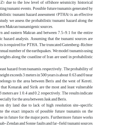
due to the low level of offshore seismicity, historical
ting tsunami events. Possible future tsunamis generated by
abilistic tsunami hazard assessment (PTHA) is an effective
study, we assess the probabilistic tsunami hazard along the
stern Makran tsunamigenic sources.
rn and eastern Makran and between 7.5-9.1 for the entire
ic hazard analysis. Assuming that the tsunami sources are
ents is required for PTHA. The truncated Gutenberg-Richter
he annual number of the earthquakes. We model tsunamis using
ghts along the coastline of Iran are used in probabilistic
east hazard from tsunamis, respectively. The probability of
eight exceeds 3 meters in 500 years is about 0.63 and 0 near
elongs to the area between Beris and the west of Kereti.
e that Konarak and Sirik are the most and least vulnerable
 meters are 1, 0.4 and 0.2, respectively. The results indicate
pecially for the area between Jask and Beris.
n dry land due to lack of high resolution site-specific
e the exact impacts of possible future tsunamis on the
ne in future for the major ports. Furthermore, future works
inab-Zendan and Sonne faults and far-field tsunami sources,