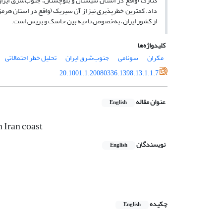
کنارک (واقع در استان سیستان و بلوچستان، جنوب‌شرق ایران)
داد. کمترین خطرپذیری نیز از آن سیریک (واقع در استان هرمز
از کشور ایران، به‌خصوص ناحیه بین جاسک و بریس است.
کلیدواژه‌ها
مکران
سونامی
جنوب‌شرق ایران
تحلیل خطر احتمالاتی
20.1001.1.20080336.1398.13.1.1.7
عنوان مقاله
English
 Iran coast
نویسندگان
English
چکیده
English