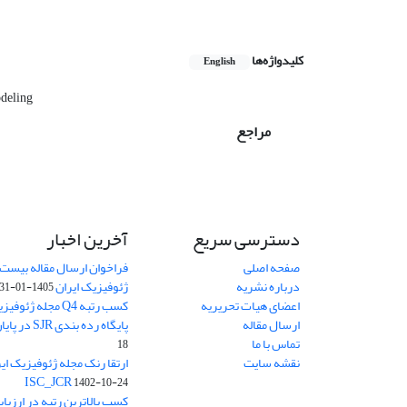
کلیدواژه‌ها
English
deling
مراجع
دسترسی سریع
آخرین اخبار
صفحه اصلی
فراخوان ارسال مقاله بیست
درباره نشریه
ژئوفیزیک ایران
1405-01-31
اعضای هیات تحریریه
کسب رتبه Q4 مجله 
ارسال مقاله
پایگاه رده بندی SJR در پایان سال 2024
تماس با ما
18
نقشه سایت
ISC_JCR
1402-10-24
کسب بالاترین رتبه در ارزیا