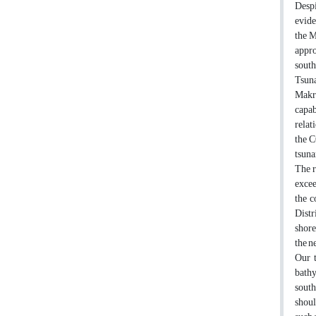
Despi
evide
the M
appro
south
Tsuna
Makra
capab
relat
the C
tsuna
The r
excee
the c
Distr
shore
the n
Our t
bathy
south
shoul