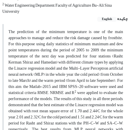
2
Water Engineering Department, Faculty of Agriculture, Bu-Ali Sina
University
چکیده
English
The prediction of the minimum temperature is one of the main
approaches to manage and reduce the risk damage caused by frostbite.
For this purpose, using daily statistics of minimum, maximum and dew
point temperatures during the period of 2005 to 2009, the minimum
temperature of the next day was predicted for four stations (Rasht,
Kerman, Shiraz and Hamedan) with different climate types by applying
the Linacre regression model and the Multi-Layer Perceptron artificial
neural network (MLP) in the whole year, the cold period (from October
to late March) and the warm period (from April to late September). For
this aim, the Matlab-2015 and IBM SPSS-20 software were used and
2
statistical criteria RMSE, NRMSE and R
were applied to evaluate the
performance of the models. The results of this study, in all three periods,
demonstrated that the best estimate of the Linacre regression model was
obtained with root mean square error of 1.70 and 2.44°C for the whole
year, 2.01 and 2.32°C for the cold period and 1.51 and 2.24°C for the warm
period for Rasht and Shiraz stations with the PH-C-W and SA-C-W,
respectively. The best results from MLP neural networks with