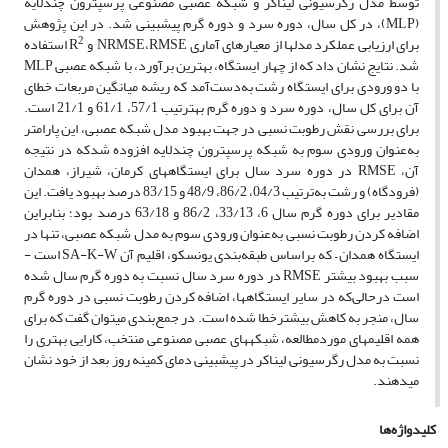
توسط مدل رگرسیونی لیناکر و شبکه عصبی مصنوعی پرسپترون چند­لایه
(MLP)، در کل سال، دوره سرد و دوره گرم پیش­بینی شد. در این پژوهش
2
برای ارزیابی عملکرد مدل­ها از معیارهای آماری NRMSE،RMSE و R
استفاده
شد. نتایج نشان داد که از چهار ایستگاه، بهترین برآورد، با شبکه عصبی MLP
با دو ورودی برای ایستگاه رشت به‌دست‌آمد که ریشه میانگین مربعات خطای
آن برای کل سال، دوره سرد و دوره گرم به­ترتیب 57/1، 61/1 و 21/1 است.
برای بررسی نقش رطوبت نسبی در جهت بهبود مدل شبکه عصبی، این پارامتر
به‌عنوان ورودی سوم به شبکه پرسپترون چند­لایه افزوده شدکه در نتیجه
آن، RMSE در دوره سرد سال برای ایستگاه­های کرمان، شیراز، همدان
(فرودگاه) و رشت به‌ترتیب 04/3، 86/2، 48/9 و 83/15 درصد بهبود یافت. این
مقادیر برای دوره گرم سال 6، 33/13، 86/2 و 63/18 درصد بود؛ بنابراین
اضافه کردن رطوبت نسبی به‌عنوان ورودی سوم به مدل شبکه عصبی، تنها در
ایستگاه همدان – که براساس طبقه‌بندی یونسکو، اقلیم آن SA-K-W است -
سبب بهبود بیشتر RMSE در دوره سرد سال نسبت به دوره گرم سال شده
است درحالی‌که در سایر ایستگاه­ها، اضافه کردن رطوبت نسبی در دوره گرم
سال، منجر به کاهش بیشترخطا شده است. در جمع‌بندی می­توان گفت که برای
همه اقلیم­های مورد­مطالعه، شبکه­های عصبی مصنوعی منتخب، کارایی بهتری را
نسبت به مدل رگرسیونی لیناکر در پیش­بینی دمای کمینه روز بعد از خود نشان
می­دهند.
کلیدواژه‌ها