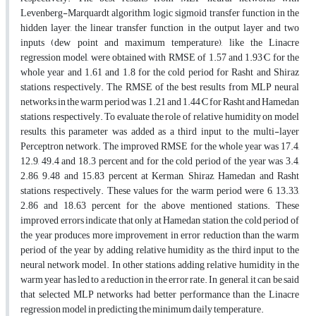
Levenberg-Marquardt algorithm, logic sigmoid transfer function in the
hidden layer, the linear transfer function in the output layer and two
inputs (dew point and maximum temperature), like the Linacre
regression model, were obtained with RMSE of 1.57 and 1.93°C for the
whole year and 1.61 and 1.8 for the cold period for Rasht and Shiraz
stations, respectively. The RMSE of the best results from MLP neural
networks in the warm period was 1.21 and 1.44°C for Rasht and Hamedan
stations, respectively. To evaluate the role of relative humidity on model
results, this parameter was added as a third input to the multi-layer
Perceptron network. The improved RMSE for the whole year was 17.4,
12.9, 49.4 and 18.3 percent and for the cold period of the year was 3.4,
2.86, 9.48 and 15.83 percent at Kerman, Shiraz, Hamedan and Rasht
stations, respectively. These values for the warm period were 6, 13.33,
2.86 and 18.63 percent for the above mentioned stations. These
improved errors indicate that only at Hamedan station, the cold period of
the year produces more improvement in error reduction than the warm
period of the year by adding relative humidity as the third input to the
neural network model. In other stations, adding relative humidity in the
warm year has led to a reduction in the error rate. In general, it can be said
that selected MLP networks had better performance than the Linacre
regression model in predicting the minimum daily temperature.