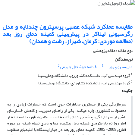
مقایسه عملکرد شبکه عصبی پرسپترون چندلایه و مدل
رگرسیونی لیناکر در پیش‌بینی کمینه دمای روز بعد
(مطالعه موردی: کرمان، شیراز، رشت و همدان)
نوع مقاله : مقاله پژوهشی‌
نویسندگان
2
1
علی سبزی پرور
فاطمه خوشحال جهرمی
1
گروه مهندسی آب ، دانشکده کشاورزی، دانشگاه بوعلی‌سینا
2
گروه مهندسی آب، دانشکده کشاورزی، دانشگاه بوعلی‌سینا
چکیده
سرمازدگی یکی از مهم­ترین مخاطرات جوی است که خسارات زیادی را به
محصولات کشاورزی وارد می­کند. یکی از راه­های مدیریت و کاهش خسارت­های
ناشی از سرمازدگی، پیش­بینی دمای کمینه است. به‌این‌منظور، با استفاده از
آمار روزانه پارامترهای کمینه دما، بیشینه دما و دمای نقطه شبنم در دوره
آماری 2009- 2005، کمینه دمای روز بعد در چهار ایستگاه با اقلیم­های متفاوت