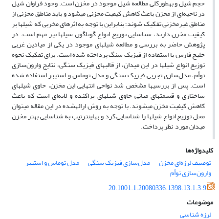
حجم شیل و به­طورکلی مطالعه شیل موجود در مخزن است. وجود فراوان شیل
در ناحیه‌ای از مخزن باعث کاهش کیفیت مخزنی می­شود و باید مناطق مخزنی از
مناطق غیرمخزنی تفکیک شوند؛ بنابراین با توجه به اثرهای مخربی که شیل­ها بر
کیفیت مخزن دارند، شناسایی توزیع انواع گوناگون شیل­ها نیز مهم است. در
پژوهش حاضر به بررسی و مطالعه شیل­های موجود در یکی از میادین غربی
خلیج فارس با استفاده از فیزیک سنگ پرداخته شده است. برای تفکیک نحوه
توزیع انواع شیل­ها در این میدان، از قالب­های فیزیک سنگی، نتایج وارون‌سازی
توأم، مدل‌سازی تجربی فیزیک سنگی و مدل توماس و استیبر استفاده شده
است. پس از بررسی­ها مشخص شد نواحی انتهایی این مخزن، حاوی شیل­های
ساختاری و قسمت­های میانی حاوی شیل­های پراکنده و لایه‌ای است که باعث
کاهش کیفیت مخزن می­شوند. با توجه به روش ارائه­شده در این مقاله می­توان
محل توزیع انواع شیل­ها را شناسایی کرد و به­این­ترتیب به شناسایی بهتر مخزن
میدان مورد نظر پرداخت.
کلیدواژه‌ها
توصیف لرزه‌ای مخزن
مدل‌سازی فیزیک سنگی
مدل توماس و استیبر
وارون‌سازی توأم
20.1001.1.20080336.1398.13.1.3.9
موضوعات
لرزه شناسی