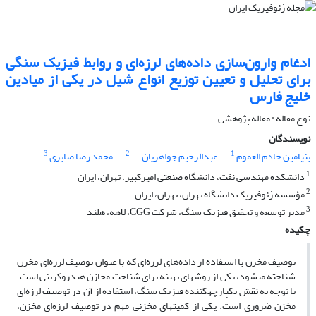
ادغام وارون‌سازی داده‌های لرزه‌ای و روابط فیزیک سنگی
برای تحلیل و تعیین توزیع انواع شیل در یکی از میادین
خلیج‌ فارس
نوع مقاله : مقاله پژوهشی‌
نویسندگان
3
2
1
بنیامین خادم العموم
عبدالرحیم جواهریان
محمد رضا صابری
1
دانشکده مهندسی نفت، دانشگاه صنعتی امیرکبیر، تهران، ایران
2
مؤسسه ژئوفیزیک دانشگاه تهران، تهران، ایران
3
مدیر توسعه و تحقیق فیزیک سنگ، شرکت CGG، لاهه، هلند
چکیده
توصیف مخزن با استفاده از داده‌های لرزه‌ای که با عنوان توصیف لرزه‌ای مخزن
شناخته می­شود، یکی از روش­های بهینه برای شناخت مخازن هیدروکربنی است.
با توجه به نقش یکپارچه­کننده فیزیک سنگ، استفاده از آن در توصیف لرزه‌ای
مخزن ضروری است. یکی از کمیت­های مخزنی مهم در توصیف لرزه‌ای مخزن،