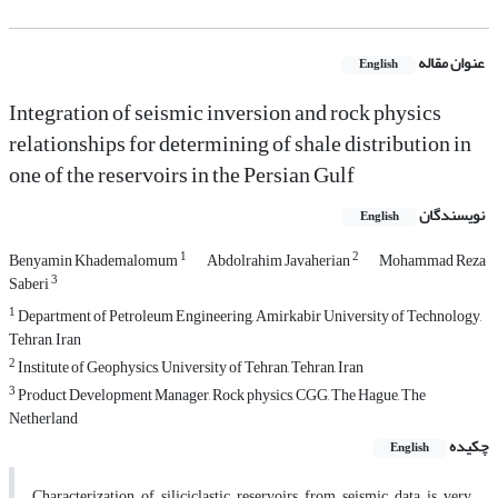
عنوان مقاله
English
Integration of seismic inversion and rock physics
relationships for determining of shale distribution in
one of the reservoirs in the Persian Gulf
نویسندگان
English
1
2
Benyamin Khademalomum
Abdolrahim Javaherian
Mohammad Reza
3
Saberi
1
Department of Petroleum Engineering, Amirkabir University of Technology,
Tehran, Iran
2
Institute of Geophysics, University of Tehran, Tehran, Iran
3
Product Development Manager, Rock physics, CGG, The Hague, The
Netherland
چکیده
English
Characterization of siliciclastic reservoirs from seismic data is very