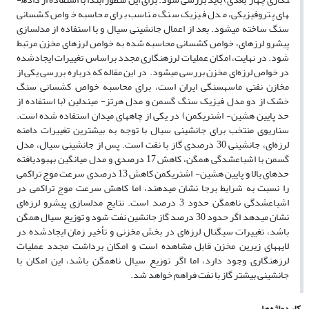
های پتروفیزیکی، مدل فیزیک سنگ مناسب برای محاسبه خواص کشسانی
سنگ ساخته می­شود. بعد از اعمال جانشینی سیال و با استفاده از مدل­سازی
پیشرو لرزه­ای، خواص کشسانی محاسبه ­شده به خواص لرزه­ای مخزن مرتبط
شود. در نهایت، امکان عملیات لرزه­نگاری مجدد براساس تغییرات ایجاد­شده
در خواص لرزه‌ای مخزن بررسی می­شود. در این مقاله که درباره بررسی یکی از
مخازن نفتی ماسه­سنگی ایران است، برای محاسبه خواص کشسانی سنگ
خشک از دو مدل فیزیک سنگ گسمن و مدل هرتز- میندلین (با استفاده از
حد پایین هشین- اشتریکمن) در یکی از چاه­های میدان استفاده شده است.
سناریوی منتخب برای جانشینی سیال با توجه به بیشترین تغییرات دامنه
لرزه‌ای، جانشینی 30 درصدی گاز با نفت است. پس از جانشینی سیال، مدل
گسمن با اشباع­شدگی همگن، کاهش 17 درصدی و مدل میانگین بهبود­یافته
حدهای بالا و پایین هشین- اشتریکمن کاهش 13 درصدی سرعت موج تراکمی
را نسبت به شرایط برجا نشان می­دهند، اما کاهش سرعت موج تراکمی در
اشباع­شدگی ناهمگن حدود 3 درصد است. نتایج مدل­سازی پیشرو لرزه‌ای
نشان می­دهد اگر حدود 30 درصد گاز جانشین نفت شود و توزیع سیال همگن
باشد، تغییرات سیگنال لرزه‌ای در بخش مخزنی و تأخیر زمان ایجاد­شده در
لایه­های زیرین مخزن قابل مشاهده است و امکان برداشت مجدد عملیات
لرزه­نگاری وجود دارد، اما اگر توزیع سیال ناهمگن باشد، این امکان با
جانشینی بیشتر گاز با نفت فراهم خواهد شد.
کلیدواژه‌ها