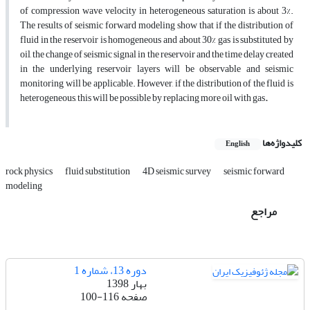
of compression wave velocity in heterogeneous saturation is about 3%.
The results of seismic forward modeling show that if the distribution of
fluid in the reservoir is homogeneous and about 30% gas is substituted by
oil, the change of seismic signal in the reservoir and the time delay created
in the underlying reservoir layers will be observable and seismic
monitoring will be applicable. However, if the distribution of the fluid is
heterogeneous, this will be possible by replacing more oil with gas
.
کلیدواژه‌ها
English
rock physics
fluid substitution
4D seismic survey
seismic forward
modeling
مراجع
دوره 13، شماره 1
بهار 1398
صفحه
100-116