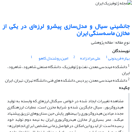
جانشینی سیال و مدل‌سازی پیشرو لرزه‌ای در یکی از
مخازن ماسه‌سنگی ایران
نوع مقاله : مقاله پژوهشی‌
نویسندگان
1
2
1
بهاره فریدونی
علی مرادزاده
امین روشندل کاهو
1
دانشکده مهندسی معدن، نفت و ژئوفیزیک، دانشگاه صنعتی شاهرود، شاهرود،
ایران
2
دانشکده مهندسی معدن، پردیس دانشکده های فنی دانشگاه تهران، تهران، ایران
چکیده
مشاهده تغییرات ایجاد­ شده در خواص سیگنال لرزه­ای که وابسته به تولید
هیدروکربور، سیال جایگزین­ شده و شرایط مخزن است، عملیات لرزه­نگاری
مجدد میادین هیدروکربوری را به­منظور پایش حین سناریوهای تزریق پیشنهاد
می­کند. عمر بسیاری از مخازن هیدروکربوری ایران به نیمه دوم تولید خود
رسیده است؛ از این­رو این امکان در فواصل زمانی مشخص (برای انجام لرزه­
نگاری چهار بعدی) باید بررسی شود. برای این منظور ابتدا با استفاده از داده­