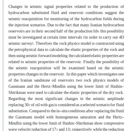
Changes in seismic signal properties related to the production of
hydrocarbon, substituted fluid and reservoir conditions, suggest the
seismic reacquisition for monitoring of the hydrocarbon fields during
the injection scenarios. Due to the fact that many Iranian hydrocarbon
reservoirs are in their second half of the production life, this possibility
must be investigated at certain time intervals (in order to carry out 4D
seismic survey). Therefore, the rock physics model is constructed using
the petrophysical data to calculate the elastic properties of the rock and
then, using seismic forward modeling, the calculated elastic properties are
related to seismic properties of the reservoir. Finally, the possibility of
the seismic reacquisition will be examined based on the seismic
properties changes in the reservoir. In this paper which investigates one
of the Iranian sandstone oil reservoirs, two rock physics models of
Gassmann and the Hertz-Mindlin using the lower limit of Hashin-
Shtrikman were used to calculate the elastic properties of the dry rock.
Regarding the most significant changes in the seismic amplitude,
replacing 30% of oil with gas is considered as a selected scenario for fluid
substitution. Compared to the in-situ conditions, after replacing the fluid,
the Gassmann model with homogeneous saturation and the Hertz-
Mindlin using the lower limit of Hashin-Shtrikman show compressive
wave velocity reduction of 17% and 13%, respectively, while the reduction