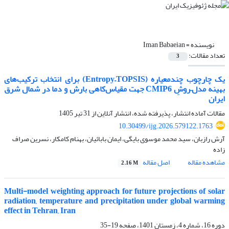
نویسنده =
Iman Babaeian
تعداد مقالات:
3
یک چارچوب چندمعیاره (Entropy–TOPSIS) برای انتخاب ترکیب‌های
بهینه مدل–روشِ CMIP6 جهت مقیاس‌کاهی بارش و دما در شمال شرق
ایران
مقالات آماده انتشار، پذیرفته شده، انتشار آنلاین از
31 تیر 1405
10.30499/ijg.2026.579122.1763
آرش رازبان، سید محمد موسوی بایگی، ایمان بابائیان، بهنام کامکار، نسرین صراف
زاده
مشاهده مقاله
اصل مقاله
2.16 M
Multi-model weighting approach for future projections of solar
radiation, temperature and precipitation under global warming
effect in Tehran, Iran
دوره 16، شماره 4، زمستان 1401، صفحه
19-35