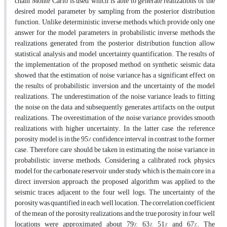
chain Monte Carlo is used, which is able to generate realizations of the
desired model parameter by sampling from the posterior distribution
function. Unlike deterministic inverse methods, which provide only one
answer for the model parameters, in probabilistic inverse methods the
realizations generated from the posterior distribution function allow
statistical analysis and model uncertainty quantification. The results of
the implementation of the proposed method on synthetic seismic data
showed that the estimation of noise variance has a significant effect on
the results of probabilistic inversion and the uncertainty of the model
realizations. The underestimation of the noise variance leads to fitting
the noise on the data and subsequently generates artifacts on the output
realizations. The overestimation of the noise variance provides smooth
realizations with higher uncertainty. In the latter case, the reference
porosity model is in the 95% confidence interval in contrast to the former
case. Therefore, care should be taken in estimating the noise variance in
probabilistic inverse methods. Considering a calibrated rock physics
model for the carbonate reservoir under study, which is the main core in a
direct inversion approach, the proposed algorithm was applied to the
seismic traces adjacent to the four well logs. The uncertainty of the
porosity was quantified in each well location. The correlation coefficient
of the mean of the porosity realizations and the true porosity in four well
locations were approximated about 79%, 63%, 51% and 67%. The