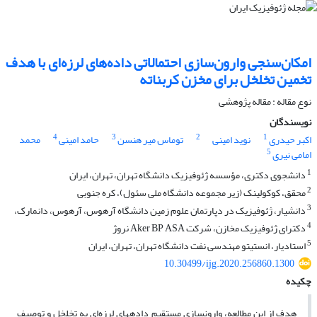
امکان‌سنجی وارون‌سازی احتمالاتی داده‌های لرزه‌ای با هدف
تخمین تخلخل برای مخزن کربناته
نوع مقاله : مقاله پژوهشی‌
نویسندگان
4
3
2
1
اکبر حیدری
نوید امینی
توماس میر هنسن
حامد امینی
محمد
5
امامی نیری
1
دانشجوی دکتری، مؤسسه ژئوفیزیک دانشگاه تهران، تهران، ایران
2
محقق، کوکولینک (زیر مجموعه دانشگاه ملی سئول)، کره جنوبی
3
دانشیار، ژئوفیزیک در دپارتمان علوم زمین دانشگاه آرهوس، آرهوس، دانمارک،
4
دکترای ژئوفیزیک مخازن، شرکت Aker BP ASA نروژ
5
استادیار، انستیتو مهندسی نفت دانشگاه تهران، تهران، ایران
10.30499/ijg.2020.256860.1300
چکیده
هدف از این مطالعه، وارون­سازی مستقیم داده­های لرزه‌ای به تخلخل و توصیف