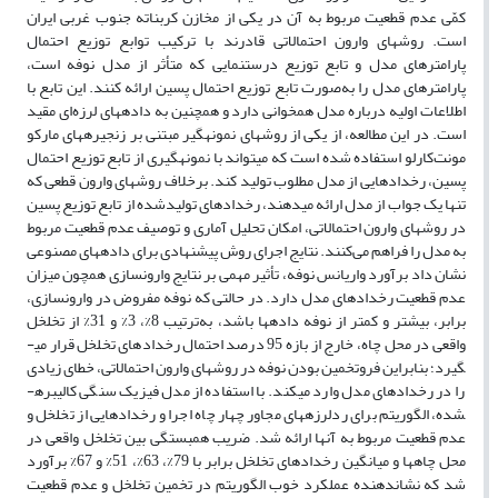
کمّی عدم قطعیت مربوط به آن در یکی از مخازن کربناته جنوب غربی ایران
است. روش­های وارون احتمالاتی قادرند با ترکیب توابع توزیع احتمال
پارامترهای مدل و تابع توزیع درست­نمایی که متأثر از مدل نوفه است،
پارامترهای مدل را به‌صورت تابع توزیع احتمال پسین ارائه کنند. این تابع با
اطلاعات اولیه درباره مدل همخوانی دارد و همچنین به داده­های لرزه‌ای مقید
است. در این مطالعه، از یکی از روش­های نمونه­گیر مبتنی بر زنجیره­های مارکو
مونت‌کارلو استفاده شده است که می­تواند با نمونه­گیری از تابع توزیع احتمال
پسین، رخدادهایی از مدل مطلوب تولید کند. برخلاف روش­های وارون قطعی که
تنها یک جواب از مدل ارائه می­دهند، رخدادهای تولید­شده از تابع توزیع پسین
در روش­های وارون احتمالاتی، امکان تحلیل آماری و توصیف عدم قطعیت مربوط
به مدل را فراهم می‌کنند. نتایج اجرای روش پیشنهادی برای داده­های مصنوعی
نشان داد برآورد واریانس نوفه، تأثیر مهمی بر نتایج وارون­سازی همچون میزان
عدم قطعیت رخدادهای مدل دارد. در حالتی که نوفه مفروض در وارون­سازی،
برابر، بیشتر و کمتر از نوفه داده­ها باشد، به‌ترتیب 8%، 3% و 31% از تخلخل
واقعی در محل چاه، خارج از بازه 95 درصد احتمال رخدادهای تخلخل قرار می­
گیرد؛ بنابراین فروتخمین بودن نوفه در روش­های وارون احتمالاتی، خطای زیادی
را در رخدادهای مدل وارد می­کند. با استفاده از مدل فیزیک سنگی کالیبره­
شده، الگوریتم برای ردلرزه­های مجاور چهار چاه اجرا و رخدادهایی از تخلخل و
عدم قطعیت مربوط به آنها ارائه شد. ضریب همبستگی بین تخلخل واقعی در
محل چاه­ها و میانگین رخدادهای تخلخل برابر با 79%، 63%، 51% و 67% برآورد
شد که نشان­دهنده عملکرد خوب الگوریتم در تخمین تخلخل و عدم قطعیت