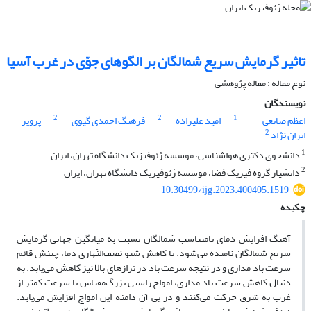
تاثیر گرمایش سریع شمالگان بر الگوهای جوّی در غرب آسیا
نوع مقاله : مقاله پژوهشی‌
نویسندگان
2
2
1
اعظم صانعی
امید علیزاده
فرهنگ احمدی گیوی
پرویز
2
ایران نژاد
1
دانشجوی دکتری هواشناسی، موسسه ژئوفیزیک دانشگاه تهران، ایران
2
دانشیار گروه فیزیک فضا، موسسه ژئوفیزیک دانشگاه تهران، ایران
10.30499/ijg.2023.400405.1519
چکیده
آهنگ افزایش دمای نامتناسب شمالگان نسبت به میانگین جهانی گرمایش
سریع شمالگان نامیده می‌شود. با کاهش‌ شیو نصف‌النّهاری‌ دما،‌ چینش قائم
سرعت‌ باد مداری و در نتیجه سرعت باد در ترازهای‌ بالا نیز کاهش‌ می‌یابد. به‌
دنبال کاهش‌ سرعت‌ باد مداری‌، امواج راسبی‌ بزرگ‌مقیاس با سرعت‌ کمتر از
غرب به‌ شرق حرکت‌ می‌کنند و در پی‌ آن دامنه‌ این امواج افزایش‌ می‌یابد.