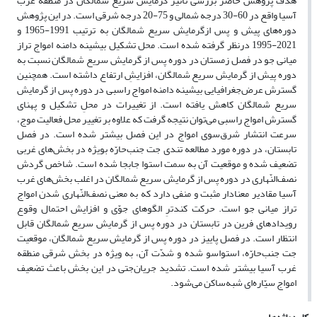
هدف پژوهش حاضر بررسی تاثیر گرمایش سریع شمالگان در منطقه غرب
آسیا واقع در 60-30 درجه شمالی و 75-20 درجه شرقی است. در این پژوهش
دوره‌های پیش و پس ازگرمایش سریع شمالگان به ترتیب 1991-1965 و
2021-1995 درنظر گرفته شده است. محل تشکیل بیشینه دامنه امواج تراز
میانی جو در فصل زمستان در دوره پس از گرمایش سریع شمالگان نسبت به
دوره پیش از گرمایش سریع شمالگان، افزایشِ ارتفاع داشته است. همچنین
گسترش عرض‌جغرافیایی بیشینه دامنه امواج راسبی در دوره پس از گرمایش
سریع شمالگان کاهش یافته است. از تغییرات در محلِ تشکیل و پهنای
گسترش امواج راسبی می‌توان نتیجه گرفت که علاوه بر تغییر محل فعالیت موج،
سرعت انتشار شرق‌سوی امواج در این فصل بیشتر شده است. در فصل
تابستان، در دوره مورد مطالعه تندی جت جنب‌حارّه بویژه در بخش‌های غربی
تضعیف شده و موقعیت آن به سمت استوا جابجا شده است. شاخص گردش
نصف‌النّهاری در دوره پس از گرمایش سریع شمالگان در اغلب بخش‌های غرب
آسیا مقادیر معنادار مثبت و منفی دارد که به معنی نصف‌النّهاری شدن امواج
تراز میانی جو است. حرکت کند‌ترِ الگوهای جوّی و افزایش احتمال وقوع
رویدادهای فرین در تابستان در دوره پس از گرمایش سریع شمالگان قابل
انتظار است. در فصل پاییز در دوره پس از گرمایش سریع شمالگان، موقعیت
جت جنب‌حارّه، استواسو شده و شدّت آن، به ویژه در بخش شرقی منطقه
غرب آسیا بیشتر شده است. تشدید جریان‌جتی در این بخش باعث تضعیف
امواج سیّا‌ره‌ای شبه‌ساکن می‌شود.