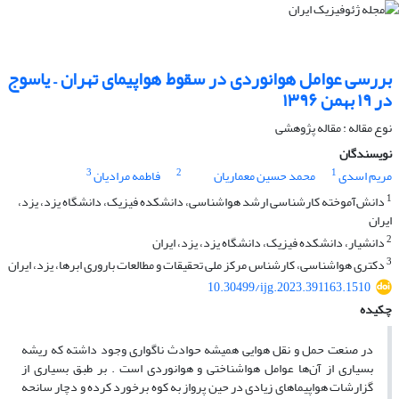
بررسی عوامل هوانوردی در سقوط هواپیمای تهران – یاسوج
در ۱۹ بهمن ۱۳۹۶
نوع مقاله : مقاله پژوهشی‌
نویسندگان
3
2
1
مریم اسدی
محمد حسین معماریان
فاطمه مرادیان
1
دانش‌آموخته کارشناسی ارشد هواشناسی، دانشکده فیزیک، دانشگاه یزد، یزد،
ایران
2
دانشیار، دانشکده فیزیک، دانشگاه یزد، یزد، ایران
3
دکتری هواشناسی، کارشناس مرکز ملی تحقیقات و مطالعات باروری ابرها، یزد، ایران
10.30499/ijg.2023.391163.1510
چکیده
در صنعت حمل‌ و ‌نقل هوایی همیشه حوادث ناگواری وجود داشته که ریشه
بسیاری از آن‌ها عوامل هواشناختی و هوانوردی است . بر طبق بسیاری از
گزارشات هواپیماهای زیادی در حین پرواز به کوه برخورد کرد‌ه‌ و دچار سانحه