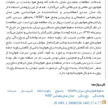
شده‌اند. مطالعات متعددی نشان داده‌اند که وضع هوا به‌شدت بر عملیات
هوانوردی نظامی و غیرنظامی تأثیر می‌گذارد. هدف از این پژوهش استفاده از
یک مدل عددی انعطاف‌پذیر و شناخته‌شده در هواشناسی یعنی مدل
میان‌مقیاس تحقیقاتی و پیش‌بینی وضع هوا (WRF) به‌منظور بررسی تاثیر
پارامترهای هوانوردی بر امنیت پرواز در یک مطالعه موردی است. این مطالعه با
در نظر گرفتن سانحه سقوط هواپیمای مسافربری تهران‌ به یاسوج در تاریخ ۱۹
بهمن‌ماه ۱۳۹۶، در رشته کوه دنا عوامل تاثیر‌گذار را شناسایی و تحلیل می‌کند.
بدین منظور مقادیر ضریب بار، زاویه حمله، سرعت‌واماندگی و یخ‌زدگی برای
هواپیمای مورد نظرمحاسبه وتاثیر هرکدام از عوامل بررسی شده ‌است. نتایج
نشان داد که کاهش ارتفاع پیش‌امده برای هواپیما ناشی از کاهش زاویه حمله
قبل از رسیدن به محدوده برخورد به کوه، کمتر بودن سرعت هواپیما از
سرعت واماندگی و همچنین منفی بودن ضریب بار در منطقه مورد نظر بوده
است. با بررسی تغییرات دما در منطقه و عبور هواپیما از میان ابرها و دمای زیر
صفر، شرایط ایجاد پدیده یخ‌زدگی درصورت مجهز نبودن به سیستم یخ‌زدا،
روی بدنه و بال هواپیما وجود دارد.
کلیدواژه‌ها
سقوط هواپیمای تهران &‌ndash
یاسوج
زاویه حمله
ضریب بار
سرعت
واماندگی
یخ‌زدگی
مدل میان‌مقیاس WRF
20.1001.1.20080336.1402.17.4.7.7