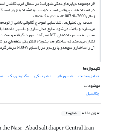
زمانی 2600-003/0 ثانیه اندازه گرفته‌اند.
هدف این تحلیل‌ها، شناسایی اعوجاج گالوانی ناشی از توده‌ه
می‌سازد و باعث می‌شود نتایج مدل‌سازی و تفسیر داده‌ها با
مجموعه حجیم داده‌های MT نصرآباد صور
نشان می‌دهند که ساختار هدایت‌ویژه الکتریکی منطقه‌‌ای در ش
آن را ساختاری دوبعدی با روندی در راستای
N30°W درنظر گرفت.
کلیدواژه‌ها
تحلیل بعدیت
تانسور فاز
دیاپر نمکی
مگنتوتلوریک
نص
موضوعات
پتانسیل
عنوان مقاله
English
 the Nasr-Abad salt diaper, Central Iran