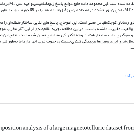
(از مجموعه دیاپرهای نمکی شوراب) در شمال غرب کاشان استفاده شده ا
در امتداد هفت پروفیل است. دویست و هشتاد و چهار ایستگاه MT باندپهن توزیع­شده در امتداد این پروفیل‌ها، داده‌
ای رسانای کوچک­مقیاس محلی است. این اعوجاج، پاسخ‌های القایی ساختار منطقه‌ای را
 واقعیت مغایرت داشته باشند. در این مطالعه تجزیه نظام‌مندی از این آثار مخرب مو
ت گرفته و بعدیت و سوگیری غالب ساختار هدایت ویژه الکتریکی منطقه‌ای تعیین شده است. نتایج این ت
مال‌شرق این پروفیل‌ها پیچیدگی کمتری نسبت به جنوب غرب آنها دارد اما به‌طور کلی م
رآباد
osition analysis of a large magnetotelluric dataset from