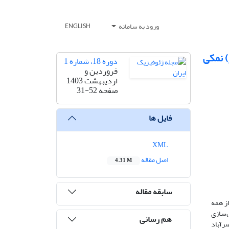
ورود به سامانه
ENGLISH
) نمکی
دوره 18، شماره 1
فروردین و
اردیبهشت 1403
صفحه
31-52
فایل ها
XML
اصل مقاله
4.31 M
سابقه مقاله
از همه
ل‌سازی
هم رسانی
ده بر فراز ساختار نصرآباد