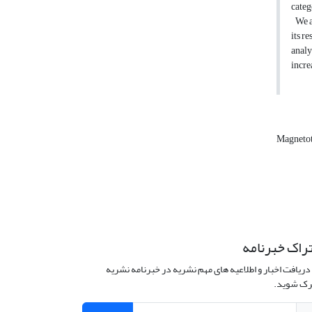
categ
We ap
its r
analy
incre
Magnetot
راک خبرنامه
دریافت اخبار و اطلاعیه های مهم نشریه در خبرنامه نشریه
ک شوید.