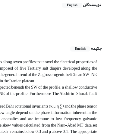
نویسندگان
English
چکیده
English
 along seven profiles to unravel the electrical properties of
mposed of five Tertiary salt diapirs developed along the
the general trend of the Zagros orogenic belt (in an SW-NE
in the Iranian plateau.
pected beneath the SW of the profile. a shallow conductive
 NE of the profile. Furthermore, The Abshirin-Shurab fault
d Bahr rotational invariants (κ, μ, η, ∑) and the phase tensor
skew angle depend on the phase information inherent in the
ion anomalies and are immune to low-frequency galvanic
. The skew values calculated from the Nasr-Abad MT data set
ulated η remains below 0.3 and μ above 0.1. The appropriate