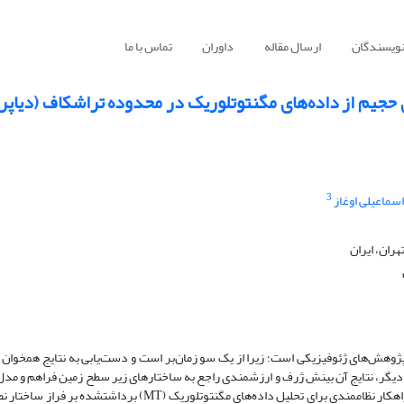
نویسندگان
ارسال مقاله
داوران
تماس با ما
ی حجیم از داده‌های مگنتوتلوریک در محدوده تراشکاف (دیاپر
3
سماعیلی اوغاز
ران، ایران
 پژوهش‌های ژئوفیزیکی است؛ زیرا از یک سو زمان‌بر است و دست‌یابی به نتایج همخوان 
ی دیگر، نتایج آن بینش ژرف و ارزشمندی راجع به ساختارهای زیر سطح زمین فراهم و مد
دقیق این ساختارها را امکان‌پذیر می‌سازد. در این پژوهش از راهکار نظام­مندی برای تحلیل داده‌های مگنتوتلوریک (MT) برداشت­ش