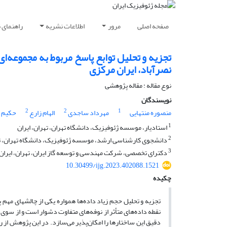
صفحه اصلی
مرور
اطلاعات نشریه
راهنمای 
تجزیه و تحلیل توابع پاسخ مربوط به مجموعه‌ا
نصرآباد، ایران مرکزی
نوع مقاله : مقاله پژوهشی‌
نویسندگان
2
2
1
منصوره منتهایی
مهرداد ساجدی
الهام زارع
حکیم ا
1
استادیار، موسسه ژئوفیزیک، دانشگاه تهران، تهران، ایران
2
دانشجوی کارشناسی ارشد، موسسه ژئوفیزیک، دانشگاه تهران، ته
3
دکترای تخصصی، شرکت مهندسی و توسعه گاز ایران، تهران، ایران
10.30499/ijg.2023.402088.1521
چکیده
تجزیه و تحلیل حجم زیاد داده‌ها همواره یکی از چالش­های مهم
نقطه داده‌های متأثر از نوفه‌های متفاوت دشوار است و از سو