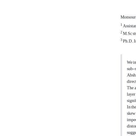
Monsour
1
Assistan
2
M.Sc stu
3
Ph.D., 
We in
sub-s
Abshi
direc
The a
layer
signi
In th
skew 
impe
disto
sugge