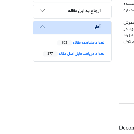
ست. این مجموعه داده حاوی توابع پاسخ ژئومغناطیسی و امپدانس MT برداشت­شده
ها را در 89 دوره تناوب متعلق به بازه
ارجاع به این مقاله
 مخدوش
آمار
جود در
حلیل‌ها
ی‌توان
تعداد مشاهده مقاله
603
تعداد دریافت فایل اصل مقاله
277
Decomp