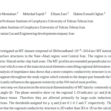
1
2
2
3
e Montahaei
Mehrdad Sajedi
Elham Zare
Hakim Esmaili Oghaz
t Professor, Institute of Geophysics, University of Tehran, Tehran, Iran
dent, Institute of Geophysics, University of Tehran, Tehran, Iran
Iranian Gas and Engineering developmentcompany, Iran
-4
vestigated an MT dataset composed of 284 broadband (10
-3414 sec) MT stations
urface structures in the Nasr-Abad region, west Central Iran. The region is co
rin-Shurab strike-slip fault zone. The MT profiles are extended perpendicular to 
tion) which is one of the main structural elements controlling regional deformation 
nalysis of impedance data shows that a more complex conductivity structure is ex
 appears throughout the study region which extends to the deeper part beneath the
ficantly influences the apparent resistivity at the SW end of most profiles.
e next step, we characterize the structural dimensionality of MT data by commonly use
angle (β). The phase-sensitive skew (η), the regional 1-D indicator (μ), and β 
dance tensor. Therefore, they are affected primarily by large-scale induct
rtions. The thresholds assigned for μ, η, and β are 0.1, 0.3, and 3˚, respectively
st that the regional conductivity structure is 2D rather than 3D or 1D as the calc