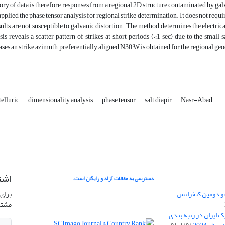
ory of data is therefore, responses from a regional 2D structure contaminated by galv
plied the phase tensor analysis for regional strike determination. It does not requi
esults are not susceptible to galvanic distortion. The method determines the electrica
sis reveals a scatter pattern of strikes at short periods (<1 sec) due to the smal
ases an strike azimuth, preferentially aligned N30°W is obtained for the regional geo
elluric
dimensionality analysis
phase tensor
salt diapir
Nasr-Abad
اشت
دسترسی به مقالات آزاد و رایگان است.
 و دومین کنفرانس
برای 
مشتر
ژئوفیزیک ایران در رتبه بندی