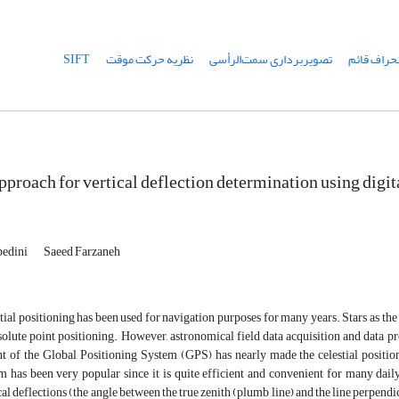
نحراف قائم
تصویربرداری سمت‌الرأسی
نظریه حرکت موقت
SIFT
proach for vertical deflection determination using digi
bedini
Saeed Farzaneh
tial positioning has been used for navigation purposes for many years. Stars as th
solute point positioning. However, astronomical field data acquisition and data p
t of the Global Positioning System (GPS) has nearly made the celestial positio
m has been very popular since it is quite efficient and convenient for many daily
cal deflections (the angle between the true zenith (plumb line) and the line perpendic