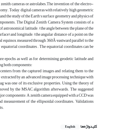
zenith cameras or astrolabes.The invention of the electro-
ronomy. Today, digital cameras with relatively high geometric
and the study of the Earth's surface geometry and physics of
 components. The Digital Zenith Camera System consists of a
astronomical latitude, , (the angle between the plane of the
rface) and longitude,, (the angular distance of a point on the
ernal equinox, measured through 360Â° eastward parallel to the
y equatorial coordinates . The equatorial coordinates can be
e epochs as well as for determining geodetic latitude and
ning both components:
ar centers from the captured images and relating them to the
ere extracted by an advanced image processing technique with
ag was one of its exclusive properties. Using the theory of
 removed by the MSAC algorithm afterwards. The suggested
ajor components: A zenith camera equipped with a CCD was
d measurement of the ellipsoidal coordinates. Validations
ts.
کلیدواژه‌ها
English