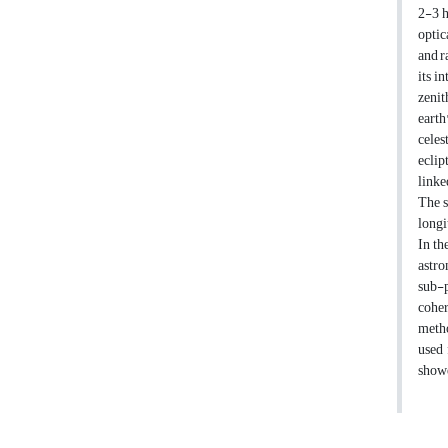
2-3 h
optic
and r
its i
zenit
earth
celes
eclip
linke
The s
longi
In th
astro
sub-p
coher
metho
used 
showe