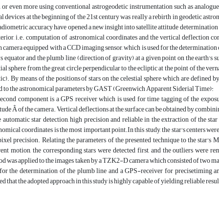
 or even more, using conventional astrogeodetic instrumentation such as analogue 
al devices at the beginning of the 21st century was really a rebirth in geodetic ast
adiometric accuracy have opened a new insight into satellite attitude determination 
nterior, i.e. computation of astronomical coordinates and the vertical deflection
h camera equipped with a CCD imaging sensor, which is used for the determination of 
's equator and the plumb line (direction of gravity) at a given point on the earth's su
tial sphere from the great circle perpendicular to the ecliptic at the point of the v
tic). By means of the positions of stars on the celestial sphere which are defined b
d to the astronomical parameters by GAST (Greenwich Apparent Siderial Time):
econd component is a GPS receiver which is used for time tagging of the exposur
tude Â of the camera. Vertical deflections at the surface can be obtained by combi
e automatic star detection, high precision and reliable in the extraction of the st
nomical coordinates is the most important point.In this study, the star's centers w
ixel precision. Relating the parameters of the presented technique to the star's M
ent motion, the corresponding stars were detected first, and the outliers were
d was applied to the images taken by a TZK2-D camera which consisted of two m
for the determination of the plumb line and a GPS-receiver for precisetiming an
d that the adopted approach in this study is highly capable of yielding reliable resul