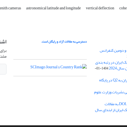
Zenith cameras
astronomical latitude and longitude
vertical deflection
cohe
اشت
دسترسی به مقالات آزاد و رایگان است.
 و دومین کنفرانس
برای 
مشتر
ژئوفیزیک ایران در رتبه بندی
1404-01-
ارتقا رنک مجله ژئوفیزیک ایران به Q2 در پایگاه
بی نشریات وزارت علوم
اختصاص شناسه بین المللی DOI به مقالات
ایران از ابتدای سال