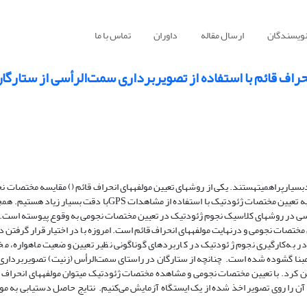
نویسندگان
ارسال مقاله
داوران
تماس با ما
راف قائم با استفاده از تصویربرداری سمت‌الرأسی از ستارگا
سیارپراهمیتهستند. یکی از روش­های تعیین مولفه­های انحراف قائم () مقایسه مختصات ن
ژئودتیک است. در قرن اخیر با پیشرفت­های صورت گرفته قادر به تعیین مختصات ژئودتیک با استفاده از مشاهدات GPSبا دقت بس
ساسی در روش­های کلاسیک نجوم ژئودتیک در تعیین مختصات نجومی به‌ وقوع پیوسته است.
ات نجومی و درنهایت مولفه­های انحراف قائم است. امروزه با در اختیار قرار گرفتن دور
به‌‌کارگیری نجوم ژئودتیک در کاربردهای گوناگونی نظیر تعیین وضعیت ماهواره، م
یی‌‌مبنا گشوده شده است. چنانچه از ستارگان در راستای سمت‌الرأس (زنیت) تصویربردار
 نجومی محل را با دقتی بهتر از 01/0 ثانیه تعیین کرد. با تعیین مختصات نجومی و مشاهده مختصات ژئودتیک می­توان مولفه­های انحرا
ن را روی تصویر اخذ شده از یک ایستگاه آزمایش می‌کنیم. نتایج حاصل دستیابی به مول