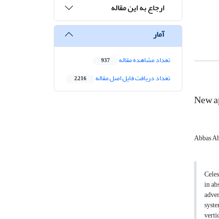
ارجاع به این مقاله
آمار
تعداد مشاهده مقاله
937
تعداد دریافت فایل اصل مقاله
2,216
New ap
Abbas A
Celes
in ab
adven
syste
verti