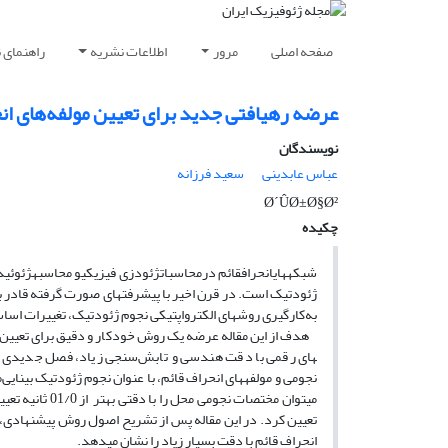
صفحه اصلی
مرور
اطلاعات نشریه
راهنمای 
عرضه رهیافتی جدید برای تعیین مولفه‌های انح
نویسندگان
عباس عابدینی
سعید فرزانه
Ø´ÛØ±Ø§Ø²
چکیده
شبکه­هایانحرافقائم درمحاسباتژئودزی فیزیکیو محاسبهژئوئیدب
به‌‌کارگیری روش­های الکترواپتیکی نجوم ژئودتیک، تغییرات ا
هدف از این مقاله عرضه یک روش خودکار و دقیق برای تعیین مختص
های رقمی با دقت هندسی و تابش‌سنجی زیاد، فصل جدیدی در 
نجومی و مولفه­های انحراف قائم، با عنوان نجوم ژئودتیک بینا
می­توان مختصات
تعیین کرد. در این مقاله پس از تشریح اصول روش پیشنهادی، آ
انحراف قائم با دقت بسیار زیاد را نشان می­دهد.