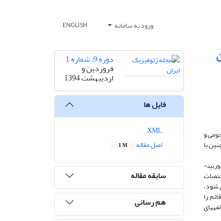
ورود به سامانه
ENGLISH
ن
دوره 9، شماره 1
فروردین و
اردیبهشت 1394
فایل ها
XML
جومی و
یار زیاد هستیم. همچنین با
اصل مقاله
1 M
بین­
سابقه مقاله
ختصات
ی شود،
ف قائم را
هم رسانی
فه­های