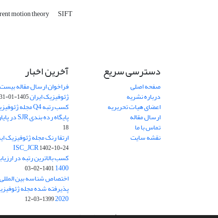
rent motion theory
SIFT
دسترسی سریع
آخرین اخبار
صفحه اصلی
فراخوان ارسال مقاله بیست
درباره نشریه
ژئوفیزیک ایران
1405-01-31
اعضای هیات تحریریه
کسب رتبه Q4 مجله 
ارسال مقاله
پایگاه رده بندی SJR در پایان سال 2024
تماس با ما
18
نقشه سایت
ISC_JCR
1402-10-24
کسب بالاترین رتبه در ارزیا
1400
1401-02-03
پذیرفته شده مجله ژئوفیزیک 
2020
1399-03-12
سامانه مدیریت نشریات علمی.
طراحی و پیاده سازی از
سیناوب