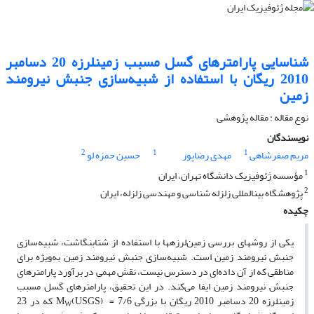
شناسایی پارامترهای گسل مسبب زمین‏لرزه 20 دسامبر
2010 ریگان با استفاده از شبیه‌سازی جنبش نیرومند
زمین
نوع مقاله : مقاله پژوهشی‌
نویسندگان
2
1
1
مریم صفرشاهی
مهدی رضاپور
حسین حمزه‏ لو
1
مؤسسه ژئوفیزیک دانشگاه تهران، ایران
2
پژوهشگاه بین‏المللی زلزله‏ شناسی و مهندسی زلزله، ایران
چکیده
یکی از روش‏های بررسی زمین‌لرزه‏ها با استفاده از شتاب‏نگاشت، شبیه‌سازی
جنبش نیرومند زمین است. شبیه‌سازی جنبش نیرومند زمین به‌‌ویژه برای
مناطقی که از آن داده‌ای در دسترس نیست، نقش مهمی در برآورد پارامترهای
جنبش نیرومند زمین ایفا می‌کند. در این تحقیق، پارامترهای گسل مسبب
زمین‏لرزه 20 دسامبر 2010 ریگان با بزرگی 7/6 = M
(USGS) که در 23
W