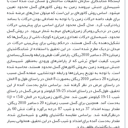
ایستگاه شتاب‏نگاری سازمان تحقیقات ساختمان و مسکن ثبت شده است با
شبیه‏سازی جنبش نیرومند زمین به روش کاتوره‏ای گسل محدود تعیین
می‏شود. اساس روش کاتوره‌ای بر این است که می‏توان مدل‌های عرضه شده
برای طیف دامنه حرکات زمین را با توجه به تصادفی بودن حرکات با بسامد
زیادترکیب کرد. مدل گسل محدود ابزاری اساسی برای پیش‌بینی حرکات
زمین در نزدیکی رومرکز زمین‌لرزه‏های مهم به شمار می‌رود. در روش گسل
محدود، شبیه‌سازی حرکات تعدادی زمین‌لرزه کوچک ناشی از ریزگسل‌ها که
تشکیل‌دهنده یک گسل هستند، درحکم روشی برای پیش‌بینی حرکات در
میدان نزدیک مطرح شده است. در این تحقیق با استفاده از شتاب‏نگاشت‏های
زمین‏لرزه 20 دسامبر 2010 ریگان، پارامتر اُفت طیفی و رابطه وابستگی بسامدی
ضریب کیفیت امواج بُرشی که از پارامترهای ورودی به‌منظور شبیه‏سازی
جنبش نیرومند زمین به‌‌روش کاتوره‏ای گسل محدود هستند، محاسبه شده
است. با توجه به توزیع پس‌لرزه‌ها و رابطه خودتشابهی، صفحه گسل مسبب
زمین‏لرزه 20 دسامبر 2010 ریگان به‌صورت 8 المان در راستای طول و 8 المان
در راستای عرض در نظر گرفته شد. براساس نتایج به‌دست آمده از این
تحقیق، طول گسل در راستای امتداد 59/25 کیلومتر و عرض گسل در راستای
شیب 19/11 کیلومتر تعیین شد. محل کانون زمین‌لرزه در المان (5,4) = (i,j)
به‌دست آمد. همچنین برای گسل مسبب زمین‏لرزه 20 دسامبر 2010 ریگان،
مقدار بهینه امتداد 37 درجه و شیب 87 درجه برآورد و اُفت تنش‌‌ 60 بار
درنظرگرفته شد. براساس مقایسه نگاشت‏های واقعی و شبیه‌سازی شده،
مقدار به‌دست آمده برای امتداد و شیب گسل در این تحقیق، همخوانی بسیار
خوبی با نگاشت‏های واقعی دارد.