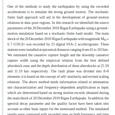
One of the methods to study the earthquakes by using the recorded
accelerations is to simulate the strong ground motion. The stochastic
finite fault approach will aid in the development of ground-motion
relations in data-poor regions. In this research, we identified the source
parameters of the 20 December 2010 Rigan Earthquake using a ground-
motion simulation based on a stochastic finite-fault model. The main
shock of the 20 December 2010 Rigan Earthquake with magnitude M
=
W
6.7 (USGS), was recorded by 23 digital SSA-2 accelerograms. These
stations were installed at epicentral distances ranging from 41 to 263 km.
We estimated the causative rupture length and the downdip causative
rupture width using the empirical relation from the best defined
aftershock zone and the depth distribution of these aftershocks at 25.59
and 11.19 km, respectively. The fault plane was divided into 8×8
elements; it is based on the concept of self-similarity and revised scaling
relations .The above method needs information related to attenuation,
site characterization and frequency-dependent amplification as input,
which are determined based on strong motion records, obtained during
the main shock of 20 December 2010 Rigan Earthquake. In addition, the
spectral decay parameter and the quality factor have been taken into
account as other basic inputs for the mentioned method. The simulated
results were compared with recorded ones on both frequency and time