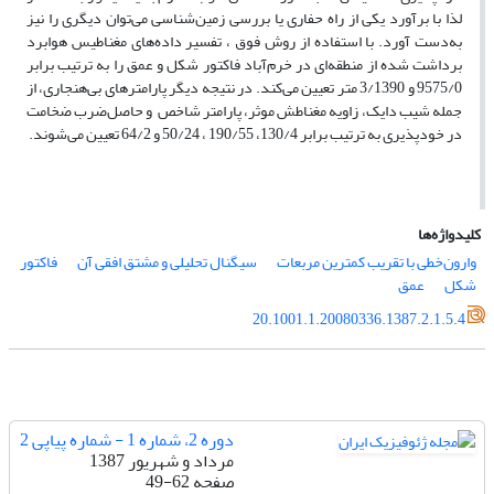
لذا با برآورد یکی از راه حفاری یا بررسی زمین‌شناسی می‌توان دیگری را نیز
به‌دست آورد. با استفاده از روش فوق ، تفسیر داده‌های مغناطیس هوابرد
برداشت شده از منطقه‌ای در خرم‌آباد فاکتور شکل و عمق را به ترتیب برابر
9575/0 و 3/1390 متر تعیین می‌کند. در نتیجه دیگر پارامترهای بی‌هنجاری، از
جمله شیب دایک، زاویه مغناطش موثر، پارامتر شاخص و حاصل‌ضرب ضخامت
در خودپذیری به ترتیب برابر 130/4، 190/55 ، 50/24 و 64/2 تعیین می‌شوند.
کلیدواژه‌ها
وارون‌خطی با تقریب کمترین مربعات
سیگنال تحلیلی و مشتق افقی آن
فاکتور
شکل
عمق
20.1001.1.20080336.1387.2.1.5.4
دوره 2، شماره 1 - شماره پیاپی 2
مرداد و شهریور 1387
صفحه
49-62