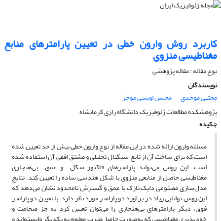
کاربرد روش وارون خطی در تعیین پارامترهای منابع
مغناطیسی منزوی
نوع مقاله : مقاله پژوهشی‌
نویسندگان
مجتبی موحدی
محسن اویسی موخر
پژوهشکده مطالعات ژئوفیزیک دانشگاه رازی کرمانشاه
چکیده
مسئله وارون ارائه شده در این مقاله از نوع وارون خطی بیش از حد تعیین شده
است که برای ساخت آن از تابع سیگنال تحلیلی و مشتق افقی آن استفاده شده
است. این روش می‌تواند پارامترهای فاکتور شکل و عمق بی‌هنجاری
مغناطیسی حاصل از منابعی منزوی با شکل هندسی ساده را تعیین کند. نتایج
مدل‌سازی مصنوعی دایک نازک با عمق و گسترش نامحدود نشان می‌دهد که
این روش توانایی زیاد در برآورد دو پارامتر مورد نظر دارد. با تعیین دو پارامتر
فوق، دیگر پارامترهای بی‌هنجاری را می‌توان تعیین کرد به جز ضخامت و
خودپذیری مغناطیسی که به‌صورت حاصل‌ضرب معلوم به یکدیگر وابسته‌اند و