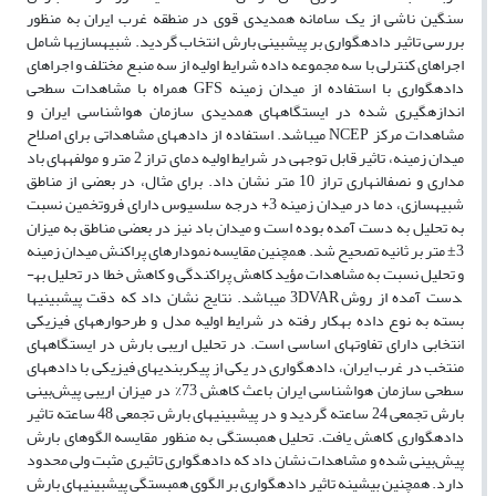
سنگین ناشی از یک سامانه همدیدی قوی در منطقه غرب ایران به منظور
بررسی تاثیر داده­گواری بر پیش­بینی بارش انتخاب گردید. شبیه­سازی­ها شامل
اجراهای کنترلی با سه مجموعه داده شرایط اولیه از سه منبع مختلف و اجراهای
داده­گواری با استفاده از میدان ­زمینه GFS همراه با مشاهدات سطحی
اندازه­گیری شده در ایستگاه­های همدیدی سازمان هواشناسی ایران و
مشاهدات مرکز NCEP می­باشد. استفاده از داده­های مشاهداتی برای اصلاح
میدان زمینه، تاثیر قابل توجهی در شرایط اولیه دمای تراز 2 متر و مولفه­های باد
مداری و نصف­النهاری تراز 10 متر نشان داد. برای مثال، در بعضی از مناطق
شبیه­سازی، دما در میدان زمینه 3+ درجه سلسیوس دارای فروتخمین نسبت
به تحلیل به دست آمده بوده است و میدان باد نیز در بعضی مناطق به میزان
3± متر بر ثانیه تصحیح شد. همچنین مقایسه نمودارهای پراکنش میدان ­زمینه
و تحلیل نسبت به مشاهدات مؤید کاهش پراکندگی و کاهش خطا در تحلیل به­
دست آمده از روش 3DVAR می­باشد. نتایج نشان داد که دقت پیش­بینی­ها
بسته به نوع داده به­کار رفته در شرایط اولیه مدل و طرحواره­های فیزیکی
انتخابی دارای تفاوت­های اساسی است. در تحلیل اریبی بارش در ایستگاه­های
منتخب در غرب ایران، داده­گواری در یکی از پیکربندی­های فیزیکی با داده­های
سطحی سازمان هواشناسی ایران باعث کاهش 73% در میزان اریبی پیش‌بینی
بارش تجمعی 24 ساعته گردید و در پیش­بینی­های بارش تجمعی 48 ساعته تاثیر
داده­گواری کاهش یافت. تحلیل همبستگی به منظور مقایسه الگوهای بارش
پیش‌بینی شده و مشاهدات نشان داد که داده­گواری تاثیری مثبت ولی محدود
دارد. همچنین بیشینه تاثیر داده­گواری بر الگوی همبستگی پیش­بینی­های بارش