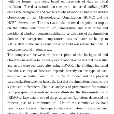
with the former runs being based on three sets of data as initial
conditions. The data assimilation runs were conducted utilizing GFS
data as the background and two sets of obeservations, namely the surface
observations of Iran Meteorological Organization (IRIMO) and the
NCEP observations. The observation data showed a significant impact
on the initial conditions of 2m temperature and 10m zonal and
meridional wind components, such that in certain parts of the simulation
domain, the background temperature was estimated to be up to
+3C°relative to the analysis and the wind field was revised by up to ±3
meters per second in some areas.
The comparison between the scatter plots of the background and
observations relative to the analysis corroborates the fact that the scatter
and errors were decreased after using 3DVAR. The findings indicated
that the accuracy of forecasts depends directly on the type of data
employed as initial conditions for WRF model and the physical
parametrization schemes, hence the fact that the simulations demonstrate
significant differences. The bias analysis of precipitation for stations
with precipitation records in the west illustrated that the assimilation of
IRIMO surface data in one of the physical configurations decreased the
forecast bias to a minimum of 73% of the cumulative 24-hour
precipitation forecast. The impact of data assimilation, on the other hand,
decreased in the cumulative 48-hour precipitation forecasts.