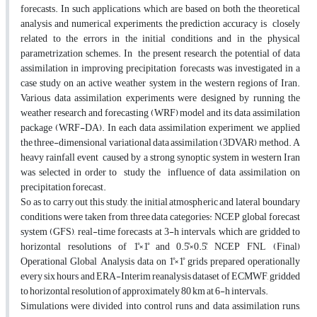
forecasts. In such applications, which are based on both the theoretical
analysis and numerical experiments, the prediction accuracy is closely
related to the errors in the initial conditions and in the physical
parametrization schemes. In the present research, the potential of data
assimilation in improving precipitation forecasts was investigated in a
case study on an active weather system in the western regions of Iran.
Various data assimilation experiments were designed by running the
weather research and forecasting (WRF) model and its data assimilation
package (WRF-DA). In each data assimilation experiment, we applied
the three-dimensional variational data assimilation (3DVAR) method. A
heavy rainfall event caused by a strong synoptic system in western Iran
was selected in order to study the influence of data assimilation on
precipitation forecast.
So as to carry out this study, the initial atmospheric and lateral boundary
conditions were taken from three data categories: NCEP global forecast
system (GFS), real-time forecasts at 3-h intervals, which are gridded to
horizontal resolutions of 1̊×1̊ and 0.5̊×0.5̊, NCEP FNL (Final)
Operational Global Analysis data on 1̊×1̊ grids prepared operationally
every six hours and ERA-Interim reanalysis dataset of ECMWF, gridded
to horizontal resolution of approximately 80 km at 6-h intervals.
Simulations were divided into control runs and data assimilation runs,