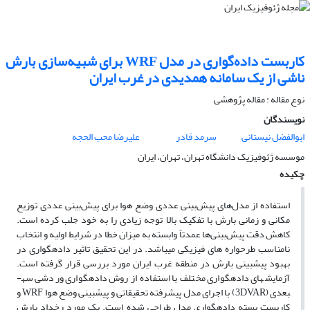
کاربست داده‌گواری در مدل WRF برای شبیه‌سازی بارش
ناشی از یک سامانه همدیدی در غرب ایران
نوع مقاله : مقاله پژوهشی‌
نویسندگان
ابوالفضل نیستانی
سرمد قادر
علیرضا محب الحجه
موسسه ژئوفیزیک دانشگاه تهران، تهران، ایران
چکیده
استفاده از مدل‌های پیش‌بینی عددی وضع هوا برای پیش‌بینی عددی توزیع
مکانی و زمانی بارش با تفکیک بالا توجه زیادی را به خود جلب کرده است.
کاهش دقت پیش‌بینی‌ها عمدتاً وابسته به میزان خطا در شرایط اولیه و انتخاب
نامناسب طرحواره های فیزیکی می­باشد. در این تحقیق تاثیر داده­گواری در
بهبود پیش­بینی بارش در منطقه غرب ایران مورد بررسی قرار گرفته است.
آزمایش­های داده­گواری مختلف با استفاده از روش داده­گواری وردشی سه­
بعدی (3DVAR) با اجرای مدل پیشرفته تحقیقاتی و پیش­بینی وضع هوا WRF و
کاربست بسته داده­گواری مدل طراحی شده است. یک مورد رخداد بارش