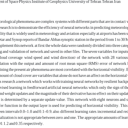
t of Space Physics, Institute of Geophysics, University of Tehran, Tehran, Iran
rological phenomena are complex systems with different parts that are in contact w
research is to demonstrate the efficiency of neural networks in predicting meteorolog
ility that is widely used in meteorology and aviation especially at airports has been s
tar and Synop reports of Bandar Abbas synoptic station in the period from 1 to 30
plement this network, at first, the whole data were randomly divided into three categ
ng and validation of network and saved in other files. The seven variables for input
loud coverage, wind speed and wind direction) of the network with 28 various
lation with the output and amount of root mean square (RMS) error of network h
ining the present air phenomena are most correlated with the horizontal visibility. 
mount of cloud cover are variables that alone do not have an affect on the horizontal 
is research, a network which works with training neural networks by resilient backpr
vised learning in feedforward artificial neural networks, which only the sign of the
and weight updates and the magnitude of their derivative has no effect on their updat
) is determined by a separate update value. This network with eight neurons and s
fer function in the output layer is used for predicting of horizontal visibility. T
en intervals 0.0-1.0 and 0.1-0.9; also, different learning rates, incremental and re
lization is not appropriate between zero and one. The appropriate amounts of learn
1, 1.2 and 0.35, respectively.