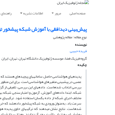
صفحه اصلی
مرور
اطلاعات نشریه
راهنمای 
پیش‌بینی دیدافقی با آموزش شبکه پیشخور توس
نوع مقاله : مقاله پژوهشی‌
نویسنده
فریده حبیبی
گروه فیزیک فضا، موسسه ژئوفیزیک دانشگاه تهران، تهران، ایران
چکیده
پدیده­های هواشناسی حاصل سامانه­های پیچیده­ای هستند که ب
عصبی در پیش­بینی متغیرهای هواشناسی است. برای این منظور پیش
مختلف اجرای شبکه از داده یکسان استفاده شود. ترکیب­های 
شده­است. نتایج نشان می­دهند که ترکیب­های حاوی پدیده هوا
پوشش ابر به تنهایی تاثیری روی آن ندارند. بعد از پردازش­های 