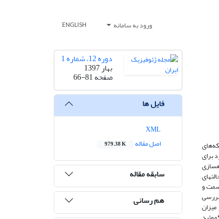
ورود به سامانه
ENGLISH
دوره 12، شماره 1
بهار 1397
صفحه
66-81
فایل ها
XML
اصل مقاله
که‌های
979.38 K
د برای
 1 تا 30 مارس 2014 است. برای پیاده­سازی
سابقه مقاله
ی مقایسه حالت­های
سمت و
قی است. در مجموع همبستگی و جذر میانگین مربعات خطا برای ۲۸ حالت بررسی
هم رسانی
 میزان
گموئید