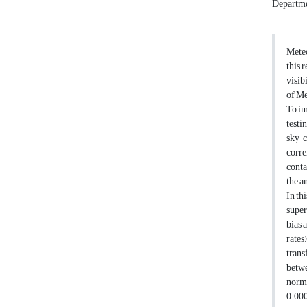
Departmen
Meteo
this 
visib
of Me
To im
testi
sky c
corre
conta
the a
In th
super
bias 
rates
trans
betwe
norma
0.000