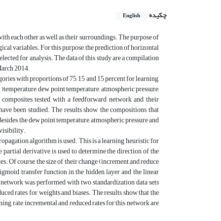
چکیده
English
ith each other as well as their surroundings. The purpose of
ical variables. For this purpose, the prediction of horizontal
elected for analysis. The data of this study are a compilation
 March 2014.
ories with proportions of 75, 15 and 15 percent for learning,
s )temperature, dew point temperature, atmospheric pressure,
 composites tested with a feedforward network and their
ave been studied. The results show, the compositions that
Besides, the dew point temperature, atmospheric pressure and
visibility.
opagation algorithm is used. This is a learning heuristic for
 partial derivative is used to determine the direction of the
es. Of course, the size of their change (increment and reduce
igmoid transfer function in the hidden layer and the linear
his network was performed with two standardization data sets
duced rates for weights and biases. The results show that the
ing rate, incremental and reduced rates for this network are