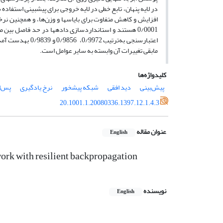
0/0001 هستند و استانداردسازی داده­ها در حد فاصل ب
مابقی تغییرات آن وابسته به سایر عوامل است.
کلیدواژه‌ها
پیش‌بینی
دید افقی
شبکه پیشخور
نرخ یادگیری
پس‌ا
20.1001.1.20080336.1397.12.1.4.3
عنوان مقاله
English
work with resilient backpropagation
نویسنده
English