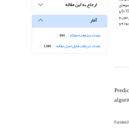
ارجاع به این مقاله
وجی برای پیش­بینی استفاده شد. این شبکه با دو سری داده­های استاندارد شده بین بازه­های صفر و یک، 0/1 و 0/9، نمو­های
افزایش و کاهش متفاوت برای بایاس­ها و وزن‌ها، و همچنین نرخ­های یادگیری متفاوت اجرا شده­ است. مقدارهای مناسب برای این کمیت­ها به­ترتیب 1/2، 0/35 و
زمون و
آمار
ی مستقل بوده و
تعداد مشاهده مقاله
994
تعداد دریافت فایل اصل مقاله
1,388
Predic
algor
Farideh 