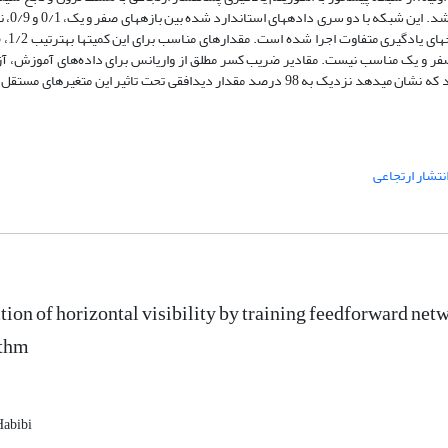
در لایه پنهان، تابع خطی در لایه خر
ین صفر و یک مناسب نیست. مقادیر ضریب کسر مطلق از واریانس برای داده‌های آموزش، آ
اعتبارسنجی به‌ترتیب 0/9972، 0/9856 و 0/9839 به­دست آمد که نشان می­دهد نزدیک به 98 درصد مقدار دیدافقی تحت تاثیر این متغیرها
نتشار ارتجاعی
tion of horizontal visibility by training feedforward net
ithm
Habibi