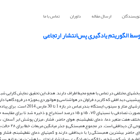
نویسندگان
ارسال مقاله
داوران
تماس با ما
ط الگوریتم یادگیری پس‌انتشار ارتجاعی
خش­های مختلفی در تماس با هم و محیط اطراف دارند. هدف این تحقیق نمایش کارایی شب
­بینی دید افقی که کاربرد فراوان در هواشناسی و هوانوردی به‌ویژه در فرودگاه­ها دار
بررسی انتخاب شده­است. داده­های این بررسی، تلفیقی از گزارش­های متار و سینوپ ایستگاه بندرعباس در بازه
شبکه، ابتدا داده‌های آموزش، آزمون و اعتبارسنجی شبکه به­صورت تصادفی با نسبت­های ۷0، ۱۵ و ۱۵ درصد استخراج و ذخیره شد تا برا
مختلف هفت متغیر دما، دمای نقطه­شبنم، هوای ­حاضر، فشار، میزان پوشش ابر آسمان، 
سرعت باد، به‌عنوان ورودی به شبکه­ پیش­خور داده­شد که خروجی آن دیداف
ی ­حاضر بیشترین همبستگی را با دیدافقی دارند و کمیت­های دمای نقطه­شبنم، فشار و
اولیه، از شبکه پیش­خور با الگوریتم یادگیری پس­انتشار ارتجاعی با هشت نرون و تابع سی