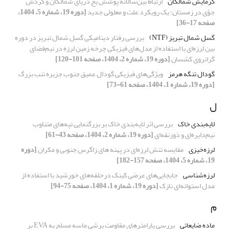
گرمایش شمالگان
ارتباط بین‌سالانه پوشش یخ دریای شمالگان و گردش
جوّی در زمستان: یک رویکرد علت و معلولی جدید
[دوره 19، شماره 5، 1404،
صفحه 17-36]
گسل شمال تبریز (NTF)
بررسی رفتار دینامیکی گسل شمال تبریز در دوره
بین لرزه‌ای با استفاده از مدل‌های فیزیکی چرخه زمین لرزه در نیم‌فضای
گرانروی کشسان
[دوره 19، شماره 2، 1404، صفحه 101-120]
گودال تنگه هرمز
ویژگی‌‌‌‌های فیزیکی گودال عمیق جنوب جزیره تنب بزرگ
[دوره 19، شماره 1، 1404، صفحه 61-73]
ل
لایه‌بندی خاک
بررسی اثر لایه‌بندی خاک بر بزرگنمایی تپه‌های متناوب
نیم‌دایره‌ای و ذوزنقه‌ای
[دوره 19، شماره 2، 1404، صفحه 43-61]
لرزه‌خیزی
مقایسه تنش لرزه‌ای در پهنه های زاگرس جنوبی و مکران
[دوره
19، شماره 5، 1404، صفحه 157-182]
لرزه‌شناسی
جابجایی‌های عرضی کینک درحلقه‌های خورشید با استفاده از
مدل استوانه‌ای نازک
[دوره 19، شماره 1، 1404، صفحه 75-94]
م
ماده ضایعاتی
بررسی پارامترهای مقاومت برشی ماسه مسلح به EVA بر