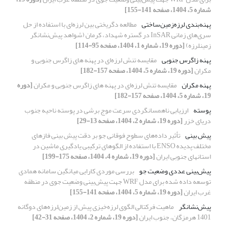
شماره 5، 1404، صفحه 141-155]
پهنه‌بندی لرزه‌زمین‌ساختی
مطالعه دگریختی بین لرزه‌ای با استفاده از حل
سری‌های زمانی InSAR در گستره شهداد، کرمان (شواهد پیش‌نشانگر
زمینلرزه)
[دوره 19، شماره 1، 1404، صفحه 95-114]
پهنه زاگرس جنوبی
مقایسه تنش لرزه‌ای در پهنه های زاگرس جنوبی و
مکران
[دوره 19، شماره 5، 1404، صفحه 157-182]
پهنه مکران
مقایسه تنش لرزه‌ای در پهنه های زاگرس جنوبی و مکران
[دوره
19، شماره 5، 1404، صفحه 157-182]
پوسته
ارزیابی ناهمسانگردی سرعت موج برشی در پوسته ناحیه جنوب
دریای خزر
[دوره 19، شماره 2، 1404، صفحه 13-29]
پیش بینی
تأثیر داده‌های سطوح فوقانی جو بر دقت پیش بینی فازهای
مختلف پدیده ENSO با استفاده از الگو‌های ترکیبی یادگیری ماشین در
استانهای جنوبی ایران
[دوره 19، شماره 4، 1404، صفحه 175-199]
پیش‌بینی عددی وضعیت جو
بررسی موردی کارایی میانگین سامانه همادی
توسعه داده شده برای مدل WRF جهت پیش‌بینی وضعیت جوی در منطقه
غرب ایران
[دوره 19، شماره 5، 1404، صفحه 141-155]
پیش‌نشانگر
ماهیت فرکتالی الگوی لرزه‌خیزی پیش از زمین‌لرزه‌های دوگانه
1401 هرمزگان، جنوب ایران
[دوره 19، شماره 2، 1404، صفحه 31-42]