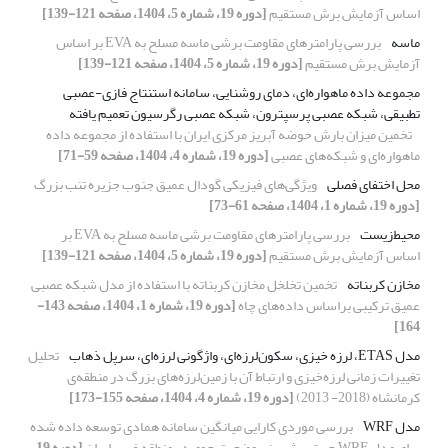
اساس آزمایش برش مستقیم
[دوره 19، شماره 5، 1404، صفحه 121-139]
ماسه
بررسی پارامترهای مقاومت برشی ماسه مسلح به EVA بر اساس
آزمایش برش مستقیم
[دوره 19، شماره 5، 1404، صفحه 121-139]
مجموعه داده ماهواره‌ای، دمای روشنایی، سامانه استنتاج فازی-‌عصبی
تطبیقی، شبکه عصبی پرسپترون، شبکه عصبی رگرسیون تعمیم یافته
تخمین میزان بارش حوضه آبریز مرکزی ایران با استفاده از مجموعه داده
ماهواره‌ای و شبکه‌های عصبی
[دوره 19، شماره 4، 1404، صفحه 59-71]
محل اختفای فصلی
ویژگی‌‌‌‌های فیزیکی گودال عمیق جنوب جزیره تنب بزرگ
[دوره 19، شماره 1، 1404، صفحه 61-73]
محیط‌زیست
بررسی پارامترهای مقاومت برشی ماسه مسلح به EVA بر
اساس آزمایش برش مستقیم
[دوره 19، شماره 5، 1404، صفحه 121-139]
مخازن کربناته
تخمین تخلخل مخازن کربناته با استفاده از مدل شبکه عصبی
عمیق ترکیبی بر‌اساس داده‌های چاه
[دوره 19، شماره 1، 1404، صفحه 143-
164]
مدل ETAS، لرزه خیزی، سکون‌لرزه‌ای، واژگونی لرزه‌ای، سرپل ذهاب
تحلیل
تغییرات زمانی لرزه‌خیزی و ارتباط آن با زمین‌لرزه‌های بزرگ در منطقه‌ی
کرمانشاه (2018- 2013)
[دوره 19، شماره 4، 1404، صفحه 155-173]
مدل WRF
بررسی موردی کارایی میانگین سامانه همادی توسعه داده شده
برای مدل WRF جهت پیش‌بینی وضعیت جوی در منطقه غرب ایران
[دوره 19،