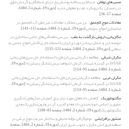
مسیرهای توفان
ارتباط بین‌سالانه پوشش یخ دریای شمالگان و گردش جوّی
در زمستان: یک رویکرد علت و معلولی جدید
[دوره 19، شماره 5، 1404،
صفحه 17-36]
معادلات موج کم‌عمق
بررسی عملکرد معادلات غیرخطی آب کم‌عمق در
مدلسازی امواج سونامی
[دوره 19، شماره 1، 1404، صفحه 115-141]
مکان‌یابی با روش بازگشت به عقب
بررسی ناهمگنی‌های جانبی ساختاری در
حوضه‌ خزر و شمال پهنه برخوردی ایران با استفاده از پراکنش امواج حجمی به
سطحی
[دوره 19، شماره 2، 1404، صفحه 121-135]
مکران شرقی
مطالعه دگریختی بین لرزه‌ای با استفاده از حل سری‌های زمانی
InSAR در گستره شهداد، کرمان (شواهد پیش‌نشانگر زمینلرزه)
[دوره 19،
شماره 1، 1404، صفحه 95-114]
مکران غربی
مطالعه دگریختی بین لرزه‌ای با استفاده از حل سری‌های زمانی
InSAR در گستره شهداد، کرمان (شواهد پیش‌نشانگر زمینلرزه)
[دوره 19،
شماره 1، 1404، صفحه 95-114]
مگنتوتلوریک
کاهش داده‌های مورد نیاز برای آموزش مدل‌های یادگیری
عمیق بر اساس خوشه‌بندی داده‌ها و کاربرد آن در وارون‌سازی یک‌بعدی
مگنتوتلوریک
[دوره 19، شماره 2، 1404، صفحه 81-100]
منشور برافزایشی
توموگرافی نوفه محیطی و ساختار سرعت موج برشی در
منطقه فرورانش مکران، جنوب شرق ایران
[دوره 19، شماره 2، 1404، صفحه