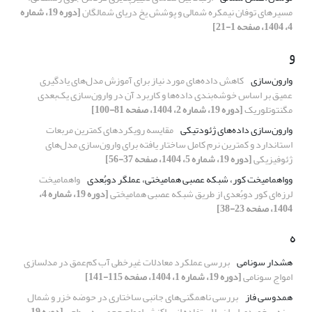
مسیرهای توفان نیمکره شمالی و پوشش یخ دریای شمالگان
[دوره 19، شماره
4، 1404، صفحه 1-21]
و
وارون‌سازی
کاهش داده‌های مورد نیاز برای آموزش مدل‌های یادگیری
عمیق بر اساس خوشه‌بندی داده‌ها و کاربرد آن در وارون‌سازی یک‌بعدی
مگنتوتلوریک
[دوره 19، شماره 2، 1404، صفحه 81-100]
وارون‌سازی داده‌های ژئودتیکی
مقایسه رویکردهای کمترین مربعات
استاندارد و کمترین نرم کامل ساختار یافته برای وارون‌سازی مدل‌های
ژئوفیزیکی
[دوره 19، شماره 5، 1404، صفحه 37-56]
وواهمامیخت کور، شبکه عصبی همامیختی، عملگر دوبُعدی
واهمامیخت
لرزه‌ای کور دوبُعدی از طریق شبکه عصبی همامیختی
[دوره 19، شماره 4،
1404، صفحه 23-38]
ه
هشدار سونامی
بررسی عملکرد معادلات غیرخطی آب کم‌عمق در مدلسازی
امواج سونامی
[دوره 19، شماره 1، 1404، صفحه 115-141]
همدوسی فاز
بررسی ناهمگنی‌های جانبی ساختاری در حوضه‌ خزر و شمال
پهنه برخوردی ایران با استفاده از پراکنش امواج حجمی به سطحی
[دوره 19،