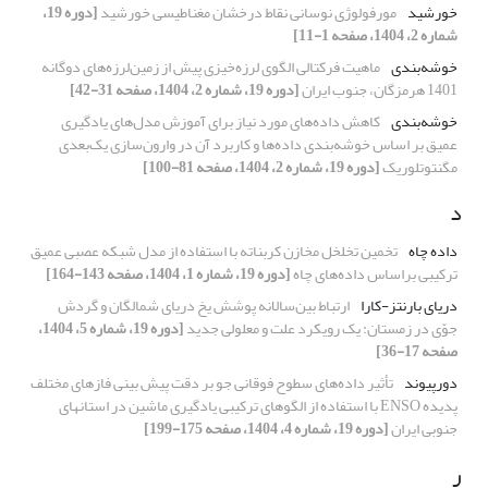
خورشید
مورفولوژی نوسانی نقاط درخشان مغناطیسی خورشید
[دوره 19،
شماره 2، 1404، صفحه 1-11]
خوشه‌بندی
ماهیت فرکتالی الگوی لرزه‌خیزی پیش از زمین‌لرزه‌های دوگانه
1401 هرمزگان، جنوب ایران
[دوره 19، شماره 2، 1404، صفحه 31-42]
خوشه‌بندی
کاهش داده‌های مورد نیاز برای آموزش مدل‌های یادگیری
عمیق بر اساس خوشه‌بندی داده‌ها و کاربرد آن در وارون‌سازی یک‌بعدی
مگنتوتلوریک
[دوره 19، شماره 2، 1404، صفحه 81-100]
د
داده چاه
تخمین تخلخل مخازن کربناته با استفاده از مدل شبکه عصبی عمیق
ترکیبی بر‌اساس داده‌های چاه
[دوره 19، شماره 1، 1404، صفحه 143-164]
دریای بارنتز-کارا
ارتباط بین‌سالانه پوشش یخ دریای شمالگان و گردش
جوّی در زمستان: یک رویکرد علت و معلولی جدید
[دوره 19، شماره 5، 1404،
صفحه 17-36]
دورپیوند
تأثیر داده‌های سطوح فوقانی جو بر دقت پیش بینی فازهای مختلف
پدیده ENSO با استفاده از الگو‌های ترکیبی یادگیری ماشین در استانهای
جنوبی ایران
[دوره 19، شماره 4، 1404، صفحه 175-199]
ر