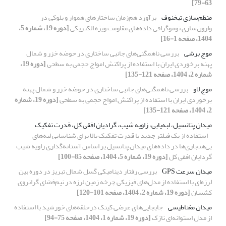
63-79]
منظم‌سازی تیخنوف
برآورد هم‌زمان ساختارهای هموار و بلوکی در
وارون‌سازی توموگرافی داده‌های مقاومت ویژه الکتریکی
[دوره 19، شماره 5،
1404، صفحه 1-16]
موج برشی
بررسی ناهمگنی‌های جانبی ساختاری در حوضه‌ خزر و شمال
پهنه برخوردی ایران با استفاده از پراکنش امواج حجمی به سطحی
[دوره 19،
شماره 2، 1404، صفحه 121-135]
موج لاو
بررسی ناهمگنی‌های جانبی ساختاری در حوضه‌ خزر و شمال پهنه
برخوردی ایران با استفاده از پراکنش امواج حجمی به سطحی
[دوره 19، شماره
2، 1404، صفحه 121-135]
میدان پتانسیل، لبه‌یابی، زاویه شیب، گرادیان افقی کل، قدرت تفکیک
استفاده از یک فیلتر جدید با قدرت تفکیک بالا برای شناسایی لبه‌های
بی‌هنجاری‌ها در داد‌ه‌های میدان پتانسیل بر اساس آستانه‌گذاری زاویه شیب
گردایان افقی کل
[دوره 19، شماره 5، 1404، صفحه 85-100]
میدان سرعت GPS
بررسی رفتار دینامیکی گسل شمال تبریز در دوره بین
لرزه‌ای با استفاده از مدل‌های فیزیکی چرخه زمین لرزه در نیم‌فضای گرانروی
کشسان
[دوره 19، شماره 2، 1404، صفحه 101-120]
میدان مغناطیسی
جابجایی‌های عرضی کینک درحلقه‌های خورشید با استفاده
از مدل استوانه‌ای نازک
[دوره 19، شماره 1، 1404، صفحه 75-94]