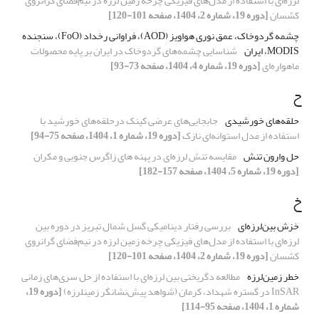
لرزه‌ای با استفاده از مدل‌های فیزیکی چرخه زمین لرزه در نیم‌فضای گرانروی
کشسان
[دوره 19، شماره 2، 1404، صفحه 101-120]
چشمه گردوخاک، عمق نوری هواویز (AOD)، فراوانی رخداد (FoO)، سنجنده
MODIS، ایران
شناسایی چشمه‌های گردوخاک در ایران بر پایه محصولات
ماهواره‌ای
[دوره 19، شماره 4، 1404، صفحه 73-93]
ح
حلقه‌های خورشیدی
جابجایی‌های عرضی کینک درحلقه‌های خورشید با
استفاده از مدل استوانه‌ای نازک
[دوره 19، شماره 1، 1404، صفحه 75-94]
حل وارون‌ تنش
مقایسه تنش لرزه‌ای در پهنه های زاگرس جنوبی و مکران
[دوره 19، شماره 5، 1404، صفحه 157-182]
خ
خزش بین‌لرزه‌ای
بررسی رفتار دینامیکی گسل شمال تبریز در دوره بین
لرزه‌ای با استفاده از مدل‌های فیزیکی چرخه زمین لرزه در نیم‌فضای گرانروی
کشسان
[دوره 19، شماره 2، 1404، صفحه 101-120]
خطر زمین‌لرزه
مطالعه دگریختی بین لرزه‌ای با استفاده از حل سری‌های زمانی
InSAR در گستره شهداد، کرمان (شواهد پیش‌نشانگر زمینلرزه)
[دوره 19،
شماره 1، 1404، صفحه 95-114]