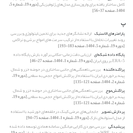
کامل ساختار یافته برای وارون‌سازی مدل‌های ژئوفیزیکی
[دوره 19، شماره 5،
1404، صفحه 37-56]
پ
پارامترهای الاستیک
ارائه نشانگرهای جدید برای تخمین لیتولوژی و بررسی
روند تغییرات تخلخل با استفاده از ترکیب سرعت های امواج برشی و تراکمی
[دوره 19، شماره 5، 1404، صفحه 183-193]
پایگاه داده شبکه‌ای
ارزیابی دقت زمانی-مکانی برآورد بارش پایگاه داده‌
ERA-5 بر روی ایران
[دوره 19، شماره 1، 1404، صفحه 27-46]
پراکنده‌کننده
بررسی ناهمگنی‌های جانبی ساختاری در حوضه‌ خزر و شمال
پهنه برخوردی ایران با استفاده از پراکنش امواج حجمی به سطحی
[دوره 19،
شماره 2، 1404، صفحه 121-135]
پراکنش‌موج
بررسی ناهمگنی‌های جانبی ساختاری در حوضه‌ خزر و شمال
پهنه برخوردی ایران با استفاده از پراکنش امواج حجمی به سطحی
[دوره 19،
شماره 2، 1404، صفحه 121-135]
پردازش تصویر
جابجایی‌های عرضی کینک درحلقه‌های خورشید با استفاده
از مدل استوانه‌ای نازک
[دوره 19، شماره 1، 1404، صفحه 75-94]
پریشیدگی
بررسی موردی کارایی میانگین سامانه همادی توسعه داده شده
برای مدل WRF جهت پیش‌بینی وضعیت جوی در منطقه غرب ایران
[دوره 19،