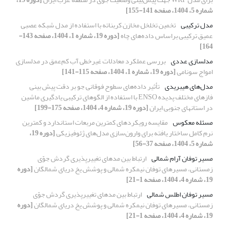
شماره 5، 1404، صفحه 141-155]
مدل ترکیبی
تخمین تخلخل مخازن کربناته با استفاده از مدل شبکه عصبی
عمیق ترکیبی بر‌اساس داده‌های چاه
[دوره 19، شماره 1، 1404، صفحه 143-
164]
مدلسازی عددی
بررسی عملکرد معادلات غیرخطی آب کم‌عمق در مدلسازی
امواج سونامی
[دوره 19، شماره 1، 1404، صفحه 115-141]
مدل‌‌های هیبریدی
تأثیر داده‌های سطوح فوقانی جو بر دقت پیش بینی
فازهای مختلف پدیده ENSO با استفاده از الگو‌های ترکیبی یادگیری ماشین
در استانهای جنوبی ایران
[دوره 19، شماره 4، 1404، صفحه 175-199]
مسئله معکوس
مقایسه رویکردهای کمترین مربعات استاندارد و کمترین
نرم کامل ساختار یافته برای وارون‌سازی مدل‌های ژئوفیزیکی
[دوره 19،
شماره 5، 1404، صفحه 37-56]
مسیر توفان آرام شمالی
ارتباط بین مدهای تغییرپذیری گردش جوّی
زمستانی، مسیرهای توفان نیمکره شمالی و پوشش یخ دریای شمالگان
[دوره
19، شماره 4، 1404، صفحه 1-21]
مسیر توفان اطلس شمالی
ارتباط بین مدهای تغییرپذیری گردش جوّی
زمستانی، مسیرهای توفان نیمکره شمالی و پوشش یخ دریای شمالگان
[دوره
19، شماره 4، 1404، صفحه 1-21]