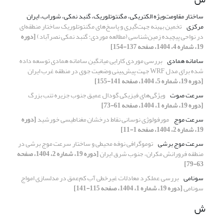
ساختار مقاومت‌ویژه الکتریکی، مگنتوتلوریک، گنبد نمکی، شوراب، ایران
مرکزی
تخمین بهینه جهت‌گیری و پاسخ‌های مگنتوتلوریک ساختار منطقه‌ای
در نواحی پیچیده زمین‌شناسی (مطالعه موردی: گنبد نمکی نصرآباد)
[دوره
19، شماره 4، 1404، صفحه 137-154]
سامانه همادی
بررسی موردی کارایی میانگین سامانه همادی توسعه داده
شده برای مدل WRF جهت پیش‌بینی وضعیت جوی در منطقه غرب ایران
[دوره 19، شماره 5، 1404، صفحه 141-155]
سرعت صوت
ویژگی‌‌‌‌های فیزیکی گودال عمیق جنوب جزیره تنب بزرگ
[دوره 19، شماره 1، 1404، صفحه 61-73]
سرعت موج
مورفولوژی نوسانی نقاط درخشان مغناطیسی خورشید
[دوره
19، شماره 2، 1404، صفحه 1-11]
سرعت موج برشی
توموگرافی نوفه محیطی و ساختار سرعت موج برشی در
منطقه فرورانش مکران، جنوب شرق ایران
[دوره 19، شماره 2، 1404، صفحه
63-79]
سونامی
بررسی عملکرد معادلات غیرخطی آب کم‌عمق در مدلسازی امواج
سونامی
[دوره 19، شماره 1، 1404، صفحه 115-141]
ش