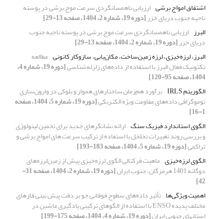
اشتقاق امواج برشی
ارزیابی ناهمسانگردی سرعت موج برشی در پوسته
ناحیه جنوب دریای خزر
[دوره 19، شماره 2، 1404، صفحه 13-29]
البرز
ارزیابی ناهمسانگردی سرعت موج برشی در پوسته ناحیه جنوب
دریای خزر
[دوره 19، شماره 2، 1404، صفحه 13-29]
البرز، لرزه‌خیزی، لرزه زمین‌ساخت، مکان‌یابی، سازوکار کانونی
مطالعه
تکتونیک فعال البرز با استفاده از داده‌های زلزله‌شناسی
[دوره 19، شماره 4،
1404، صفحه 95-120]
الگوریتم IRLS
برآورد هم‌زمان ساختارهای هموار و بلوکی در وارون‌سازی
توموگرافی داده‌های مقاومت ویژه الکتریکی
[دوره 19، شماره 5، 1404، صفحه
1-16]
الگوی استاندارد فیزیک سنگ
ارائه نشانگرهای جدید برای تخمین لیتولوژی
و بررسی روند تغییرات تخلخل با استفاده از ترکیب سرعت های امواج برشی و
تراکمی
[دوره 19، شماره 5، 1404، صفحه 183-193]
الگوی لرزه‌خیزی
ماهیت فرکتالی الگوی لرزه‌خیزی پیش از زمین‌لرزه‌های
دوگانه 1401 هرمزگان، جنوب ایران
[دوره 19، شماره 2، 1404، صفحه 31-
42]
اهمیت ویژگی‌‌ها
تأثیر داده‌های سطوح فوقانی جو بر دقت پیش بینی فازهای
مختلف پدیده ENSO با استفاده از الگو‌های ترکیبی یادگیری ماشین در
استانهای جنوبی ایران
[دوره 19، شماره 4، 1404، صفحه 175-199]