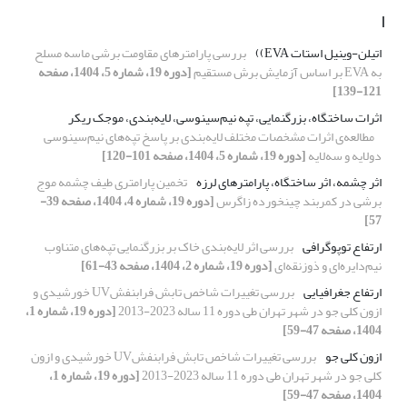
ا
اتیلن-وینیل استات EVA))
بررسی پارامترهای مقاومت برشی ماسه مسلح
به EVA بر اساس آزمایش برش مستقیم
[دوره 19، شماره 5، 1404، صفحه
121-139]
اثرات ساختگاه، بزرگنمایی، تپه‌ نیم‌سینوسی، لایه‌بندی، موجک ریکر
مطالعه‌ی اثرات مشخصات مختلف لایه‌بندی بر پاسخ تپه‌های نیم‌سینوسی
دولایه و سه‌لایه
[دوره 19، شماره 5، 1404، صفحه 101-120]
اثر چشمه، اثر ساختگاه، پارامترهای لرزه­
تخمین پارامتری طیف چشمه موج
برشی در کمربند چین­خورده زاگرس
[دوره 19، شماره 4، 1404، صفحه 39-
57]
ارتفاع توپوگرافی
بررسی اثر لایه‌بندی خاک بر بزرگنمایی تپه‌های متناوب
نیم‌دایره‌ای و ذوزنقه‌ای
[دوره 19، شماره 2، 1404، صفحه 43-61]
ارتفاع جغرافیایی
بررسی تغییرات شاخص تابش فرابنفشUV خورشیدی و
ازون کلی جو در شهر تهران طی دوره 11 ساله 2023-2013
[دوره 19، شماره 1،
1404، صفحه 47-59]
ازون کلی جو
بررسی تغییرات شاخص تابش فرابنفشUV خورشیدی و ازون
کلی جو در شهر تهران طی دوره 11 ساله 2023-2013
[دوره 19، شماره 1،
1404، صفحه 47-59]