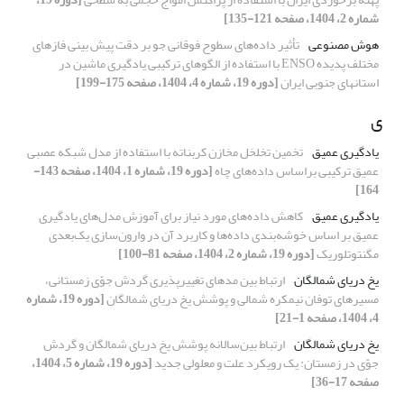
شماره 2، 1404، صفحه 121-135]
هوش مصنوعی
تأثیر داده‌های سطوح فوقانی جو بر دقت پیش بینی فازهای
مختلف پدیده ENSO با استفاده از الگو‌های ترکیبی یادگیری ماشین در
استانهای جنوبی ایران
[دوره 19، شماره 4، 1404، صفحه 175-199]
ی
یادگیری عمیق
تخمین تخلخل مخازن کربناته با استفاده از مدل شبکه عصبی
عمیق ترکیبی بر‌اساس داده‌های چاه
[دوره 19، شماره 1، 1404، صفحه 143-
164]
یادگیری عمیق
کاهش داده‌های مورد نیاز برای آموزش مدل‌های یادگیری
عمیق بر اساس خوشه‌بندی داده‌ها و کاربرد آن در وارون‌سازی یک‌بعدی
مگنتوتلوریک
[دوره 19، شماره 2، 1404، صفحه 81-100]
یخ دریای شمالگان
ارتباط بین مدهای تغییرپذیری گردش جوّی زمستانی،
مسیرهای توفان نیمکره شمالی و پوشش یخ دریای شمالگان
[دوره 19، شماره
4، 1404، صفحه 1-21]
یخ دریای شمالگان
ارتباط بین‌سالانه پوشش یخ دریای شمالگان و گردش
جوّی در زمستان: یک رویکرد علت و معلولی جدید
[دوره 19، شماره 5، 1404،
صفحه 17-36]