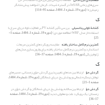
سری‌های زمانی InSAR در گستره شهداد، کرمان (شواهد پیش‌نشانگر
زمینلرزه)
[دوره 19، شماره 1، 1404، صفحه 95-114]
ک
کشانة تاوایی پتانسیلی
بررسی تأثیر کشانه PV بر فعالیّت ناوة دریای سرخ با
استفاده از مدل WRF (مطالعه موردی)
[دوره 19، شماره 1، 1404، صفحه 1-
25]
کمترین نرم کامل ساختار یافته
مقایسه رویکردهای کمترین مربعات
استاندارد و کمترین نرم کامل ساختار یافته برای وارون‌سازی مدل‌های
ژئوفیزیکی
[دوره 19، شماره 5، 1404، صفحه 37-56]
گ
گردش جوّ
ارتباط بین مدهای تغییرپذیری گردش جوّی زمستانی، مسیرهای
توفان نیمکره شمالی و پوشش یخ دریای شمالگان
[دوره 19، شماره 4، 1404،
صفحه 1-21]
گردش جوّ
ارتباط بین‌سالانه پوشش یخ دریای شمالگان و گردش جوّی در
زمستان: یک رویکرد علت و معلولی جدید
[دوره 19، شماره 5، 1404، صفحه
17-36]