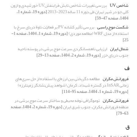
شاخص UV
بررسی تغییرات شاخص تابش فرابنفشUV خورشیدی و ازون
کلی جو در شهر تهران طی دوره 11 ساله 2023-2013
[دوره 19، شماره 1،
1404، صفحه 47-59]
شکست موج راسبی
بررسی تأثیر کشانه PV بر فعالیّت ناوة دریای سرخ با
استفاده از مدل WRF (مطالعه موردی)
[دوره 19، شماره 1، 1404، صفحه 1-
25]
شمال ایران
ارزیابی ناهمسانگردی سرعت موج برشی در پوسته ناحیه
جنوب دریای خزر
[دوره 19، شماره 2، 1404، صفحه 13-29]
ف
فرورانش مکران
مطالعه دگریختی بین لرزه‌ای با استفاده از حل سری‌های
زمانی InSAR در گستره شهداد، کرمان (شواهد پیش‌نشانگر زمینلرزه)
[دوره 19، شماره 1، 1404، صفحه 95-114]
فرورانش مکران
توموگرافی نوفه محیطی و ساختار سرعت موج برشی در
منطقه فرورانش مکران، جنوب شرق ایران
[دوره 19، شماره 2، 1404، صفحه
63-79]
ق
قطعه‌بندی ابرراندگی
مطالعه دگریختی بین لرزه‌ای با استفاده از حل