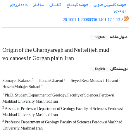
حوضه کاسپین جنوبی
حوضه کپه‌داغ
گلفشان
ساختار
داده لرزه‌ای
دوبعدی
20.1001.1.20080336.1401.17.1.13.3
عنوان مقاله
English
Origin of the Gharnyaregh and Neftelijeh mud
volcanoes in Gorgan plain, Iran
نویسندگان
English
1
2
3
Somayeh Kalaneh
Farzin Ghaemi
Seyed Reza Mousavi-Harami
4
Hosein Mohajer Soltani
1
Ph.D. Student, Department of Geology, Faculty of Sciences, Ferdowsi
Mashhad University, Mashhad, Iran
2
Associate Professor, Department of Geology Faculty of Sciences, Ferdowsi
Mashhad University, Mashhad, Iran
3
Professor, Department of Geology, Faculty of Sciences, Ferdowsi Mashhad
University, Mashhad, Iran