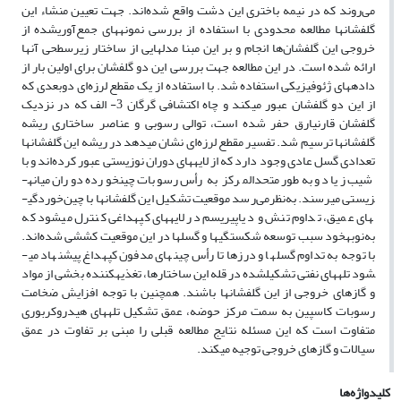
می‌روند که در نیمه باختری این دشت واقع شده‌اند. جهت تعیین منشاء این
گلفشان­ها مطالعه محدودی با استفاده از بررسی نمونه­های جمع‌آوری­شده از
خروجی این گلفشان‌ها انجام و بر این مبنا مدل­هایی از ساختار زیرسطحی آنها
ارائه شده است. در این مطالعه جهت بررسی این دو گلفشان برای اولین بار از
داده­های ژئوفیزیکی استفاده شد. با استفاده از یک مقطع لرزه‌ای دوبعدی که
از این دو گلفشان عبور می­کند و چاه اکتشافی گرگان 3- الف که در نزدیک
گلفشان قارنیارق حفر شده است، توالی رسوبی و عناصر ساختاری ریشه
گلفشان­ها ترسیم شد. تفسیر مقطع لرزه‌ای نشان می­دهد در ریشه این گلفشان­ها
تعدادی گسل عادی وجود دارد که از لایه­های دوران نوزیستی عبور کرده‌اند و با
شیب زیاد و به‌طور متحدالمرکز به رأس رسوبات چین­خورده دوران میانه­
زیستی می­رسند. به‌نظرمی‌رسد موقعیت تشکیل این گلفشان­ها با چین‌خوردگی­
های عمیق، تداوم تنش و دیاپیریسم در لایه­های کپه­داغی کنترل می­شود که
به‌نوبه­خود سبب توسعه شکستگی­ها و گسل­ها در این موقعیت کششی شده‌اند.
با توجه به تداوم گسل­ها و درزها تا رأس چین­های مدفون کپه­داغ پیشنهاد می­
شود تله­های نفتی تشکیل­شده در قله این ساختارها، تغذیه­کننده بخشی از مواد
و گازهای خروجی از این گلفشان­ها باشند. همچنین با توجه افزایش ضخامت
رسوبات کاسپین به سمت مرکز حوضه، عمق تشکیل تله­های هیدروکربوری
متفاوت است که این مسئله نتایج مطالعه قبلی را مبنی بر تفاوت در عمق
سیالات و گازهای خروجی توجیه می­کند.
کلیدواژه‌ها