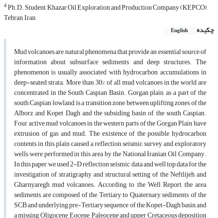
4
Ph.D. Student, Khazar Oil Exploration and Production Company (KEPCO),
Tehran, Iran
چکیده
English
Mud volcanoes are natural phenomena that provide an essential source of
information about subsurface sediments and deep structures. The
phenomenon is usually associated with hydrocarbon accumulations in
deep-seated strata. More than 30% of all mud volcanoes in the world are
concentrated in the South Caspian Basin. Gorgan plain, as a part of the
south Caspian lowland, is a transition zone between uplifting zones of the
Alborz and Kopet Dagh and the subsiding basin of the south Caspian.
Four active mud volcanoes in the western parts of the Gorgan Plain have
extrusion of gas and mud. The existence of the possible hydrocarbon
contents in this plain caused a reflection seismic survey and exploratory
wells were performed in this area by the National Iranian Oil Company.
In this paper, we used 2-D reflection seismic data and well top data for the
investigation of stratigraphy and structural setting of the Neftlijeh and
Gharnyaregh mud volcanoes. According to the Well Report, the area
sediments are composed of the Tertiary to Quaternary sediments of the
SCB and underlying pre-Tertiary sequence of the Kopet-Dagh basin and
a missing Oligocene, Eocene, Paleocene and upper Cretaceous deposition