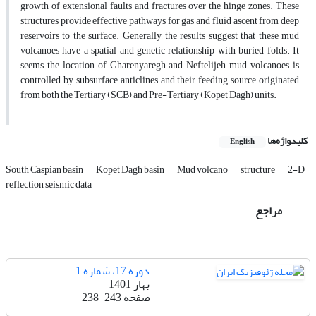
growth of extensional faults and fractures over the hinge zones. These
structures provide effective pathways for gas and fluid ascent from deep
reservoirs to the surface. Generally, the results suggest that these mud
volcanoes have a spatial and genetic relationship with buried folds. It
seems the location of Gharenyaregh and Neftelijeh mud volcanoes is
controlled by subsurface anticlines and their feeding source originated
from both the Tertiary (SCB) and Pre-Tertiary (Kopet Dagh) units.
کلیدواژه‌ها
English
South Caspian basin
Kopet Dagh basin
Mud volcano
structure
2-D
reflection seismic data
مراجع
دوره 17، شماره 1
بهار 1401
صفحه
238-243