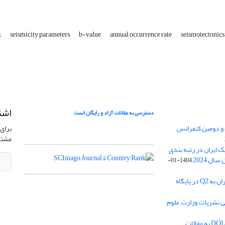
k
seismicity parameters
b-value
annual occurrence rate
seismotectonics
اشت
دسترسی به مقالات آزاد و رایگان است.
 و دومین کنفرانس
برای 
مشتر
ژئوفیزیک ایران در رتبه بندی
1404-01-
ارتقا رنک مجله ژئوفیزیک ایران به Q2 در پایگاه
بی نشریات وزارت علوم
اختصاص شناسه بین المللی DOI به مقالات