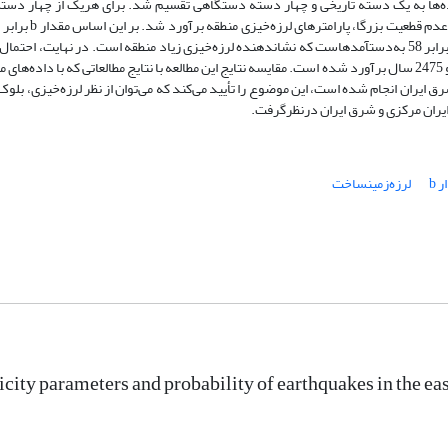
داده‌ها به یک دسته تاریخی و چهار دسته دستگاهی تقسیم شد. برای هریک از چهار دست
نرخ رویداد سالیانه زمین‌لرزه‌های بزرگ­تر یا مساوی 1/3 تقریباً برابر 58 به‌دست­آمده­است که نشان­دهنده لرزه‌خیزی زیاد منطقه است. در نهایت، ا
رویداد سالیانه برحسب بزرگا برای دوره‌های بازگشت 50، 475 و 2475 سال برآورد شده است. مقایسه نتایج این مطالعه با نتایج مطالعاتی که با داده‌
 ایران انجام شده است، این موضوع را تأیید می‌کند که می‌توان از نظر لرزه‌خیزی، بلوک
یران مرکزی و شرق ایران درنظر­گرفت.
 b
لرزه‌زمین‏ساخت
city parameters and probability of earthquakes in the eas