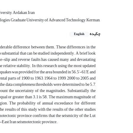
versity, Ardakan, Iran
ologies, Graduate University of Advanced Technology, Kerman,
چکیده
English
siderable difference between them. These differences in the
 substantial that can be studied independently. A brief look
ike-slip and reverse faults has caused many and devastating
e relative stability. In this research, using the most updated
°
°
thquakes was provided for the area bounded in 56.5
-61
E and
mental parts of 1900 to 1963, 1964 to 1999, 2000 to 2005 and
the data completeness thresholds were determined to be 5.7,
ount the uncertainty of the magnitudes. Substantially, the
 equal or greater than 3.1 is 58. The maximum magnitude of
egion. The probability of annual exceedance for different
 results of this study with the results of the other studies
otectonic province confirms that the seismicity of the Lut
l-East Iran seismotectonic province.