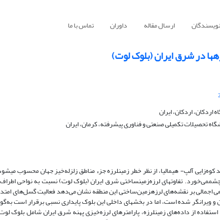
نویسندگان
ارسال مقاله
داوران
تماس با ما
ه‏ها در شرق ایران (بلوک لوت)
اردکان، اردکان، ایران
شگاه تحصیلات تکمیلی صنعتی و فناوری پیشرفته، کرمان، ایران
گستره وسیعی از سرزمین ایران به دلیل قرار گرفتن در کمربند کوه‌زایی آلپ- هیمالیا، از نظر خطر زمین‎لرزه جزء مناطق زلزله‌خیز جهان 
‌چشم­می‌خورد. تفاوت‏های لرزه‌زمین‏ساختی شرق ایران (بلوک لوت) نسبت به نواحی اطراف
اجمالی بر نقشه‌های لرزه­زمین‌ساختی این منطقه نشان می‌دهد فعالیت گسل‌های امتدا
 ویرانگر شده است، اما در بخش‏های داخلی این بلوک پایداری نسبی برقرار است به‌گونه
استفاده از داده‌های زمین‏لرزه، پارامترهای لرزه‌‌خیزی پهنه شرق ایران شامل بلوک لوت