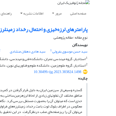
صفحه اصلی
مرور
اطلاعات نشریه
راهنمای 
پارامترهای لرزه‌خیزی و احتمال رخداد زمین‏لرز
نوع مقاله : مقاله پژوهشی‌
نویسندگان
2
1
سید حسن موسوی بفروئی
سید هادی دهقان منشادی
1
استادیار، گروه مهندسی عمران، دانشکده فنی و مهندسی، دانشگاه 
2
استادیار، گروه علوم زمین، دانشکده علوم و فناوری‏های نوین، دان
10.30499/ijg.2023.383824.1498
چکیده
مناطق مختلف آن تفاوت‏های زیادی از لحاظ لرزه­زمین‌ساختی به
حدی است که می­توان آن را به‌صورت مستقل بررسی کرد. نگاهی 
معکوس در اطراف بلوک لوت باعث رخداد زمین‏لرزه‌های فراوان و
می‌توان آن را ریز­صفحه‌ای صلب درنظر­گرفت. در این تحقیق با 