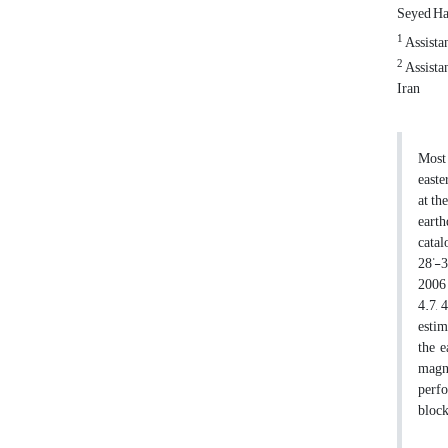
Seyed Ha
1
Assistan
2
Assista
Iran
Most 
easte
at th
earth
catal
°
28
-3
2006 
4.7, 
estim
the e
magni
perfo
block