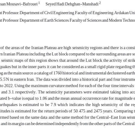
1
2
san Mousavi-Bafrouei
Seyed Hadi Dehghan-Manshadi
t Professor, Department of Civil Engineering, Faculty of Engineering, Ardakan Uni
nt Professor, Department of Earth Sciences, Faculty of Sciences and Modern Techn
of the areas of the Iranian Plateau are high seismicity regions and there is a con
rn Iranian Plateau including the Lut block compared to the surrounding areas are so
e seismic maps of this region shows that around the Lut block, the activity of str
quakes but in the inner parts, it can be considered as a small rigid plate regarding th
og as the main source, a catalog of 1760 historical and instrumental declustered ear
°
5.5
N in eastern Iran. The data was divided into a historical part and four instru
to 2022. Using the maximum curvature method for each of the four time intervals, 
4 and 3.1, respectively. The seismicity parameters were estimated taking into acc
ated b-value is equal to 1.06 and the mean annual occurrence rate for magnitude
arthquakes is estimated to be 7.9, which indicates the high seismicity of the r
tudes is estimated for the return periods of 50, 475, and 2475 years. Comparing the
rmed based on the same data and the same method for the Central-East Iran seism
 and its margin can be determined independently from the other parts of the Centra