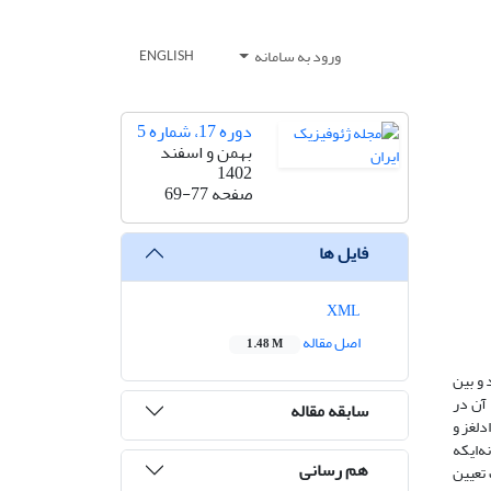
ورود به سامانه
ENGLISH
دوره 17، شماره 5
بهمن و اسفند
1402
صفحه
69-77
فایل ها
XML
اصل مقاله
1.48 M
محسوب می­شود و بین
 آن در
سابقه مقاله
دلغز و
‌ای­که
هم رسانی
 تعیین