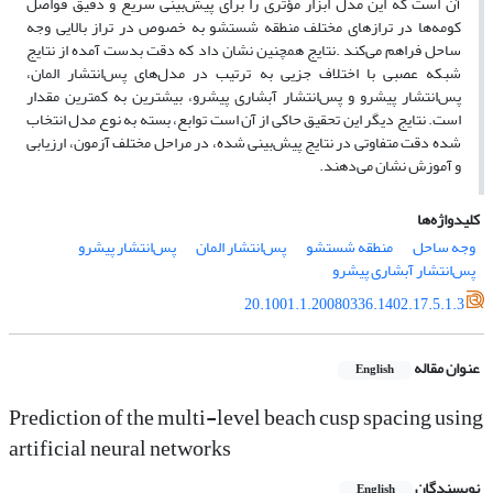
آن است که این مدل‌ ابزار مؤثری را برای پیش‌بینی سریع و دقیق فواصل
کومه‌ها در ترازهای مختلف منطقه شستشو به خصوص در تراز بالایی وجه
ساحل فراهم می‌کند .نتایج همچنین نشان داد که دقت بدست آمده از نتایج
شبکه عصبی با اختلاف جزیی به ترتیب در مدل‌های پس‌انتشار المان،
پس‌انتشار پیشرو و پس‌انتشار آبشاری پیشرو، بیشترین به کمترین مقدار
است. نتایج دیگر این تحقیق حاکی از آن است توابع، بسته به نوع مدل انتخاب
شده دقت متفاوتی در نتایج پیش‌بینی شده، در مراحل مختلف آزمون، ارزیابی
و آموزش نشان می‌دهند.
کلیدواژه‌ها
وجه ساحل
منطقه شستشو
پس‌انتشار المان
پس‌انتشار پیشرو
پس‌انتشار آبشاری پیشرو
20.1001.1.20080336.1402.17.5.1.3
عنوان مقاله
English
Prediction of the multi-level beach cusp spacing using
artificial neural networks
نویسندگان
English