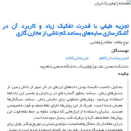
تجزیه طیفی با قدرت تفکیک زیاد و کاربرد آن در
آشکارسازی سایه‌های بسامد‌‌ کم ناشی از مخازن گازی
نوع مقاله : مقاله پژوهشی‌
نویسندگان
امین روشندل کاهو
علی نجاتی کلاته
دانشکده معدن، نفت و ژئوفیزیک، دانشگاه صنعتی شاهرود
چکیده
به‌دلیل خاصیت ناایستا بودن داده‌های لرزه‌ای در اثر عبور از داخل زمین، از
تبدیل‌های زمان – بسامد‌‌ به‌طور گسترده‌ای در پردازش و تفسیر این داده‌ها
استفاده می‌شود. روش‌های متفاوتی برای نمایش زمان – بسامد‌‌ سیگنال‌ها
معرفی شده‌ اسیت. هر‌یک از این روش‌ها دارای نقاط ضعف و قوت مخصوصی
هستند. بنابراین استفاده از ابزارهایی که بتواند علاوه بر حفظ نقاط قوت این
روش‌ها، نقاط ضعف آنها را برطرف کند، بسیار سودمند است.
در این مقاله از یک عملگر واهمامیخت دوبُعدی مبتنی بر توزیع ویگنر – وایل برای
واهمامیخت طیف‌نگاره تبدیل فوریه زمان‌کوتاه استفاده شده است و نمایش