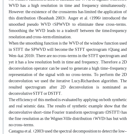
WVD has a high resolution in time and frequency simultaneously.
However, the existence of the cross–terms has limited the application of
this distribution (Boashash, 2003). Auger et al. (1996) introduced the
smoothed pseudo WVD (SPWVD) to eliminate these cross-terms.
Smoothing the WVD leads to a tradeoff between the time–frequency
resolution and cross-term elimination.
When the smoothing function is the WVD of the window function used
in STFT, the SPWVD will become the STFT spectrogram (Qiang and
Wen-kai, 2010). There are no cross-terms in the STFT spectrogram, and
yet it has a low resolution both in time and frequency. Therefore, a 2D
deconvolution operator can be used to generate a high time-frequency
representation of the signal with no cross-terms. To perform the 2D
deconvolution, we used the iterative Lucy–Richardson algorithm. The
resulted spectrogram after 2D deconvolution is nominated as
deconvolutive STFT or DSTFT.
The efficiency of this method is evaluated by applying on both synthetic
and real seismic data. The results of synthetic example show that the
deconvolutive short-time Fourier transform spectrogram (DSTFT) has
the fine resolution as the Wigner–Ville distribution (WVD) has but with
no cross-terms.
Castagna et al. (2003) used the spectral decomposition to detect the low-