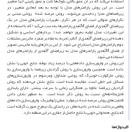
استفاده می‌کند که در آن عمق بالایی بلوک‌ها ثابت و عمق پایینی آنها متغییر
است. در این روش پارامترهای مدل با توجه به بعد ابعادی متغییر، در
زیرفضاهای مجزا رده‌بندی می‌شوند. روش عرضه شده روشی مبتنی بر
تکرارهای متوالی است که در هر تکرار، تغییرات پارامترهای مدل در یک
زیرفضای Pبُعدی از فضای Mبُعدی پارامترها به‌دست می‌آید ( که با استفاده از
این تغییرات، مدل اولیه به‌‌روز خواهد شد). بردارهای اساسی و تشکیل
دهنده این زیرفضای Pبُعدی از آنالیز تجزیه به مقادیر منفرد ماتریس مشتقات
دوم پارامترهای مدل استخراج می شود. از این بردارهای پایه ماتریس تصویر
از فضای Mبُعدی پارامترهای مدل به زیرفضای Pبُعدی از پارامترهای مدل
استفاده می شود.
این روش در وارون‌سازی داده‌هایی با درصد زیاد نوفه، نتایج خوبی را نشان
داده است. همچنین وارون‌‌سازی با روش گرادیان زیرفضا با وارون‌‌سازی به
روش مارکوارت-لونبرگ که روشی متداول ومرسوم در وارون‌‌سازی‌های
مسائل غیر خطی است، مقایسه شده است. نتایج نشان می‌دهند که روش
گرادیان زیرفضا علاوه بر همگرایی زمانی با سرعت بیشتر، دارای پایداری
قابلِ‌‌ملاحظه‌ای نسبت به روش ذکر شده است. به منظور نشان دادن
قابلیت‌های روش عرضه شده درموارد عملی ژئوفیزیک، وارون‌سازی داده‌های
واقعی برداشت شده در ناحیه مغان در راستای یک نیم‌رخ صورت گرفته است
که نتایج، همخوانی خوبی با نتایج حاصل از حفاری در این منطقه دارد.
کلیدواژه‌ها