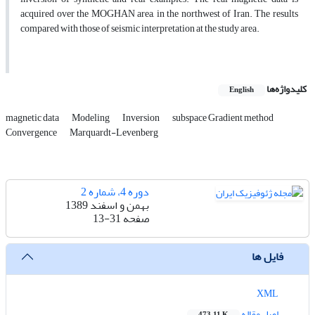
acquired over the MOGHAN area, in the northwest of Iran. The results
compared with those of seismic interpretation at the study area.
کلیدواژه‌ها
English
magnetic data
Modeling
Inversion
subspace Gradient method
Convergence
Marquardt-Levenberg
دوره 4، شماره 2
بهمن و اسفند 1389
صفحه
13-31
فایل ها
XML
اصل مقاله