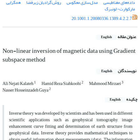
داده‌های مغناطیسی
مدل‌سازی معکوس
روش گرادیان زیرفضا
همگرایی
مارکوارت- لونبرگ
20.1001.1.20080336.1389.4.2.2.7
عنوان مقاله
English
Non-linear inversion of magnetic data using Gradient
subspace method
نویسندگان
English
1
2
3
Ali Nejati Kalateh
Hamid Reza Siahkoohi
Mahmood Mirzaei
2
Nasser Hosseinzadeh Guya
چکیده
English
Inverse theory was developed by scientists and has been used in different
scientific applications, such as geophysical tomography, image
enhancement, curve fitting and determination of earth structure from
geophysical data. Inverse theory provides mathematical techniques to
obtain useful information about measurements (data). The information