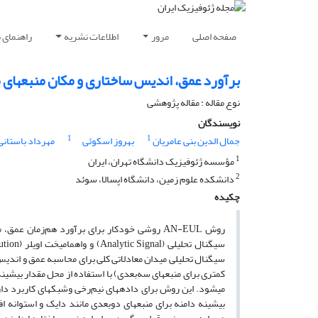
صفحه اصلی
مرور
اطلاعات نشریه
راهنمای 
برآورد عمق، اندیس ساختاری و مکان منبع‏های مغنا
نوع مقاله : مقاله پژوهشی‌
نویسندگان
1
1
جمال الدین بنی عامریان
بهروز اسکوئی
مهرداد باستانی
1
مؤسسه ژئوفیزیک دانشگاه تهران، ایران
2
دانشکده علوم زمین، دانشگاه اپسالا، سوئد
چکیده
روش AN-EUL روشی خودکار برای برآورد هم‌زما
سیگنال تحلیلی میدان معادلاتی کلی برای محاسبه عمق و اندیس 
کمتری برای منبع‏های سه‌بعدی) با استفاده از محل مقدار بیش
می‏شود. این روش برای داده‏های نیم‌رخی وشبکه‏ای کاربرد دا
بیشینه دامنه برای منبع‏های دوبعدی مانند دایک و استوانه