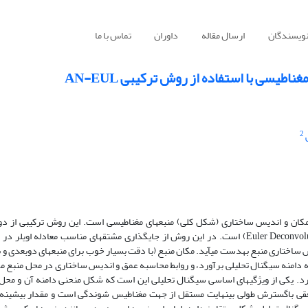
نویسندگان
ارسال مقاله
داوران
تماس با ما
طیسی با استفاده از روش ترکیبی AN-EUL
2
ن عمق، مکان و اندیس ساختاری (شکل کلی) منبع‏های مغناطیسی است. این روش ترکیبی از 
سیگنال تحلیلی (Analytic Signal) و واهمامیخت اویلر (Euler Deconvolution) است. در این روش از جایگذاری مشتق‏های مناسب معادله اوی
ساختاری منبع به‏دست می‏آید. مکان منبع (با دقت بسیار خوب برای منبع‏های دوبعدی و 
ینه دامنه سیگنال تحلیلی برآورد، و روابط محاسبه عمق و اندیس ساختاری در محل منبع 
رد. یکی از ویژگی‏‏های اساسی سیگنال تحلیلی این است که شکل منحنی دامنه آن و محل
 افقی باگسترش طولی بی‏نهایت مستقل از جهت مغناطیس شوندگی است و مقدار بیشینه 