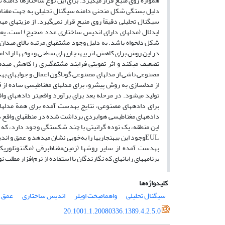
همواره روی منبع قرار می‏گیرد. برای این نوع ساختارها دامنه س
دلیل بستگی شکل منحنی دامنه سیگنال تحلیلی به جهت مغناطی
سیگنال تحلیلی دقیقاً روی منبع قرار نمی‌گیرد. از مزیت‏های
ایدئال (مدل‏های دارای اندیس ساختاری عدد صحیح) است، ی
در این روش برای کاهش اثر بی‏هنجاری‏های سطحی و نوفه‏ها از ادام
مصنوعی ناشی از مدل‏های مصنوعی گوناگون اعمال و جواب‏های به‏دست 
از مدل‏سازی به روش پیشرو، برای مدل‏های مغناطیسی ساده از
برای داده‏های مصنوعی، نتایج به‏دست آمده برای همة مدل‏ه
داده‏های مغناطیسی هوابردی برداشت شده در منطقه‏ای واقع در
EULوجود این بی‏هنجاری‏ها را به‌‌خوبی نشان می‏دهد و عمق 
به‏دست آمده از سایر روش‏ها (زمین‌مغناط‌برقی (مگنتوتلوری
برنامه‏های رایانه‏ای که نگارندگان با استفاده از نرم‌افزار مطلب
کلیدواژه‌ها
سیگنال تحلیلی
واهمامیخت اویلر
اندیس ساختاری
عمق م
20.1001.1.20080336.1389.4.2.5.0