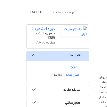
ورود به سامانه
ENGLISH
دوره 4، شماره 2
بهمن و اسفند
1389
صفحه
70-88
فایل ها
XML
اصل مقاله
2.24 M
دو روش
لر در معادله
با دقت
سابقه مقاله
محاسبه
 مقدار
هم رسانی
دامنه