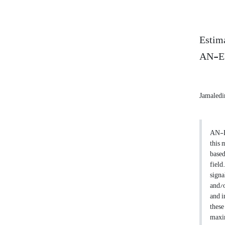
Estima
AN-E
Jamaledi
AN-EU
this 
based
field
signa
and/o
and i
these
maxim