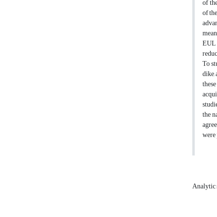
of th
of th
advan
means
EUL m
reduc
To st
dike,
these
acqui
studi
the n
agree
were 
Analytic 