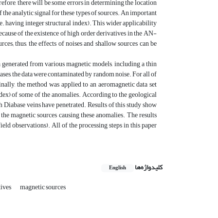
efore, there will be some errors in determining the location
the analytic signal for these types of sources. An important
e. having integer structural index). This wider applicability
ecause of the existence of high order derivatives in the AN-
ces; thus, the effects of noises and shallow sources can be
 generated from various magnetic models, including a thin
 cases, the data were contaminated by random noise. For all of
inally, the method was applied to an aeromagnetic data set
index) of some of the anomalies. According to the geological
ich Diabase veins have penetrated. Results of this study show
 the magnetic sources causing these anomalies. The results
eld observations). All of the processing steps in this paper
کلیدواژه‌ها
English
tives
magnetic sources