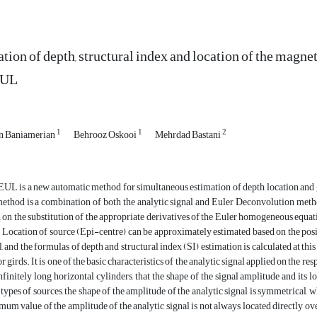
tion of depth, structural index and location of the magn
UL
1
1
2
n Baniamerian
Behrooz Oskooi
Mehrdad Bastani
L is a new automatic method for simultaneous estimation of depth, location and 
method is a combination of both the analytic signal and Euler Deconvolution metho
 on the substitution of the appropriate derivatives of the Euler homogeneous equatio
. Location of source (Epi-centre) can be approximately estimated based on the pos
l, and the formulas of depth and structural index (SI) estimation is calculated at th
r girds. It is one of the basic characteristics of the analytic signal applied on the r
nfinitely long horizontal cylinders, that the shape of the signal amplitude and its 
 types of sources, the shape of the amplitude of the analytic signal is symmetrical, 
um value of the amplitude of the analytic signal is not always located directly over