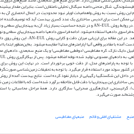
یگنال تحلیلی شکلی متقارن دارد. اما برای منبع ‏های سه‌بعدی، مانند منبع‌‌‏های کروی‌‌ش
س‏شوندگی، شکل منحنی دامنه سیگنال تحلیلی نامتقارن است، بنابراین مقدار بیشینه 
 مهم این روش نسبت به روش واهمامیخت اویلر نبود محدودیت در اعمال انحصاری آن به م
عنی ممکن است برای اندیس ساختاری یک عدد کسری به‏دست آید که توصیف‌‌کننده اجس
شکل دلخواه ‏باشد. به دلیل وجود مشتق‏های مرتبه بالای میدان در روابط روش AN-EUL و در نتیجه حساسیت بسیار زیاد آن به بی‏هنجاری‏های س
ه فراسوی داده‏ها استفاده می‏شود. ادامه‏ فراسوی داده‏ها دامنه بی‏هنجاری‏های سطحی و نوفه
تضعیف می‏کند و اثر تقویتی فرایند مشتق‏گیری را کاهش می‏دهد. در این مقاله برای ارزیابی میزان دقت و کار
آمده با مقادیر واقعی آنها (پارامترهای‏ مدل‏ها) مقایسه می‏‏شود. به‌‌این‌‌منظور ابتدا با ا
 قبیل دایک نازک، کره مغناطیسی (دوقطبی مغناطیسی) و یک منبع سه‌بعدی، داده‏های م
تولید می‏شود. در مرحله بعد برای برآورد واقعی‏تر داد
ا با توجه به پارامترهای مدل، از دقت خوبی برخوردار است. در نهایت این روش برای 
 کشور سوئد مورد استفاده قرار می‏گیرد. با توجه به تحقیقات زمین‌‌شناسی صورت‌گرف
و اندیس ساختاری این بی‏هنجاری‏ها با دقت قابل ملاحظه برآورد شده است که با اطلاعات زمین
ک)، گرانی‏سنجی، اندازه‏گیری صحرایی) سازگاری دارد. همة مراحل محاسباتی با استفا
 نوشته‌اند صورت‌ می‌گیرد.
نبع
مشتق‏های افقی و قائم
منبع‏های مغناطیسی