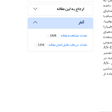
کل، به
دامنه
ارجاع به این مقاله
دل‏های
ام با
طحی و نوفه‏ها،
آمار
‏ها را
ایی روش AN-EUL، این روش روی داده‏های
تعداد مشاهده مقاله
1,028
ستفاده
صنوعی
تعداد دریافت فایل اصل مقاله
1,354
ه‏های واقعی، به داده‏های مصنوعی تولید شده نوفه اضافه می‏شود. پس از به‏کارگیری روش AN-EUL
تفسیر
ته، در
این منطقه، یک توده گرانیتی با چند شکستگی وجود دارد، که در داخل این شکستگی‏ها رگه‏هایی از دیاباز نفوذ کرده است. نتایج به‏دست آمده از روش AN-
 شناسی
ده از