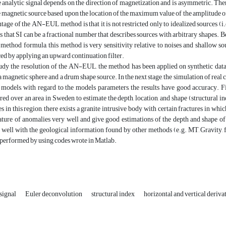
e analytic signal depends on the direction of magnetization and is asymmetric. Ther
e magnetic source based upon the location of the maximum value of the amplitude of 
tage of the AN-EUL method is that it is not restricted only to idealized sources (i.
 that SI can be a fractional number that describes sources with arbitrary shapes. B
ethod formula, this method is very sensitivity relative to noises and shallow sour
ed by applying an upward continuation filter.
udy the resolution of the AN-EUL, the method has been applied on synthetic data
 a magnetic sphere and a drum shape source. In the next stage, the simulation of real
 models, with regard to the models parameters, the results have good accuracy. F
red over an area in Sweden to estimate the depth, location, and shape (structural 
es in this region, there exists a granite intrusive body with certain fractures in wh
ature of anomalies very well and give good estimations of the depth and shape of
 well with the geological information found by other methods (e.g. MT, Gravity, fi
performed by using codes wrote in Matlab.
signal
Euler deconvolution
structural index
horizontal and vertical deriva