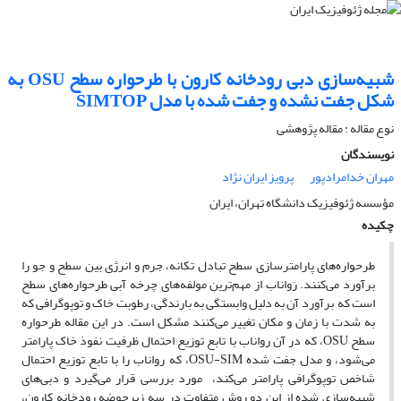
شبیه‌‌سازی دبی رودخانه کارون با طرحواره سطح OSU به
شکل جفت نشده و جفت شده با مدل SIMTOP
نوع مقاله : مقاله پژوهشی‌
نویسندگان
مهران خدامرادپور
پرویز ایران نژاد
مؤسسه ژئوفیزیک دانشگاه تهران، ایران
چکیده
طرحواره‌‌های پارامترسازی سطح تبادل تکانه، جرم و انرژی بین سطح و جو را
برآورد می‌کنند. رَواناب از مهم‌ترین مولفه‌‌های چرخه آبی طرحواره‌‌های سطح
است که برآورد آن به دلیل وابستگی به بارندگی، رطوبت خاک و توپوگرافی که
به شدت با زمان و مکان تغییر می‌‌کنند مشکل است. در این مقاله طرحواره
سطح OSU، که در آن رواناب با تابع توزیع احتمال ظرفیت نفوذ خاک پارامتر
می‌شود، و مدل جفت شده OSU-SIM، که رواناب را با تابع توزیع احتمال
شاخص توپوگرافی پارامتر می‌کند، مورد بررسی قرار می‌گیرد و دبی‌ها‌ی
شبیه‌سازی شده از این دو روش متفاوت در سه زیرحوضه رودخانه کارون،