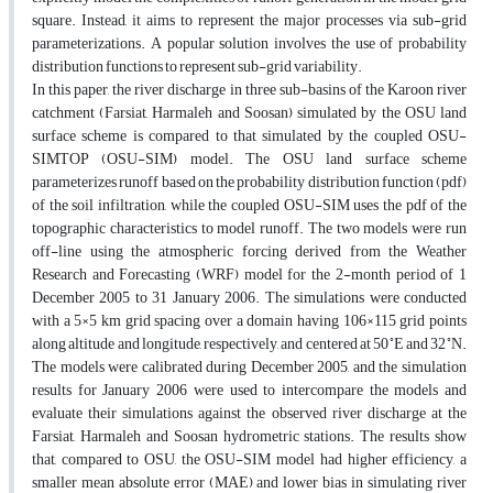
square. Instead, it aims to represent the major processes via sub-grid
parameterizations. A popular solution involves the use of probability
distribution functions to represent sub-grid variability.
In this paper, the river discharge in three sub-basins of the Karoon river
catchment (Farsiat, Harmaleh and Soosan) simulated by the OSU land
surface scheme is compared to that simulated by the coupled OSU-
SIMTOP (OSU-SIM) model. The OSU land surface scheme
parameterizes runoff based on the probability distribution function (pdf)
of the soil infiltration, while the coupled OSU-SIM uses the pdf of the
topographic characteristics to model runoff. The two models were run
off-line using the atmospheric forcing derived from the Weather
Research and Forecasting (WRF) model for the 2-month period of 1
December 2005 to 31 January 2006. The simulations were conducted
with a 5×5 km grid spacing over a domain having 106×115 grid points
◦
◦
along altitude and longitude, respectively, and centered at 50
E and 32
N.
The models were calibrated during December 2005, and the simulation
results for January 2006 were used to intercompare the models and
evaluate their simulations against the observed river discharge at the
Farsiat, Harmaleh and Soosan hydrometric stations. The results show
that, compared to OSU, the OSU-SIM model had higher efficiency, a
smaller mean absolute error (MAE) and lower bias in simulating river