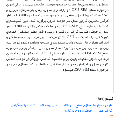
شامل زیرحوضه‌‌ها‌ی فارسیات، حرمله و سوسن، مقایسه می‌شود. برای اجرای
طرحواره سطح OSU-SIM دو پارامتر واسنجی، یعنی پارامترهای میرایی و
آهنگ بیشینه رواناب زیرسطحی، در دوره واسنجی (دسامبر 2005) با در نظر
گرفتن بالاترین کارایی مدل در حوضه کارون برآورد شد. دبی شبیه‌سازی
شده با طرحواره سطح OSU-SIM در دوره اعتبارسنجی (ژانویه 2006) در هر
سه زیرحوضه ضریب کارایی بزرگ‌‌تر و اریبی و قدر مطلق میانگین خطاهای
کوچک‌‌تری را نسبت به OSU نشان می‌دهد. بررسی ضریب همبستگی و
انحراف معیار نرمال شده رواناب شبیه‌سازی شده و مشاهده شده در هر سه
زیرحوضه مورد بررسی در دوره اعتبارسنجی مدل، بیانگر برتری طرحواره
سطح OSU-SIM نسبت به طرحواره سطح OSU است. به‌کار بردن داده‌‌ها‌ی
ارتفاعی با توان تفکیک پایین برای محاسبه شاخص توپوگرافی موجب کاهش
کارایی مدل و افزایش قدر مطلق میانگین خطاها در شبیه‌سازی دبی در
طرحواره سطح OSU-SIM می‌شود.
کلیدواژه‌ها
طرحواره پارامترسازی سطح
رواناب
دبی رودخانه
شاخص توپوگرافی
کارایی مدل
حوضه رودخانه کارون