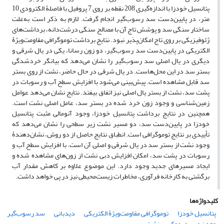
پتانسیل خودزا با اندازه‌گیری 208 نقطه بر روی 7 پروفیل با فاصلۀ الکترودی 10
متر، در پایین‌دست سد رسوب‌گیر انجام گرفت. لازم به ذکر است به‌علت
ساختار سنگی سد و پوشش تاج آن با مصالح سنگی درشت‌دانه، برداشت‌های
ژئوفیزیکی بر روی تاج امکان‌پذیر نبود. نتایج برداشت توموگرافی مقاومت‌ویژۀ
الکتریکی در پایین‌دست سد رسوب‌گیر، دو زون رسانا، یکی در یال شرقی و
دیگری در یال اصلی سد رسوب‌گیر را نشان می‌دهد که بیانگر خردشدگی
بستر سد در این محل‌هاست. در یال شرقی در حال حاضر، نشت از روی بستر
سد قابل مشاهده است. پیش‌بینی می‌شود با افزایش سطح آب و رسوبات در
پشت سد، نشت از بستر یال اصلی نیز اتفاق بیفتد. نتایج نشان می‌دهد عوامل
زمین‌شناسی و وجود زون خرد شده در بستر سد، عامل اصلی نشت است.
همچنین در نتایج برداشت پتانسیل خودزا، وجود آنومالی مثبت پتانسیل
خودزا در پایین‌دست سد، دو مسیر نشت زیر سطحی را نشان می‌دهد که
تأییدی بر نتایج توموگرافی است. انطباق نتایج حاصل از دو روش، نشان‌دهندۀ
وجود نشت از بستر سد در یال شرقی و اصلی آن است. با افزایش سطح آب و
رسوبات در پشت سد، امکان افزایش دبی نشت از زون‌های مشاهده شده و
ایجاد مسیرهای جدید وجود دارد. این موضوع علاوه بر کاهش مقدار آب
برگشتی به کارخانه فرآوری، مخاطرات زیست‌محیطی نیز در پی خواهد داشت.
کلیدواژه‌ها
پتانسیل خودزا
توموگرافی مقاومت‌ویژۀ الکتریکی
دید‌بانی
سد رسوب‌گیر
معدن مس میدوک
نشت