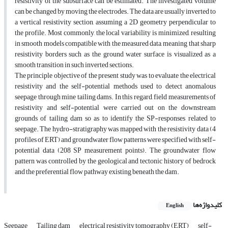
resistivity of the subsurface can be estimated. The investigated volume
can be changed by moving the electrodes. The data are usually inverted to
a vertical resistivity section, assuming a 2D geometry perpendicular to
the profile. Most commonly, the local variability is minimized, resulting
in smooth models compatible with the measured data, meaning that sharp
resistivity borders such as the ground water surface is visualized as a
smooth transition in such inverted sections.
The principle objective of the present study was to evaluate the electrical
resistivity and the self-potential methods used to detect anomalous
seepage through mine tailing dams. In this regard, field measurements of
resistivity and self-potential were carried out on the downstream
grounds of tailing dam so as to identify the SP-responses related to
seepage. The hydro-stratigraphy was mapped with the resistivity data (4
profiles of ERT) and groundwater flow patterns were specified with self-
potential data (208 SP measurement points). The groundwater flow
pattern was controlled by the geological and tectonic history of bedrock
and the preferential flow pathway existing beneath the dam.
کلیدواژه‌ها
English
Seepage
Tailing dam
electrical resistivity tomography (ERT)
self-