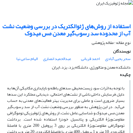
استفاده از روش‌های ژئوالکتریک در بررسی وضعیت نشت
آب از محدوده سد رسوب‌گیر معدن مس میدوک
نوع مقاله : مقاله پژوهشی‌
نویسندگان
سحر یحیی آبادی
احمد قربانی
عبدالحمید انصاری
الهام ساعی نیا
دانشکده معدن و متالورژی، دانشگاه یزد، یزد، ایران
چکیده
با توجه به اثرات سوء زیست‌محیطی سدهای باطله و ناپایداری مکانیکی آن‌ها به
دلیل فرسایش داخلی ناشی از نشت‌های احتمالی، دید‌بانی عملکرد این سدها
بسیار ضروری است و عاملی برای مدیریت بهتر فعالیت‌های معدنی به حساب
می‌آید. در این پژوهش به منظور بررسی وضعیت نشت آب از سد رسوب‌گیر
معدن مس میدوک و شناسایی عامل نشت، از روش‌های ژئوفیزیکی توموگرافی
مقاومت‌ویژۀ الکتریکی و پتانسیل خودزا استفاده شده است. برداشت
توموگرافی مقاومت‌ویژۀ الکتریکی بر روی 3 پروفیل 200 متری با فاصلۀ
الکترودی 10 متر و 1 پروفیل 400 متری با فاصلۀ الکترودی 20 متر و برداشت