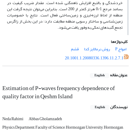
خردشدگی و بالتبع افزایش ناهمگنی شده است. مقدار ضریب کیفیت در
بسامد مرجع 0/1 هرتز کمتر از 200 است. بنابراین می‌توان نتیجه گرفت این
منطقه از لحاظ لرزه‌خیزی و زمین‌ساختی فعال است. نتایج با خصوصیات
زمین‌شناسی و ساختار رسوبی منطقه مطابقت دارد؛ در این بخش از زاگرس
تجمع گنبدهای نمکی به وفور یافت می‌شود.
کلیدواژه‌ها
امواج P
روش نرمالایز کدا
قشم
20.1001.1.20080336.1396.11.2.7.1
عنوان مقاله
English
Estimation of P-waves frequency dependence of
quality factor in Qeshm Island
نویسندگان
English
Neda Rahimi
Abbas Gholamzadeh
Physics Department, Faculty of Science, Hormozgan University, Hormozgan,