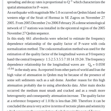
−1
spreading, and decay rates is proportional to Q
which characterizes the
spatial attenuation for P-wave.
An earthquake with magnitude Mw 5.8 occurred on Qeshm Island, on the
western edge of the Strait of Hormuz in SE Zagros, on November 27,
2005. From 2005 December 2 to 2006 February 26, a dense seismological
network of 17 stations was installed in the epicentral region of the 2005
November 27 Qeshm sequence.
In this study, 661 aftershocks were selected to estimate the frequency
dependence relationship of the quality factor of P-wave with coda
normalization method. The coda normalization method was used for the
estimation of the quality factor of the longitudinal waves at 9 frequency
band (the central frequency: 1.5, 2.5, 3.5, 5, 7, 10, 14, 19, 24). The frequency
dependence relationship for the longitudinal waves are Q
= 0.059f
p
-0.94
in the study area. As reported from other parts of world and Iran, the
high value of attenuation in Qeshm may be because of the presence of
some soft sediments such as a salt dome. Another reason for this high
attenuation, probably due to using aftershocks data. After main shocks
occurred, the medium must smash and cracked, and as a result, more
heterogeneity and consequently, attenuation increase. The quality factor
at a reference frequency of 1.0 Hz is less than 200. Therefore, it can be
concluded the area is very active in terms of tectonic plates and seismicity