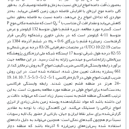
به‌صورت اُفت دامنه امواج لرزه‌ای نسبت به زمان و فاصله توصیف کرد. به طور
کلی دامنه موج لرزه‌ای با افزایش فاصله درون زمین کاهش می‌یابد. به‌جز
مواردی که تداخل امواج رخ می‌دهد، دامنه نسبت به فاصله به‌طور نمایی
-1
کاهش می‌یابد و مقدار افت آن متناسب با
Q
است که مشخصه مکانی موج P
p
است. گستره مورد مطالعه، جزیره قشم با طول متوسط 132 کیلومتر و عرض
متوسط 4/11 کیلومتر است که در بخش خاوری رشته‌کوه زاگرس قرار
گرفته‌است. زمین‏لرزه قشم با بزرگای 0/6 = m
در ششم آذرماه 1384 در
b
ساعت 10:22:19 (UTC) در مختصات جغرافیایی 83/26 درجه عرض شمالی و
82/55 درجه طول شرقی توسط 17 ایستگاه شبکه ملی لرزه‌نگاری پژوهشگاه
بین‌المللی زلزله‌شناسی و مهندسی زلزله به ثبت رسید. در این مطالعه جهت
برآورد رابطه وابستگی فرکانسی ضریب کیفیت امواج P به روش نرمالایز کدا، از
661 پس‏لرزه به‌دقت تعیین محل شده، استفاده شده است. در این روش
ضریب کیفیت امواج طولی در 9 بازه فرکانسی، 5/1- 5/2- 5/3-5 – 7 – 10 – 14 – 19
-24 هرتز در منطقه قشم تعیین شدند. رابطه وابستگی فرکانسی
به‌دست‌آمده برای امواج طولی در منطقه مورد مطالعه به‌صورت است. به این
ترتیب کاهندگی منطقه قشم به نسبت بسیار زیاد است که می‌تواند دلالت بر
این داشته باشد که مواد تشکیل‏دهنده پوسته زمین بخش زیادی از انرژی
امواج تراکمی را مستهلک می‌کنند. این کاهندگی زیاد، با توجه به مقادیر
گزارش‌شده برای سایر نقاط ایران و جهان، بازتابی از حضور یک لایه رسوبات
نسبتاً نرم هم‌چون گنبدهای نمکی است؛ همچنین می‌تواند به دلیل داده‌های
استفاده شده پس‌لرزه‌های زمین‌لرزه 6 آذرماه ‌باشد که منطقه دچار