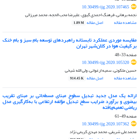
10.30499/ijg.2020.107465
نجمه برهانی، فرهنگ احمدی گیوی، علیرضا محب الحجه، محمد میرزائی
مشاهده مقاله
اصل مقاله
1.89 M
مقایسه موردی عملکرد تابستانه راهبردهای توسعه بام سبز و بام خنک
بر کیفیت هوا در کلان‌شهر تهران
صفحه
33-48
10.30499/ijg.2020.105320
حسین ملکوتی، سمیه ارغوانی، ولی الله شیخی
مشاهده مقاله
اصل مقاله
914.45 K
ارائه یک مدل جدید تبدیل سطوح مبنای مسطحاتی بر مبنای تقریب
بیضوی و برآورد ضرایب سطح تبدیل مؤلفه ارتفاعی با به‌کارگیری مدل
ریاضی تعمیم‌یافته
صفحه
49-61
10.30499/ijg.2020.107362
محمدعلی شریفی، محمد مهدی کریمی نژاد