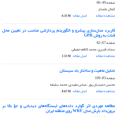
صفحه
49-66
کمال علمدار
مشاهده مقاله
اصل مقاله
6.35 M
کاربرد مدل‌سازی پیشرو و الگوریتم پردازشی مناسب در تعیین محل
قنات به روش GPR
صفحه
67-82
سجاد قنبری، محمد کاظم حفیظی
مشاهده مقاله
اصل مقاله
1.51 M
تحلیل ماهیت و ساختار باد سیستان
صفحه
83-109
محسن حمیدیان پور، عباس مفیدی، محمد سلیقه
مشاهده مقاله
اصل مقاله
8.67 M
مطالعه موردی اثر گوارد داده‌های ایستگاه‌های دیدبانی و جوّ بالا بر
برون‌داد بارش مدل WRF روی منطقه ایران