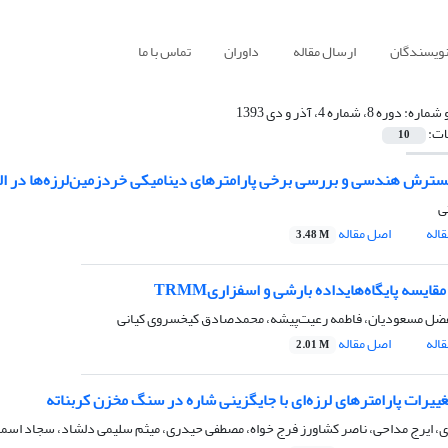
نویسندگان
ارسال مقاله
داوران
تماس با ما
 شماره:
دوره 8، شماره 4، آذر و دی 1393
ات:
10
سترش هندسی و بررسی برخی پارامترهای دینامیکی خردزمین‌لرزه‌‌ها در ال
ی
اله
اصل مقاله
3.48 M
قایسه پایگاه‌هایداده بارشی و اسفزاریTRMM
فضل مسعودیان، فاطمه رعیت‌‌پیشه، محمد‌صادق کیخسروی کیانی
اله
اصل مقاله
2.01 M
غییرات پارامترهای لرزه‌‌ای با جایگزینی شاره‌‌ در سنگ مخزن کربناته
ی، ایرج مداحی، ناصر کشاورز فرج خواه، مصطفی حیدری، میثم سلیمی دلشاد، سجاد اسماع