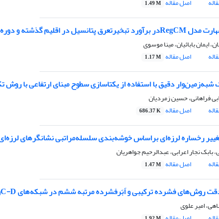
اله
اصل مقاله
1.49 M
ل در اقلیم گذشته و دوره 2021-2035، بررسی موردی: ایستگاه مشهد
ن، ایمان بابائیان، مینا موسوی
اله
اصل مقاله
1.17 M
 شبه‌زمین‌وار دقیق با استفاده از یکتاسازی سطوح مبنای ارتفاعی با روش ت
ابی فراهانی، حسین زمردیان
اله
اصل مقاله
686.37 K
ییر رخساره لرزه‌ای براساس خوشه‌بندی سلسله‌مراتبی نشانگرهای لرزه‌ای:
، بابک نجار اعرابی، عبدالرحیم جواهریان
اله
اصل مقاله
1.47 M
وش‌های فشرده ترکیبی و اَبَرفشرده مرتبه ششم در شبکه‌های C-Dو LE: نمایش امواج گرانی‌- لختی و راسبی خطی
هی، امیر علوی
اله
اصل مقاله
1.92 M