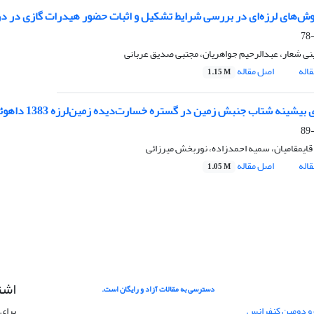
وش‌های لرزه‌ای در بررسی شرایط تشکیل و اثبات حضور هیدرات گازی در در
نی شعار، عبدالرحیم جواهریان، مجتبی صدیق عربانی
اله
اصل مقاله
1.15 M
بیشینه شتاب جنبش زمین در گستره خسارت‌دیده زمین‌لرزه 1383 داهوئیه- زرند
ایمقامیان، سمیه احمدزاده، نوربخش میرزائی
اله
اصل مقاله
1.05 M
اشت
دسترسی به مقالات آزاد و رایگان است.
 و دومین کنفرانس
برای 