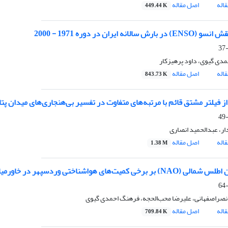
اله
اصل مقاله
449.44 K
ش سالانه ایران در دوره 1971 - 2000
دی گیوی، داود پرهیزکار
اله
اصل مقاله
843.73 K
از فیلتر مشتق قائم با مرتبه‌های متفاوت در تفسیر بی‌هنجاری‌های میدان پت
ار، عبدالحمید انصاری
اله
اصل مقاله
1.38 M
خی کمیت‌های هواشناختی وردسپهر در خاورمیانه و جنوب غرب آسیا
صراصفهانی، علیرضا محب‌الحجه، فرهنگ احمدی گیوی
اله
اصل مقاله
709.84 K