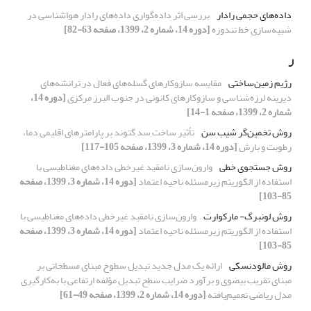
داده‌های حجمی رادار
بررسی اثر داده‌گواری داده‌های رادار هواشناسی در
شبیه‌سازی خط تندوزه
[دوره 14، شماره 2، 1399، صفحه 63-82]
ر
رژیم زمین‌ساختی
مقایسه سازوکارهای گسله‌های فعال در ترانشه‌های
دیرینه لرزه‌شناسی و سازوکارهای کانونی در جنوب البرز مرکزی
[دوره 14،
شماره 2، 1399، صفحه 1-14]
روش تخمین‌گر شیب سن
تأثیر ساخت سد گتوند بر پارامترهای اقلیمی دما،
رطوبت و بارش
[دوره 14، شماره 3، 1399، صفحه 105-117]
روش جستجوی خطی
وارون‌سازی نامقید غیرخطی داده‌های مغناطیسی با
استفاده از الگوریتم زیرمسئله ناحیه اعتماد
[دوره 14، شماره 3، 1399، صفحه
85-103]
روش لونبرگ- مارکوارت
وارون‌سازی نامقید غیرخطی داده‌های مغناطیسی با
استفاده از الگوریتم زیرمسئله ناحیه اعتماد
[دوره 14، شماره 3، 1399، صفحه
85-103]
روش مالودنسکی
ارائه یک مدل جدید تبدیل سطوح مبنای مسطحاتی بر
مبنای تقریب بیضوی و برآورد ضرایب سطح تبدیل مؤلفه ارتفاعی با به‌کارگیری
مدل ریاضی تعمیم‌یافته
[دوره 14، شماره 2، 1399، صفحه 49-61]