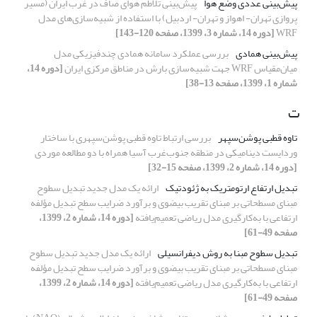
پیش‌بینی عددی وضع هوا
پیش‌بینی تلاطم هوای صاف در غرب ایران (مسیر
پروازی تهران-‌ اهواز و تهران- اردبیل) با استفاده از شبیه‌سازی‌های مدل
WRF
[دوره 14، شماره 3، 1399، صفحه 120-143]
پیش‌بینی همادی
بررسی عملکرد سامانه همادی چند‌فیزیکی مدل
میان‌مقیاس WRF جهت شبیه‌سازی بارش در مناطق مرکزی ایران
[دوره 14،
شماره 1، 1399، صفحه 13-38]
ت
تاوه قطبی پوشن‌سپهر
بررسی ارتباط تاوه قطبی پوشن‌سپهری با ساختار
وردایست دینامیکی در منطقه جنوب‌غرب آسیا همراه با دو مطالعه موردی
[دوره 14، شماره 2، 1399، صفحه 15-32]
تبدیل ارتفاع ارتومتریک به ژئودتیک
ارائه یک مدل جدید تبدیل سطوح
مبنای مسطحاتی بر مبنای تقریب بیضوی و برآورد ضرایب سطح تبدیل مؤلفه
ارتفاعی با به‌کارگیری مدل ریاضی تعمیم‌یافته
[دوره 14، شماره 2، 1399،
صفحه 49-61]
تبدیل سطوح مبنا به روش دیفرانسیلی
ارائه یک مدل جدید تبدیل سطوح
مبنای مسطحاتی بر مبنای تقریب بیضوی و برآورد ضرایب سطح تبدیل مؤلفه
ارتفاعی با به‌کارگیری مدل ریاضی تعمیم‌یافته
[دوره 14، شماره 2، 1399،
صفحه 49-61]