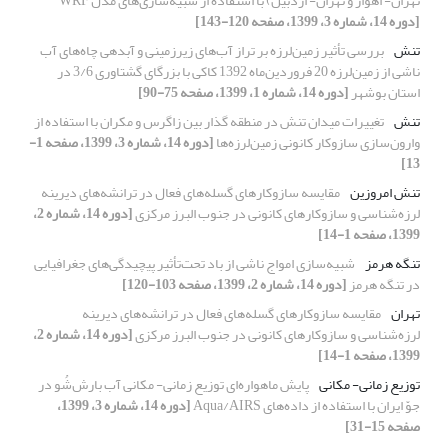
تهران-‌ اهواز و تهران- اردبیل) با استفاده از شبیه‌سازی‌های مدل WRF
[دوره 14، شماره 3، 1399، صفحه 120-143]
تنش
بررسی تأثیر زمین‌لرزه بر تراز آب‌های زیرزمینی و آبدهی چاه‌های آب
ناشی از زمین‌لرزه 20 فروردین‌ماه 1392 کاکی با بزرگای گشتاوری 3/6 در
استان بوشهر
[دوره 14، شماره 1، 1399، صفحه 75-90]
تنش
تغییرات میدان تنش در منطقه گذار بین زاگرس و مکران با استفاده از
وارون‌سازی سازوکار کانونی زمین‌لرزه‌ها
[دوره 14، شماره 3، 1399، صفحه 1-
13]
تنش امروزین
مقایسه سازوکارهای گسله‌های فعال در ترانشه‌های دیرینه
لرزه‌شناسی و سازوکارهای کانونی در جنوب البرز مرکزی
[دوره 14، شماره 2،
1399، صفحه 1-14]
تنگه هرمز
شبیه‌سازی امواج ناشی از باد تحت‌تأثیر پیچیدگی‌های جغرافیایی
در تنگه هرمز
[دوره 14، شماره 2، 1399، صفحه 103-120]
تهران
مقایسه سازوکارهای گسله‌های فعال در ترانشه‌های دیرینه
لرزه‌شناسی و سازوکارهای کانونی در جنوب البرز مرکزی
[دوره 14، شماره 2،
1399، صفحه 1-14]
توزیع زمانی- مکانی
پایش ماهواره‌ای توزیع زمانی- مکانی آب بارش‌شُو در
جوّ ایران با استفاده از داده‌های Aqua/AIRS
[دوره 14، شماره 3، 1399،
صفحه 15-31]