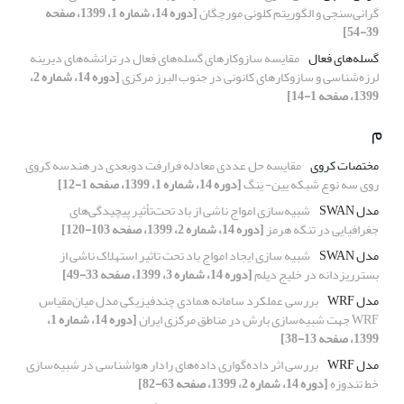
گرانی‌سنجی و الگوریتم کلونی مورچگان
[دوره 14، شماره 1، 1399، صفحه
39-54]
گسله‌های فعال
مقایسه سازوکارهای گسله‌های فعال در ترانشه‌های دیرینه
لرزه‌شناسی و سازوکارهای کانونی در جنوب البرز مرکزی
[دوره 14، شماره 2،
1399، صفحه 1-14]
م
مختصات کروی
مقایسه حل عددی معادله فرارفت دوبعدی در هندسه کروی
روی سه نوع شبکه یین- یَنگ
[دوره 14، شماره 1، 1399، صفحه 1-12]
مدل SWAN
شبیه‌سازی امواج ناشی از باد تحت‌تأثیر پیچیدگی‌های
جغرافیایی در تنگه هرمز
[دوره 14، شماره 2، 1399، صفحه 103-120]
مدل SWAN
شبیه سازی ایجاد امواج باد تحت تاثیر استهلاک ناشی از
بسترریزدانه در خلیج دیلم
[دوره 14، شماره 3، 1399، صفحه 33-49]
مدل WRF
بررسی عملکرد سامانه همادی چند‌فیزیکی مدل میان‌مقیاس
WRF جهت شبیه‌سازی بارش در مناطق مرکزی ایران
[دوره 14، شماره 1،
1399، صفحه 13-38]
مدل WRF
بررسی اثر داده‌گواری داده‌های رادار هواشناسی در شبیه‌سازی
خط تندوزه
[دوره 14، شماره 2، 1399، صفحه 63-82]