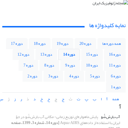
نمایه کلیدواژه ها
همه دوره ها
دوره 20
دوره 19
دوره 18
دوره 17
دوره 16
دوره 15
دوره 14
دوره 13
دوره 12
دوره 11
دوره 10
دوره 9
دوره 8
دوره 7
دوره 6
دوره 5
دوره 4
دوره 3
دوره 2
دوره 1
همه
آ
ا
ب
پ
ت
ث
ج
چ
ح
خ
د
ذ
ر
ز
ژ
س
آ
آب بارش‌شُو
پایش ماهواره‌ای توزیع زمانی- مکانی آب بارش‌شُو در جوّ
ایران با استفاده از داده‌های Aqua/AIRS
[دوره 14، شماره 3، 1399، صفحه