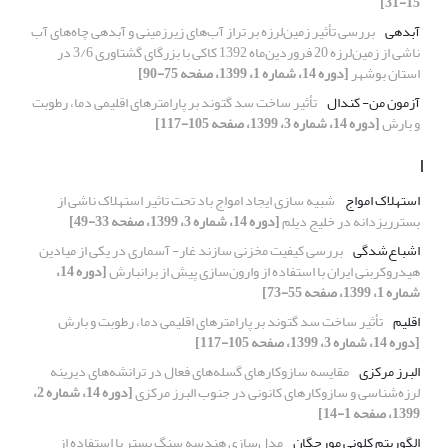
15-31]
آبدهی
بررسی تأثیر زمین‌لرزه بر تراز آب‌های زیرزمینی و آبدهی چاه‌های آب
ناشی از زمین‌لرزه 20 فروردین‌ماه 1392 کاکی با بزرگای گشتاوری 3/6 در
استان بوشهر
[دوره 14، شماره 1، 1399، صفحه 75-90]
آزمون من- کندال
تأثیر ساخت سد گتوند بر پارامترهای اقلیمی دما، رطوبت
و بارش
[دوره 14، شماره 3، 1399، صفحه 105-117]
ا
استهلاک امواج
شبیه سازی ایجاد امواج باد تحت تاثیر استهلاک ناشی از
بسترریزدانه در خلیج دیلم
[دوره 14، شماره 3، 1399، صفحه 33-49]
اشباع‌شدگی
بررسی کیفیت مخزنی سازند غار- آسماری در یکی از میادین
هیدروکربنی ایران با استفاده از وارون‌سازی پیش از برانبارش
[دوره 14،
شماره 1، 1399، صفحه 55-73]
اقلیم
تأثیر ساخت سد گتوند بر پارامترهای اقلیمی دما، رطوبت و بارش
[دوره 14، شماره 3، 1399، صفحه 105-117]
البرز مرکزی
مقایسه سازوکارهای گسله‌های فعال در ترانشه‌های دیرینه
لرزه‌شناسی و سازوکارهای کانونی در جنوب البرز مرکزی
[دوره 14، شماره 2،
1399، صفحه 1-14]
الگوریتم کلونی مورچگان
مدل‌سازی هندسه سنگ بستر با استفاده از