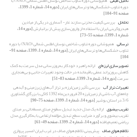
تحلیل طیفی
همپوشانی دوره تناوب شاخص نوسان اطلس شمالی (NAO) با
دوره تناوب خشکسالی‌ها و ترسالی‌های ایران
[دوره 14، شماره 1، 1399،
صفحه 91-104]
تخلخل
بررسی کیفیت مخزنی سازند غار- آسماری در یکی از میادین
هیدروکربنی ایران با استفاده از وارون‌سازی پیش از برانبارش
[دوره 14،
شماره 1، 1399، صفحه 55-73]
ترسالی
همپوشانی دوره تناوب شاخص نوسان اطلس شمالی (NAO) با دوره
تناوب خشکسالی‌ها و ترسالی‌های ایران
[دوره 14، شماره 1، 1399، صفحه 91-
104]
تصویرسازی لرزه‌ای
ارائه راهبرد خودکار به‌روز‌رسانی مدل سرعت به کمک
کاهش برون‌راند عمقی باقیمانده در حالت وجود تغییرات جانبی و بی‌هنجاری
سرعت
[دوره 14، شماره 3، 1399، صفحه 83-51]
تغییرات تراز آب
بررسی تأثیر زمین‌لرزه بر تراز آب‌های زیرزمینی و آبدهی
چاه‌های آب ناشی از زمین‌لرزه 20 فروردین‌ماه 1392 کاکی با بزرگای گشتاوری
3/6 در استان بوشهر
[دوره 14، شماره 1، 1399، صفحه 75-90]
تقریب بیضوی
ارائه یک مدل جدید تبدیل سطوح مبنای مسطحاتی بر مبنای
تقریب بیضوی و برآورد ضرایب سطح تبدیل مؤلفه ارتفاعی با به‌کارگیری مدل
ریاضی تعمیم‌یافته
[دوره 14، شماره 2، 1399، صفحه 49-61]
تلاطم هوای صاف
پیش‌بینی تلاطم هوای صاف در غرب ایران (مسیر پروازی