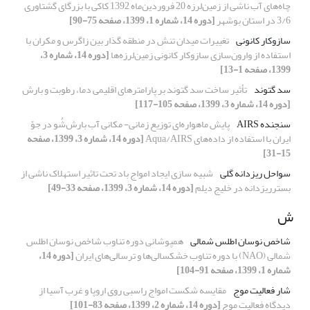
چاه‌های آب ناشی از زمین‌لرزه 20 فروردین‌ماه 1392 کاکی با بزرگای گشتاوری
3/6 در استان بوشهر
[دوره 14، شماره 1، 1399، صفحه 75-90]
سازوکار کانونی
تغییرات میدان تنش در منطقه گذار بین زاگرس و مکران با
استفاده از وارون‌سازی سازوکار کانونی زمین‌لرزه‌ها
[دوره 14، شماره 3،
1399، صفحه 1-13]
سد گتوند
تأثیر ساخت سد گتوند بر پارامترهای اقلیمی دما، رطوبت و بارش
[دوره 14، شماره 3، 1399، صفحه 105-117]
سنجنده AIRS
پایش ماهواره‌ای توزیع زمانی- مکانی آب بارش‌شُو در جوّ
ایران با استفاده از داده‌های Aqua/AIRS
[دوره 14، شماره 3، 1399، صفحه
15-31]
سواحل ریزدانه گلی
شبیه سازی ایجاد امواج باد تحت تاثیر استهلاک ناشی از
بسترریزدانه در خلیج دیلم
[دوره 14، شماره 3، 1399، صفحه 33-49]
ش
شاخص نوسان اطلس شمالی
همپوشانی دوره تناوب شاخص نوسان اطلس
شمالی (NAO) با دوره تناوب خشکسالی‌ها و ترسالی‌های ایران
[دوره 14،
شماره 1، 1399، صفحه 91-104]
شار فعالیت موج
مقایسه شکست امواج راسبی روی اروپا و غرب آسیا از
دیدگاه فعالیت موج
[دوره 14، شماره 2، 1399، صفحه 83-101]