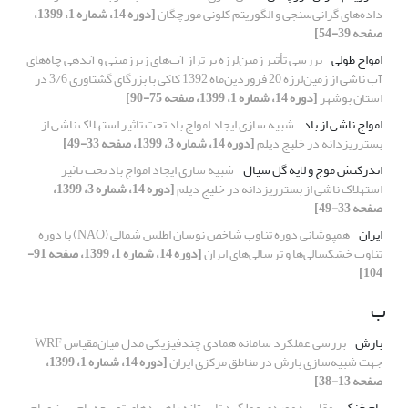
داده‌های گرانی‌سنجی و الگوریتم کلونی مورچگان
[دوره 14، شماره 1، 1399،
صفحه 39-54]
امواج طولی
بررسی تأثیر زمین‌لرزه بر تراز آب‌های زیرزمینی و آبدهی چاه‌های
آب ناشی از زمین‌لرزه 20 فروردین‌ماه 1392 کاکی با بزرگای گشتاوری 3/6 در
استان بوشهر
[دوره 14، شماره 1، 1399، صفحه 75-90]
امواج ناشی از باد
شبیه سازی ایجاد امواج باد تحت تاثیر استهلاک ناشی از
بسترریزدانه در خلیج دیلم
[دوره 14، شماره 3، 1399، صفحه 33-49]
اندرکنش موج و لایه گل سیال
شبیه سازی ایجاد امواج باد تحت تاثیر
استهلاک ناشی از بسترریزدانه در خلیج دیلم
[دوره 14، شماره 3، 1399،
صفحه 33-49]
ایران
همپوشانی دوره تناوب شاخص نوسان اطلس شمالی (NAO) با دوره
تناوب خشکسالی‌ها و ترسالی‌های ایران
[دوره 14، شماره 1، 1399، صفحه 91-
104]
ب
بارش
بررسی عملکرد سامانه همادی چند‌فیزیکی مدل میان‌مقیاس WRF
جهت شبیه‌سازی بارش در مناطق مرکزی ایران
[دوره 14، شماره 1، 1399،
صفحه 13-38]
بام خنک
مقایسه موردی عملکرد تابستانه راهبردهای توسعه بام سبز و بام