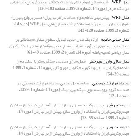
مدل WRF
شبیه‌سازی امواج ناشی از باد تحت‌تأثیر پیچیدگی‌های جغرافیایی
در تنگه هرمز
[دوره 14، شماره 2، 1399، صفحه 103-120]
مدل WRF
پیش‌بینی تلاطم هوای صاف در غرب ایران (مسیر پروازی تهران-‌
اهواز و تهران- اردبیل) با استفاده از شبیه‌سازی‌های مدل WRF
[دوره 14،
شماره 3، 1399، صفحه 120-143]
مدل جهانی جاذبه
ارائه یک مدل جدید تبدیل سطوح مبنای مسطحاتی بر
مبنای تقریب بیضوی و برآورد ضرایب سطح تبدیل مؤلفه ارتفاعی با به‌کارگیری
مدل ریاضی تعمیم‌یافته
[دوره 14، شماره 2، 1399، صفحه 49-61]
مدل‌سازی وارون غیر‌خطی
مدل‌سازی هندسه سنگ بستر با استفاده از
داده‌های گرانی‌سنجی و الگوریتم کلونی مورچگان
[دوره 14، شماره 1، 1399،
صفحه 39-54]
معادله فرارفت دوبعدی
مقایسه حل عددی معادله فرارفت دوبعدی در
هندسه کروی روی سه نوع شبکه یین- یَنگ
[دوره 14، شماره 1، 1399،
صفحه 1-12]
مقاومت برشی
بررسی کیفیت مخزنی سازند غار- آسماری در یکی از میادین
هیدروکربنی ایران با استفاده از وارون‌سازی پیش از برانبارش
[دوره 14،
شماره 1، 1399، صفحه 55-73]
مقاومت صوتی
بررسی کیفیت مخزنی سازند غار- آسماری در یکی از میادین
هیدروکربنی ایران با استفاده از وارون‌سازی پیش از برانبارش
[دوره 14،