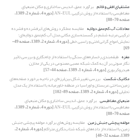
مشتق‏های افقی و قائم
برآورد عمق، اندیس ساختاری و مکان منبع‏های
مغناطیسی با استفاده از روش ترکیبی AN-EUL
[دوره 4، شماره 2، 1389،
صفحه 70-88]
معادلات آب کم‌‌عمق دولایه
مقایسه عملکرد روش‌های اَبَرفشرده و فشرده
ترکیبی مرتبه ششم در گسسته‌سازی مکانی مدل آب کم‌عمق دولایه‌ای:
نمایش امواج گرانی لختی و راسبی خطی
[دوره 4، شماره 2، 1389، صفحه 49-
69]
مغزه
طبقه‌بندی رخساره‌‌های سنگی با استفاده از چاه‌نگاری و بررسی تاثیر
نگار صوتی بر آن به کمک شبکه عصبی مصنوعی در یکی از مخازن
هیدروکربوری
[دوره 4، شماره 1، 1389، صفحه 44-57]
مکانیک شکست
بررسی تغییرشکل بین‌لرزه‌ای در ناحیه برخورد صفحه‌های
زمین‌ساختی عربستان و اوراسیا در منطقه خاورمیانه با استفاده از یک مدل
تحلیلی
[دوره 4، شماره 2، 1389، صفحه 89-102]
منبع‏های مغناطیسی
برآورد عمق، اندیس ساختاری و مکان منبع‏های
مغناطیسی با استفاده از روش ترکیبی AN-EUL
[دوره 4، شماره 2، 1389،
صفحه 70-88]
مولفه پیچشی جنبش زمین
مقایسه روش‌های برآورد مولفه پیچشی جنبش
زمین با استفاده از داده‌های شبکه شتاب‌نگاری متراکم
[دوره 4، شماره 2،
1389، صفحه 32-48]