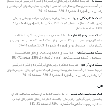
شبکه Z
مقایسه عملکرد روش‌های اَبَرفشرده و فشرده ترکیبی مرتبه ششم
در گسسته‌سازی مکانی مدل آب کم‌عمق دولایه‌ای: نمایش امواج گرانی لختی و
راسبی خطی
[دوره 4، شماره 2، 1389، صفحه 49-69]
شبکه شتاب‌نگاری چیبا
مقایسه روش‌های برآورد مولفه پیچشی جنبش
زمین با استفاده از داده‌های شبکه شتاب‌نگاری متراکم
[دوره 4، شماره 2،
1389، صفحه 32-48]
شبکه عصبی پس‌انتشار خطا
طبقه‌بندی رخساره‌‌های سنگی با استفاده از
چاه‌نگاری و بررسی تاثیر نگار صوتی بر آن به کمک شبکه عصبی مصنوعی در
یکی از مخازن هیدروکربوری
[دوره 4، شماره 1، 1389، صفحه 44-57]
شبکه عصبی پیشخور
مدل‌سازی دوبعدی بی‌هنجاری‌های مغناطیسی با
استفاده از شبکه عصبی پیشخور
[دوره 4، شماره 1، 1389، صفحه 72-83]
شبکه‌های آراکاوا
مقایسه عملکرد روش‌های اَبَرفشرده و فشرده ترکیبی
مرتبه ششم در گسسته‌سازی مکانی مدل آب کم‌عمق دولایه‌ای: نمایش امواج
گرانی لختی و راسبی خطی
[دوره 4، شماره 2، 1389، صفحه 49-69]
ض
ضخامت پوسته مغناطیسی
ارائه روشی جدید برای شناسایی مناطق دارای
پتانسیل زمین‌گرمایی (ژئوترمال) با استفاده از مدل‌های ماهواره‌ای میدان
مغناطیسی پوسته
[دوره 4، شماره 1، 1389، صفحه 33-43]