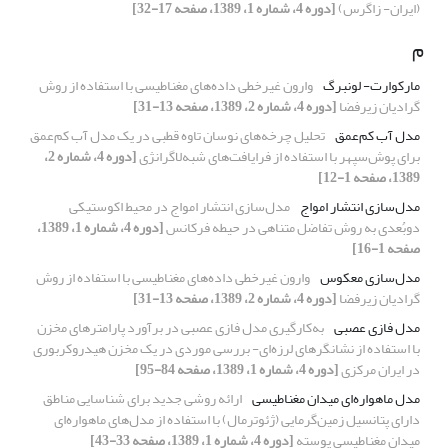
(ایران- زاگرس)
[دوره 4، شماره 1، 1389، صفحه 17-32]
م
مارکوارت- لونبرگ
وارون غیرخطی داده‌های مغناطیسی با استفاده از روش
گرادیان زیرفضا
[دوره 4، شماره 2، 1389، صفحه 13-31]
مدل آب کم‌عمق
تحلیل چرخه‌های نوسان تاوه قطبی در یک مدل آب کم‌عمق
برای پوش‌سپهر با استفاده از فرایافت‌های شبه‌لاگرانژی
[دوره 4، شماره 2،
1389، صفحه 1-12]
مدل‌سازی انتشار امواج
مدل‌سازی انتشار امواج در محیط اکوستیکی
دوبُعدی به روش تفاضل متناهی در حیطه فرکانس
[دوره 4، شماره 1، 1389،
صفحه 1-16]
مدل‌سازی معکوس
وارون غیرخطی داده‌های مغناطیسی با استفاده از روش
گرادیان زیرفضا
[دوره 4، شماره 2، 1389، صفحه 13-31]
مدل فازی عصبی
به‌کارگیری مدل فازی عصبی در برآورد پارامترهای مخزن
با استفاده از نشانگرهای لرزه‌ای- بررسی موردی در یک مخزن هیدروکربوری
در ایران مرکزی
[دوره 4، شماره 1، 1389، صفحه 84-95]
مدل ماهواره‌ای میدان مغناطیسی
ارائه روشی جدید برای شناسایی مناطق
دارای پتانسیل زمین‌گرمایی (ژئوترمال) با استفاده از مدل‌های ماهواره‌ای
میدان مغناطیسی پوسته
[دوره 4، شماره 1، 1389، صفحه 33-43]