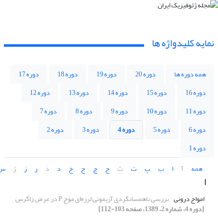
نمایه کلیدواژه ها
همه دوره ها
دوره 20
دوره 19
دوره 18
دوره 17
دوره 16
دوره 15
دوره 14
دوره 13
دوره 12
دوره 11
دوره 10
دوره 9
دوره 8
دوره 7
دوره 6
دوره 5
دوره 4
دوره 3
دوره 2
دوره 1
همه
آ
ا
ب
پ
ت
ث
ج
چ
ح
خ
د
ذ
ر
ز
ژ
س
ا
امواج درونی
بررسی ناهمسانگردی آزیموتی لرزه‌ای موج P در عرض زاگرس
[دوره 4، شماره 2، 1389، صفحه 103-112]