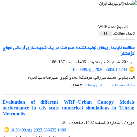
کلیدواژه‌ها =
WRF
تعداد مقالات:
11
مطالعه ناپایداری‌های تولید‌کننده همرفت در یک شبیه‌سازی آرمانی امواج
کژ‌فشار
دوره 20، شماره 2، خرداد و تیر 1405، صفحه
167-186
10.30499/ijg.2026.568501.1744
الهه بهلولی، محمد میرزائی، فرهنگ احمدی گیوی، علیرضا محب الحجه
مشاهده مقاله
اصل مقاله
1.64 M
Evaluation of different WRF-Urban Canopy Models
performance in city-scale numerical simulations in Tehran
Metropolis
دوره 17، شماره 6، اسفند 1402، صفحه
25-36
10.30499/ijg.2023.383632.1489