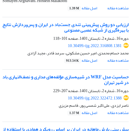
Somayeh Arghavani، Hossein Malakooti
مشاهده مقاله
اصل مقاله
1.39 M
ارزیابی دو روش پیش‌بینی تندی جست‌باد در ایران و پس‌پردازش نتایج
با بهره‌گیری از شبکه عصبی مصنوعی
دوره 16، شماره 2، تابستان 1401، صفحه
101-118
10.30499/ijg.2022.316808.1381
محمد حسام محمدی، امیر حسین مشکوتی، سرمد قادر، مجید آزادی
مشاهده مقاله
اصل مقاله
913.54 K
حساسیت مدل WRF در شبیه‌سازی مؤلفه‌های مداری و نصف‌النهاری باد
در شهر تهران
دوره 16، شماره 2، تابستان 1401، صفحه
207-229
10.30499/ijg.2022.322472.1388
ناصر ایزدی، علی اکبر شمسی پور، قاسم عزیزی
مشاهده مقاله
اصل مقاله
1.37 M
پیش‎ بینی بارش ماهانه در ایران بر اساس رویکرد همادی با استفاده از