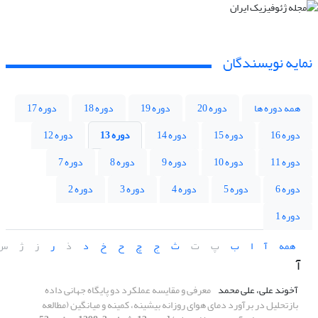
نمایه نویسندگان
همه دوره ها
دوره 20
دوره 19
دوره 18
دوره 17
دوره 16
دوره 15
دوره 14
دوره 13
دوره 12
دوره 11
دوره 10
دوره 9
دوره 8
دوره 7
دوره 6
دوره 5
دوره 4
دوره 3
دوره 2
دوره 1
همه
آ
ا
ب
پ
ت
ث
ج
چ
ح
خ
د
ذ
ر
ز
ژ
س
آ
آخوند علی، علی محمد
معرفی و مقایسه عملکرد دو پایگاه جهانی داده
بازتحلیل در برآورد دمای هوای روزانه بیشینه، کمینه و میانگین (مطالعه