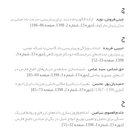
چ
چینی فروش، نوید
ارائه الگوریتم جدید برای پیش‌بینی سرعت باد مبتنی بر
مدل پنهان مارکوف
[دوره 13، شماره 2، 1398، صفحه 86-106]
ح
حبیبی، فریده
انتخاب ویژگی و پیش‌بینی باد گاستی با شبکه عصبی
پرسپترون چند‌لایه‌ای در ایستگاه خودکار فرودگاهی
[دوره 13، شماره 3،
1398، صفحه 33-52]
حق شناس، سید عباس
شبیه‌سازی سه‌بعدی جریان‌های خلیج فارس در
آب‌های عمیق و ساحلی
[دوره 13، شماره 3، 1398، صفحه 69-85]
حمیدیان پور، محسن
تغییرات زمانی و مکانی تابش زمین‌تاب ایران(دوره
آماری 1396- 1367)
[دوره 13، شماره 2، 1398، صفحه 73-85]
خ
خادم العموم، بنیامین
ادغام وارون‌سازی داده‌های لرزه‌ای و روابط فیزیک
سنگی برای تحلیل و تعیین توزیع انواع شیل در یکی از میادین خلیج‌ فارس
[دوره 13، شماره 1، 1398، صفحه 32-55]