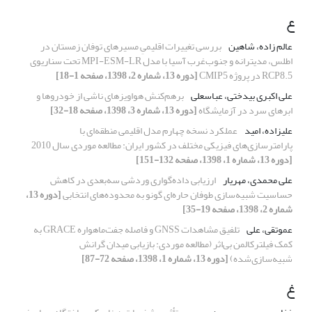
ع
عالم زاده، شاهین
بررسی تغییرات اقلیمیِ مسیرهای توفان زمستان در
اطلس، مدیترانه و جنوب‌غرب آسیا با مدل MPI-ESM-LR تحت سناریوی
RCP8.5 در پروژه CMIP5
[دوره 13، شماره 2، 1398، صفحه 1-18]
علی اکبری بیدختی، عباسعلی
برهم‌کنش هواویزهای ناشی از خودروها و
ابرهای سرد در آزمایشگاه
[دوره 13، شماره 3، 1398، صفحه 18-32]
علیزاده، امید
عملکرد نسخه چهارم مدل اقلیمی منطقه‌ای با
پارامترسازی‌های فیزیکی مختلف در کشور ایران: مطالعه موردی سال 2010
[دوره 13، شماره 1، 1398، صفحه 132-151]
علی محمدی، مهریار
ارزیابی داده‌گواری وردشی سه‌بعدی در کاهش
حساسیت شبیه‌سازی طوفان حاره‌ای گونو به محدوده‌های انتخابی
[دوره 13،
شماره 2، 1398، صفحه 19-35]
عموتقی، علی
تلفیق مشاهدات GNSS و فاصله جفت‌ماهواره GRACE به
کمک فیلترکالمن بی‌اثر (مطالعه موردی: بازیابی میدان گرانش
شبیه‌سازی‌شده)
[دوره 13، شماره 1، 1398، صفحه 72-87]
غ