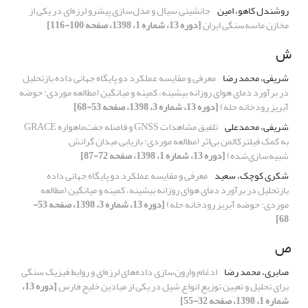
روشندل کاهو، امین
جانشینی سیال و مدل‌سازی پیشرو لرزه‌ای در یکی از
مخازن ماسه‌سنگی ایران
[دوره 13، شماره 1، 1398، صفحه 100-116]
ش
شریفی، محمد رضا
معرفی و مقایسه عملکرد دو پایگاه جهانی داده بازتحلیل
در برآورد دمای هوای روزانه بیشینه، کمینه و میانگین (مطالعه موردی: حوضه
آبریز رودخانه حله)
[دوره 13، شماره 3، 1398، صفحه 53-68]
شریفی، محمدعلی
تلفیق مشاهدات GNSS و فاصله جفت‌ماهواره GRACE
به کمک فیلترکالمن بی‌اثر (مطالعه موردی: بازیابی میدان گرانش
شبیه‌سازی‌شده)
[دوره 13، شماره 1، 1398، صفحه 72-87]
شکری کوچک، سعید
معرفی و مقایسه عملکرد دو پایگاه جهانی داده
بازتحلیل در برآورد دمای هوای روزانه بیشینه، کمینه و میانگین (مطالعه
موردی: حوضه آبریز رودخانه حله)
[دوره 13، شماره 3، 1398، صفحه 53-
68]
ص
صابری، محمد رضا
ادغام وارون‌سازی داده‌های لرزه‌ای و روابط فیزیک سنگی
برای تحلیل و تعیین توزیع انواع شیل در یکی از میادین خلیج‌ فارس
[دوره 13،
شماره 1، 1398، صفحه 32-55]