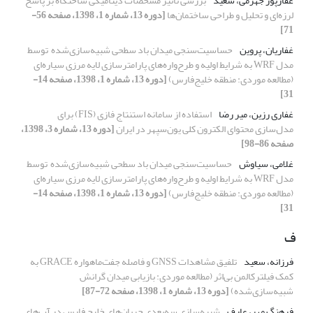
غفارپور جهرمی، سعید
بررسی تأثیر مشخصات دینامیکی ساختگاه بر پاسخ
لرزه‌ای و تحلیل و طراحی ساختمان‌ها
[دوره 13، شماره 1، 1398، صفحه 56-
71]
غفاریان، پروین
حساسیت‌سنجی میدان باد سطحی شبیه‌سازی‌شده ‌ توسط
مدل WRF به شرایط اولیه و طرح‌واره‌های پارامترسازی لایه مرزی سیاره‌ای
(مطالعه موردی: منطقه خلیج‌فارس)
[دوره 13، شماره 1، 1398، صفحه 14-
31]
غفاری رزین، میر رضا
استفاده از سامانه استنتاج فازی (FIS) برای
مدل‌سازی محتوای الکترون کلی یون‌سپهر در ایران
[دوره 13، شماره 3، 1398،
صفحه 86-98]
غلامی، سیاوش
حساسیت‌سنجی میدان باد سطحی شبیه‌سازی‌شده ‌ توسط
مدل WRF به شرایط اولیه و طرح‌واره‌های پارامترسازی لایه مرزی سیاره‌ای
(مطالعه موردی: منطقه خلیج‌فارس)
[دوره 13، شماره 1، 1398، صفحه 14-
31]
ف
فرزانه، سعید
تلفیق مشاهدات GNSS و فاصله جفت‌ماهواره GRACE به
کمک فیلترکالمن بی‌اثر (مطالعه موردی: بازیابی میدان گرانش
شبیه‌سازی‌شده)
[دوره 13، شماره 1، 1398، صفحه 72-87]
فرهنگ مهر، عارف
شبیه‌سازی سه‌بعدی جریان‌های خلیج فارس در آب‌های