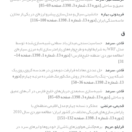
عمیق و ساحلی
[دوره 13، شماره 3، 1398، صفحه 69-85]
فریدونی، بهاره
جانشینی سیال و مدل‌سازی پیشرو لرزه‌ای در یکی از مخازن
ماسه‌سنگی ایران
[دوره 13، شماره 1، 1398، صفحه 100-116]
ق
قادر، سرمد
حساسیت‌سنجی میدان باد سطحی شبیه‌سازی‌شده ‌ توسط
مدل WRF به شرایط اولیه و طرح‌واره‌های پارامترسازی لایه مرزی سیاره‌ای
(مطالعه موردی: منطقه خلیج‌فارس)
[دوره 13، شماره 1، 1398، صفحه 14-
31]
قادر، سرمد
حل عددی معادله فرارفت دوبعدی در هندسه کروی روی یک
شبکه یین- یَنگ با استفاده از روش مک‌کورمک فشرده مرتبه چهارم
[دوره
13، شماره 2، 1398، صفحه 36-50]
قادر، سرمد
شبیه‌سازی سه‌بعدی جریان‌های خلیج فارس در آب‌های عمیق
و ساحلی
[دوره 13، شماره 3، 1398، صفحه 69-85]
قدیمی، مرتضی
عملکرد نسخه چهارم مدل اقلیمی منطقه‌ای با
پارامترسازی‌های فیزیکی مختلف در کشور ایران: مطالعه موردی سال 2010
[دوره 13، شماره 1، 1398، صفحه 132-151]
قرایلو، مریم
برهم‌کنش هواویزهای ناشی از خودروها و ابرهای سرد در