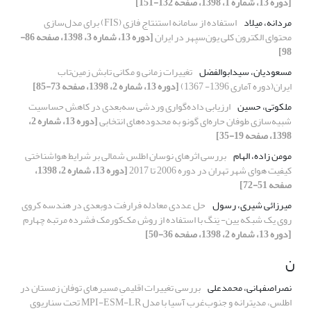
[دوره 13، شماره 1، 1398، صفحه 132-151]
مردانه، میلاد
استفاده از سامانه استنتاج فازی (FIS) برای مدل‌سازی
محتوای الکترون کلی یون‌سپهر در ایران
[دوره 13، شماره 3، 1398، صفحه 86-
98]
مسعودیان، سیدابوالفضل
تغییرات زمانی و مکانی تابش زمین‌تاب
ایران(دوره آماری 1396- 1367)
[دوره 13، شماره 2، 1398، صفحه 73-85]
ملکوتی، حسین
ارزیابی داده‌گواری وردشی سه‌بعدی در کاهش حساسیت
شبیه‌سازی طوفان حاره‌ای گونو به محدوده‌های انتخابی
[دوره 13، شماره 2،
1398، صفحه 19-35]
مومن زاده، الهام
بررسی اثرهای نوسان اطلس شمالی بر شرایط هواشناختی
کیفیت هوای شهر تهران در دوره 2006 تا 2017
[دوره 13، شماره 2، 1398،
صفحه 51-72]
میرزائی شیری، رسول
حل عددی معادله فرارفت دوبعدی در هندسه کروی
روی یک شبکه یین- یَنگ با استفاده از روش مک‌کورمک فشرده مرتبه چهارم
[دوره 13، شماره 2، 1398، صفحه 36-50]
ن
نصراصفهانی، محمدعلی
بررسی تغییرات اقلیمیِ مسیرهای توفان زمستان در
اطلس، مدیترانه و جنوب‌غرب آسیا با مدل MPI-ESM-LR تحت سناریوی