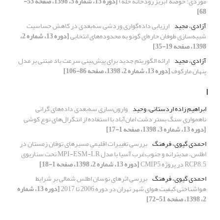
موردی: حوضه آبریز رودخانه حله)
[دوره 13، شماره 3، 1398، صفحه 53-
68]
آزادی، مجید
ارزیابی داده‌گواری وردشی سه‌بعدی در کاهش حساسیت
شبیه‌سازی طوفان حاره‌ای گونو به محدوده‌های انتخابی
[دوره 13، شماره 2،
1398، صفحه 19-35]
آزادی، مجید
ارائه الگوریتم جدید برای پیش‌بینی سرعت باد مبتنی بر مدل
پنهان مارکوف
[دوره 13، شماره 2، 1398، صفحه 86-106]
ا
ابراهیم زاده اردستانی، وحید
وارون‌سازی سه‌بعدی داده‌های گرانی
ناهمواری سنگ بستر دشت امان‌آباد با استفاده از انتگرال‌های نوع کوشی
[دوره 13، شماره 3، 1398، صفحه 1-17]
احمدی گیوی، فرهنگ
بررسی تغییرات اقلیمیِ مسیرهای توفان زمستان در
اطلس، مدیترانه و جنوب‌غرب آسیا با مدل MPI-ESM-LR تحت سناریوی
RCP8.5 در پروژه CMIP5
[دوره 13، شماره 2، 1398، صفحه 1-18]
احمدی گیوی، فرهنگ
بررسی اثرهای نوسان اطلس شمالی بر شرایط
هواشناختی کیفیت هوای شهر تهران در دوره 2006 تا 2017
[دوره 13، شماره
2، 1398، صفحه 51-72]
ب