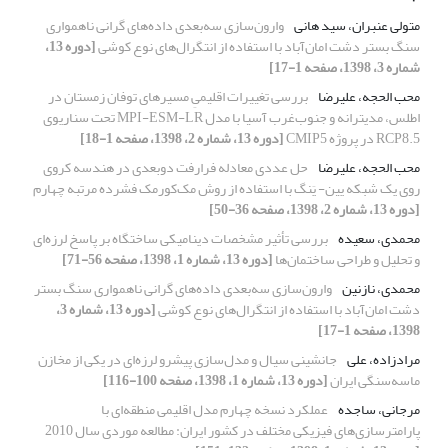
متولی عنبران، سید هانی
وارون‌سازی سه‌بعدی داده‌های گرانی ناهمواری
سنگ بستر دشت امان‌آباد با استفاده از انتگرال‌های نوع کوشی
[دوره 13،
شماره 3، 1398، صفحه 1-17]
محب الحجه، علیرضا
بررسی تغییرات اقلیمیِ مسیرهای توفان زمستان در
اطلس، مدیترانه و جنوب‌غرب آسیا با مدل MPI-ESM-LR تحت سناریوی
RCP8.5 در پروژه CMIP5
[دوره 13، شماره 2، 1398، صفحه 1-18]
محب الحجه، علیرضا
حل عددی معادله فرارفت دوبعدی در هندسه کروی
روی یک شبکه یین- یَنگ با استفاده از روش مک‌کورمک فشرده مرتبه چهارم
[دوره 13، شماره 2، 1398، صفحه 36-50]
محمدی، سعیده
بررسی تأثیر مشخصات دینامیکی ساختگاه بر پاسخ لرزه‌ای
و تحلیل و طراحی ساختمان‌ها
[دوره 13، شماره 1، 1398، صفحه 56-71]
محمدی، نازنین
وارون‌سازی سه‌بعدی داده‌های گرانی ناهمواری سنگ بستر
دشت امان‌آباد با استفاده از انتگرال‌های نوع کوشی
[دوره 13، شماره 3،
1398، صفحه 1-17]
مرادزاده، علی
جانشینی سیال و مدل‌سازی پیشرو لرزه‌ای در یکی از مخازن
ماسه‌سنگی ایران
[دوره 13، شماره 1، 1398، صفحه 100-116]
مرجانی، ساجده
عملکرد نسخه چهارم مدل اقلیمی منطقه‌ای با
پارامترسازی‌های فیزیکی مختلف در کشور ایران: مطالعه موردی سال 2010