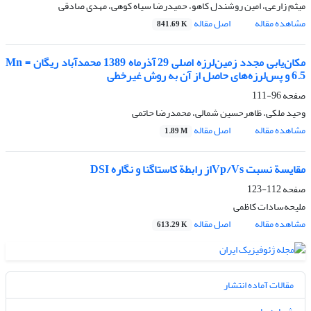
میثم زارعی، امین روشندل کاهو، حمیدرضا سیاه کوهی، مهدی صادقی
مشاهده مقاله
اصل مقاله
841.69 K
مکان‌یابی مجدد زمین‌لرزه اصلی 29 آذرماه 1389 محمدآباد ریگان Mn =
6.5 و پس‌لرزه‌‌‌‌های حاصل از آن به روش غیرخطی
صفحه
96-111
وحید ملکی، ظاهرحسین شمالی، محمدرضا حاتمی
مشاهده مقاله
اصل مقاله
1.89 M
مقایسة نسبت Vp/Vsاز رابطة کاستاگنا و نگاره DSI
صفحه
112-123
ملیحه‌سادات کاظمی
مشاهده مقاله
اصل مقاله
613.29 K
مقالات آماده انتشار