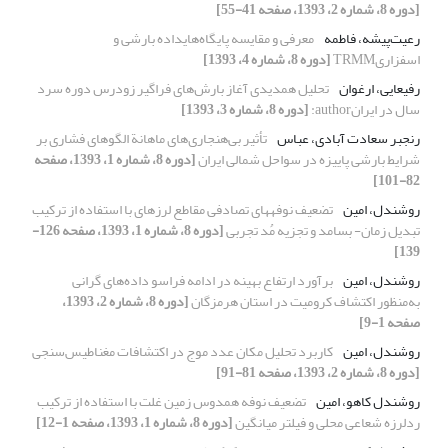
[دوره 8، شماره 2، 1393، صفحه 41-55]
رعیت‌‌پیشه، فاطمه
معرفی و مقایسه پایگاه‌هایداده بارشی و
اسفزاریTRMM
[دوره 8، شماره 4، 1393]
رفیعایی، ارغوان
تحلیل همدیدی آغاز بارش‌های فراگیر زودرس دوره سرد
سال در ایرانauthor:
[دوره 8، شماره 3، 1393]
رنجبر سعادت آبادی، عباس
تأثیر بی‌هنجاری‌های ماهانة الگوهای فشاری بر
شرایط بارشی پاییزه در سواحل شمالی ایران
[دوره 8، شماره 1، 1393، صفحه
82-101]
روشندل، امین
تضعیف نوفههای تصادفی مقاطع لرزهای با استفاده از ترکیب
تبدیل زمان- بسامد و تجزیه مُد تجربی
[دوره 8، شماره 1، 1393، صفحه 126-
139]
روشندل، امین
برآورد ارتفاع بهینه در ادامه فراسو داده‌های گرانی
به‌‌منظور اکتشاف کرومیت در استان هرمزگان
[دوره 8، شماره 2، 1393،
صفحه 1-9]
روشندل، امین
کاربرد تحلیل مکان عدد موج در اکتشافات مغناطیس‌سنجی
[دوره 8، شماره 2، 1393، صفحه 81-91]
روشندل کاهو، امین
تضعیف نوفه همدوس زمین غلت با استفاده از ترکیب
ردلرزه شعاعی محلی و فیلتر میانگین
[دوره 8، شماره 1، 1393، صفحه 1-12]