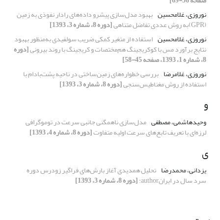
صفحه 56-69]
نوروزی، غلامحسین
بهبود مدل‌سازی پیشرو داده‌‌‌های رادار نفوذی به زمین
(GPR)به روش عددی تفاضل متناهی
[دوره 8، شماره 3، 1393]
نوروزی، غلامحسین
استفاده از متغیر کمکی ضریب سولفیدی به‌منظور بهبود
نتایج برآورد مس با کوکریجینگ هم‌مختصات و کریجینگ با روند بیرونی
[دوره
8، شماره 1، 1393، صفحه 45-58]
نوروزی، غلامرضا
بررسی خطواره‌های زمین‌ساختی در ناحیه پشت‌بادام با
استفاده از روش مغناطیس‌سنجی
[دوره 8، شماره 3، 1393]
و
وحیدهاشمی، مصطفی
مدل‌سازی ناهمگنی جانبی سرعت در توموگرافی
لرزه‌ای با تعریف تابع‌های سرعت اولیه متفاوت
[دوره 8، شماره 4، 1393]
ی
یزدانی، محمدرضا
تحلیل همدیدی آغاز بارش‌های فراگیر زودرس دوره
سرد سال در ایرانauthor:
[دوره 8، شماره 3، 1393]