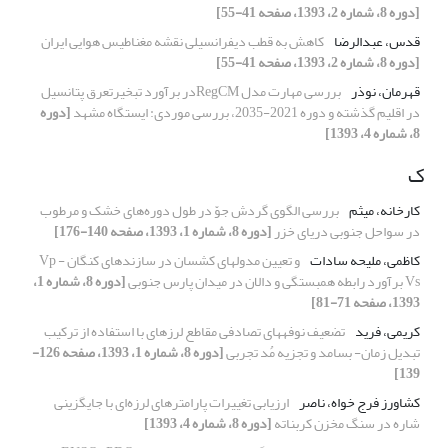
[دوره 8، شماره 2، 1393، صفحه 41-55]
قدس، عبدالرضا
کاهش به قطب دیفرانسیلی نقشه مغناطیس هوایی ایران
[دوره 8، شماره 2، 1393، صفحه 41-55]
قهرمان، نوذر
بررسی مهارت مدل RegCMدر برآورد تبخیرتعرق پتانسیل
در اقلیم گذشته و دوره 2021-2035، بررسی موردی: ایستگاه مشهد
[دوره
8، شماره 4، 1393]
ک
کارخانه، میثم
بررسی الگوی گردش جوّ در طول دوره‌‌های خشک و مرطوب
در سواحل جنوبی دریای خزر
[دوره 8، شماره 1، 1393، صفحه 140-176]
کاظمی، ملیحه سادات
و تعیین مدولهای کشسان در سازندهای کنگان Vp -
Vs برآورد رابطه همبستگی و دالان در میدان پارس جنوبی
[دوره 8، شماره 1،
1393، صفحه 71-81]
کریمی، فرید
تضعیف نوفههای تصادفی مقاطع لرزهای با استفاده از ترکیب
تبدیل زمان- بسامد و تجزیه مُد تجربی
[دوره 8، شماره 1، 1393، صفحه 126-
139]
کشاورز فرج خواه، ناصر
ارزیابی تغییرات پارامترهای لرزه‌‌ای با جایگزینی
شاره‌‌ در سنگ مخزن کربناته
[دوره 8، شماره 4، 1393]