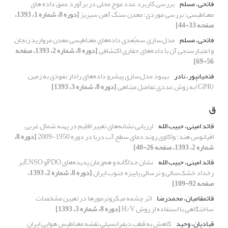
فاتحی، مسلم
بررسی کاربرد عدد موج محلی در برآورد عمق داده های
مغناطیسی؛ بررسی موردی: معدن سنگ آهن سیریز
[دوره 8، شماره 1، 1393،
صفحه 33-44]
فاتحی، مسلم
مدل‌سازی سه‌بُعدی داده‌های مغناطیسی معدن مروارید زنجان
و اعتبارسنجی آن با داده‌های حفاری اکتشافی
[دوره 8، شماره 2، 1393، صفحه
56-69]
فتحیانپور، نادر
بهبود مدل‌سازی پیشرو داده‌‌‌های رادار نفوذی به زمین
(GPR)به روش عددی تفاضل متناهی
[دوره 8، شماره 3، 1393]
ق
قائد امینی، حبیب الله
ارزیابی نشانه‌های تغییر اقلیم در پهنه شمال غربی
اقیانوس هند: واکاوی روند دمای سطح آب دریا در دوره 1950-2009
[دوره 8،
شماره 2، 1393، صفحه 26-40]
قائد امینی، حبیب الله
نشان جداگانه و هم‌زمان پدیده‌های PDOو ENSOبر
رخداد خشک‌سالی و ترسالی پاییزه جنوب ایران
[دوره 8، شماره 2، 1393،
صفحه 92-109]
قائمقامیان، محمدرضا
اثر چشمه میکروترمورها در تعیین مشخصات
ساختگاهی با استفاده از روش H/V
[دوره 8، شماره 3، 1393]
قبادیان، وحید
کاهش به قطب دیفرانسیلی نقشه مغناطیس هوایی ایران