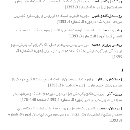
روشندل کاهو، امین
بهبود توان تفکیک طیف سرعت با استفاده از روش
شباهت وزنی
[دوره 8، شماره 3، 1393]
روشندل کاهو، امین
تجزیه طیفی با استفاده از روش وارون‌سازی کمترین
مربعات مقید شده
[دوره 8، شماره 4، 1393]
ریاحی، محمدعلی
تضعیف نوفه تصادفی با تبدیل موجک گسسته ضریب
اتساع گویا
[دوره 8، شماره 3، 1393]
ریحانی پروری، محمد
بررسی پیش‌بینی‌‌‌های مدل WRFبرای آب بارش‌شو و
ارتباط آن بابرآوردبارش به کمک داده‌های رادار تهران
[دوره 8، شماره 3،
1393]
ز
زحمتکش، سالار
برآورد تخلخل مخزن از راه تحلیل چندنشانگری در یکی از
میادین نفتی خلیج فارس
[دوره 8، شماره 3، 1393]
زرین، آذر
بررسی الگوی گردش جوّ در طول دوره‌‌های خشک و مرطوب در
سواحل جنوبی دریای خزر
[دوره 8، شماره 1، 1393، صفحه 140-176]
زمردیان، حسین
تعیین یک شبه‌زمین‌وار دقیق با استفاده از یکتاسازی
سطوح مبنای ارتفاعی با روش تکرار: بررسی موردی برای ایران
[دوره 8، شماره
4، 1393]