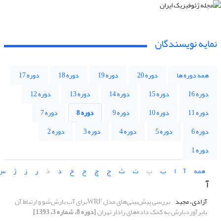
نمایه نویسندگان
همه دوره ها
دوره 20
دوره 19
دوره 18
دوره 17
دوره 16
دوره 15
دوره 14
دوره 13
دوره 12
دوره 11
دوره 10
دوره 9
دوره 8
دوره 7
دوره 6
دوره 5
دوره 4
دوره 3
دوره 2
دوره 1
همه
آ
ا
ب
پ
ت
ث
ج
چ
ح
خ
د
ذ
ر
ز
ژ
س
آ
آزادی، مجید
بررسی پیش‌بینی‌‌‌های مدل WRFبرای آب بارش‌شو و ارتباط آن
بابرآوردبارش به کمک داده‌های رادار تهران
[دوره 8، شماره 3، 1393]