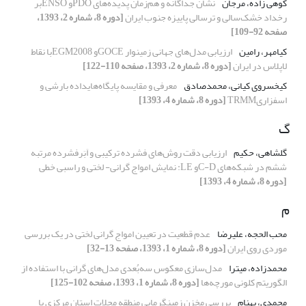
کوهی زاده، مرجان
نشان جداگانه و هم‌زمان پدیده‌های PDOو ENSOبر
رخداد خشک‌سالی و ترسالی پاییزه جنوب ایران
[دوره 8، شماره 2، 1393،
صفحه 92-109]
کیامهر، رامین
ارزیابی مدل‌های جهانی زمینوار GOCEو EGM2008با نقاط
لاپلاس در ایران
[دوره 8، شماره 2، 1393، صفحه 110-122]
کیخسروی کیانی، محمد‌صادق
معرفی و مقایسه پایگاه‌هایداده بارشی و
اسفزاریTRMM
[دوره 8، شماره 4، 1393]
گ
گلشاهی، حکیم
ارزیابی دقت روش‌های فشرده ترکیبی و اَبَرفشرده مرتبه
ششم در شبکه‌های C-Dو LE: نمایش امواج گرانی‌- لختی و راسبی خطی
[دوره 8، شماره 4، 1393]
م
محب الحجه، علیرضا
عدم قطعیت در تعیین امواج گرانی لختی در یک بررسی
موردی روی ایران
[دوره 8، شماره 1، 1393، صفحه 13-32]
محمدزاده، میترا
مدل‌سازی معکوس سه‌بُعدی مدل‌های گرانی با استفاده از
الگوریتم کلونی مورچه‌‌ها
[دوره 8، شماره 1، 1393، صفحه 102-125]
محمدی، بهنام
بررسی مخزن زمین‏گرمایی منطقه محلات استان مرکزی با