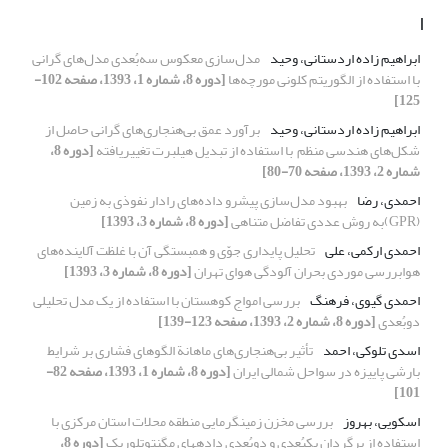
ا
ابراهیم زاده اردستانی، وحید
مدل‌سازی معکوس سه‌بُعدی مدل‌های گرانی
با استفاده از الگوریتم کلونی مورچه‌‌ها
[دوره 8، شماره 1، 1393، صفحه 102-
125]
ابراهیم زاده اردستانی، وحید
برآورد عمق بی‌هنجاری‌های گرانی حاصل از
شکل‌های هندسی منظم با استفاده از تبدیل هیلبرت تغییریافته
[دوره 8،
شماره 2، 1393، صفحه 70-80]
احمدی، رضا
بهبود مدل‌سازی پیشرو داده‌‌‌های رادار نفوذی به زمین
(GPR)به روش عددی تفاضل متناهی
[دوره 8، شماره 3، 1393]
احمدی ارکمی، علی
تحلیل پایداری جوّی و همبستگی آن با غلظت آلاینده‌های
هوابررسی موردی بحران آلودگی هوای تهران
[دوره 8، شماره 3، 1393]
احمدی گیوی، فرهنگ
بررسی امواج کوهستان با استفاده از یک مدل تحلیلی
دوبُعدی
[دوره 8، شماره 2، 1393، صفحه 123-139]
اسدی تلوکی، احمد
تأثیر بی‌هنجاری‌های ماهانة الگوهای فشاری بر شرایط
بارشی پاییزه در سواحل شمالی ایران
[دوره 8، شماره 1، 1393، صفحه 82-
101]
اسکویی، بهروز
بررسی مخزن زمین‏گرمایی منطقه محلات استان مرکزی با
استفاده از برگردان یک‏بُعدی و دوبُعدی داده‏های مگنتوتلوریک
[دوره 8،