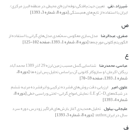
شیرزاد، تقی
تعیین جهت‌یافتگی نوفه لرزه‌ای محیطی در منطقه البرز مرکزی/
ایران با استفاده از تابع‌های همبستگی
[دوره 8، شماره 3، 1393]
ص
صفری، عبدالرضا
مدل‌سازی معکوس سه‌بُعدی مدل‌های گرانی با استفاده از
الگوریتم کلونی مورچه‌‌ها
[دوره 8، شماره 1، 1393، صفحه 102-125]
ع
عباسی، محمد‌رضا
شناسایی گسل مسبب زمین لرزه 29 آذر 1389 محمدآباد
ریگان (کرمان) و سازوکار کانونی آن براساس تحلیل پس لرزه ها
[دوره 8،
شماره 1، 1393، صفحه 59-70]
علوی، امیر
ارزیابی دقت روش‌های فشرده ترکیبی و اَبَرفشرده مرتبه ششم
در شبکه‌های C-Dو LE: نمایش امواج گرانی‌- لختی و راسبی خطی
[دوره 8،
شماره 4، 1393]
علیجانی، بهلول
تحلیل همدیدی آغاز بارش‌های فراگیر زودرس دوره سرد
سال در ایرانauthor:
[دوره 8، شماره 3، 1393]
ف