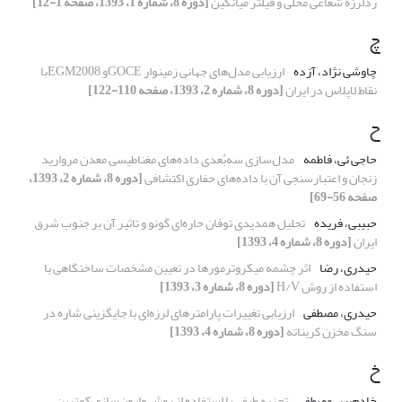
ردلرزه شعاعی محلی و فیلتر میانگین
[دوره 8، شماره 1، 1393، صفحه 1-12]
چ
چاوشی نژاد، آزده
ارزیابی مدل‌های جهانی زمینوار GOCEو EGM2008با
نقاط لاپلاس در ایران
[دوره 8، شماره 2، 1393، صفحه 110-122]
ح
حاجی ئی، فاطمه
مدل‌سازی سه‌بُعدی داده‌های مغناطیسی معدن مروارید
زنجان و اعتبارسنجی آن با داده‌های حفاری اکتشافی
[دوره 8، شماره 2، 1393،
صفحه 56-69]
حبیبی، فریده
تحلیل همدیدی توفان حاره‌ای گونو و تاثیر آن بر جنوب‌ شرق
ایران
[دوره 8، شماره 4، 1393]
حیدری، رضا
اثر چشمه میکروترمورها در تعیین مشخصات ساختگاهی با
استفاده از روش H/V
[دوره 8، شماره 3، 1393]
حیدری، مصطفی
ارزیابی تغییرات پارامترهای لرزه‌‌ای با جایگزینی شاره‌‌ در
سنگ مخزن کربناته
[دوره 8، شماره 4، 1393]
خ
خادم‌پیر، مصطفی
تجزیه طیفی با استفاده از روش وارون‌سازی کمترین