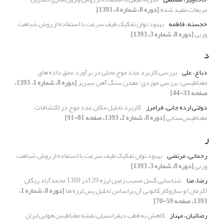
مربعات مقید شده
[دوره 8، شماره 4، 1393]
خجسته، فاطمه
بهبود توان تفکیک طیف سرعت با استفاده از روش شباهت
وزنی
[دوره 8، شماره 3، 1393]
د
دباغ، علی
بررسی کاربرد عدد موج محلی در برآورد عمق داده های
مغناطیسی؛ بررسی موردی: معدن سنگ آهن سیریز
[دوره 8، شماره 1، 1393،
صفحه 33-44]
دولتی ارده جانی، فرامرز
کاربرد تحلیل مکان عدد موج در اکتشافات
مغناطیس‌سنجی
[دوره 8، شماره 2، 1393، صفحه 81-91]
ر
رحمانی، مرتضی
بهبود توان تفکیک طیف سرعت با استفاده از روش شباهت
وزنی
[دوره 8، شماره 3، 1393]
رضا، منا
شناسایی گسل مسبب زمین لرزه 29 آذر 1389 محمدآباد ریگان
(کرمان) و سازوکار کانونی آن براساس تحلیل پس لرزه ها
[دوره 8، شماره 1،
1393، صفحه 59-70]
رضائیان، مهناز
کاهش به قطب دیفرانسیلی نقشه مغناطیس هوایی ایران