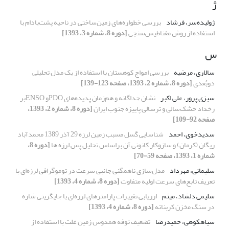
ژ
ژولیده‌سر، فرشاد
بررسی خطواره‌های زمین‌ساختی در ناحیه پشت‌بادام با
استفاده از روش مغناطیس‌سنجی
[دوره 8، شماره 3، 1393]
س
سالاری، مرضیه
بررسی امواج کوهستان با استفاده از یک مدل تحلیلی
دوبُعدی
[دوره 8، شماره 2، 1393، صفحه 123-139]
سبزی پرور، علی اکبر
نشان جداگانه و هم‌زمان پدیده‌های PDOو ENSOبر
رخداد خشک‌سالی و ترسالی پاییزه جنوب ایران
[دوره 8، شماره 2، 1393،
صفحه 92-109]
سدیدخوی، احمد
شناسایی گسل مسبب زمین لرزه 29 آذر 1389 محمدآباد
ریگان (کرمان) و سازوکار کانونی آن براساس تحلیل پس لرزه ها
[دوره 8،
شماره 1، 1393، صفحه 59-70]
سلیمانی، مهرداد
مدل‌سازی ناهمگنی جانبی سرعت در توموگرافی لرزه‌ای با
تعریف تابع‌های سرعت اولیه متفاوت
[دوره 8، شماره 4، 1393]
سلیمی دلشاد، میثم
ارزیابی تغییرات پارامترهای لرزه‌‌ای با جایگزینی شاره‌‌
در سنگ مخزن کربناته
[دوره 8، شماره 4، 1393]
سیاهکوهی، حمیدرضا
تضعیف نوفه همدوس زمین غلت با استفاده از