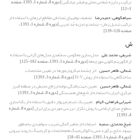
ترکیب ردلرزه شعاعی محلی و فیلتر میانگین
[دوره 8، شماره 1، 1393، صفحه
1-12]
سیاهکوهی، حمیدرضا
تضعیف نوفههای تصادفی مقاطع لرزهای با استفاده از
ترکیب تبدیل زمان- بسامد و تجزیه مُد تجربی
[دوره 8، شماره 1، 1393،
صفحه 126-139]
ش
شریفی، محمد علی
مدل‌سازی معکوس سه‌بُعدی مدل‌های گرانی با استفاده
از الگوریتم کلونی مورچه‌‌ها
[دوره 8، شماره 1، 1393، صفحه 102-125]
شمالی، ظاهر حسین
اثر چشمه میکروترمورها در تعیین مشخصات
ساختگاهی با استفاده از روش H/V
[دوره 8، شماره 3، 1393]
شمالی، ظاهرحسین
تعیین جهت‌یافتگی نوفه لرزه‌ای محیطی در منطقه البرز
مرکزی/ایران با استفاده از تابع‌های همبستگی
[دوره 8، شماره 3، 1393]
شهرابی فراهانی، الهام
تعیین یک شبه‌زمین‌وار دقیق با استفاده از یکتاسازی
سطوح مبنای ارتفاعی با روش تکرار: بررسی موردی برای ایران
[دوره 8، شماره
4، 1393]
شیخ محمدی، سمیه
استفاده از متغیر کمکی ضریب سولفیدی به‌منظور
بهبود نتایج برآورد مس با کوکریجینگ هم‌مختصات و کریجینگ با روند بیرونی
[دوره 8، شماره 1، 1393، صفحه 45-58]