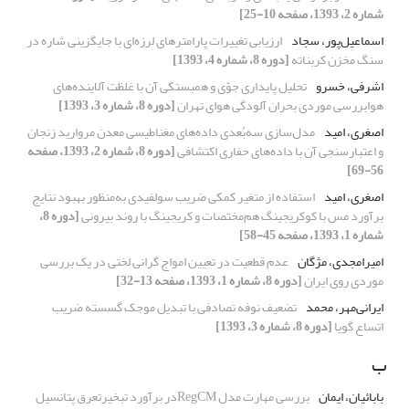
شماره 2، 1393، صفحه 10-25]
اسماعیل‌‌پور، سجاد
ارزیابی تغییرات پارامترهای لرزه‌‌ای با جایگزینی شاره‌‌ در
سنگ مخزن کربناته
[دوره 8، شماره 4، 1393]
اشرفی، خسرو
تحلیل پایداری جوّی و همبستگی آن با غلظت آلاینده‌های
هوابررسی موردی بحران آلودگی هوای تهران
[دوره 8، شماره 3، 1393]
اصغری، امید
مدل‌سازی سه‌بُعدی داده‌های مغناطیسی معدن مروارید زنجان
و اعتبارسنجی آن با داده‌های حفاری اکتشافی
[دوره 8، شماره 2، 1393، صفحه
56-69]
اصغری، امید
استفاده از متغیر کمکی ضریب سولفیدی به‌منظور بهبود نتایج
برآورد مس با کوکریجینگ هم‌مختصات و کریجینگ با روند بیرونی
[دوره 8،
شماره 1، 1393، صفحه 45-58]
امیرامجدی، مژگان
عدم قطعیت در تعیین امواج گرانی لختی در یک بررسی
موردی روی ایران
[دوره 8، شماره 1، 1393، صفحه 13-32]
ایرانی‌‌مهر، محمد
تضعیف نوفه تصادفی با تبدیل موجک گسسته ضریب
اتساع گویا
[دوره 8، شماره 3، 1393]
ب
بابائیان، ایمان
بررسی مهارت مدل RegCMدر برآورد تبخیرتعرق پتانسیل