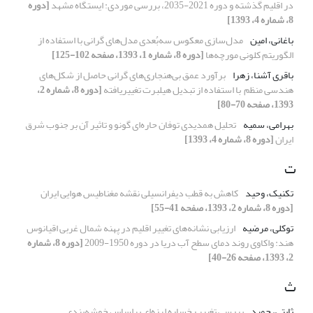
در اقلیم گذشته و دوره 2021-2035، بررسی موردی: ایستگاه مشهد
[دوره
8، شماره 4، 1393]
باغانی، امین
مدل‌سازی معکوس سه‌بُعدی مدل‌های گرانی با استفاده از
الگوریتم کلونی مورچه‌‌ها
[دوره 8، شماره 1، 1393، صفحه 102-125]
باقری آشنا، زهرا
برآورد عمق بی‌هنجاری‌های گرانی حاصل از شکل‌های
هندسی منظم با استفاده از تبدیل هیلبرت تغییریافته
[دوره 8، شماره 2،
1393، صفحه 70-80]
بهرامی، سمیه
تحلیل همدیدی توفان حاره‌ای گونو و تاثیر آن بر جنوب‌ شرق
ایران
[دوره 8، شماره 4، 1393]
ت
تکنیک، وحید
کاهش به قطب دیفرانسیلی نقشه مغناطیس هوایی ایران
[دوره 8، شماره 2، 1393، صفحه 41-55]
توکلی، مرضیه
ارزیابی نشانه‌های تغییر اقلیم در پهنه شمال غربی اقیانوس
هند: واکاوی روند دمای سطح آب دریا در دوره 1950-2009
[دوره 8، شماره
2، 1393، صفحه 26-40]
ث
ثابتی، حمید
بررسی تغییر رخساره لرزه‌ای براساس خوشه‌بندی