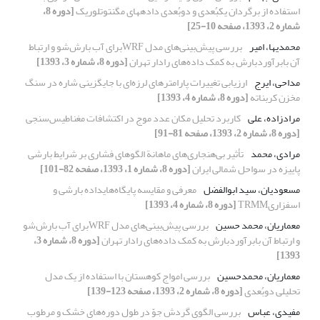
استفاده از برگردان یک‏بُعدی و دوبُعدی داده‏های مگنتوتلوریک
[دوره 8،
شماره 2، 1393، صفحه 10-25]
محمدیها، امیر
بررسی پیش‌بینی‌‌‌های مدل WRFبرای آب بارش‌شو و ارتباط
آن بابرآوردبارش به کمک داده‌های رادار تهران
[دوره 8، شماره 3، 1393]
مداحی، ایرج
ارزیابی تغییرات پارامترهای لرزه‌‌ای با جایگزینی شاره‌‌ در سنگ
مخزن کربناته
[دوره 8، شماره 4، 1393]
مرادزاده، علی
کاربرد تحلیل مکان عدد موج در اکتشافات مغناطیس‌سنجی
[دوره 8، شماره 2، 1393، صفحه 81-91]
مرادی، محمد
تأثیر بی‌هنجاری‌های ماهانة الگوهای فشاری بر شرایط بارشی
پاییزه در سواحل شمالی ایران
[دوره 8، شماره 1، 1393، صفحه 82-101]
مسعودیان، سید ابوالفضل
معرفی و مقایسه پایگاه‌هایداده بارشی و
اسفزاریTRMM
[دوره 8، شماره 4، 1393]
معماریان، محمد حسین
بررسی پیش‌بینی‌‌‌های مدل WRFبرای آب بارش‌شو
و ارتباط آن بابرآوردبارش به کمک داده‌های رادار تهران
[دوره 8، شماره 3،
1393]
معماریان، محمدحسین
بررسی امواج کوهستان با استفاده از یک مدل
تحلیلی دوبُعدی
[دوره 8، شماره 2، 1393، صفحه 123-139]
مفیدی، عباس
بررسی الگوی گردش جوّ در طول دوره‌‌های خشک و مرطوب