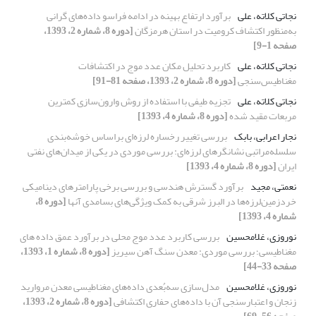
نجاتی کلاته، علی
برآورد ارتفاع بهینه در ادامه فراسو داده‌های گرانی
به‌‌منظور اکتشاف کرومیت در استان هرمزگان
[دوره 8، شماره 2، 1393،
صفحه 1-9]
نجاتی کلاته، علی
کاربرد تحلیل مکان عدد موج در اکتشافات
مغناطیس‌سنجی
[دوره 8، شماره 2، 1393، صفحه 81-91]
نجاتی کلاته، علی
تجزیه طیفی با استفاده از روش وارون‌سازی کمترین
مربعات مقید شده
[دوره 8، شماره 4، 1393]
نجار اعرابی، بابک
بررسی تغییر رخساره لرزه‌ای براساس خوشه‌بندی
سلسله‌مراتبی نشانگرهای لرزه‌ای: بررسی موردی در یکی از میدان‌های نفتی
ایران
[دوره 8، شماره 4، 1393]
نعمتی، مجید
برآورد گسترش هندسی و بررسی برخی پارامترهای دینامیکی
خردزمین‌لرزه‌‌ها در البرز شرقی به کمک ویژگی‌های بسامدی آنها
[دوره 8،
شماره 4، 1393]
نوروزی، غلامحسین
بررسی کاربرد عدد موج محلی در برآورد عمق داده های
مغناطیسی؛ بررسی موردی: معدن سنگ آهن سیریز
[دوره 8، شماره 1، 1393،
صفحه 33-44]
نوروزی، غلامحسین
مدل‌سازی سه‌بُعدی داده‌های مغناطیسی معدن مروارید
زنجان و اعتبارسنجی آن با داده‌های حفاری اکتشافی
[دوره 8، شماره 2، 1393،