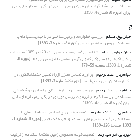
سلسله‌مراتبی نشانگرهای لرزه‌ای: بررسی موردی در یکی از میدان‌های نفتی
ایران
[دوره 8، شماره 4، 1393]
ج
جهان‌تیغ، مسلم
بررسی خطواره‌های زمین‌ساختی در ناحیه پشت‌بادام با
استفاده از روش مغناطیس‌سنجی
[دوره 8، شماره 3، 1393]
جوان دولویی، غلام
شناسایی گسل مسبب زمین لرزه 29 آذر 1389 محمدآباد
ریگان (کرمان) و سازوکار کانونی آن براساس تحلیل پس لرزه ها
[دوره 8،
شماره 1، 1393، صفحه 59-70]
جواهریان، عبدالرحیم
برآورد تخلخل مخزن از راه تحلیل چندنشانگری در
یکی از میادین نفتی خلیج فارس
[دوره 8، شماره 3، 1393]
جواهریان، عبدالرحیم
بررسی تغییر رخساره لرزه‌ای براساس خوشه‌بندی
سلسله‌مراتبی نشانگرهای لرزه‌ای: بررسی موردی در یکی از میدان‌های نفتی
ایران
[دوره 8، شماره 4، 1393]
جواهری نیستانک، علیرضا
تضعیف نوفههای تصادفی مقاطع لرزهای با
استفاده از ترکیب تبدیل زمان- بسامد و تجزیه مُد تجربی
[دوره 8، شماره 1،
1393، صفحه 126-139]
جیریایی شراهی، رضا
تضعیف نوفه همدوس زمین غلت با استفاده از ترکیب