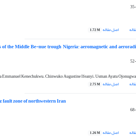
اله
اصل مقاله
1.72 M
ts of the Middle Be-nue trough Nigeria: aeromagnetic and aerorad
Emmanuel Kenechukwu، Chinwuko Augustine Ifeanyi، Usman Ayatu Ojonugwa
اله
اصل مقاله
2.75 M
z fault zone of northwestern Iran
اله
اصل مقاله
1.26 M