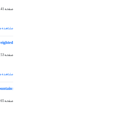
صفحه
41-152
مشاهده مق
weighted
صفحه
53-163
مشاهده مق
ountain:
صفحه
65-174