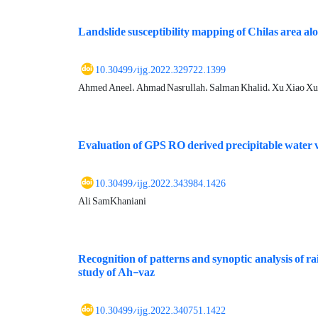
Landslide susceptibility mapping of Chilas area al
10.30499/ijg.2022.329722.1399
Ahmed Aneel، Ahmad Nasrullah، Salman Khalid، Xu Xiao Xu
Evaluation of GPS RO derived precipitable water
10.30499/ijg.2022.343984.1426
Ali SamKhaniani
Recognition of patterns and synoptic analysis of r
study of Ah-vaz
10.30499/ijg.2022.340751.1422