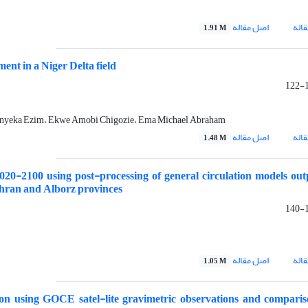
اله
اصل مقاله
1.91 M
nt in a Niger Delta field
1
nyeka Ezim، Ekwe Amobi Chigozie، Ema Michael Abraham
اله
اصل مقاله
1.48 M
2020-2100 using post-processing of general circulation models ou
Tehran and Alborz provinces
1
اله
اصل مقاله
1.05 M
on using GOCE satel-lite gravimetric observations and compari