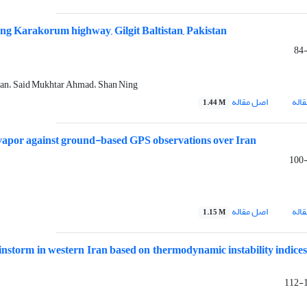
ong Karakorum highway, Gilgit Baltistan, Pakistan
an، Said Mukhtar Ahmad، Shan Ning
اله
اصل مقاله
1.44 M
 vapor against ground-based GPS observations over Iran
اله
اصل مقاله
1.15 M
ainstorm in western Iran based on thermodynamic instability indices
1