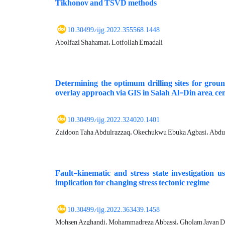
Tikhonov and TSVD methods
10.30499/ijg.2022.355568.1448
Abolfazl Shahamat، Lotfollah Emadali
Determining the optimum drilling sites for grou
overlay approach via GIS in Salah Al-Din area, cen
10.30499/ijg.2022.324020.1401
Zaidoon Taha Abdulrazzaq، Okechukwu Ebuka Agbasi، Abdul
Fault-kinematic and stress state investigation 
implication for changing stress tectonic regime
10.30499/ijg.2022.363439.1458
Mohsen Azghandi، Mohammadreza Abbassi، Gholam Javan D