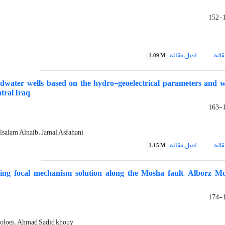
1
اله
اصل مقاله
1.09 M
ndwater wells based on the hydro-geoelectrical parameters and 
tral Iraq
1
salam Alnaib، Jamal Asfahani
اله
اصل مقاله
1.15 M
using focal mechanism solution along the Mosha fault, Alborz M
1
oloei، Ahmad Sadid khouy