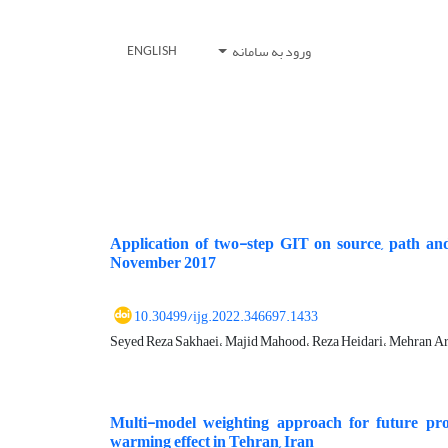
ورود به سامانه
ENGLISH
Application of two-step GIT on source, path an
November 2017
10.30499/ijg.2022.346697.1433
Seyed Reza Sakhaei، Majid Mahood، Reza Heidari، Mehran A
Multi-model weighting approach for future proj
warming effect in Tehran, Iran