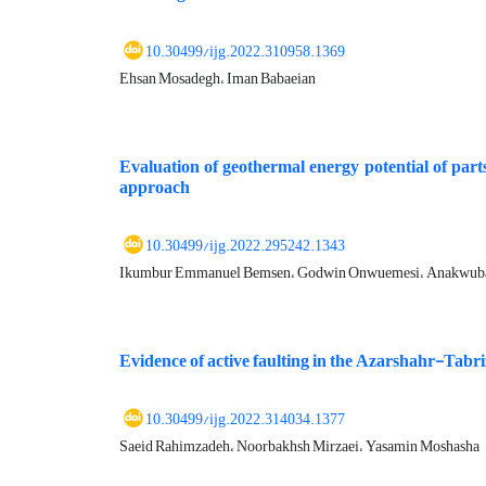
10.30499/ijg.2022.310958.1369
Ehsan Mosadegh، Iman Babaeian
Evaluation of geothermal energy potential of par
approach
10.30499/ijg.2022.295242.1343
Ikumbur Emmanuel Bemsen، Godwin Onwuemesi، Anakwuba 
Evidence of active faulting in the Azarshahr-Tabri
10.30499/ijg.2022.314034.1377
Saeid Rahimzadeh، Noorbakhsh Mirzaei، Yasamin Moshasha