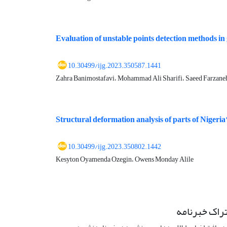
Evaluation of unstable points detection methods 
10.30499/ijg.2023.350587.1441
Zahra Banimostafavi، Mohammad Ali Sharifi، Saeed Farzane
Structural deformation analysis of parts of Niger
10.30499/ijg.2023.350802.1442
Kesyton Oyamenda Ozegin، Owens Monday Alile
راک خبرنامه