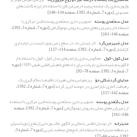
وارون‌سازی یک چشمه پیچیده زمین‌لرزه‌ای با استفاده از لرزه‌‌نگاشت‌‌های
مصنوعی
[دوره 7، شماره 4، 1392، صفحه 134-148]
مدل سه‌بُعدی پوسته
تصویربرداری سه‌بُعدی پوسته البرز مرکزی با
استفاده از زمین‌لرزه‌های محلی به روش توموگرافی
[دوره 7، شماره 3، 1392،
صفحه 146-161]
مدل شبه­زمین‌گرد
اثر چینش باد در سطح زمین و وردایست بر ناپایداری
کژفشار
[دوره 7، شماره 2، 1392، صفحه 114-127]
مدل کول-کول
معکوس‌سازی پارامترهای مدل کول-کول با استفاده از
الگوریتم شبیه‌سازی بازپخت برای داده‌های قطبش القایی طیفی (SIP)
[دوره
7، شماره 3، 1392، صفحه 78-92]
مدل­های گردش­کلی ­جوّ
ریزمقیاس‌نماییِ تغییرات اقلیم با به‌کارگیری یک
رهیافت آماری ناپارامتری در حوضه آبریز کرخه
[دوره 7، شماره 2، 1392،
صفحه 142-157]
مدل یک­بُعدی پوسته
تصویربرداری سه‌بُعدی پوسته البرز مرکزی با استفاده
از زمین‌لرزه‌های محلی به روش توموگرافی
[دوره 7، شماره 3، 1392، صفحه
146-161]
مدیترانه
اثر نوسان اطلس شمالی بر الگوی غالب وردایی ارتفاع ژئوپتانسیلی
در منطقه مدیترانه با استفاده از تابع‌های متعامد تجربی
[دوره 7، شماره 3،
1392، صفحه 66-77]