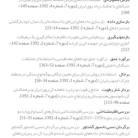
شبکه‌‌ای با تفکیک زیاد روی ایران
[دوره 7، شماره 4، 1392، صفحه 149-
160]
بازسازی داده
بازسازی داده‌های لرزه‌ای با استفاده از یک مدل خودبازگشتی
چندمرحله‌ای
[دوره 7، شماره 1، 1392، صفحه 14-23]
بازنمونه­گیری
ریزمقیاس‌نماییِ تغییرات اقلیم با به‌کارگیری یک رهیافت
آماری ناپارامتری در حوضه آبریز کرخه
[دوره 7، شماره 2، 1392، صفحه 142-
157]
برآورد عمق
برآورد عمق توده‌‌های مغناطیسی با استفاده از مشتقات
سیگنال تحلیلی
[دوره 7، شماره 4، 1392، صفحه 52-363]
برخال‌‌
استفاده از روش برخال‌‌ برای تعیین چگالی بوگه لوح‌سنگی در منطقه
چارک (جنوب ایران)
[دوره 7، شماره 1، 1392، صفحه 34-50]
بردار شار رطوبت
منابع رطوبت و ترابرد ماهانه آن روی ایران و برهمکنش
آن بامونسون هندوستان و پُرارتفاع جنب‌حاره‌‌
[دوره 7، شماره 2، 1392،
صفحه 96-113]
بررسی اقلیم­شناختی
بررسی اقلیم‌شناختی بندال‌‌های آسیا و اروپا با دو
شاخص در دوره 1950- 2010
[دوره 7، شماره 4، 1392، صفحه 31-51]
برگردان نسبی تانسور گشتاور
بررسی روش برگردان نسبی تانسور گشتاور
لرزه‌ای با استفاده از داده‌های شبیه‌سازی شده و کاربرد آن در پس‌لرزه‌‌‌های