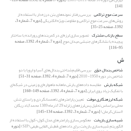
141]
سرعت موج تراکمی
بررسی رفتار نمونه‌های بتن درزه‌دار با استفاده از
روش‌های سرعت موج تراکمی و مقاومت ویژه الکتریکی
[دوره 7، شماره 3،
1392، صفحه 25-35]
سطح بازتاب مشترک
تصویرسازی لرزه‌ای در کمربندهای رورانده با ساختار
پیچیده با نشانگرهای جنبشی میدان موج
[دوره 7، شماره 4، 1392، صفحه
95-116]
ش
شاخص بندال جوّی
بررسی اقلیم‌شناختی بندال‌‌های آسیا و اروپا با دو
شاخص در دوره 1950- 2010
[دوره 7، شماره 4، 1392، صفحه 31-51]
شبکه بارش
مقایسه داده‌‌های بارش ماهانه ماهواره‌‌ای و زمینی در شبکه‌‌ای
با تفکیک زیاد روی ایران
[دوره 7، شماره 4، 1392، صفحه 149-160]
شبکه لرزه­نگاری موقت
تعیین پارامترهای ناهمسانگردی و راستای تنش
محلی براساس تحلیل پس‌لرزه‌‌‌های زلزله 29 آذرماه 1389 محمدآباد ریگان
(استان کرمان)
[دوره 7، شماره 3، 1392، صفحه 134-145]
شبیه‌سازی بازپخت
معکوس‌سازی پارامترهای مدل کول-کول با استفاده از
الگوریتم شبیه‌سازی بازپخت برای داده‌های قطبش القایی طیفی (SIP)
[دوره