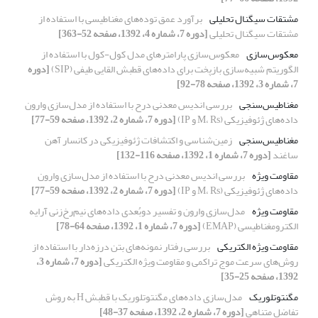
مشتقات سیگنال تحلیلی
برآورد عمق توده‌‌های مغناطیسی با استفاده از
مشتقات سیگنال تحلیلی
[دوره 7، شماره 4، 1392، صفحه 52-363]
معکوس‌سازی
معکوس‌سازی پارامترهای مدل کول-کول با استفاده از
الگوریتم شبیه‌سازی بازپخت برای داده‌های قطبش القایی طیفی (SIP)
[دوره
7، شماره 3، 1392، صفحه 78-92]
مغناطیس‌سنجی
بررسی اندیس معدنی درح با استفاده از مدل‌سازی وارون
داده‌های ژئوفیزیکی (M، Rs و IP)
[دوره 7، شماره 2، 1392، صفحه 59-77]
مغناطیس‌سنجی
زمین‌شناسی و اکتشافات ژئوفیزیکی در کانسار آهن
ساغند
[دوره 7، شماره 1، 1392، صفحه 116-132]
مقاومت‌ ویژه
بررسی اندیس معدنی درح با استفاده از مدل‌سازی وارون
داده‌های ژئوفیزیکی (M، Rs و IP)
[دوره 7، شماره 2، 1392، صفحه 59-77]
مقاومت ویژه
مدل‌سازی وارون و تفسیر دو‌بُعدی داده‌‌های نیم‌رخ‌‌زنی آرایه
الکترومغناطیسی (EMAP)
[دوره 7، شماره 1، 1392، صفحه 64-78]
مقاومت ویژه الکتریکی
بررسی رفتار نمونه‌های بتن درزه‌دار با استفاده از
روش‌های سرعت موج تراکمی و مقاومت ویژه الکتریکی
[دوره 7، شماره 3،
1392، صفحه 25-35]
مگنتوتلوریک
مدل‌سازی داده‌‌های مگنتوتلوریک با قطبش H به روش
تفاضل متناهی
[دوره 7، شماره 2، 1392، صفحه 37-48]