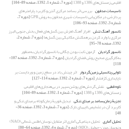
اقلیمی‌ زمستان‌های 1386 و 1388‌
[دوره 7، شماره 1، 1392، صفحه 89-104]
تاسیسات مدفون
بررسی اثر بسامد مرکزی آنتن‌ و کاربرد پارامترهای
پردازشی در مکان‌یابی تاسیسات شهری مدفون به روش GPR
[دوره 7،
شماره 3، 1392، صفحه 93-106]
تانسور آهنگ تنش
افراز آهنگ لغزش بین گسل‌ها‌‌ی فعال بخش جنوبی البرز
مرکزی با وارد کردن برهمکنش مکانیکی بین گسل‌ها‌‌
[دوره 7، شماره 2،
1392، صفحه 78-95]
تانسور گرادیان
آزمون ثابت بودن چگالی با تانسورگرادیان به‌منظور
به‌کارگیری صحیح روش فضای گرادیان
[دوره 7، شماره 3، 1392، صفحه 107-
118]
تاوایی پتانسیلی زمین‌گردوار
اثر چینش باد در سطح زمین و وردایست بر
ناپایداری کژفشار
[دوره 7، شماره 2، 1392، صفحه 114-127]
تاوه‌ قطبی
نقش گردش‌های پوشن‌سپهر در بی‌هنجاری‌های اقلیمی‌
زمستان‌های 1386 و 1388‌
[دوره 7، شماره 1، 1392، صفحه 89-104]
تجزیۀ زمان‌بسامد بر مبنای تنکی
تبدیل فوریۀ زمان‌کوتاه برمبنای تنکی و
کاربرد آن در تشخیص لایه‏های نازک
[دوره 7، شماره 3، 1392، صفحه 36-
48]
تحلیل آماری
تحلیل دینامیکی‌–‌آماری اثر متقابل نوسان اطلس شمالی (NAO)
و نوسان مدن-جولیان (MJO)
[دوره 7، شماره 4، 1392، صفحه 64-80]