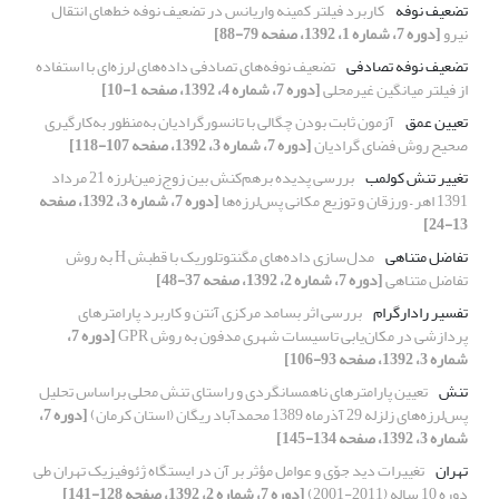
تضعیف نوفه
کاربرد فیلتر کمینه واریانس در تضعیف نوفه‌ خط‌های انتقال
نیرو
[دوره 7، شماره 1، 1392، صفحه 79-88]
تضعیف نوفه تصادفی
تضعیف نوفه‌های تصادفی داده‌های لرزه‌ای با استفاده
از فیلتر میانگین غیرمحلی
[دوره 7، شماره 4، 1392، صفحه 1-10]
تعیین عمق
آزمون ثابت بودن چگالی با تانسورگرادیان به‌منظور به‌کارگیری
صحیح روش فضای گرادیان
[دوره 7، شماره 3، 1392، صفحه 107-118]
تغییر تنش کولمب
بررسی پدیده برهم‌کنش بین زوج‌‌‌زمین‌لرزه 21 مرداد
1391 اهر – ورزقان و توزیع مکانی پس‌لرزه‌ها
[دوره 7، شماره 3، 1392، صفحه
13-24]
تفاضل متناهی
مدل‌سازی داده‌‌های مگنتوتلوریک با قطبش H به روش
تفاضل متناهی
[دوره 7، شماره 2، 1392، صفحه 37-48]
تفسیر رادارگرام
بررسی اثر بسامد مرکزی آنتن‌ و کاربرد پارامترهای
پردازشی در مکان‌یابی تاسیسات شهری مدفون به روش GPR
[دوره 7،
شماره 3، 1392، صفحه 93-106]
تنش
تعیین پارامترهای ناهمسانگردی و راستای تنش محلی براساس تحلیل
پس‌لرزه‌‌‌های زلزله 29 آذرماه 1389 محمدآباد ریگان (استان کرمان)
[دوره 7،
شماره 3، 1392، صفحه 134-145]
تهران
تغییرات دید جوّی و عوامل مؤثر بر آن در ایستگاه ژئوفیزیک تهران طی
دوره 10 ساله (2011-2001)
[دوره 7، شماره 2، 1392، صفحه 128-141]