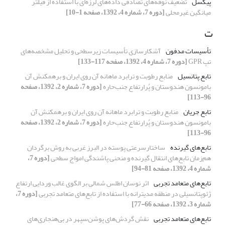
پیکسل
تضعیف نوفه‌های تصادفی داده‌های لرزه‌ای با استفاده از فیلتر
میانگین غیرمحلی
[دوره 7، شماره 4، 1392، صفحه 1-10]
ت
تأسیسات مدفون
آشکارسازی تأسیسات زیرسطحی و تحلیل مشخصه‌های
تپ GPR
[دوره 7، شماره 4، 1392، صفحه 117-133]
تابع پتانسیل
منابع رطوبت و ترابرد ماهانه آن روی ایران و برهمکنش آن
بامونسون هندوستان و پُرارتفاع جنب‌حاره‌‌
[دوره 7، شماره 2، 1392، صفحه
96-113]
تابع جریان
منابع رطوبت و ترابرد ماهانه آن روی ایران و برهمکنش آن
بامونسون هندوستان و پُرارتفاع جنب‌حاره‌‌
[دوره 7، شماره 2، 1392، صفحه
96-113]
تابع‌های گیرنده
ساختارسرعتی پوسته در البرز غربی به روش برگردان
هم‌زمان تابع‌های انتقال گیرنده و منحنی پاشندگی امواج سطحی
[دوره 7،
شماره 4، 1392، صفحه 81-94]
تابع‌های متعامد تجربی
اثر نوسان اطلس شمالی بر الگوی غالب وردایی ارتفاع
ژئوپتانسیلی در منطقه مدیترانه با استفاده از تابع‌های متعامد تجربی
[دوره 7،
شماره 3، 1392، صفحه 66-77]
تابع‌های متعامد تجربی
نقش گردش‌های پوشن‌سپهر در بی‌هنجاری‌های