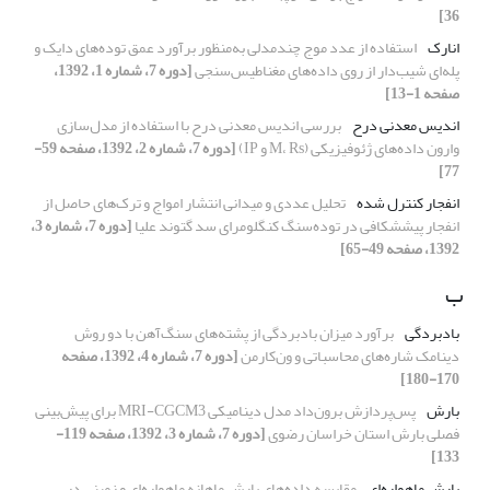
36]
انارک
استفاده از عدد موج چند‌‌مدلی به‌‌منظور برآورد عمق توده‌های دایک و
پله‌ای شیب‌دار از روی داده‌های مغناطیس‌سنجی
[دوره 7، شماره 1، 1392،
صفحه 1-13]
اندیس معدنی درح
بررسی اندیس معدنی درح با استفاده از مدل‌سازی
وارون داده‌های ژئوفیزیکی (M، Rs و IP)
[دوره 7، شماره 2، 1392، صفحه 59-
77]
انفجار کنترل شده
تحلیل عددی و میدانی انتشار امواج و ترک‌های حاصل از
انفجار پیش‏شکافی در توده‌سنگ کنگلومرای سد گتوند علیا
[دوره 7، شماره 3،
1392، صفحه 49-65]
ب
بادبردگی
برآورد میزان بادبردگی از پشته‌های سنگ‌آهن با دو روش
دینامک شاره‌های محاسباتی و ون‌کارمن‌‌
[دوره 7، شماره 4، 1392، صفحه
170-180]
بارش
پس‌پردازش برون‌داد مدل دینامیکی MRI-CGCM3 برای پیش‌بینی
فصلی بارش استان خراسان رضوی
[دوره 7، شماره 3، 1392، صفحه 119-
133]
بارش ماهواره‌‌ای
مقایسه داده‌‌های بارش ماهانه ماهواره‌‌ای و زمینی در