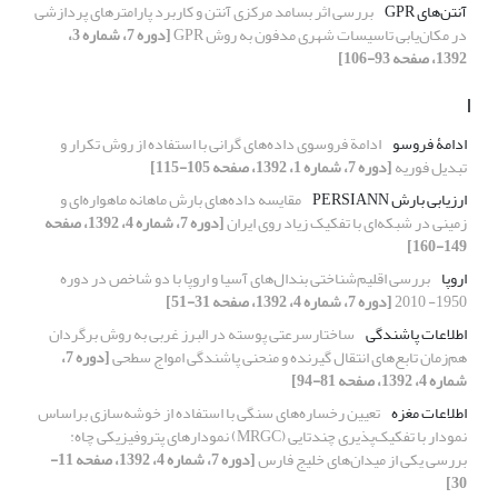
آنتن‌های GPR
بررسی اثر بسامد مرکزی آنتن‌ و کاربرد پارامترهای پردازشی
در مکان‌یابی تاسیسات شهری مدفون به روش GPR
[دوره 7، شماره 3،
1392، صفحه 93-106]
ا
ادامۀ فروسو
ادامة فروسوی داده‌های گرانی با استفاده از روش تکرار و
تبدیل فوریه
[دوره 7، شماره 1، 1392، صفحه 105-115]
ارزیابی بارش PERSIANN
مقایسه داده‌‌های بارش ماهانه ماهواره‌‌ای و
زمینی در شبکه‌‌ای با تفکیک زیاد روی ایران
[دوره 7، شماره 4، 1392، صفحه
149-160]
اروپا
بررسی اقلیم‌شناختی بندال‌‌های آسیا و اروپا با دو شاخص در دوره
1950- 2010
[دوره 7، شماره 4، 1392، صفحه 31-51]
اطلاعات پاشندگی
ساختارسرعتی پوسته در البرز غربی به روش برگردان
هم‌زمان تابع‌های انتقال گیرنده و منحنی پاشندگی امواج سطحی
[دوره 7،
شماره 4، 1392، صفحه 81-94]
اطلاعات مغزه
تعیین رخساره‌‌‌‌های سنگی با استفاده از خوشه‌سازی براساس
نمودار با تفکیک‌پذیری چندتایی (MRGC) نمودار‌‌های پتروفیزیکی چاه:
بررسی یکی از میدان‌‌‌های خلیج فارس
[دوره 7، شماره 4، 1392، صفحه 11-
30]