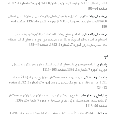
اطلس شمالی (NAO) و نوسان مدن-جولیان (MJO)
[دوره 7، شماره 4، 1392،
صفحه 64-80]
بی‌هنجاری باد مداری
تحلیل دینامیکی‌–‌آماری اثر متقابل نوسان اطلس شمالی
(NAO) و نوسان مدن-جولیان (MJO)
[دوره 7، شماره 4، 1392، صفحه 64-
80]
بی‌هنجاری ناحیه‌ای
تحلیل سطح روند با استفاده از الگوریتم بهینه‌سازی
اجتماع ذرات و به‌کارگیری نُرم 1L: بررسی موردی روی داده‌های گرانی منطقه
نکا استان مازندران
[دوره 7، شماره 2، 1392، صفحه 49-58]
پ
پایداری
ادامة فروسوی داده‌های گرانی با استفاده از روش تکرار و تبدیل
فوریه
[دوره 7، شماره 1، 1392، صفحه 105-115]
پدیده برهم­کنش
بررسی پدیده برهم‌کنش بین زوج‌‌‌زمین‌لرزه 21 مرداد
1391 اهر – ورزقان و توزیع مکانی پس‌لرزه‌ها
[دوره 7، شماره 3، 1392، صفحه
13-24]
پُرارتفاع جنب­حاره­ای
منابع رطوبت و ترابرد ماهانه آن روی ایران و برهمکنش
آن بامونسون هندوستان و پُرارتفاع جنب‌حاره‌‌
[دوره 7، شماره 2، 1392،
صفحه 96-113]
پردازش
آشکارسازی تأسیسات زیرسطحی و تحلیل مشخصه‌های تپ GPR