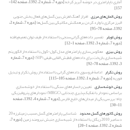
آماری ناپارامتری در حوضه آبریز کرخه
[دوره 7، شماره 2، 1392، صفحه 142-
157]
روش المان‌های مرزی
افراز آهنگ لغزش بین گسل‌ها‌‌ی فعال بخش جنوبی
البرز مرکزی با وارد کردن برهمکنش مکانیکی بین گسل‌ها‌‌
[دوره 7، شماره 2،
1392، صفحه 78-95]
روش اویلر
تفسیر داده‌‌های گرانی‌سنجی با استفاده از طیف توان تعمیم‌یافته
[دوره 7، شماره 3، 1392، صفحه 1-12]
روش بیزی
معکوس‌سازی پارامترهای مدل کول-کول با استفاده از الگوریتم
شبیه‌سازی بازپخت برای داده‌های قطبش القایی طیفی (SIP)
[دوره 7، شماره
3، 1392، صفحه 78-92]
روش تکرار
ادامة فروسوی داده‌های گرانی با استفاده از روش تکرار و تبدیل
فوریه
[دوره 7، شماره 1، 1392، صفحه 105-115]
روش خوشه‌سازی
تعیین رخساره‌‌‌‌های سنگی با استفاده از خوشه‌سازی
براساس نمودار با تفکیک‌پذیری چندتایی (MRGC) نمودار‌‌های پتروفیزیکی
چاه: بررسی یکی از میدان‌‌‌های خلیج فارس
[دوره 7، شماره 4، 1392، صفحه
11-30]
روش کاتوره‏ای گسل محدود
شناسایی پارامترهای گسل مسبب زمین‏لرزه 20
دسامبر 2010 ریگان با استفاده از شبیه‌سازی جنبش نیرومند زمین
[دوره 7،
شماره 2، 1392، صفحه 1-20]