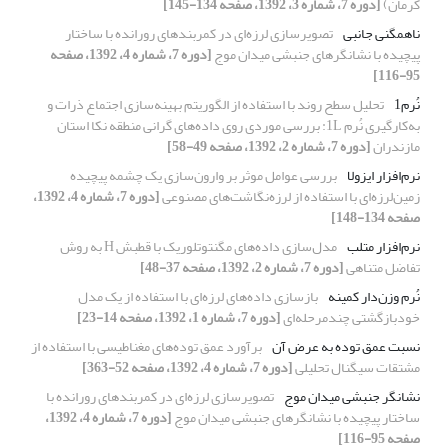
کرمان)
[دوره 7، شماره 3، 1392، صفحه 134-145]
ناهمگنی جانبی
تصویرسازی لرزه‌ای در کمربندهای رورانده با ساختار
پیچیده با نشانگرهای جنبشی میدان موج
[دوره 7، شماره 4، 1392، صفحه
95-116]
نُرم1
تحلیل سطح روند با استفاده از الگوریتم بهینه‌سازی اجتماع ذرات و
به‌کارگیری نُرم 1L: بررسی موردی روی داده‌های گرانی منطقه نکا استان
مازندران
[دوره 7، شماره 2، 1392، صفحه 49-58]
نرم‌افزار ایزولا
بررسی عوامل موثر بر وارون‌سازی یک چشمه پیچیده
زمین‌لرزه‌ای با استفاده از لرزه‌‌نگاشت‌‌های مصنوعی
[دوره 7، شماره 4، 1392،
صفحه 134-148]
نرم‌افزار متلب
مدل‌سازی داده‌‌های مگنتوتلوریک با قطبش H به روش
تفاضل متناهی
[دوره 7، شماره 2، 1392، صفحه 37-48]
نُرم وزن‌دار کمینه
بازسازی داده‌های لرزه‌ای با استفاده از یک مدل
خودبازگشتی چندمرحله‌ای
[دوره 7، شماره 1، 1392، صفحه 14-23]
نسبت عمق توده به عرض آن
برآورد عمق توده‌‌های مغناطیسی با استفاده از
مشتقات سیگنال تحلیلی
[دوره 7، شماره 4، 1392، صفحه 52-363]
نشانگر جنبشی میدان موج
تصویرسازی لرزه‌ای در کمربندهای رورانده با
ساختار پیچیده با نشانگرهای جنبشی میدان موج
[دوره 7، شماره 4، 1392،
صفحه 95-116]