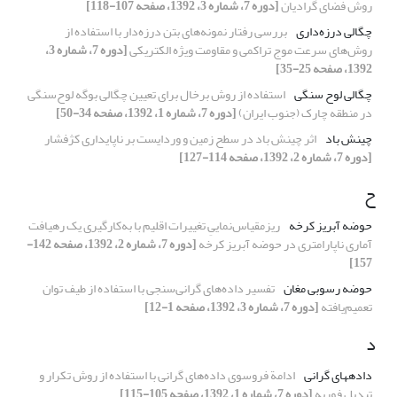
روش فضای گرادیان
[دوره 7، شماره 3، 1392، صفحه 107-118]
چگالی درزه‌داری
بررسی رفتار نمونه‌های بتن درزه‌دار با استفاده از
روش‌های سرعت موج تراکمی و مقاومت ویژه الکتریکی
[دوره 7، شماره 3،
1392، صفحه 25-35]
چگالی لوح سنگی
استفاده از روش برخال‌‌ برای تعیین چگالی بوگه لوح‌سنگی
در منطقه چارک (جنوب ایران)
[دوره 7، شماره 1، 1392، صفحه 34-50]
چینش باد
اثر چینش باد در سطح زمین و وردایست بر ناپایداری کژفشار
[دوره 7، شماره 2، 1392، صفحه 114-127]
ح
حوضه آبریز کرخه
ریزمقیاس‌نماییِ تغییرات اقلیم با به‌کارگیری یک رهیافت
آماری ناپارامتری در حوضه آبریز کرخه
[دوره 7، شماره 2، 1392، صفحه 142-
157]
حوضه رسوبی مغان
تفسیر داده‌‌های گرانی‌سنجی با استفاده از طیف توان
تعمیم‌یافته
[دوره 7، شماره 3، 1392، صفحه 1-12]
د
داده­های گرانی
ادامة فروسوی داده‌های گرانی با استفاده از روش تکرار و
تبدیل فوریه
[دوره 7، شماره 1، 1392، صفحه 105-115]