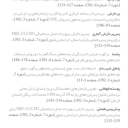
[دوره 7، شماره 4، 1392، صفحه 117-133]
پردازش
بررسی اثر بسامد مرکزی آنتن‌ و کاربرد پارامترهای پردازشی در
مکان‌یابی تاسیسات شهری مدفون به روش GPR
[دوره 7، شماره 3، 1392،
صفحه 93-106]
پس‌پردازش آماری
پس‌پردازش برون‌داد مدل دینامیکی MRI-CGCM3
برای پیش‌بینی فصلی بارش استان خراسان رضوی
[دوره 7، شماره 3، 1392،
صفحه 119-133]
پشته
برآورد میزان بادبردگی از پشته‌های سنگ‌آهن با دو روش دینامک
شاره‌های محاسباتی و ون‌کارمن‌‌
[دوره 7، شماره 4، 1392، صفحه 170-180]
پله‌‌ای شیب‌دار
استفاده از عدد موج چند‌‌مدلی به‌‌منظور برآورد عمق
توده‌های دایک و پله‌ای شیب‌دار از روی داده‌های مغناطیس‌سنجی
[دوره 7،
شماره 1، 1392، صفحه 1-13]
پوسته فوقانی
تعیین پارامترهای ناهمسانگردی و راستای تنش محلی
براساس تحلیل پس‌لرزه‌‌‌های زلزله 29 آذرماه 1389 محمدآباد ریگان (استان
کرمان)
[دوره 7، شماره 3، 1392، صفحه 134-145]
پیش‌بینی فصلی
پس‌پردازش برون‌داد مدل دینامیکی MRI-CGCM3 برای
پیش‌بینی فصلی بارش استان خراسان رضوی
[دوره 7، شماره 3، 1392، صفحه
119-133]