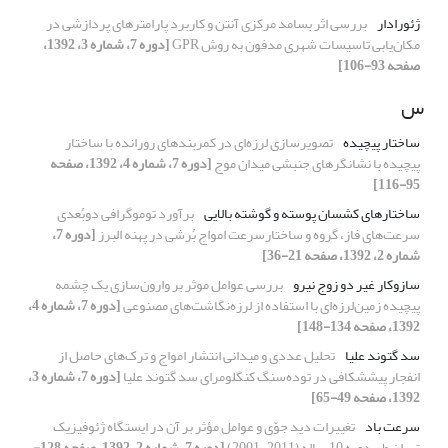
ژئورادار
بررسی اثر بسامد مرکزی آنتن‌ و کاربرد پارامترهای پردازشی در
مکان‌یابی تاسیسات شهری مدفون به روش GPR
[دوره 7، شماره 3، 1392،
صفحه 93-106]
س
ساختار پیچیده
تصویرسازی لرزه‌ای در کمربندهای رورانده با ساختار
پیچیده با نشانگرهای جنبشی میدان موج
[دوره 7، شماره 4، 1392، صفحه
95-116]
ساختارهای کشسان‌‌ پوسته و گوشته بالایی
برآورد توموگرافی دوبُعدی
سرعت‌های فاز، گروه و ساختارسرعت امواج بُرشی در پهنه البرز
[دوره 7،
شماره 2، 1392، صفحه 21-36]
سازوکار غیر دو زوج نیرو
بررسی عوامل موثر بر وارون‌سازی یک چشمه
پیچیده زمین‌لرزه‌ای با استفاده از لرزه‌‌نگاشت‌‌های مصنوعی
[دوره 7، شماره 4،
1392، صفحه 134-148]
سد گتوند علیا
تحلیل عددی و میدانی انتشار امواج و ترک‌های حاصل از
انفجار پیش‏شکافی در توده‌سنگ کنگلومرای سد گتوند علیا
[دوره 7، شماره 3،
1392، صفحه 49-65]
سرعت باد
تغییرات دید جوّی و عوامل مؤثر بر آن در ایستگاه ژئوفیزیک
تهران طی دوره 10 ساله (2011-2001)
[دوره 7، شماره 2، 1392، صفحه 128-