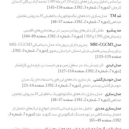
براساس تحلیل پس‌لرزه‌‌‌های زلزله 29 آذرماه 1389 محمدآباد ریگان (استان
کرمان)
[دوره 7، شماره 3، 1392، صفحه 134-145]
مُد TM
مدل‌سازی داده‌‌های مگنتوتلوریک با قطبش H به روش تفاضل
متناهی
[دوره 7، شماره 2، 1392، صفحه 37-48]
مد پیشرو
نقش گردش‌های پوشن‌سپهر در بی‌هنجاری‌های اقلیمی‌
زمستان‌های 1386 و 1388‌
[دوره 7، شماره 1، 1392، صفحه 89-104]
مدل MRI-CGCM3
پس‌پردازش برون‌داد مدل دینامیکی MRI-CGCM3
برای پیش‌بینی فصلی بارش استان خراسان رضوی
[دوره 7، شماره 3، 1392،
صفحه 119-133]
مدل ایدی
اثر چینش باد در سطح زمین و وردایست بر ناپایداری کژفشار
[دوره 7، شماره 2، 1392، صفحه 114-127]
مدل خودبازگشتی
بازسازی داده‌های لرزه‌ای با استفاده از یک مدل
خودبازگشتی چندمرحله‌ای
[دوره 7، شماره 1، 1392، صفحه 14-23]
مدل‌سازی
مدل‌سازی داده‌‌های مگنتوتلوریک با قطبش H به روش تفاضل
متناهی
[دوره 7، شماره 2، 1392، صفحه 37-48]
مدل‌سازی عددی
تحلیل عددی و میدانی انتشار امواج و ترک‌های حاصل از
انفجار پیش‏شکافی در توده‌سنگ کنگلومرای سد گتوند علیا
[دوره 7، شماره 3،
1392، صفحه 49-65]
مدل­سازی یک چشمه با درصد غیر دو زوج نیروی زیاد
بررسی عوامل موثر بر