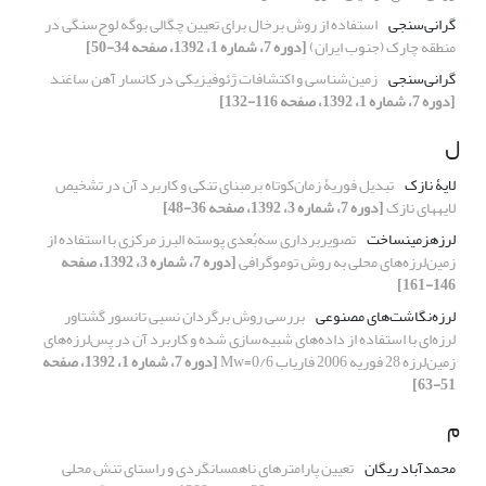
گرانی‌سنجی
استفاده از روش برخال‌‌ برای تعیین چگالی بوگه لوح‌سنگی در
منطقه چارک (جنوب ایران)
[دوره 7، شماره 1، 1392، صفحه 34-50]
گرانی‌سنجی
زمین‌شناسی و اکتشافات ژئوفیزیکی در کانسار آهن ساغند
[دوره 7، شماره 1، 1392، صفحه 116-132]
ل
لایۀ نازک
تبدیل فوریۀ زمان‌کوتاه برمبنای تنکی و کاربرد آن در تشخیص
لایه‏های نازک
[دوره 7، شماره 3، 1392، صفحه 36-48]
لرزه­زمین­ساخت
تصویربرداری سه‌بُعدی پوسته البرز مرکزی با استفاده از
زمین‌لرزه‌های محلی به روش توموگرافی
[دوره 7، شماره 3، 1392، صفحه
146-161]
لرزه‌نگاشت‌های مصنوعی
بررسی روش برگردان نسبی تانسور گشتاور
لرزه‌ای با استفاده از داده‌های شبیه‌سازی شده و کاربرد آن در پس‌لرزه‌‌‌های
زمین‌لرزه‌ 28 فوریه 2006 فاریاب 0/6=Mw
[دوره 7، شماره 1، 1392، صفحه
51-63]
م
محمدآباد ریگان
تعیین پارامترهای ناهمسانگردی و راستای تنش محلی