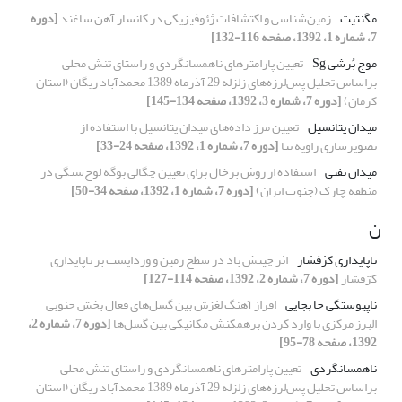
مگنتیت
زمین‌شناسی و اکتشافات ژئوفیزیکی در کانسار آهن ساغند
[دوره
7، شماره 1، 1392، صفحه 116-132]
موج بُرشی Sg
تعیین پارامترهای ناهمسانگردی و راستای تنش محلی
براساس تحلیل پس‌لرزه‌‌‌های زلزله 29 آذرماه 1389 محمدآباد ریگان (استان
کرمان)
[دوره 7، شماره 3، 1392، صفحه 134-145]
میدان پتانسیل
تعیین مرز داده‌های میدان پتانسیل با استفاده از
تصویرسازی زاویه تتا
[دوره 7، شماره 1، 1392، صفحه 24-33]
میدان نفتی
استفاده از روش برخال‌‌ برای تعیین چگالی بوگه لوح‌سنگی در
منطقه چارک (جنوب ایران)
[دوره 7، شماره 1، 1392، صفحه 34-50]
ن
ناپایداری کژفشار
اثر چینش باد در سطح زمین و وردایست بر ناپایداری
کژفشار
[دوره 7، شماره 2، 1392، صفحه 114-127]
ناپیوستگی جا بجایی
افراز آهنگ لغزش بین گسل‌ها‌‌ی فعال بخش جنوبی
البرز مرکزی با وارد کردن برهمکنش مکانیکی بین گسل‌ها‌‌
[دوره 7، شماره 2،
1392، صفحه 78-95]
ناهمسانگردی
تعیین پارامترهای ناهمسانگردی و راستای تنش محلی
براساس تحلیل پس‌لرزه‌‌‌های زلزله 29 آذرماه 1389 محمدآباد ریگان (استان