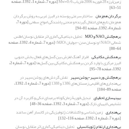
زمین‌لرزه‌ 28 فوریه 2006 فاریاب 0/6=Mw
[دوره 7، شماره 1، 1392، صفحه
51-63]
برگردان هم‌زمان
ساختارسرعتی پوسته در البرز غربی به روش برگردان
هم‌زمان تابع‌های انتقال گیرنده و منحنی پاشندگی امواج سطحی
[دوره 7،
شماره 4، 1392، صفحه 81-94]
برهم‌کنش NAO و MJO
تحلیل دینامیکی‌–‌آماری اثر متقابل نوسان اطلس
شمالی (NAO) و نوسان مدن-جولیان (MJO)
[دوره 7، شماره 4، 1392، صفحه
64-80]
برهمکنش مکانیکی
افراز آهنگ لغزش بین گسل‌ها‌‌ی فعال بخش جنوبی
البرز مرکزی با وارد کردن برهمکنش مکانیکی بین گسل‌ها‌‌
[دوره 7، شماره 2،
1392، صفحه 78-95]
برهم‌کنش وردسپهر-پوشن‌سپهر
نقش گردش‌های پوشن‌سپهر در
بی‌هنجاری‌های اقلیمی‌ زمستان‌های 1386 و 1388‌
[دوره 7، شماره 1، 1392،
صفحه 89-104]
بهینه‏سازی لحظه‏ای
تبدیل فوریۀ زمان‌کوتاه برمبنای تنکی و کاربرد آن در
تشخیص لایه‏های نازک
[دوره 7، شماره 3، 1392، صفحه 36-48]
بی‌‌هنجاری‌‌
زمین‌شناسی و اکتشافات ژئوفیزیکی در کانسار آهن ساغند
[دوره 7، شماره 1، 1392، صفحه 116-132]
بی‌هنجاری ارتفاع ژئوپتانسیلی
تحلیل دینامیکی‌–‌آماری اثر متقابل نوسان