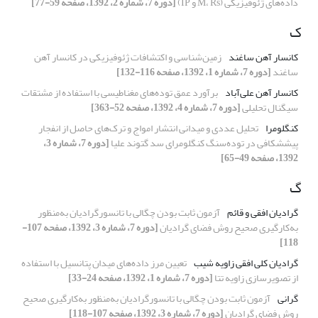
داده‌های ژئوفیزیکی (M، Rs و IP)
[دوره 7، شماره 2، 1392، صفحه 59-77]
ک
کانسار آهن ساغند
زمین‌شناسی و اکتشافات ژئوفیزیکی در کانسار آهن
ساغند
[دوره 7، شماره 1، 1392، صفحه 116-132]
کانسار آهن علی‌آباد
برآورد عمق توده‌‌های مغناطیسی با استفاده از مشتقات
سیگنال تحلیلی
[دوره 7، شماره 4، 1392، صفحه 52-363]
کنگلومرا
تحلیل عددی و میدانی انتشار امواج و ترک‌های حاصل از انفجار
پیش‏شکافی در توده‌سنگ کنگلومرای سد گتوند علیا
[دوره 7، شماره 3،
1392، صفحه 49-65]
گ
گرادیان افقی و قائم
آزمون ثابت بودن چگالی با تانسورگرادیان به‌منظور
به‌کارگیری صحیح روش فضای گرادیان
[دوره 7، شماره 3، 1392، صفحه 107-
118]
گرادیان کلی افقی زاویه شیب
تعیین مرز داده‌های میدان پتانسیل با استفاده
از تصویرسازی زاویه تتا
[دوره 7، شماره 1، 1392، صفحه 24-33]
گرانی
آزمون ثابت بودن چگالی با تانسورگرادیان به‌منظور به‌کارگیری صحیح
روش فضای گرادیان
[دوره 7، شماره 3، 1392، صفحه 107-118]