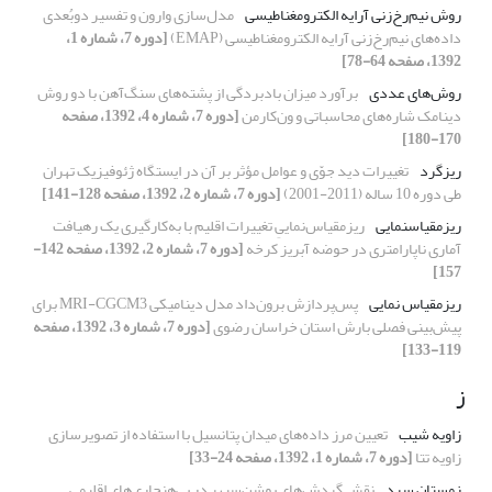
روش نیم‌رخ‌‌زنی آرایه الکترومغناطیسی
مدل‌سازی وارون و تفسیر دو‌بُعدی
داده‌‌های نیم‌رخ‌‌زنی آرایه الکترومغناطیسی (EMAP)
[دوره 7، شماره 1،
1392، صفحه 64-78]
روش‌های عددی
برآورد میزان بادبردگی از پشته‌های سنگ‌آهن با دو روش
دینامک شاره‌های محاسباتی و ون‌کارمن‌‌
[دوره 7، شماره 4، 1392، صفحه
170-180]
ریزگرد
تغییرات دید جوّی و عوامل مؤثر بر آن در ایستگاه ژئوفیزیک تهران
طی دوره 10 ساله (2011-2001)
[دوره 7، شماره 2، 1392، صفحه 128-141]
ریزمقیاس­نمایی
ریزمقیاس‌نماییِ تغییرات اقلیم با به‌کارگیری یک رهیافت
آماری ناپارامتری در حوضه آبریز کرخه
[دوره 7، شماره 2، 1392، صفحه 142-
157]
ریزمقیاس نمایی
پس‌پردازش برون‌داد مدل دینامیکی MRI-CGCM3 برای
پیش‌بینی فصلی بارش استان خراسان رضوی
[دوره 7، شماره 3، 1392، صفحه
119-133]
ز
زاویه شیب
تعیین مرز داده‌های میدان پتانسیل با استفاده از تصویرسازی
زاویه تتا
[دوره 7، شماره 1، 1392، صفحه 24-33]
زمستان سرد
نقش گردش‌های پوشن‌سپهر در بی‌هنجاری‌های اقلیمی‌