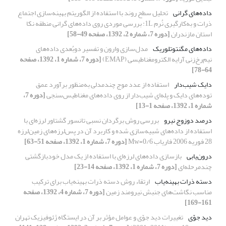
داده‌های گرانی
تحلیل سطح روند با استفاده از الگوریتم بهینه‌سازی اجتماع
ذرات و به‌کارگیری نُرم 1L: بررسی موردی روی داده‌های گرانی منطقه نکا
استان مازندران
[دوره 7، شماره 2، 1392، صفحه 49-58]
داده‌‌های مگنتوتلوریک
مدل‌سازی وارون و تفسیر دو‌بُعدی داده‌‌های
نیم‌رخ‌‌زنی آرایه الکترومغناطیسی (EMAP)
[دوره 7، شماره 1، 1392، صفحه
64-78]
دایک شیب‌دار
استفاده از عدد موج چند‌‌مدلی به‌‌منظور برآورد عمق
توده‌های دایک و پله‌ای شیب‌دار از روی داده‌های مغناطیس‌سنجی
[دوره 7،
شماره 1، 1392، صفحه 1-13]
درصد دوزوج نیرو
بررسی روش برگردان نسبی تانسور گشتاور لرزه‌ای با
استفاده از داده‌های شبیه‌سازی شده و کاربرد آن در پس‌لرزه‌‌‌های زمین‌لرزه‌
28 فوریه 2006 فاریاب 0/6=Mw
[دوره 7، شماره 1، 1392، صفحه 51-63]
درون‌یابی
بازسازی داده‌های لرزه‌ای با استفاده از یک مدل خودبازگشتی
چندمرحله‌ای
[دوره 7، شماره 1، 1392، صفحه 14-23]
دسته ذرات بهینه‌یاب
ارتقاء روش دسته ذرات بهینه‌یاب برای ترکیب
مناسب نگاشت‌های جنبش نیرومند زمین
[دوره 7، شماره 4، 1392، صفحه
161-169]
دید جوّی
تغییرات دید جوّی و عوامل مؤثر بر آن در ایستگاه ژئوفیزیک تهران