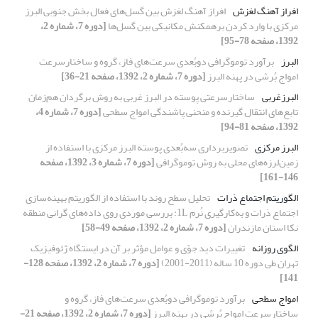
افراز آهنگ لغزش
افراز آهنگ لغزش بین گسل‌ها‌‌ی فعال بخش جنوبی البرز
مرکزی با وارد کردن برهمکنش مکانیکی بین گسل‌ها‌‌
[دوره 7، شماره 2،
1392، صفحه 78-95]
البرز
برآورد توموگرافی دوبُعدی سرعت‌های فاز، گروه و ساختارسرعت
امواج بُرشی در پهنه البرز
[دوره 7، شماره 2، 1392، صفحه 21-36]
البرزغربی
ساختارسرعتی پوسته در البرز غربی به روش برگردان هم‌زمان
تابع‌های انتقال گیرنده و منحنی پاشندگی امواج سطحی
[دوره 7، شماره 4،
1392، صفحه 81-94]
البرز مرکزی
تصویربرداری سه‌بُعدی پوسته البرز مرکزی با استفاده از
زمین‌لرزه‌های محلی به روش توموگرافی
[دوره 7، شماره 3، 1392، صفحه
146-161]
الگوریتم اجتماع ذرات
تحلیل سطح روند با استفاده از الگوریتم بهینه‌سازی
اجتماع ذرات و به‌کارگیری نُرم 1L: بررسی موردی روی داده‌های گرانی منطقه
نکا استان مازندران
[دوره 7، شماره 2، 1392، صفحه 49-58]
الگوی روزانه
تغییرات دید جوّی و عوامل مؤثر بر آن در ایستگاه ژئوفیزیک
تهران طی دوره 10 ساله (2011-2001)
[دوره 7، شماره 2، 1392، صفحه 128-
141]
امواج سطحی
برآورد توموگرافی دوبُعدی سرعت‌های فاز، گروه و
ساختارسرعت امواج بُرشی در پهنه البرز
[دوره 7، شماره 2، 1392، صفحه 21-