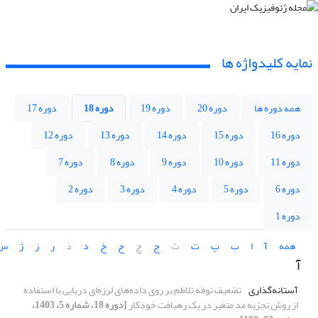
نمایه کلیدواژه ها
همه دوره ها
دوره 20
دوره 19
دوره 18
دوره 17
دوره 16
دوره 15
دوره 14
دوره 13
دوره 12
دوره 11
دوره 10
دوره 9
دوره 8
دوره 7
دوره 6
دوره 5
دوره 4
دوره 3
دوره 2
دوره 1
همه
آ
ا
ب
پ
ت
ث
ج
چ
ح
خ
د
ذ
ر
ز
ژ
س
آ
آستانه‌گذاری
تضعیف نوفه تلاطم بر روی داده‌های لرزه‌ای دریایی با استفاده
از روش تجزیه مد متغیر در یک رهیافت خودکار
[دوره 18، شماره 5، 1403،