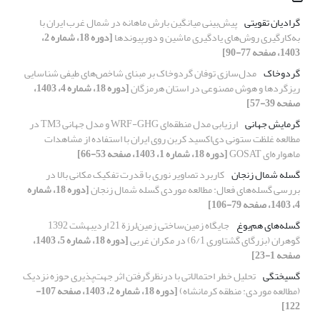
گرادیان تقویتی
پیش‌بینی میانگین بارش ماهانه در شمال غرب ایران با
به‌کارگیری روش‌های یادگیری ماشین و دورپیوندها
[دوره 18، شماره 2،
1403، صفحه 77-90]
گردوخاک
مدل‌سازی توفان گردوخاک بر مبنای شاخص‌های طیفی شناسایی
ریزگردها و هوش مصنوعی در استان هرمزگان
[دوره 18، شماره 4، 1403،
صفحه 39-57]
گرمایش جهانی
ارزیابی مدل منطقه‌ای WRF-GHG و مدل جهانی TM3 در
مطالعه غلظت ستونی ‌دی‌اکسید کربن روی ایران با استفاده از مشاهدات
ماهواره‌ای GOSAT
[دوره 18، شماره 1، 1403، صفحه 53-66]
گسله شمال زنجان
کاربرد تصاویر نوری با قدرت تفکیک مکانی بالا در
بررسی گسله‌های فعال: مطالعه موردی گسله شمال زنجان
[دوره 18، شماره
4، 1403، صفحه 79-106]
گسله‌های هم‌یوغ
جایگاه ‌زمین‌ساختی زمین‌لرزة 21 اردیبهشت 1392
گوهران (بزرگای گشتاوری 6/1) در مکران غربی
[دوره 18، شماره 5، 1403،
صفحه 1-23]
گسیختگی
تحلیل خطر احتمالاتی با درنظرگرفتن اثر جهت‌پذیری حوزه نزدیک
(مطالعه موردی: منطقه کرمانشاه)
[دوره 18، شماره 2، 1403، صفحه 107-
122]