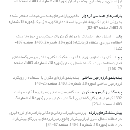
لرزه‌خیزی و بی‌هنجاری بوگه در ایران
[دوره 18، شماره 1، 1403، صفحه 1-
17]
پارامترهای هندسی کره وار
تخمین پارامترهای هندسی مهمات منفجر نشده
به روش القای الکترومغناطیس با استفاده از الگوریتم ژنتیک
[دوره 18، شماره
5، 1403، صفحه 67-82]
پالس
تحلیل خطر احتمالاتی با درنظرگرفتن اثر جهت‌پذیری حوزه نزدیک
(مطالعه موردی: منطقه کرمانشاه)
[دوره 18، شماره 2، 1403، صفحه 107-
122]
پهپاد
کاربرد تصاویر نوری با قدرت تفکیک مکانی بالا در بررسی گسله‌های
فعال: مطالعه موردی گسله شمال زنجان
[دوره 18، شماره 4، 1403، صفحه
79-106]
پهنه‌بندی لرزه‌زمین‌ساختی
پهنه‌بندی لرزه‌ای مکران با استفاده از رویکرد
لرزه‌زمین‌ساختی
[دوره 18، شماره 5، 1403، صفحه 25-48]
پهنه گذار زاگرس به مکران
جایگاه ‌زمین‌ساختی زمین‌لرزة 21 اردیبهشت
1392 گوهران (بزرگای گشتاوری 6/1) در مکران غربی
[دوره 18، شماره 5،
1403، صفحه 1-23]
پیش‌نشانگرهای زلزله
بررسی تغییرات زمانی و مکانی پارامترهای لرزه‌خیزی
در منطقه شمال شرق ایران پیش از وقوع زمین‌لرزه‌های با بزرگای بیش از 5
در منطقه
[دوره 18، شماره 1، 1403، صفحه 67-84]