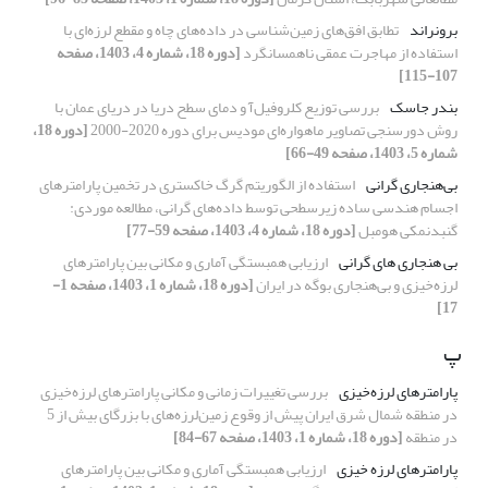
برونراند
تطابق افق‌های زمین‌شناسی در داده‌های چاه و مقطع لرزه‌ای با
استفاده از مهاجرت عمقی ناهمسانگرد
[دوره 18، شماره 4، 1403، صفحه
107-115]
بندر جاسک
بررسی توزیع کلروفیل‌آ و دمای سطح دریا در دریای عمان با
روش دورسنجی تصاویر ماهواره‌ای مودیس برای دوره 2020-2000
[دوره 18،
شماره 5، 1403، صفحه 49-66]
بی‌هنجاری گرانی
استفاده از الگوریتم گرگ خاکستری در تخمین پارامترهای
اجسام هندسی ساده زیر‌سطحی توسط داده‌های گرانی، مطالعه موردی:
گنبدنمکی هومبل
[دوره 18، شماره 4، 1403، صفحه 59-77]
بی هنجاری های گرانی
ارزیابی همبستگی آماری و مکانی بین پارامترهای
لرزه‌خیزی و بی‌هنجاری بوگه در ایران
[دوره 18، شماره 1، 1403، صفحه 1-
17]
پ
پارامترهای لرزه‌خیزی
بررسی تغییرات زمانی و مکانی پارامترهای لرزه‌خیزی
در منطقه شمال شرق ایران پیش از وقوع زمین‌لرزه‌های با بزرگای بیش از 5
در منطقه
[دوره 18، شماره 1، 1403، صفحه 67-84]
پارامترهای لرزه خیزی
ارزیابی همبستگی آماری و مکانی بین پارامترهای