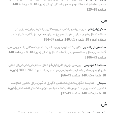
محدوده امامزاده هاشم- رودهن، استان تهران
[دوره 18، شماره 1، 1403،
صفحه 18-29]
س
سکون لرزه‌ای
بررسی تغییرات زمانی و مکانی پارامترهای لرزه‌خیزی در
منطقه شمال شرق ایران پیش از وقوع زمین‌لرزه‌های با بزرگای بیش از 5 در
منطقه
[دوره 18، شماره 1، 1403، صفحه 67-84]
سنجش از راه دور
کاربرد تصاویر نوری با قدرت تفکیک مکانی بالا در بررسی
گسله‌های فعال: مطالعه موردی گسله شمال زنجان
[دوره 18، شماره 4، 1403،
صفحه 79-106]
سنجنده مودیس
بررسی توزیع کلروفیل‌آ و دمای سطح دریا در دریای عمان
با روش دورسنجی تصاویر ماهواره‌ای مودیس برای دوره 2020-2000
[دوره
18، شماره 5، 1403، صفحه 49-66]
سیمان
مقایسه الگوریتم‌های مختلف یادگیری ماشین برای تخمین مقاومت
فشاری تک‌محوری خاک رس تثبیت‌شده با سیمان و خاکستر آتشفشانی
[دوره
18، شماره 2، 1403، صفحه 19-37]
ش
شار خورشیدی
اثر چرخه خورشیدی بر پوشن‌سپهر و مدوله‌سازی آن با