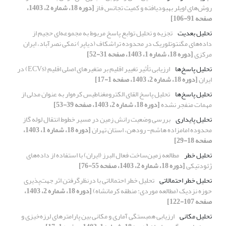
روش‌های اویلر بهبودیافته و کمیت تجانس فاز
[دوره 18، شماره 2، 1403،
صفحه 91-106]
تحلیل بعدیت
تجزیه و تحلیل توابع پاسخ مربوط به مجموعه‌ای حجیم از
داده‌های مگنتوتلوریک در محدوده تراشکاف (دیاپر) نمکی نصرآباد، ایران
مرکزی
[دوره 18، شماره 1، 1403، صفحه 31-52]
تحلیل پاسخ‌ها
ارزیابی تأثیر تغییر اقلیم بر متغیرهای اصلی اقلیم (ECVs) در
ایران
[دوره 18، شماره 2، 1403، صفحه 1-17]
تحلیل پاسخ‌ها
تحلیل پاسخ القای الکترومغناطیس کره‌وار به عنوان مدلی از
مهمات منفجر نشده
[دوره 18، شماره 2، 1403، صفحه 39-53]
تحلیل پایداری
بررسی وضعیت رانش زمین در مسیر خطوط انتقال لوله گاز
محدوده امامزاده هاشم- رودهن، استان تهران
[دوره 18، شماره 1، 1403،
صفحه 18-29]
تحلیل خطر
مطالعه زمین‌ساخت فعال البرز (ایران) با استفاده از داده‌های
ژئودتیکی
[دوره 18، شماره 2، 1403، صفحه 55-76]
تحلیل خطر احتمالاتی
تحلیل خطر احتمالاتی با درنظرگرفتن اثر جهت‌پذیری
حوزه نزدیک (مطالعه موردی: منطقه کرمانشاه)
[دوره 18، شماره 2، 1403،
صفحه 107-122]
تحلیل مکانی
ارزیابی همبستگی آماری و مکانی بین پارامترهای لرزه‌خیزی و