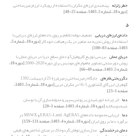
خطر زلزله
پهنه‌بندی لرزه‌ای مکران با استفاده از رویکرد لرزه‌زمین‌ساختی
[دوره 18، شماره 5، 1403، صفحه 25-48]
د
داده‌ی لرزه‌ای دریایی
تضعیف نوفه تلاطم بر روی داده‌های لرزه‌ای دریایی با
استفاده از روش تجزیه مد متغیر در یک رهیافت خودکار
[دوره 18، شماره 5،
1403، صفحه 83-100]
دریای عمان
بررسی توزیع کلروفیل‌آ و دمای سطح دریا در دریای عمان با
روش دورسنجی تصاویر ماهواره‌ای مودیس برای دوره 2020-2000
[دوره 18،
شماره 5، 1403، صفحه 49-66]
دگرریختی قاره‌ای
جایگاه ‌زمین‌ساختی زمین‌لرزة 21 اردیبهشت 1392
گوهران (بزرگای گشتاوری 6/1) در مکران غربی
[دوره 18، شماره 5، 1403،
صفحه 1-23]
دما
اثر چرخه خورشیدی بر پوشن‌سپهر و مدوله‌سازی آن با نوسان
شبه‌دوسالانه
[دوره 18، شماره 4، 1403، صفحه 1-20]
دما
ارزیابی مجموعه داده‌های ERA5-Land، AgERA5 و MSWX در
برآورد دما بر روی ایران
[دوره 18، شماره 4، 1403، صفحه 131-159]
دمای درخشندگی
مدل‌سازی توفان گردوخاک بر مبنای شاخص‌های طیفی