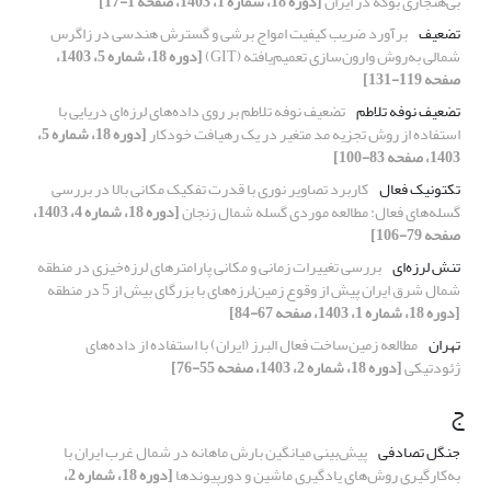
بی‌هنجاری بوگه در ایران
[دوره 18، شماره 1، 1403، صفحه 1-17]
تضعیف
برآورد ضریب کیفیت امواج برشی و گسترش هندسی در زاگرس
شمالی به‌روش وارون‌سازی تعمیم‌یافته (GIT)
[دوره 18، شماره 5، 1403،
صفحه 119-131]
تضعیف نوفه تلاطم
تضعیف نوفه تلاطم بر روی داده‌های لرزه‌ای دریایی با
استفاده از روش تجزیه مد متغیر در یک رهیافت خودکار
[دوره 18، شماره 5،
1403، صفحه 83-100]
تکتونیک فعال
کاربرد تصاویر نوری با قدرت تفکیک مکانی بالا در بررسی
گسله‌های فعال: مطالعه موردی گسله شمال زنجان
[دوره 18، شماره 4، 1403،
صفحه 79-106]
تنش لرزه‌ای
بررسی تغییرات زمانی و مکانی پارامترهای لرزه‌خیزی در منطقه
شمال شرق ایران پیش از وقوع زمین‌لرزه‌های با بزرگای بیش از 5 در منطقه
[دوره 18، شماره 1، 1403، صفحه 67-84]
تهران
مطالعه زمین‌ساخت فعال البرز (ایران) با استفاده از داده‌های
ژئودتیکی
[دوره 18، شماره 2، 1403، صفحه 55-76]
ج
جنگل تصادفی
پیش‌بینی میانگین بارش ماهانه در شمال غرب ایران با
به‌کارگیری روش‌های یادگیری ماشین و دورپیوندها
[دوره 18، شماره 2،