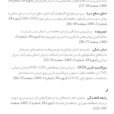
شناسایی ریزگردها و هوش مصنوعی در استان هرمزگان
[دوره 18، شماره 4،
1403، صفحه 39-57]
دمای سطح دریا
بررسی توزیع کلروفیل‌آ و دمای سطح دریا در دریای عمان با
روش دورسنجی تصاویر ماهواره‌ای مودیس برای دوره 2020-2000
[دوره 18،
شماره 5، 1403، صفحه 49-66]
دورپیوند
پیش‌بینی میانگین بارش ماهانه در شمال غرب ایران با
به‌کارگیری روش‌های یادگیری ماشین و دورپیوندها
[دوره 18، شماره 2،
1403، صفحه 77-90]
دیاپر نمکی
تجزیه و تحلیل توابع پاسخ مربوط به مجموعه‌ای حجیم از
داده‌های مگنتوتلوریک در محدوده تراشکاف (دیاپر) نمکی نصرآباد، ایران
مرکزی
[دوره 18، شماره 1، 1403، صفحه 31-52]
دی‌اکسید کربن‌ (2CO)
ارزیابی مدل منطقه‌ای WRF-GHG و مدل جهانی
TM3 در مطالعه غلظت ستونی ‌دی‌اکسید کربن روی ایران با استفاده از
مشاهدات ماهواره‌ای GOSAT
[دوره 18، شماره 1، 1403، صفحه 53-66]
ر
رابطه کاهندگی
تحلیل خطر احتمالاتی با درنظرگرفتن اثر جهت‌پذیری حوزه
نزدیک (مطالعه موردی: منطقه کرمانشاه)
[دوره 18، شماره 2، 1403، صفحه
107-122]