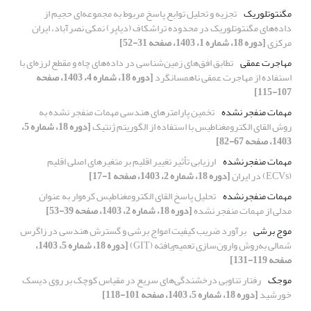
مگنتوتلوریک
تجزیه و تحلیل توابع پاسخ مربوط به مجموعه‌ای حجیم از
داده‌های مگنتوتلوریک در محدوده تراشکاف (دیاپر) نمکی نصرآباد، ایران
مرکزی
[دوره 18، شماره 1، 1403، صفحه 31-52]
مهاجرت عمقی
تطابق افق‌های زمین‌شناسی در داده‌های چاه و مقطع لرزه‌ای با
استفاده از مهاجرت عمقی ناهمسانگرد
[دوره 18، شماره 4، 1403، صفحه
107-115]
مهمات منفجر نشده
تخمین پارامترهای هندسی مهمات منفجر نشده به
روش القای الکترومغناطیس با استفاده از الگوریتم ژنتیک
[دوره 18، شماره 5،
1403، صفحه 67-82]
مهمات منفجرنشده
ارزیابی تأثیر تغییر اقلیم بر متغیرهای اصلی اقلیم
(ECVs) در ایران
[دوره 18، شماره 2، 1403، صفحه 1-17]
مهمات منفجرنشده
تحلیل پاسخ القای الکترومغناطیس کره‌وار به عنوان
مدلی از مهمات منفجر نشده
[دوره 18، شماره 2، 1403، صفحه 39-53]
موج برشی
برآورد ضریب کیفیت امواج برشی و گسترش هندسی در زاگرس
شمالی به‌روش وارون‌سازی تعمیم‌یافته (GIT)
[دوره 18، شماره 5، 1403،
صفحه 119-131]
موجک
رفتار تناوبی درخشندگی‌های سریع در مقیاس کوچک بر روی دیسک
خورشید
[دوره 18، شماره 5، 1403، صفحه 101-118]