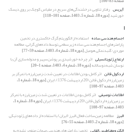
صفحه 83-100]
آیریس
رفتار تناوبی درخشندگی‌های سریع در مقیاس کوچک بر روی دیسک
خورشید
[دوره 18، شماره 5، 1403، صفحه 101-118]
ا
اجسام هندسی ساده
استفاده از الگوریتم گرگ خاکستری در تخمین
پارامترهای اجسام هندسی ساده زیر‌سطحی توسط داده‌های گرانی، مطالعه
موردی: گنبدنمکی هومبل
[دوره 18، شماره 4، 1403، صفحه 59-77]
ارتفاع ژئوپتانسیلی
اثر چرخه خورشیدی بر پوشن‌سپهر و مدوله‌سازی آن با
نوسان شبه‌دوسالانه
[دوره 18، شماره 4، 1403، صفحه 1-20]
اردکول قائن
اثر کامل بودن اطلاعات در تعیین شدت زمین‌لرزه با تمرکز بر
زمین‌لرزه اردکول قائن (20 اردیبهشت 1376)، ایران
[دوره 18، شماره 1،
1403، صفحه 97-108]
اطلاعات توصیفی
اثر کامل بودن اطلاعات در تعیین شدت زمین‌لرزه با تمرکز
بر زمین‌لرزه اردکول قائن (20 اردیبهشت 1376)، ایران
[دوره 18، شماره 1،
1403، صفحه 97-108]
البرز
مطالعه زمین‌ساخت فعال البرز (ایران) با استفاده از داده‌های ژئودتیکی
[دوره 18، شماره 2، 1403، صفحه 55-76]
الکترومغناطیس القایی
تخمین پارامترهای هندسی مهمات منفجر نشده به