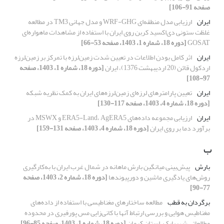
صفحه 91-106]
ایران
ارزیابی مدل منطقه‌ای WRF-GHG و مدل جهانی TM3 در مطالعه
غلظت ستونی ‌دی‌اکسید کربن روی ایران با استفاده از مشاهدات ماهواره‌ای
GOSAT
[دوره 18، شماره 1، 1403، صفحه 53-66]
ایران
اثر کامل بودن اطلاعات در تعیین شدت زمین‌لرزه با تمرکز بر زمین‌لرزه
اردکول قائن (20 اردیبهشت 1376)، ایران
[دوره 18، شماره 1، 1403، صفحه
97-108]
ایران
تعیین پارامترهای لرزه‌ای زمین‌لرزه‌های ایران به کمک نظریه شبکه
[دوره 18، شماره 4، 1403، صفحه 117-130]
ایران
ارزیابی مجموعه داده‌های ERA5-Land، AgERA5 و MSWX در
برآورد دما بر روی ایران
[دوره 18، شماره 4، 1403، صفحه 131-159]
ب
بارش
پیش‌بینی میانگین بارش ماهانه در شمال غرب ایران با به‌کارگیری
روش‌های یادگیری ماشین و دورپیوندها
[دوره 18، شماره 2، 1403، صفحه
77-90]
برگردان به قطب
مطالعه ساختارهای مغناطیسی با استفاده از داده‌های
مغناطیس هوایی و بررسی ارتباط آنها با کانی‌زایی مس پورفیری در محدوده
مطالعاتی شهربابک، استان کرمان
[دوره 18، شماره 1، 1403، صفحه 85-96]