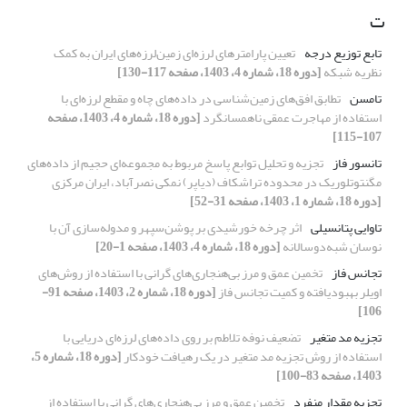
ت
تابع توزیع درجه
تعیین پارامترهای لرزه‌ای زمین‌لرزه‌های ایران به کمک
نظریه شبکه
[دوره 18، شماره 4، 1403، صفحه 117-130]
تامسن
تطابق افق‌های زمین‌شناسی در داده‌های چاه و مقطع لرزه‌ای با
استفاده از مهاجرت عمقی ناهمسانگرد
[دوره 18، شماره 4، 1403، صفحه
107-115]
تانسور فاز
تجزیه و تحلیل توابع پاسخ مربوط به مجموعه‌ای حجیم از داده‌های
مگنتوتلوریک در محدوده تراشکاف (دیاپر) نمکی نصرآباد، ایران مرکزی
[دوره 18، شماره 1، 1403، صفحه 31-52]
تاوایی پتانسیلی
اثر چرخه خورشیدی بر پوشن‌سپهر و مدوله‌سازی آن با
نوسان شبه‌دوسالانه
[دوره 18، شماره 4، 1403، صفحه 1-20]
تجانس فاز
تخمین عمق و مرز بی‌هنجاری‌های گرانی با استفاده از روش‌های
اویلر بهبودیافته و کمیت تجانس فاز
[دوره 18، شماره 2، 1403، صفحه 91-
106]
تجزیه مد متغیر
تضعیف نوفه تلاطم بر روی داده‌های لرزه‌ای دریایی با
استفاده از روش تجزیه مد متغیر در یک رهیافت خودکار
[دوره 18، شماره 5،
1403، صفحه 83-100]
تجزیه مقدار منفرد
تخمین عمق و مرز بی‌هنجاری‌های گرانی با استفاده از