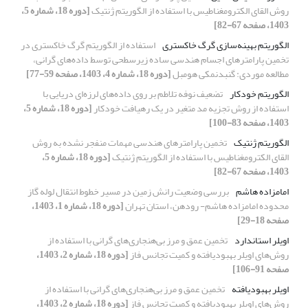
روش القای الکترومغناطیس با استفاده از الگوریتم ژنتیک
[دوره 18، شماره 5،
1403، صفحه 67-82]
الگوریتم بهینه‌سازی گرگ خاکستری
استفاده از الگوریتم گرگ خاکستری در
تخمین پارامترهای اجسام هندسی ساده زیر‌سطحی توسط داده‌های گرانی،
مطالعه موردی: گنبدنمکی هومبل
[دوره 18، شماره 4، 1403، صفحه 59-77]
الگوریتم خودکار
تضعیف نوفه تلاطم بر روی داده‌های لرزه‌ای دریایی با
استفاده از روش تجزیه مد متغیر در یک رهیافت خودکار
[دوره 18، شماره 5،
1403، صفحه 83-100]
الگوریتم ژنتیک
تخمین پارامترهای هندسی مهمات منفجر نشده به روش
القای الکترومغناطیس با استفاده از الگوریتم ژنتیک
[دوره 18، شماره 5،
1403، صفحه 67-82]
امامزاده هاشم
بررسی وضعیت رانش زمین در مسیر خطوط انتقال لوله گاز
محدوده امامزاده هاشم- رودهن، استان تهران
[دوره 18، شماره 1، 1403،
صفحه 18-29]
اویلر استاندارد
تخمین عمق و مرز بی‌هنجاری‌های گرانی با استفاده از
روش‌های اویلر بهبودیافته و کمیت تجانس فاز
[دوره 18، شماره 2، 1403،
صفحه 91-106]
اویلر بهبودیافته
تخمین عمق و مرز بی‌هنجاری‌های گرانی با استفاده از
روش‌های اویلر بهبودیافته و کمیت تجانس فاز
[دوره 18، شماره 2، 1403،