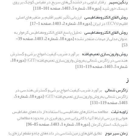
رنگین‌سپهر
رفتار تناوبی درخشندگی‌های سریع در مقیاس کوچک بر روی
دیسک خورشید
[دوره 18، شماره 5، 1403، صفحه 101-118]
روش القای الکترومغناطیسی
ارزیابی تأثیر تغییر اقلیم بر متغیرهای اصلی
اقلیم (ECVs) در ایران
[دوره 18، شماره 2، 1403، صفحه 1-17]
روش القای الکترومغناطیسی
تحلیل پاسخ القای الکترومغناطیس کره‌وار به
عنوان مدلی از مهمات منفجر نشده
[دوره 18، شماره 2، 1403، صفحه 39-
53]
روش وارون‌سازی تعمیم‌یافته
برآورد ضریب کیفیت امواج برشی و گسترش
هندسی در زاگرس شمالی به‌روش وارون‌سازی تعمیم‌یافته (GIT)
[دوره 18،
شماره 5، 1403، صفحه 119-131]
ز
زاگرس شمالی
برآورد ضریب کیفیت امواج برشی و گسترش هندسی در
زاگرس شمالی به‌روش وارون‌سازی تعمیم‌یافته (GIT)
[دوره 18، شماره 5،
1403، صفحه 119-131]
زاویه تیلت
مطالعه ساختارهای مغناطیسی با استفاده از داده‌های مغناطیس
هوایی و بررسی ارتباط آنها با کانی‌زایی مس پورفیری در محدوده مطالعاتی
شهربابک، استان کرمان
[دوره 18، شماره 1، 1403، صفحه 85-96]
زمان سیر موج
تطابق افق‌های زمین‌شناسی در داده‌های چاه و مقطع لرزه‌ای با