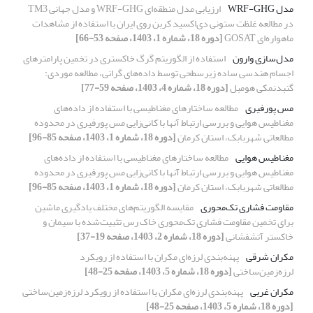
مدل WRF-GHG
ارزیابی مدل منطقه‌ای WRF-GHG و مدل جهانی TM3
در مطالعه غلظت ستونی ‌دی‌اکسید کربن روی ایران با استفاده از مشاهدات
ماهواره‌ای GOSAT
[دوره 18، شماره 1، 1403، صفحه 53-66]
مدل‌سازی وارون
استفاده از الگوریتم گرگ خاکستری در تخمین پارامترهای
اجسام هندسی ساده زیر‌سطحی توسط داده‌های گرانی، مطالعه موردی:
گنبدنمکی هومبل
[دوره 18، شماره 4، 1403، صفحه 59-77]
مس پورفیری
مطالعه ساختارهای مغناطیسی با استفاده از داده‌های
مغناطیس هوایی و بررسی ارتباط آنها با کانی‌زایی مس پورفیری در محدوده
مطالعاتی شهربابک، استان کرمان
[دوره 18، شماره 1، 1403، صفحه 85-96]
مغناطیس هوایی
مطالعه ساختارهای مغناطیسی با استفاده از داده‌های
مغناطیس هوایی و بررسی ارتباط آنها با کانی‌زایی مس پورفیری در محدوده
مطالعاتی شهربابک، استان کرمان
[دوره 18، شماره 1، 1403، صفحه 85-96]
مقاومت فشاری تک‌محوری
مقایسه الگوریتم‌های مختلف یادگیری ماشین
برای تخمین مقاومت فشاری تک‌محوری خاک رس تثبیت‌شده با سیمان و
خاکستر آتشفشانی
[دوره 18، شماره 2، 1403، صفحه 19-37]
مکران شرقی
پهنه‌بندی لرزه‌ای مکران با استفاده از رویکرد
لرزه‌زمین‌ساختی
[دوره 18، شماره 5، 1403، صفحه 25-48]
مکران غربی
پهنه‌بندی لرزه‌ای مکران با استفاده از رویکرد لرزه‌زمین‌ساختی
[دوره 18، شماره 5، 1403، صفحه 25-48]