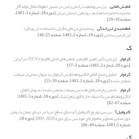
قطبش القایی
بررسی وضعیت رانش زمین در مسیر خطوط انتقال لوله گاز
محدوده امامزاده هاشم- رودهن، استان تهران
[دوره 18، شماره 1، 1403،
صفحه 18-29]
قطعه‌بندی ابرراندگی
پهنه‌بندی لرزه‌ای مکران با استفاده از رویکرد
لرزه‌زمین‌ساختی
[دوره 18، شماره 5، 1403، صفحه 25-48]
ک
کره‌وار
ارزیابی تأثیر تغییر اقلیم بر متغیرهای اصلی اقلیم (ECVs) در ایران
[دوره 18، شماره 2، 1403، صفحه 1-17]
کره‌وار
تحلیل پاسخ القای الکترومغناطیس کره‌وار به عنوان مدلی از مهمات
منفجر نشده
[دوره 18، شماره 2، 1403، صفحه 39-53]
کره‌وار
تخمین پارامترهای هندسی مهمات منفجر نشده به روش القای
الکترومغناطیس با استفاده از الگوریتم ژنتیک
[دوره 18، شماره 5، 1403،
صفحه 67-82]
کلروفیل‌آ
بررسی توزیع کلروفیل‌آ و دمای سطح دریا در دریای عمان با روش
دورسنجی تصاویر ماهواره‌ای مودیس برای دوره 2020-2000
[دوره 18،
شماره 5، 1403، صفحه 49-66]
گ