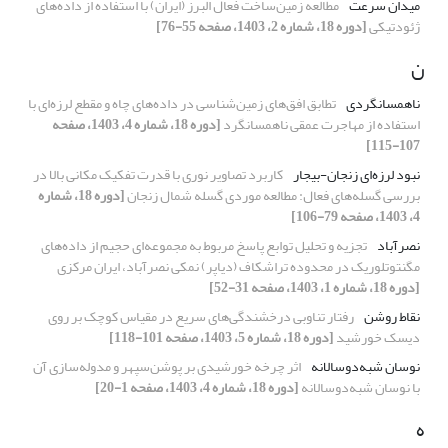
میدان سرعت
مطالعه زمین‌ساخت فعال البرز (ایران) با استفاده از داده‌های
ژئودتیکی
[دوره 18، شماره 2، 1403، صفحه 55-76]
ن
ناهمسانگردی
تطابق افق‌های زمین‌شناسی در داده‌های چاه و مقطع لرزه‌ای با
استفاده از مهاجرت عمقی ناهمسانگرد
[دوره 18، شماره 4، 1403، صفحه
107-115]
نبود لرزه‌‌ای زنجان-بیجار
کاربرد تصاویر نوری با قدرت تفکیک مکانی بالا در
بررسی گسله‌های فعال: مطالعه موردی گسله شمال زنجان
[دوره 18، شماره
4، 1403، صفحه 79-106]
نصرآباد
تجزیه و تحلیل توابع پاسخ مربوط به مجموعه‌ای حجیم از داده‌های
مگنتوتلوریک در محدوده تراشکاف (دیاپر) نمکی نصرآباد، ایران مرکزی
[دوره 18، شماره 1، 1403، صفحه 31-52]
نقاط روشن
رفتار تناوبی درخشندگی‌های سریع در مقیاس کوچک بر روی
دیسک خورشید
[دوره 18، شماره 5، 1403، صفحه 101-118]
نوسان شبه‌دوسالانه
اثر چرخه خورشیدی بر پوشن‌سپهر و مدوله‌سازی آن
با نوسان شبه‌دوسالانه
[دوره 18، شماره 4، 1403، صفحه 1-20]
ه