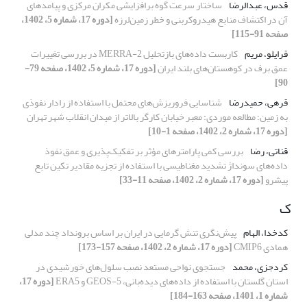
قدس، عبدالرضا
ساختار سرعت گوه برافزایشی مکران مرکزی و پیامدهای
آن در اکتشاف منابع هیدروکربنی و خطر زمین‌لرزه
[دوره 17، شماره 5، 1402،
صفحه 91-115]
قرایلو، مریم
کاربست داده‌های بازتحلیل MERRA-2 در بررسی تغییرات
عمق برف در کوهستان‌های بلند ایران
[دوره 17، شماره 5، 1402، صفحه 79-
90]
قرهی، حمیدرضا
شناسایی فروریزش‌های محتمل با استفاده از رادار نفوذی
به زمین؛ مطالعه موردی: معبر خیابان کارگر بالاتر از میدان انقلاب شهر تهران
[دوره 17، شماره 2، 1402، صفحه 1-10]
قناتی، رضا
بررسی کمی پارامترهای مؤثر بر تفکیک‌پذیری و عمق نفوذ
داده‌های سونداژ تشدید مغناطیسی با استفاده از تجزیه مقادیر تکین تابع
پیشرو
[دوره 17، شماره 2، 1402، صفحه 11-33]
ک
کدخدا، الهام
پیش‌نگری تنش گرمایی در ایران بر اساس برونداد چند مدلی
همادی CMIP6
[دوره 17، شماره 2، 1402، صفحه 157-173]
کردجزی، محمد
جستجوی نواحی مستعد نصب سلول‌های خورشیدی در
استان گلستان با استفاده از داده‌های دیده‌بانی، GEOS-5 و ERA5
[دوره 17،
شماره 1، 1401، صفحه 163-184]