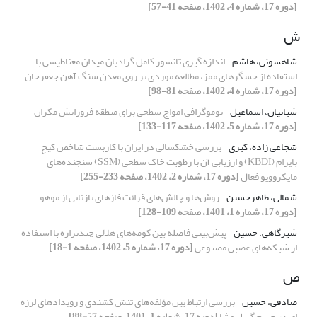
[دوره 17، شماره 4، 1402، صفحه 41-57]
ش
شاهسونی، هاشم
اندازه گیری تانسور کامل گرادیان میدان مغناطیسی با
استفاده از حسگرهای ممز، مطالعه موردی بر روی معدن سنگ آهن جعفرخان
[دوره 17، شماره 4، 1402، صفحه 81-98]
شبانیان، اسماعیل
توموگرافی امواج سطحی برای منطقه فرورانش مکران
[دوره 17، شماره 5، 1402، صفحه 117-133]
شجاعی زاده، کبری
بررسی خشکسالی در ایران با کاربست شاخص کیچ –
بایرام (KBDI) و ارزیابی آن با رطوبت خاک سطحی (SSM) سنجنده‌های
مایکروویو فعال
[دوره 17، شماره 2، 1402، صفحه 233-255]
شمالی، ظاهرحسین
روش‌ها و چالش‌های قرائت فازهای بازتابی از موهو
[دوره 17، شماره 1، 1401، صفحه 109-128]
شیرگاهی، حسین
پیش‌بینی فاصله بین کومه‌های هلالی چندترازه با استفاده
از شبکه‌های عصبی مصنوعی
[دوره 17، شماره 5، 1402، صفحه 1-18]
ص
صادقی، حسین
بررسی ارتباط بین مؤلفه‌های تنش کشندی و رویدادهای لرزه‌
ای در حریم گسل مشا
[دوره 17، شماره 1، 1401، صفحه 57-88]