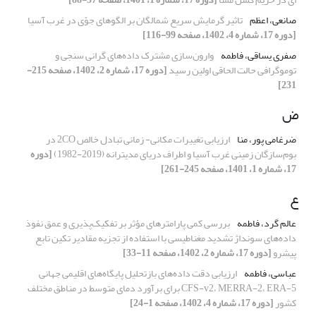
صانعی، اعظم
تاثیر گرمایش سریع شمالگان بر الگوهای جوّی در غرب آسیا
[دوره 17، شماره 4، 1402، صفحه 99-116]
صفری یساقی، فاطمه
وارون‌سازی مشترک داده‌های گرانی سنجی و
توموگرافی حالت الحاقی اولین رسید
[دوره 17، شماره 2، 1402، صفحه 215-
231]
ض
ضرغامی پور، منا
ارزیابی تغییرات مکانی- زمانی تبادل خالص 2CO در
بوم‌سازگان زمینی غرب آسیا و اطراف دریای مدیترانه (2019-1982)
[دوره
17، شماره 1، 1401، صفحه 245-261]
ع
عالم گرد، فاطمه
بررسی کمی پارامترهای مؤثر بر تفکیک‌پذیری و عمق نفوذ
داده‌های سونداژ تشدید مغناطیسی با استفاده از تجزیه مقادیر تکین تابع
پیشرو
[دوره 17، شماره 2، 1402، صفحه 11-33]
عباسی، فاطمه
ارزیابی دقت داده‌های بازتحلیل پایگاه‌های اقلیمی جهانی
CFS-v2، MERRA-2، ERA-5 برای برآورد دمای متوسط در مناطق مختلف
کشور
[دوره 17، شماره 4، 1402، صفحه 1-24]