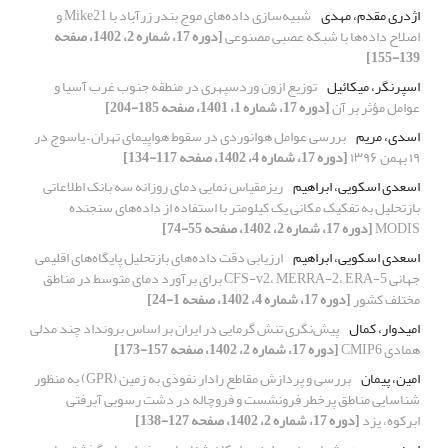
اژدری مقدم، مهدی
شبیه‌سازی‌ داده‌های موج بندر زرآباد با Mike21 و
اصلاح داده‌ها با شبکه عصبی مصنوعی
[دوره 17، شماره 2، 1402، صفحه
139-155]
اسپرنگر، میکائیل
توزیع ازون وردسپهری در منطقه جنوب غرب آسیا و
عوامل مؤثر بر آن
[دوره 17، شماره 1، 1401، صفحه 185-204]
اسدی، مریم
بررسی عوامل هوانوردی در سقوط هواپیمای تهران – یاسوج در
۱۹ بهمن ۱۳۹۶
[دوره 17، شماره 4، 1402، صفحه 117-134]
اسعدی اسکویی، ابراهیم
ریزمقیاس نمایی دمای روزانه سه بانک اطلاعاتی
بازتحلیل به تفکیک مکانی یک کیلومتر با استفاده از داده‌های سنجنده
MODIS
[دوره 17، شماره 2، 1402، صفحه 55-74]
اسعدی اسکویی، ابراهیم
ارزیابی دقت داده‌های بازتحلیل پایگاه‌های اقلیمی
جهانی CFS-v2، MERRA-2، ERA-5 برای برآورد دمای متوسط در مناطق
مختلف کشور
[دوره 17، شماره 4، 1402، صفحه 1-24]
امیدوار، کمال
پیش‌نگری تنش گرمایی در ایران بر اساس برونداد چند مدلی
همادی CMIP6
[دوره 17، شماره 2، 1402، صفحه 157-173]
امین، پیمان
بررسی و پردازش مقاطع رادار نفوذی به زمین (GPR) به منظور
شناسایی مناطق پرخطر فرونشست و فروچاله در دشت رسوبی آبرفتی
ابرکوه، یزد
[دوره 17، شماره 2، 1402، صفحه 127-138]