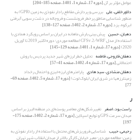
عوامل مؤثر بر آن
[دوره 17، شماره 1، 1401، صفحه 185-204]
دلاورخلفی، علی
بررسی و پردازش مقاطع رادار نفوذی به زمین (GPR) به
منظور شناسایی مناطق پرخطر فرونشست و فروچاله در دشت رسوبی آبرفتی
ابرکوه، یزد
[دوره 17، شماره 2، 1402، صفحه 127-138]
دهبان، حسین
پیش‎ بینی بارش ماهانه در ایران بر اساس رویکرد همادی با
استفاده از مدل CFSv.2/WRF (مطالعه موردی: دوره اکتبر 2019 تا آوریل
2020)
[دوره 17، شماره 1، 1401، صفحه 129-145]
دهقان فاروجی، فاطمه
تحلیل خطر لرزه‌ای شهر جدید پردیس با روش
احتمالاتی
[دوره 17، شماره 4، 1402، صفحه 41-57]
دهقان منشادی، سید هادی
پارامترهای لرزه‌خیزی و احتمال رخداد
زمین‏لرزه‏ها در شرق ایران (بلوک لوت)
[دوره 17، شماره 5، 1402، صفحه 69-
77]
ر
راست بود، اصغر
تغییرشکل‌های معاصر پوسته‌ای در منطقه البرز بر اساس
میدان سرعت GPS و توابع اسپلاین
[دوره 17، شماره 2، 1402، صفحه 175-
197]
رحیمی، حبیب
شناسایی فروریزش‌های محتمل با استفاده از رادار نفوذی به
زمین؛ مطالعه موردی: معبر خیابان کارگر بالاتر از میدان انقلاب شهر تهران