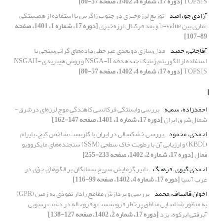
TOPSIS
[دوره 17، شماره 4، 1402، صفحه 57-80]
آزادی جو، امید
توزیع لرزه‌خیزی در جنوب زاگرس با استفاده از همبستگی
آماری بین b-value و بعد فرکتال لرزه‌خیزی
[دوره 17، شماره 1، 1401، صفحه
89-107]
آقاجانی، حمید
مدل‌سازی دوبعدی غیرخطی داده‌های گرانی‌سنجی با
استفاده از الگوریتم ژنتیک چند‌هدفه NSGA-II و روش هیبریدی NSGAII-
TOPSIS
[دوره 17، شماره 4، 1402، صفحه 57-80]
ا
احمدزاده، سمیه
بررسی وابستگی فرکانسی ﻛﺎﻫﻨﺪﮔﻲ موج لرزه‌ای درشرق-
شمال‌شرق ایران
[دوره 17، شماره 1، 1401، صفحه 147-162]
احمدی، محمود
بررسی خشکسالی در ایران با کاربست شاخص کیچ – بایرام
(KBDI) و ارزیابی آن با رطوبت خاک سطحی (SSM) سنجنده‌های مایکروویو
فعال
[دوره 17، شماره 2، 1402، صفحه 233-255]
احمدی گیوی، فرهنگ
تاثیر گرمایش سریع شمالگان بر الگوهای جوّی در
غرب آسیا
[دوره 17، شماره 4، 1402، صفحه 99-116]
اخوان قالیباف، محمد
بررسی و پردازش مقاطع رادار نفوذی به زمین (GPR)
به منظور شناسایی مناطق پرخطر فرونشست و فروچاله در دشت رسوبی
آبرفتی ابرکوه، یزد
[دوره 17، شماره 2، 1402، صفحه 127-138]