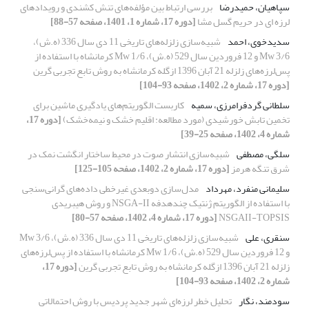
سپاهیان، حمیدرضا
بررسی ارتباط بین مؤلفه‌های تنش کشندی و رویدادهای
لرزه‌ ای در حریم گسل مشا
[دوره 17، شماره 1، 1401، صفحه 57-88]
سدیدخوی، احمد
شبیه‌سازی زلزله‌های تاریخی 11 دی سال 336 (ه.ش)،
3/6 Mw و 12 فروردین سال 529 (ه.ش)، 1/6 Mw کرمانشاه با استفاده از
پس‌لرزه‌های زلزله 21 آبان 1396 ازگله کرمانشاه به روش تابع تجربی گرین
[دوره 17، شماره 2، 1402، صفحه 93-104]
سلطانی گردفرامرزی، سمیه
کاربست الگوریتم‌های یادگیری ماشین برای
تخمین تابش خورشیدی (مورد مطالعه: اقلیم خشک و نیمه‌خشک)
[دوره 17،
شماره 4، 1402، صفحه 25-39]
سلگی، مصطفی
شبیه‌سازی انتشار صوت در محیط ساختار انگشت نمک در
شرق تنگه هرمز
[دوره 17، شماره 2، 1402، صفحه 105-125]
سلیمانی منفرد، مهرداد
مدل‌سازی دوبعدی غیرخطی داده‌های گرانی‌سنجی
با استفاده از الگوریتم ژنتیک چند‌هدفه NSGA-II و روش هیبریدی
NSGAII-TOPSIS
[دوره 17، شماره 4، 1402، صفحه 57-80]
سنقری، علی
شبیه‌سازی زلزله‌های تاریخی 11 دی سال 336 (ه.ش)، 3/6 Mw
و 12 فروردین سال 529 (ه.ش)، 1/6 Mw کرمانشاه با استفاده از پس‌لرزه‌های
زلزله 21 آبان 1396 ازگله کرمانشاه به روش تابع تجربی گرین
[دوره 17،
شماره 2، 1402، صفحه 93-104]
سودمند، نگار
تحلیل خطر لرزه‌ای شهر جدید پردیس با روش احتمالاتی