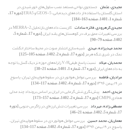
مجیدی، عثمان
جستجوی نواحی مستعد نصب سلول‌های خورشیدی در
استان گلستان با استفاده از داده‌های دیده‌بانی، GEOS-5 و ERA5
[دوره 17،
شماره 1، 1401، صفحه 163-184]
مجیدی کرهرودی، فائزه سادات
کاربست داده‌های بازتحلیل MERRA-2 در
بررسی تغییرات عمق برف در کوهستان‌های بلند ایران
[دوره 17، شماره 5،
1402، صفحه 79-90]
محمد مهدیزاده، مهدی
شبیه‌سازی انتشار صوت در محیط ساختار انگشت
نمک در شرق تنگه هرمز
[دوره 17، شماره 2، 1402، صفحه 105-125]
محمدیان، میلاد
نسبت پاسخ طیفیV/H زلزله‌های حوزه نزدیک گسل با توجه
به داده‌های ایران
[دوره 17، شماره 1، 1401، صفحه 21-38]
مرادیان، فاطمه
بررسی عوامل هوانوردی در سقوط هواپیمای تهران – یاسوج
در ۱۹ بهمن ۱۳۹۶
[دوره 17، شماره 4، 1402، صفحه 117-134]
مزیدی، احمد
پیش‌نگری تنش گرمایی در ایران بر اساس برونداد چند مدلی
همادی CMIP6
[دوره 17، شماره 2، 1402، صفحه 157-173]
مصطفی زاده، مهرداد
بررسی تغییرات تنش لرزه‌ای در زاگرس جنوبی
[دوره
17، شماره 5، 1402، صفحه 21-46]
معماریان، محمد حسین
بررسی عوامل هوانوردی در سقوط هواپیمای تهران –
یاسوج در ۱۹ بهمن ۱۳۹۶
[دوره 17، شماره 4، 1402، صفحه 117-134]