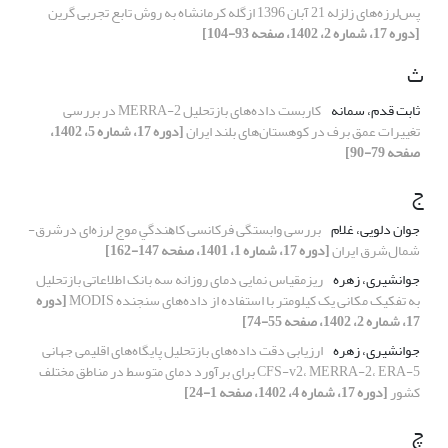
پس‌لرزه‌های زلزله 21 آبان 1396 ازگله کرمانشاه به روش تابع تجربی گرین
[دوره 17، شماره 2، 1402، صفحه 93-104]
ث
ثابت قدم، سمانه
کاربست داده‌های بازتحلیل MERRA-2 در بررسی
تغییرات عمق برف در کوهستان‌های بلند ایران
[دوره 17، شماره 5، 1402،
صفحه 79-90]
ج
جوان دلویی، غلام
بررسی وابستگی فرکانسی ﻛﺎﻫﻨﺪﮔﻲ موج لرزه‌ای درشرق-
شمال‌شرق ایران
[دوره 17، شماره 1، 1401، صفحه 147-162]
جوانشیری، زهره
ریزمقیاس نمایی دمای روزانه سه بانک اطلاعاتی بازتحلیل
به تفکیک مکانی یک کیلومتر با استفاده از داده‌های سنجنده MODIS
[دوره
17، شماره 2، 1402، صفحه 55-74]
جوانشیری، زهره
ارزیابی دقت داده‌های بازتحلیل پایگاه‌های اقلیمی جهانی
CFS-v2، MERRA-2، ERA-5 برای برآورد دمای متوسط در مناطق مختلف
کشور
[دوره 17، شماره 4، 1402، صفحه 1-24]
چ