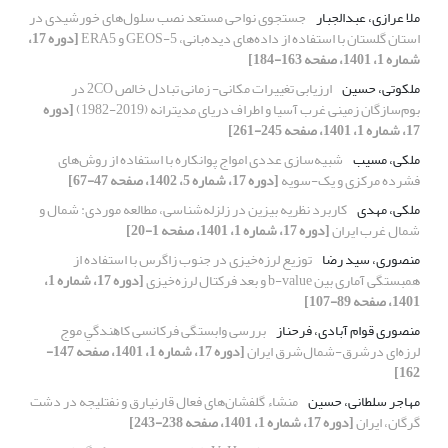
ملا عرازی، عبدالجبار
جستجوی نواحی مستعد نصب سلول‌های خورشیدی در
استان گلستان با استفاده از داده‌های دیده‌بانی، GEOS-5 و ERA5
[دوره 17،
شماره 1، 1401، صفحه 163-184]
ملکوتی، حسین
ارزیابی تغییرات مکانی- زمانی تبادل خالص 2CO در
بوم‌سازگان زمینی غرب آسیا و اطراف دریای مدیترانه (2019-1982)
[دوره
17، شماره 1، 1401، صفحه 245-261]
ملکی، مسیب
شبیه‌سازی عددی امواج پوانکاره با استفاده از روش‌های
فشرده مرکزی و یک-سویه
[دوره 17، شماره 5، 1402، صفحه 47-67]
ملکی، مهدی
کاربرد نظریه بیزین در زلزله‌شناسی، مطالعه موردی: شمال و
شمال غرب ایران
[دوره 17، شماره 1، 1401، صفحه 1-20]
منصوری، سید رضا
توزیع لرزه‌خیزی در جنوب زاگرس با استفاده از
همبستگی آماری بین b-value و بعد فرکتال لرزه‌خیزی
[دوره 17، شماره 1،
1401، صفحه 89-107]
منصوری قوام آبادی، فرحناز
بررسی وابستگی فرکانسی ﻛﺎﻫﻨﺪﮔﻲ موج
لرزه‌ای درشرق-شمال‌شرق ایران
[دوره 17، شماره 1، 1401، صفحه 147-
162]
مهاجر سلطانی، حسین
منشاء گلفشان‌های فعال قارنیارق و نفتلیجه در دشت
گرگان، ایران
[دوره 17، شماره 1، 1401، صفحه 238-243]