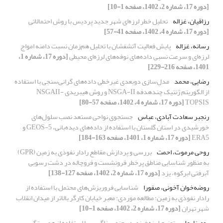
[دوره 17، شماره 2، 1402، صفحه 1-10]
رزاقیان، غزاله
تحلیل خطر لرزه‌ای شهر جدید پردیس با روش احتمالاتی
[دوره 17، شماره 4، 1402، صفحه 41-57]
رسانه، غزاله
پایش فعالیت آتشفشان با تحلیل هم‌زمان نسبت دامنه امواج
لرزه‌ای و سرعت نسبی داده‌های نوفه‌های لرزه‌ای محیطی
[دوره 17، شماره 1،
1401، صفحه 216-229]
رضایی، محمد
مدل‌سازی دوبعدی غیرخطی داده‌های گرانی‌سنجی با استفاده
از الگوریتم ژنتیک چند‌هدفه NSGA-II و روش هیبریدی NSGAII-
TOPSIS
[دوره 17، شماره 4، 1402، صفحه 57-80]
رنجبر سعادت آبادی، عباس
جستجوی نواحی مستعد نصب سلول‌های
خورشیدی در استان گلستان با استفاده از داده‌های دیده‌بانی، GEOS-5 و
ERA5
[دوره 17، شماره 1، 1401، صفحه 163-184]
روحی مرموت، احمت
بررسی و پردازش مقاطع رادار نفوذی به زمین (GPR)
به منظور شناسایی مناطق پرخطر فرونشست و فروچاله در دشت رسوبی
آبرفتی ابرکوه، یزد
[دوره 17، شماره 2، 1402، صفحه 127-138]
روضه‌خوان آخونی، صفورا
شناسایی فروریزش‌های محتمل با استفاده از
رادار نفوذی به زمین؛ مطالعه موردی: معبر خیابان کارگر بالاتر از میدان انقلاب
شهر تهران
[دوره 17، شماره 2، 1402، صفحه 1-10]
رومینا، علی
توزیع لرزه‌خیزی در جنوب زاگرس با استفاده از همبستگی