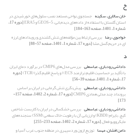
خ
خان سالاری، سکینه
جستجوی نواحی مستعد نصب سلول‌های خورشیدی در
استان گلستان با استفاده از داده‌های دیده‌بانی، GEOS-5 و ERA5
[دوره 17،
شماره 1، 1401، صفحه 163-184]
خواجوی، رضا
بررسی ارتباط بین مؤلفه‌های تنش کشندی و رویدادهای لرزه‌
ای در حریم گسل مشا
[دوره 17، شماره 1، 1401، صفحه 57-88]
د
داداشی رودباری، عباسعلی
بررسی مدل‌های CMIP6 در برآورد دمای ایران
با تأکید بر حساسیت اقلیم ترازمند ECS)) و پاسخ اقلیم گذرا (TCR)
[دوره
17، شماره 1، 1401، صفحه 39-56]
داداشی رودباری، عباسعلی
پیش‌نگری تنش گرمایی در ایران بر اساس
برونداد چند مدلی همادی CMIP6
[دوره 17، شماره 2، 1402، صفحه 157-
173]
داداشی رودباری، عباسعلی
بررسی خشکسالی در ایران با کاربست شاخص
کیچ – بایرام (KBDI) و ارزیابی آن با رطوبت خاک سطحی (SSM) سنجنده‌های
مایکروویو فعال
[دوره 17، شماره 2، 1402، صفحه 233-255]
دامن افشان، مهسا
توزیع ازون وردسپهری در منطقه جنوب غرب آسیا و