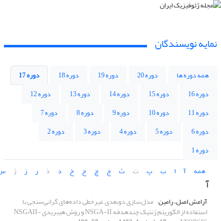
نمایه نویسندگان
همه دوره ها
دوره 20
دوره 19
دوره 18
دوره 17
دوره 16
دوره 15
دوره 14
دوره 13
دوره 12
دوره 11
دوره 10
دوره 9
دوره 8
دوره 7
دوره 6
دوره 5
دوره 4
دوره 3
دوره 2
دوره 1
همه
آ
ا
ب
پ
ت
ث
ج
چ
ح
خ
د
ذ
ر
ز
ژ
س
آ
آرامش اصل، رامین
مدل‌سازی دوبعدی غیرخطی داده‌های گرانی‌سنجی با
استفاده از الگوریتم ژنتیک چند‌هدفه NSGA-II و روش هیبریدی NSGAII-