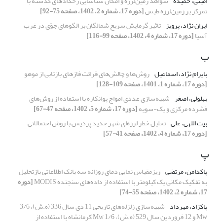
امینی، حمیده
شواهد زمین‌لرزه و امکان شناسایی رخدادهای گذشته با
تمرکز بر زمین‌لرزه طبس
[دوره 17، شماره 2، 1402، صفحه 75-92]
ایران نژاد، پرویز
تاثیر گرمایش سریع شمالگان بر الگوهای جوّی در غرب
آسیا
[دوره 17، شماره 4، 1402، صفحه 99-116]
ب
بایرام نژاد، اسماعیل
روش‌ها و چالش‌های قرائت فازهای بازتابی از موهو
[دوره 17، شماره 1، 1401، صفحه 109-128]
بهلولی، اصغر
شبیه‌سازی عددی امواج پوانکاره با استفاده از روش‌های
فشرده مرکزی و یک-سویه
[دوره 17، شماره 5، 1402، صفحه 47-67]
بیت اللهی، علی
تحلیل خطر لرزه‌ای شهر جدید پردیس با روش احتمالاتی
[دوره 17، شماره 4، 1402، صفحه 41-57]
پ
پاکدامن، مرتضی
ریزمقیاس نمایی دمای روزانه سه بانک اطلاعاتی بازتحلیل
به تفکیک مکانی یک کیلومتر با استفاده از داده‌های سنجنده MODIS
[دوره
17، شماره 2، 1402، صفحه 55-74]
پاکزاد، مهرداد
شبیه‌سازی زلزله‌های تاریخی 11 دی سال 336 (ه.ش)، 3/6
Mw و 12 فروردین سال 529 (ه.ش)، 1/6 Mw کرمانشاه با استفاده از