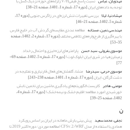
مهدویان، عباس
نسبت پاسخ طیفیV/H زلزله‌های حوزه نزدیک گسل با
توجه به داده‌های ایران
[دوره 17، شماره 1، 1401، صفحه 21-38]
مهشادنیا، لیلا
بررسی تغییرات تنش لرزه‌ای در زاگرس جنوبی
[دوره 17،
شماره 5، 1402، صفحه 21-46]
مهندسی نمین، مستانه
مطالعه عددی مقایسه‌ای گردش آب در خلیج فارس
با بهره‌گیری از طرح‌واره‌های تلاطمی مختلف
[دوره 17، شماره 2، 1402، صفحه
35-53]
موسوی بفروئی، سید حسن
پارامترهای لرزه‌خیزی و احتمال رخداد
زمین‏لرزه‏ها در شرق ایران (بلوک لوت)
[دوره 17، شماره 5، 1402، صفحه 69-
77]
موسوی حرمی، سیدرضا
منشاء گلفشان‌های فعال قارنیارق و نفتلیجه در
دشت گرگان، ایران
[دوره 17، شماره 1، 1401، صفحه 238-243]
مومنی، هاجر
کاربست الگوریتم‌های یادگیری ماشین برای تخمین تابش
خورشیدی (مورد مطالعه: اقلیم خشک و نیمه‌خشک)
[دوره 17، شماره 4،
1402، صفحه 25-39]
ن
نجفی، محمدسعید
پیش‎ بینی بارش ماهانه در ایران بر اساس رویکرد
همادی با استفاده از مدل CFSv.2/WRF (مطالعه موردی: دوره اکتبر 2019 تا