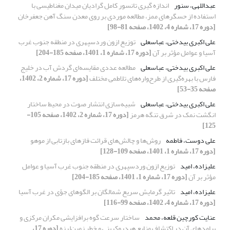
عبداللهی، سنور
اندازه گیری تانسور کامل گرادیان میدان مغناطیسی با
استفاده از حسگرهای ممز، مطالعه موردی بر روی معدن سنگ آهن جعفرخان
[دوره 17، شماره 4، 1402، صفحه 81-98]
علی اکبری بیدختی، عباسعلی
توزیع ازون وردسپهری در منطقه جنوب غرب
آسیا و عوامل مؤثر بر آن
[دوره 17، شماره 1، 1401، صفحه 185-204]
علی اکبری بیدختی، عباسعلی
مطالعه عددی مقایسه‌ای گردش آب در خلیج
فارس با بهره‌گیری از طرح‌واره‌های تلاطمی مختلف
[دوره 17، شماره 2، 1402،
صفحه 35-53]
علی اکبری بیدختی، عباسعلی
شبیه‌سازی انتشار صوت در محیط ساختار
انگشت نمک در شرق تنگه هرمز
[دوره 17، شماره 2، 1402، صفحه 105-
125]
علی دوست، فاطمه
روش‌ها و چالش‌های قرائت فازهای بازتابی از موهو
[دوره 17، شماره 1، 1401، صفحه 109-128]
علیزاده، امید
توزیع ازون وردسپهری در منطقه جنوب غرب آسیا و عوامل
مؤثر بر آن
[دوره 17، شماره 1، 1401، صفحه 185-204]
علیزاده، امید
تاثیر گرمایش سریع شمالگان بر الگوهای جوّی در غرب آسیا
[دوره 17، شماره 4، 1402، صفحه 99-116]
عنایت کورچین قلعه، محمد
ساختار سرعت گوه برافزایشی مکران مرکزی و
پیامدهای آن در اکتشاف منابع هیدروکربنی و خطر زمین‌لرزه
[دوره 17،