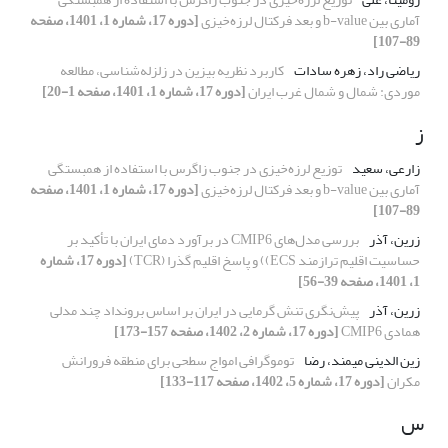
آماری بین b-value و بعد فرکتال لرزه‌خیزی
[دوره 17، شماره 1، 1401، صفحه
89-107]
ریاضی راد، زهره سادات
کاربرد نظریه بیزین در زلزله‌شناسی، مطالعه
موردی: شمال و شمال غرب ایران
[دوره 17، شماره 1، 1401، صفحه 1-20]
ز
زارعی، سعید
توزیع لرزه‌خیزی در جنوب زاگرس با استفاده از همبستگی
آماری بین b-value و بعد فرکتال لرزه‌خیزی
[دوره 17، شماره 1، 1401، صفحه
89-107]
زرین، آذر
بررسی مدل‌های CMIP6 در برآورد دمای ایران با تأکید بر
حساسیت اقلیم ترازمند ECS)) و پاسخ اقلیم گذرا (TCR)
[دوره 17، شماره
1، 1401، صفحه 39-56]
زرین، آذر
پیش‌نگری تنش گرمایی در ایران بر اساس برونداد چند مدلی
همادی CMIP6
[دوره 17، شماره 2، 1402، صفحه 157-173]
زین الدینی میمند، رضا
توموگرافی امواج سطحی برای منطقه فرورانش
مکران
[دوره 17، شماره 5، 1402، صفحه 117-133]
س