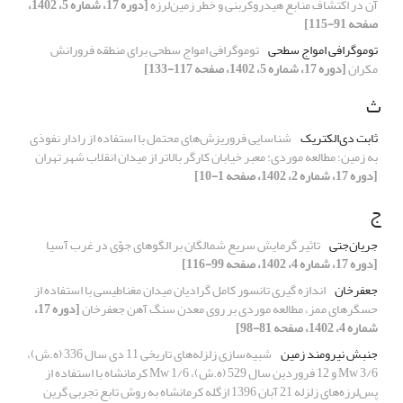
آن در اکتشاف منابع هیدروکربنی و خطر زمین‌لرزه
[دوره 17، شماره 5، 1402،
صفحه 91-115]
توموگرافی امواج سطحی
توموگرافی امواج سطحی برای منطقه فرورانش
مکران
[دوره 17، شماره 5، 1402، صفحه 117-133]
ث
ثابت دی‌الکتریک
شناسایی فروریزش‌های محتمل با استفاده از رادار نفوذی
به زمین؛ مطالعه موردی: معبر خیابان کارگر بالاتر از میدان انقلاب شهر تهران
[دوره 17، شماره 2، 1402، صفحه 1-10]
ج
جریان‌جتی
تاثیر گرمایش سریع شمالگان بر الگوهای جوّی در غرب آسیا
[دوره 17، شماره 4، 1402، صفحه 99-116]
جعفرخان
اندازه گیری تانسور کامل گرادیان میدان مغناطیسی با استفاده از
حسگرهای ممز، مطالعه موردی بر روی معدن سنگ آهن جعفرخان
[دوره 17،
شماره 4، 1402، صفحه 81-98]
جنبش نیرومند زمین
شبیه‌سازی زلزله‌های تاریخی 11 دی سال 336 (ه.ش)،
3/6 Mw و 12 فروردین سال 529 (ه.ش)، 1/6 Mw کرمانشاه با استفاده از
پس‌لرزه‌های زلزله 21 آبان 1396 ازگله کرمانشاه به روش تابع تجربی گرین