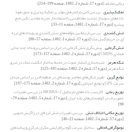
زمانی مختلف
[دوره 17، شماره 2، 1402، صفحه 199-214]
تفکیک‌پذیری
بررسی کمی پارامترهای مؤثر بر تفکیک‌پذیری و عمق نفوذ
داده‌های سونداژ تشدید مغناطیسی با استفاده از تجزیه مقادیر تکین تابع
پیشرو
[دوره 17، شماره 2، 1402، صفحه 11-33]
تنش کشندی
بررسی ارتباط بین مؤلفه‌های تنش کشندی و رویدادهای لرزه‌
ای در حریم گسل مشا
[دوره 17، شماره 1، 1402، صفحه 57-88]
تنش گرمایی
پیش‌نگری تنش گرمایی در ایران بر اساس برونداد چند مدلی
همادی CMIP6
[دوره 17، شماره 2، 1402، صفحه 157-173]
تنگه هرمز
شبیه‌سازی انتشار صوت در محیط ساختار انگشت نمک در شرق
تنگه هرمز
[دوره 17، شماره 2، 1402، صفحه 105-125]
توابع گرین
تغییرشکل‌های معاصر پوسته‌ای در منطقه البرز بر اساس میدان
سرعت GPS و توابع اسپلاین
[دوره 17، شماره 2، 1402، صفحه 175-197]
توزیع زمانی
کاربست داده‌های بازتحلیل MERRA-2 در بررسی تغییرات
عمق برف در کوهستان‌های بلند ایران
[دوره 17، شماره 5، 1402، صفحه 79-
90]
توزیع مکانی اختلاف تنش
بررسی تغییرات تنش لرزه‌ای در زاگرس جنوبی
[دوره 17، شماره 5، 1402، صفحه 21-46]
توموگرافی الحاقی
ساختار سرعت گوه برافزایشی مکران مرکزی و پیامدهای