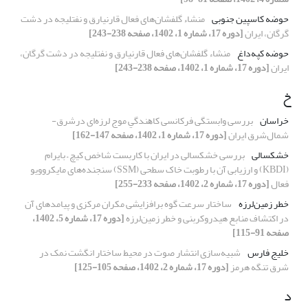
حوضه کاسپین جنوبی
منشاء گلفشان‌های فعال قارنیارق و نفتلیجه در دشت
گرگان، ایران
[دوره 17، شماره 1، 1402، صفحه 238-243]
حوضه کپه‌داغ
منشاء گلفشان‌های فعال قارنیارق و نفتلیجه در دشت گرگان،
ایران
[دوره 17، شماره 1، 1402، صفحه 238-243]
خ
خراسان
بررسی وابستگی فرکانسی ﻛﺎﻫﻨﺪﮔﻲ موج لرزه‌ای درشرق-
شمال‌شرق ایران
[دوره 17، شماره 1، 1402، صفحه 147-162]
خشکسالی
بررسی خشکسالی در ایران با کاربست شاخص کیچ – بایرام
(KBDI) و ارزیابی آن با رطوبت خاک سطحی (SSM) سنجنده‌های مایکروویو
فعال
[دوره 17، شماره 2، 1402، صفحه 233-255]
خطر زمین‌لرزه
ساختار سرعت گوه برافزایشی مکران مرکزی و پیامدهای آن
در اکتشاف منابع هیدروکربنی و خطر زمین‌لرزه
[دوره 17، شماره 5، 1402،
صفحه 91-115]
خلیج فارس
شبیه‌سازی انتشار صوت در محیط ساختار انگشت نمک در
شرق تنگه هرمز
[دوره 17، شماره 2، 1402، صفحه 105-125]
د