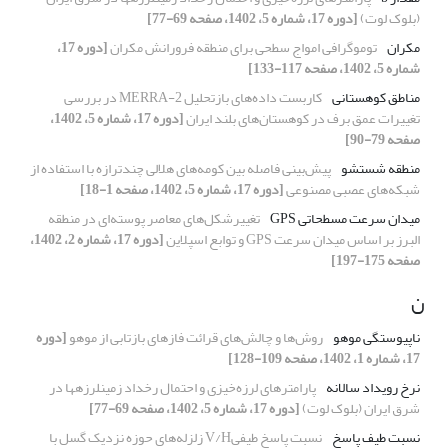
(بلوک لوت)
[دوره 17، شماره 5، 1402، صفحه 69-77]
مکران
توموگرافی امواج سطحی برای منطقه فرورانش مکران
[دوره 17،
شماره 5، 1402، صفحه 117-133]
مناطق کوهستانی
کاربست داده‌های بازتحلیل MERRA-2 در بررسی
تغییرات عمق برف در کوهستان‌های بلند ایران
[دوره 17، شماره 5، 1402،
صفحه 79-90]
منطقه شستشو
پیش‌بینی فاصله بین کومه‌های هلالی چندترازه با استفاده از
شبکه‌های عصبی مصنوعی
[دوره 17، شماره 5، 1402، صفحه 1-18]
میدان سرعت مسطحاتی GPS
تغییرشکل‌های معاصر پوسته‌ای در منطقه
البرز بر اساس میدان سرعت GPS و توابع اسپلاین
[دوره 17، شماره 2، 1402،
صفحه 175-197]
ن
ناپیوستگی موهو
روش‌ها و چالش‌های قرائت فازهای بازتابی از موهو
[دوره
17، شماره 1، 1402، صفحه 109-128]
نرخ رویداد سالانه
پارامترهای لرزه‌خیزی و احتمال رخداد زمین‏لرزه‏ها در
شرق ایران (بلوک لوت)
[دوره 17، شماره 5، 1402، صفحه 69-77]
نسبت طیف پاسخ
نسبت پاسخ طیفیV/H زلزله‌های حوزه نزدیک گسل با