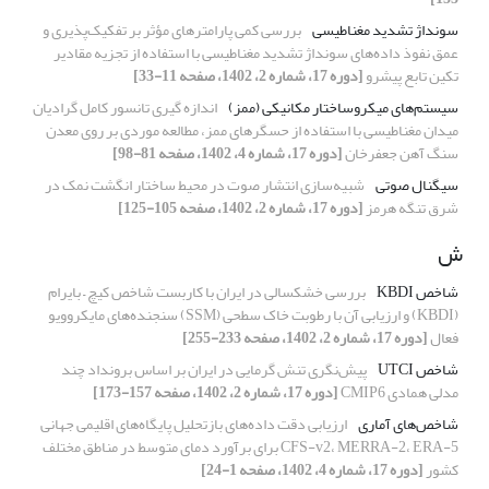
سونداژ تشدید مغناطیسی
بررسی کمی پارامترهای مؤثر بر تفکیک‌پذیری و
عمق نفوذ داده‌های سونداژ تشدید مغناطیسی با استفاده از تجزیه مقادیر
تکین تابع پیشرو
[دوره 17، شماره 2، 1402، صفحه 11-33]
سیستم‌های میکروساختار مکانیکی (ممز)
اندازه گیری تانسور کامل گرادیان
میدان مغناطیسی با استفاده از حسگرهای ممز، مطالعه موردی بر روی معدن
سنگ آهن جعفرخان
[دوره 17، شماره 4، 1402، صفحه 81-98]
سیگنال صوتی
شبیه‌سازی انتشار صوت در محیط ساختار انگشت نمک در
شرق تنگه هرمز
[دوره 17، شماره 2، 1402، صفحه 105-125]
ش
شاخص KBDI
بررسی خشکسالی در ایران با کاربست شاخص کیچ – بایرام
(KBDI) و ارزیابی آن با رطوبت خاک سطحی (SSM) سنجنده‌های مایکروویو
فعال
[دوره 17، شماره 2، 1402، صفحه 233-255]
شاخص UTCI
پیش‌نگری تنش گرمایی در ایران بر اساس برونداد چند
مدلی همادی CMIP6
[دوره 17، شماره 2، 1402، صفحه 157-173]
شاخص‌های آماری
ارزیابی دقت داده‌های بازتحلیل پایگاه‌های اقلیمی جهانی
CFS-v2، MERRA-2، ERA-5 برای برآورد دمای متوسط در مناطق مختلف
کشور
[دوره 17، شماره 4، 1402، صفحه 1-24]