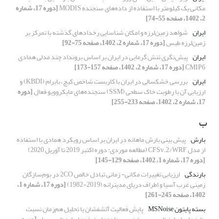
مکانی یک کیلومتر با استفاده از داده‌های سنجنده MODIS
[دوره 17، شماره
2، 1402، صفحه 55-74]
ایران
شواهد زمین‌لرزه و امکان شناسایی رخدادهای گذشته با تمرکز بر
زمین‌لرزه طبس
[دوره 17، شماره 2، 1402، صفحه 75-92]
ایران
پیش‌نگری تنش گرمایی در ایران بر اساس برونداد چند مدلی همادی
CMIP6
[دوره 17، شماره 2، 1402، صفحه 157-173]
ایران
بررسی خشکسالی در ایران با کاربست شاخص کیچ – بایرام (KBDI) و
ارزیابی آن با رطوبت خاک سطحی (SSM) سنجنده‌های مایکروویو فعال
[دوره
17، شماره 2، 1402، صفحه 233-255]
ب
بارش
پیش‎ بینی بارش ماهانه در ایران بر اساس رویکرد همادی با استفاده
از مدل CFSv.2/WRF (مطالعه موردی: دوره اکتبر 2019 تا آوریل 2020)
[دوره 17، شماره 1، 1402، صفحه 129-145]
بارندگی
ارزیابی تغییرات مکانی- زمانی تبادل خالص 2CO در بوم‌سازگان
زمینی غرب آسیا و اطراف دریای مدیترانه (2019-1982)
[دوره 17، شماره 1،
1402، صفحه 245-261]
بسته پایتون MSNoise
پایش فعالیت آتشفشان با تحلیل هم‌زمان نسبت