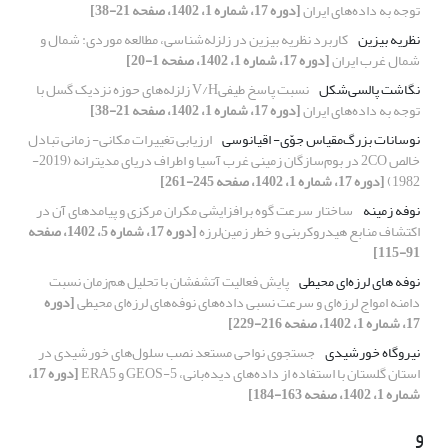
توجه به داده‌های ایران
[دوره 17، شماره 1، 1402، صفحه 21-38]
نظریه بیزین
کاربرد نظریه بیزین در زلزله‌شناسی، مطالعه موردی: شمال و
شمال غرب ایران
[دوره 17، شماره 1، 1402، صفحه 1-20]
نگاشت‌ پالسی‌شکل
نسبت پاسخ طیفیV/H زلزله‌های حوزه نزدیک گسل با
توجه به داده‌های ایران
[دوره 17، شماره 1، 1402، صفحه 21-38]
نوسانات بزرگ‌مقیاس جوّی- اقیانوسی
ارزیابی تغییرات مکانی- زمانی تبادل
خالص 2CO در بوم‌سازگان زمینی غرب آسیا و اطراف دریای مدیترانه (2019-
1982)
[دوره 17، شماره 1، 1402، صفحه 245-261]
نوفه زمینه
ساختار سرعت گوه برافزایشی مکران مرکزی و پیامدهای آن در
اکتشاف منابع هیدروکربنی و خطر زمین‌لرزه
[دوره 17، شماره 5، 1402، صفحه
91-115]
نوفه های لرزه‌ای محیطی
پایش فعالیت آتشفشان با تحلیل هم‌زمان نسبت
دامنه امواج لرزه‌ای و سرعت نسبی داده‌های نوفه‌های لرزه‌ای محیطی
[دوره
17، شماره 1، 1402، صفحه 216-229]
نیروگاه خورشیدی
جستجوی نواحی مستعد نصب سلول‌های خورشیدی در
استان گلستان با استفاده از داده‌های دیده‌بانی، GEOS-5 و ERA5
[دوره 17،
شماره 1، 1402، صفحه 163-184]
و