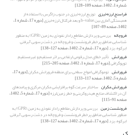
شماره 1، 1402، صفحه 109-128]
فراسنج لرزه‌خیزی
توزیع لرزه‌خیزی در جنوب زاگرس با استفاده از
همبستگی آماری بین b-value و بعد فرکتال لرزه‌خیزی
[دوره 17، شماره 1،
1402، صفحه 89-107]
فروچاله
بررسی و پردازش مقاطع رادار نفوذی به زمین (GPR) به منظور
شناسایی مناطق پرخطر فرونشست و فروچاله در دشت رسوبی آبرفتی
ابرکوه، یزد
[دوره 17، شماره 2، 1402، صفحه 127-138]
فرورانش
تأثیر خطای مدل رقومی ارتفاعی بر اثر مستقیم و غیرمستقیم
توپوگرافی
[دوره 17، شماره 1، 1402، صفحه 205-215]
فرورانش
توموگرافی امواج سطحی برای منطقه فرورانش مکران
[دوره 17،
شماره 5، 1402، صفحه 117-133]
فرورانش مکران
ساختار سرعت گوه برافزایشی مکران مرکزی و پیامدهای
آن در اکتشاف منابع هیدروکربنی و خطر زمین‌لرزه
[دوره 17، شماره 5، 1402،
صفحه 91-115]
فرونشست زمین
بررسی و پردازش مقاطع رادار نفوذی به زمین (GPR) به
منظور شناسایی مناطق پرخطر فرونشست و فروچاله در دشت رسوبی آبرفتی
ابرکوه، یزد
[دوره 17، شماره 2، 1402، صفحه 127-138]
ک