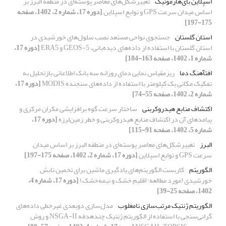
اسپلاین بای‌هارمونیک
تغییرشکل‌های معاصر پوسته‌ای در منطقه البرز بر
اساس میدان سرعت GPS و توابع اسپلاین
[دوره 17، شماره 2، 1402، صفحه
175-197]
استان گلستان
جستجوی نواحی مستعد نصب سلول‌های خورشیدی در
استان گلستان با استفاده از داده‌های دیده‌بانی، GEOS-5 و ERA5
[دوره 17،
شماره 1، 1402، صفحه 163-184]
افتآهنگ دما
ریزمقیاس نمایی دمای روزانه سه بانک اطلاعاتی بازتحلیل به
تفکیک مکانی یک کیلومتر با استفاده از داده‌های سنجنده MODIS
[دوره 17،
شماره 2، 1402، صفحه 55-74]
اکتشاف منابع هیدروکربنی
ساختار سرعت گوه برافزایشی مکران مرکزی و
پیامدهای آن در اکتشاف منابع هیدروکربنی و خطر زمین‌لرزه
[دوره 17،
شماره 5، 1402، صفحه 91-115]
البرز
تغییرشکل‌های معاصر پوسته‌ای در منطقه البرز بر اساس میدان
سرعت GPS و توابع اسپلاین
[دوره 17، شماره 2، 1402، صفحه 175-197]
الگوریتم
کاربست الگوریتم‌های یادگیری ماشین برای تخمین تابش
خورشیدی (مورد مطالعه: اقلیم خشک و نیمه‌خشک)
[دوره 17، شماره 4،
1402، صفحه 25-39]
الگوریتم ژنتیک مرتب‌سازی نامغلوب
مدل‌سازی دوبعدی غیرخطی داده‌های
گرانی‌سنجی با استفاده از الگوریتم ژنتیک چند‌هدفه NSGA-II و روش