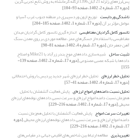
پس‌لرزه‌های زلزله 21 آبان 1396 ازگله کرمانشاه به روش تابع تجربی گرین
[دوره 17، شماره 2، 1402، صفحه 93-104]
تاشدگی وردایست
توزیع ازون وردسپهری در منطقه جنوب غرب آسیا و
عوامل مؤثر بر آن
[دوره 17، شماره 1، 1402، صفحه 185-204]
تانسور کامل گرادیان مغناطیسی
اندازه گیری تانسور کامل گرادیان میدان
مغناطیسی با استفاده از حسگرهای ممز، مطالعه موردی بر روی معدن سنگ
آهن جعفرخان
[دوره 17، شماره 4، 1402، صفحه 81-98]
تثبیت ساحل
شبیه‌سازی‌ داده‌های موج بندر زرآباد با Mike21 و اصلاح
داده‌ها با شبکه عصبی مصنوعی
[دوره 17، شماره 2، 1402، صفحه 139-
155]
تحلیل خطر لرزه‌ای
تحلیل خطر لرزه‌ای شهر جدید پردیس با روش احتمالاتی
[دوره 17، شماره 4، 1402، صفحه 41-57]
تحلیل نسبت دامنه‌های امواج لرزه‌ای
پایش فعالیت آتشفشان با تحلیل
هم‌زمان نسبت دامنه امواج لرزه‌ای و سرعت نسبی داده‌های نوفه‌های لرزه‌ای
محیطی
[دوره 17، شماره 1، 1402، صفحه 216-229]
تغییرات سرعت امواج
پایش فعالیت آتشفشان با تحلیل هم‌زمان نسبت
دامنه امواج لرزه‌ای و سرعت نسبی داده‌های نوفه‌های لرزه‌ای محیطی
[دوره
17، شماره 1، 1402، صفحه 216-229]
تغییرپذیری
مطالعه ارتباط بین شاخص‌های اقلیمی جهانی در مقیاس‌های