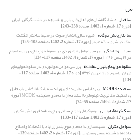
س
ساختار
منشاء گلفشان‌های فعال قارنیارق و نفتلیجه در دشت گرگان، ایران
[دوره 17، شماره 1، 1402، صفحه 238-243]
ساختار پخش دوگانه
شبیه‌سازی انتشار صوت در محیط ساختار انگشت
نمک در شرق تنگه هرمز
[دوره 17، شماره 2، 1402، صفحه 105-125]
سرعت واماندگی
بررسی عوامل هوانوردی در سقوط هواپیمای تهران – یاسوج
در ۱۹ بهمن ۱۳۹۶
[دوره 17، شماره 4، 1402، صفحه 117-134]
سقوط هواپیمای تهران &‌ndash
بررسی عوامل هوانوردی در سقوط هواپیمای
تهران – یاسوج در ۱۹ بهمن ۱۳۹۶
[دوره 17، شماره 4، 1402، صفحه 117-
134]
سنجنده MODIS
ریزمقیاس نمایی دمای روزانه سه بانک اطلاعاتی بازتحلیل
به تفکیک مکانی یک کیلومتر با استفاده از داده‌های سنجنده MODIS
[دوره
17، شماره 2، 1402، صفحه 55-74]
سنگ‌کره اقیانوسی
توموگرافی امواج سطحی برای منطقه فرورانش مکران
[دوره 17، شماره 5، 1402، صفحه 117-133]
سواحل مکران
شبیه‌سازی‌ داده‌های موج بندر زرآباد با Mike21 و اصلاح
داده‌ها با شبکه عصبی مصنوعی
[دوره 17، شماره 2، 1402، صفحه 139-
155]