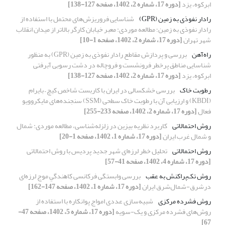
ابرکوه، یزد
[دوره 17، شماره 2، 1402، صفحه 127-138]
رادار نفوذی به زمین (GPR)
شناسایی فروریزش‌های محتمل با استفاده از
رادار نفوذی به زمین؛ مطالعه موردی: معبر خیابان کارگر بالاتر از میدان انقلاب
شهر تهران
[دوره 17، شماره 2، 1402، صفحه 1-10]
راه‌آهن
بررسی و پردازش مقاطع رادار نفوذی به زمین (GPR) به منظور
شناسایی مناطق پرخطر فرونشست و فروچاله در دشت رسوبی آبرفتی
ابرکوه، یزد
[دوره 17، شماره 2، 1402، صفحه 127-138]
رطوبت خاک
بررسی خشکسالی در ایران با کاربست شاخص کیچ – بایرام
(KBDI) و ارزیابی آن با رطوبت خاک سطحی (SSM) سنجنده‌های مایکروویو
فعال
[دوره 17، شماره 2، 1402، صفحه 233-255]
روش احتمالاتی
کاربرد نظریه بیزین در زلزله‌شناسی، مطالعه موردی: شمال
و شمال غرب ایران
[دوره 17، شماره 1، 1402، صفحه 1-20]
روش احتمالاتی
تحلیل خطر لرزه‌ای شهر جدید پردیس با روش احتمالاتی
[دوره 17، شماره 4، 1402، صفحه 41-57]
روش تک‌پراکنش به عقب
بررسی وابستگی فرکانسی ﻛﺎﻫﻨﺪﮔﻲ موج لرزه‌ای
درشرق-شمال‌شرق ایران
[دوره 17، شماره 1، 1402، صفحه 147-162]
روش فشرده مرکزی
شبیه‌سازی عددی امواج پوانکاره با استفاده از
روش‌های فشرده مرکزی و یک-سویه
[دوره 17، شماره 5، 1402، صفحه 47-
67]