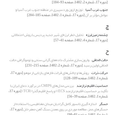
[دوره 17، شماره 2، 1402، صفحه 93-104]
جنوب غرب آسیا
توزیع ازون وردسپهری در منطقه جنوب غرب آسیا و
عوامل مؤثر بر آن
[دوره 17، شماره 1، 1402، صفحه 185-204]
چ
چشمه زمین‌لرزه
تحلیل خطر لرزه‌ای شهر جدید پردیس با روش احتمالاتی
[دوره 17، شماره 4، 1402، صفحه 41-57]
ح
حالت الحاقی
وارون‌سازی مشترک داده‌های گرانی سنجی و توموگرافی حالت
الحاقی اولین رسید
[دوره 17، شماره 2، 1402، صفحه 215-231]
حرکت ذرات
روش‌ها و چالش‌های قرائت فازهای بازتابی از موهو
[دوره 17،
شماره 1، 1402، صفحه 109-128]
حساسیت اقلیم ترازمند
بررسی مدل‌های CMIP6 در برآورد دمای ایران با
تأکید بر حساسیت اقلیم ترازمند ECS)) و پاسخ اقلیم گذرا (TCR)
[دوره 17،
شماره 1، 1402، صفحه 39-56]
حسگر
اندازه گیری تانسور کامل گرادیان میدان مغناطیسی با استفاده از
حسگرهای ممز، مطالعه موردی بر روی معدن سنگ آهن جعفرخان
[دوره 17،
شماره 4، 1402، صفحه 81-98]