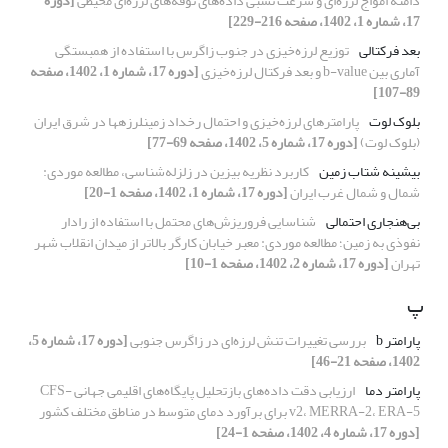
دامنه امواج لرزه‌ای و سرعت نسبی داده‌های نوفه‌های لرزه‌ای محیطی
[دوره
17، شماره 1، 1402، صفحه 216-229]
بعد فرکتالی
توزیع لرزه‌خیزی در جنوب زاگرس با استفاده از همبستگی
آماری بین b-value و بعد فرکتال لرزه‌خیزی
[دوره 17، شماره 1، 1402، صفحه
89-107]
بلوک لوت
پارامترهای لرزه‌خیزی و احتمال رخداد زمین‏لرزه‏ها در شرق ایران
(بلوک لوت)
[دوره 17، شماره 5، 1402، صفحه 69-77]
بیشینه شتاب زمین
کاربرد نظریه بیزین در زلزله‌شناسی، مطالعه موردی:
شمال و شمال غرب ایران
[دوره 17، شماره 1، 1402، صفحه 1-20]
بی‌هنجاری احتمالی
شناسایی فروریزش‌های محتمل با استفاده از رادار
نفوذی به زمین؛ مطالعه موردی: معبر خیابان کارگر بالاتر از میدان انقلاب شهر
تهران
[دوره 17، شماره 2، 1402، صفحه 1-10]
پ
پارامتر b
بررسی تغییرات تنش لرزه‌ای در زاگرس جنوبی
[دوره 17، شماره 5،
1402، صفحه 21-46]
پارامتر دما
ارزیابی دقت داده‌های بازتحلیل پایگاه‌های اقلیمی جهانی CFS-
v2، MERRA-2، ERA-5 برای برآورد دمای متوسط در مناطق مختلف کشور
[دوره 17، شماره 4، 1402، صفحه 1-24]