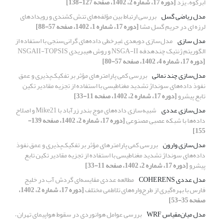
ابرکوه، یزد
[دوره 17، شماره 2، 1402، صفحه 127-138]
مدل ریاضی گسل
بررسی ارتباط بین مؤلفه‌های تنش کشندی و رویدادهای
لرزه‌ ای در حریم گسل مشا
[دوره 17، شماره 1، 1402، صفحه 57-88]
مدل سازی
مدل‌سازی دوبعدی غیرخطی داده‌های گرانی‌سنجی با استفاده از
الگوریتم ژنتیک چند‌هدفه NSGA-II و روش هیبریدی NSGAII-TOPSIS
[دوره 17، شماره 4، 1402، صفحه 57-80]
مدل‌سازی چند نمائی
بررسی کمی پارامترهای مؤثر بر تفکیک‌پذیری و عمق
نفوذ داده‌های سونداژ تشدید مغناطیسی با استفاده از تجزیه مقادیر تکین
تابع پیشرو
[دوره 17، شماره 2، 1402، صفحه 11-33]
مدل‌سازی عددی
شبیه‌سازی‌ داده‌های موج بندر زرآباد با Mike21 و اصلاح
داده‌ها با شبکه عصبی مصنوعی
[دوره 17، شماره 2، 1402، صفحه 139-
155]
مدل‌سازی وارون‌
بررسی کمی پارامترهای مؤثر بر تفکیک‌پذیری و عمق نفوذ
داده‌های سونداژ تشدید مغناطیسی با استفاده از تجزیه مقادیر تکین تابع
پیشرو
[دوره 17، شماره 2، 1402، صفحه 11-33]
مدل عددی COHERENS
مطالعه عددی مقایسه‌ای گردش آب در خلیج
فارس با بهره‌گیری از طرح‌واره‌های تلاطمی مختلف
[دوره 17، شماره 2، 1402،
صفحه 35-53]
مدل میان‌مقیاس WRF
بررسی عوامل هوانوردی در سقوط هواپیمای تهران –