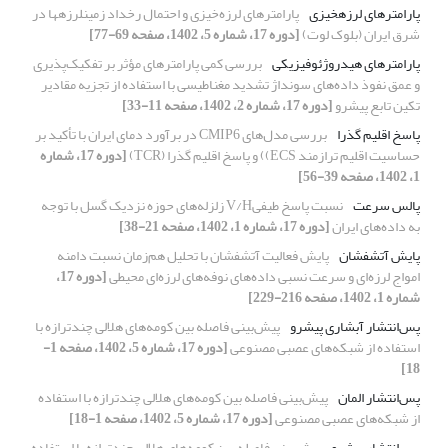
پارامترهای لرزه‏خیزی
پارامترهای لرزه‌خیزی و احتمال رخداد زمین‏لرزه‏ها در
شرق ایران (بلوک لوت)
[دوره 17، شماره 5، 1402، صفحه 69-77]
پارامترهای هیدروژئوفیزیکی
بررسی کمی پارامترهای مؤثر بر تفکیک‌پذیری
و عمق نفوذ داده‌های سونداژ تشدید مغناطیسی با استفاده از تجزیه مقادیر
تکین تابع پیشرو
[دوره 17، شماره 2، 1402، صفحه 11-33]
پاسخ اقلیم گذرا
بررسی مدل‌های CMIP6 در برآورد دمای ایران با تأکید بر
حساسیت اقلیم ترازمند ECS)) و پاسخ اقلیم گذرا (TCR)
[دوره 17، شماره
1، 1402، صفحه 39-56]
پالس سرعت
نسبت پاسخ طیفیV/H زلزله‌های حوزه نزدیک گسل با توجه
به داده‌های ایران
[دوره 17، شماره 1، 1402، صفحه 21-38]
پایش آتشفشان
پایش فعالیت آتشفشان با تحلیل هم‌زمان نسبت دامنه
امواج لرزه‌ای و سرعت نسبی داده‌های نوفه‌های لرزه‌ای محیطی
[دوره 17،
شماره 1، 1402، صفحه 216-229]
پس‌انتشار آبشاری پیشرو
پیش‌بینی فاصله بین کومه‌های هلالی چندترازه با
استفاده از شبکه‌های عصبی مصنوعی
[دوره 17، شماره 5، 1402، صفحه 1-
18]
پس‌انتشار المان
پیش‌بینی فاصله بین کومه‌های هلالی چندترازه با استفاده
از شبکه‌های عصبی مصنوعی
[دوره 17، شماره 5، 1402، صفحه 1-18]
پس‌انتشار پیشرو
پیش‌بینی فاصله بین کومه‌های هلالی چندترازه با استفاده