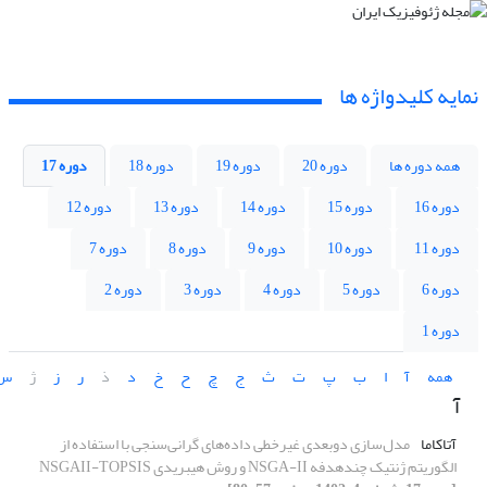
نمایه کلیدواژه ها
همه دوره ها
دوره 20
دوره 19
دوره 18
دوره 17
دوره 16
دوره 15
دوره 14
دوره 13
دوره 12
دوره 11
دوره 10
دوره 9
دوره 8
دوره 7
دوره 6
دوره 5
دوره 4
دوره 3
دوره 2
دوره 1
همه
آ
ا
ب
پ
ت
ث
ج
چ
ح
خ
د
ذ
ر
ز
ژ
س
آ
آتاکاما
مدل‌سازی دوبعدی غیرخطی داده‌های گرانی‌سنجی با استفاده از
الگوریتم ژنتیک چند‌هدفه NSGA-II و روش هیبریدی NSGAII-TOPSIS