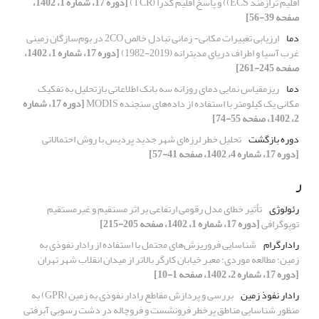
اقلیم ترازمند ECS)) و پاسخ اقلیم گذرا (TCR)
[دوره 17، شماره 1، 1402،
صفحه 39-56]
دما
ارزیابی تغییرات مکانی- زمانی تبادل خالص 2CO در بوم‌سازگان زمینی
غرب آسیا و اطراف دریای مدیترانه (2019-1982)
[دوره 17، شماره 1، 1402،
صفحه 245-261]
دما
ریزمقیاس نمایی دمای روزانه سه بانک اطلاعاتی بازتحلیل به تفکیک
مکانی یک کیلومتر با استفاده از داده‌های سنجنده MODIS
[دوره 17، شماره
2، 1402، صفحه 55-74]
دوره بازگشت
تحلیل خطر لرزه‌ای شهر جدید پردیس با روش احتمالاتی
[دوره 17، شماره 4، 1402، صفحه 41-57]
ر
رئولوژی
تأثیر خطای مدل رقومی ارتفاعی بر اثر مستقیم و غیرمستقیم
توپوگرافی
[دوره 17، شماره 1، 1402، صفحه 205-215]
رادارگرام
شناسایی فروریزش‌های محتمل با استفاده از رادار نفوذی به
زمین؛ مطالعه موردی: معبر خیابان کارگر بالاتر از میدان انقلاب شهر تهران
[دوره 17، شماره 2، 1402، صفحه 1-10]
رادار نفوذ زمین
بررسی و پردازش مقاطع رادار نفوذی به زمین (GPR) به
منظور شناسایی مناطق پرخطر فرونشست و فروچاله در دشت رسوبی آبرفتی