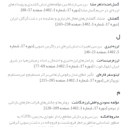
گسل امتدادلغز مشا
بررسی ارتباط بین مؤلفه‌های تنش کشندی و رویدادهای
لرزه‌ ای در حریم گسل مشا
[دوره 17، شماره 1، 1402، صفحه 57-88]
گلفشان
منشاء گلفشان‌های فعال قارنیارق و نفتلیجه در دشت گرگان، ایران
[دوره 17، شماره 1، 1402، صفحه 238-243]
ل
لرزه‌خیزی
بررسی تغییرات تنش لرزه‌ای در زاگرس جنوبی
[دوره 17، شماره
5، 1402، صفحه 21-46]
لرزه‌زمین‏ساخت
پارامترهای لرزه‌خیزی و احتمال رخداد زمین‏لرزه‏ها در شرق
ایران (بلوک لوت)
[دوره 17، شماره 5، 1402، صفحه 69-77]
لیتوسفر قاره‌ای
تأثیر خطای مدل رقومی ارتفاعی بر اثر مستقیم و غیرمستقیم
توپوگرافی
[دوره 17، شماره 1، 1402، صفحه 205-215]
م
مؤلفه عمودی و افقی لرزه‌نگاشت
روش‌ها و چالش‌های قرائت فازهای بازتابی
از موهو
[دوره 17، شماره 1، 1402، صفحه 109-128]
مخروط افکنه
بررسی و پردازش مقاطع رادار نفوذی به زمین (GPR) به
منظور شناسایی مناطق پرخطر فرونشست و فروچاله در دشت رسوبی آبرفتی