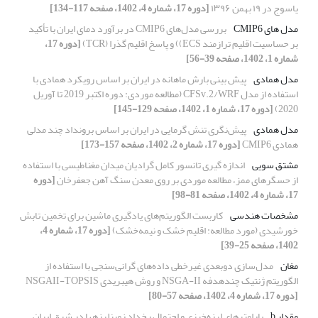
یاسوج در ۱۹ بهمن ۱۳۹۶
[دوره 17، شماره 4، 1402، صفحه 117-134]
مدل های CMIP6
بررسی مدل‌های CMIP6 در برآورد دمای ایران با تأکید
بر حساسیت اقلیم ترازمند ECS)) و پاسخ اقلیم گذرا (TCR)
[دوره 17،
شماره 1، 1402، صفحه 39-56]
مدل همادی
پیش‎ بینی بارش ماهانه در ایران بر اساس رویکرد همادی با
استفاده از مدل CFSv.2/WRF (مطالعه موردی: دوره اکتبر 2019 تا آوریل
2020)
[دوره 17، شماره 1، 1402، صفحه 129-145]
مدل همادی
پیش‌نگری تنش گرمایی در ایران بر اساس برونداد چند مدلی
همادی CMIP6
[دوره 17، شماره 2، 1402، صفحه 157-173]
مشتق سویی
اندازه گیری تانسور کامل گرادیان میدان مغناطیسی با استفاده
از حسگرهای ممز، مطالعه موردی بر روی معدن سنگ آهن جعفرخان
[دوره
17، شماره 4، 1402، صفحه 81-98]
مشخصات هندسی
کاربست الگوریتم‌های یادگیری ماشین برای تخمین تابش
خورشیدی (مورد مطالعه: اقلیم خشک و نیمه‌خشک)
[دوره 17، شماره 4،
1402، صفحه 25-39]
مغان
مدل‌سازی دوبعدی غیرخطی داده‌های گرانی‌سنجی با استفاده از
الگوریتم ژنتیک چند‌هدفه NSGA-II و روش هیبریدی NSGAII-TOPSIS
[دوره 17، شماره 4، 1402، صفحه 57-80]
مقدار b
پارامترهای لرزه‌خیزی و احتمال رخداد زمین‏لرزه‏ها در شرق ایران