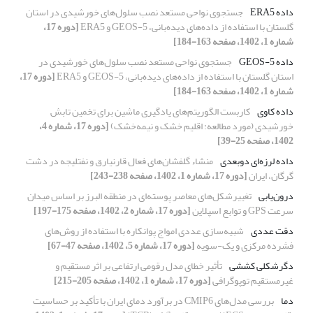
داده ERA5
جستجوی نواحی مستعد نصب سلول‌های خورشیدی در استان
گلستان با استفاده از داده‌های دیده‌بانی، GEOS-5 و ERA5
[دوره 17،
شماره 1، 1402، صفحه 163-184]
داده GEOS-5
جستجوی نواحی مستعد نصب سلول‌های خورشیدی در
استان گلستان با استفاده از داده‌های دیده‌بانی، GEOS-5 و ERA5
[دوره 17،
شماره 1، 1402، صفحه 163-184]
داده کاوی
کاربست الگوریتم‌های یادگیری ماشین برای تخمین تابش
خورشیدی (مورد مطالعه: اقلیم خشک و نیمه‌خشک)
[دوره 17، شماره 4،
1402، صفحه 25-39]
داده لرزه‌ای دوبعدی
منشاء گلفشان‌های فعال قارنیارق و نفتلیجه در دشت
گرگان، ایران
[دوره 17، شماره 1، 1402، صفحه 238-243]
درون‌یابی
تغییرشکل‌های معاصر پوسته‌ای در منطقه البرز بر اساس میدان
سرعت GPS و توابع اسپلاین
[دوره 17، شماره 2، 1402، صفحه 175-197]
دقت عددی
شبیه‌سازی عددی امواج پوانکاره با استفاده از روش‌های
فشرده مرکزی و یک-سویه
[دوره 17، شماره 5، 1402، صفحه 47-67]
دگرشکلی کششی
تأثیر خطای مدل رقومی ارتفاعی بر اثر مستقیم و
غیرمستقیم توپوگرافی
[دوره 17، شماره 1، 1402، صفحه 205-215]
دما
بررسی مدل‌های CMIP6 در برآورد دمای ایران با تأکید بر حساسیت