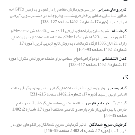
کاربری‌های عمرانی
بررسی و پردازش مقاطع رادار نفوذی به زمین (GPR) به
منظور شناسایی مناطق پرخطر فرونشست و فروچاله در دشت رسوبی آبرفتی
ابرکوه، یزد
[دوره 17، شماره 2، 1402، صفحه 127-138]
کرمانشاه
شبیه‌سازی زلزله‌های تاریخی 11 دی سال 336 (ه.ش)، 3/6 Mw و
12 فروردین سال 529 (ه.ش)، 1/6 Mw کرمانشاه با استفاده از پس‌لرزه‌های
زلزله 21 آبان 1396 ازگله کرمانشاه به روش تابع تجربی گرین
[دوره 17،
شماره 2، 1402، صفحه 93-104]
کمان آتشفشانی
توموگرافی امواج سطحی برای منطقه فرورانش مکران
[دوره
17، شماره 5، 1402، صفحه 117-133]
گ
گرانی‌سنجی
وارون‌سازی مشترک داده‌های گرانی سنجی و توموگرافی حالت
الحاقی اولین رسید
[دوره 17، شماره 2، 1402، صفحه 215-231]
گردش آب در خلیج فارس
مطالعه عددی مقایسه‌ای گردش آب در خلیج
فارس با بهره‌گیری از طرح‌واره‌های تلاطمی مختلف
[دوره 17، شماره 2، 1402،
صفحه 35-53]
گرمایش سریع شمالگان
تاثیر گرمایش سریع شمالگان بر الگوهای جوّی در
غرب آسیا
[دوره 17، شماره 4، 1402، صفحه 99-116]