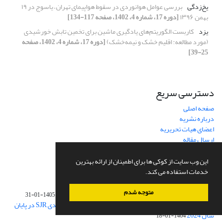
یخ‌زدگی
بررسی عوامل هوانوردی در سقوط هواپیمای تهران – یاسوج در ۱۹
بهمن ۱۳۹۶
[دوره 17، شماره 4، 1402، صفحه 117-134]
یزد
کاربست الگوریتم‌های یادگیری ماشین برای تخمین تابش خورشیدی
(مورد مطالعه: اقلیم خشک و نیمه‌خشک)
[دوره 17، شماره 4، 1402، صفحه
25-39]
دسترسی سریع
صفحه اصلی
درباره نشریه
اعضای هیات تحریریه
ارسال مقاله
تماس با ما
نقشه سایت
این وب سایت از کوکی ها برای اطمینان از ارائه بهترین
خدمات استفاده می کند.
آخرین اخبار
متوجه شدم
فراخوان ارسال مقاله بیست و دومین کنفرانس ژئوفیزیک ایران
1405-01-31
کسب رتبه Q4 مجله ژئوفیزیک ایران در رتبه بندی پایگاه رده بندی SJR در پایان
سال 2024
1404-01-18