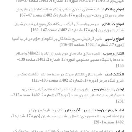
هیبریدی NSGAII-TOPSIS
[دوره 17، شماره 4، 1402، صفحه 57-80]
امواج پوانکاره
شبیه‌سازی عددی امواج پوانکاره با استفاده از روش‌های
فشرده مرکزی و یک-سویه
[دوره 17، شماره 5، 1402، صفحه 47-67]
امواج دنباله‌ای
بررسی وابستگی فرکانسی ﻛﺎﻫﻨﺪﮔﻲ موج لرزه‌ای درشرق-
شمال‌شرق ایران
[دوره 17، شماره 1، 1402، صفحه 147-162]
امواج راسبی
تاثیر گرمایش سریع شمالگان بر الگوهای جوّی در غرب آسیا
[دوره 17، شماره 4، 1402، صفحه 99-116]
انتقال رسوب
شبیه‌سازی‌ داده‌های موج بندر زرآباد با Mike21 و اصلاح
داده‌ها با شبکه عصبی مصنوعی
[دوره 17، شماره 2، 1402، صفحه 139-
155]
انگشت نمک
شبیه‌سازی انتشار صوت در محیط ساختار انگشت نمک در
شرق تنگه هرمز
[دوره 17، شماره 2، 1402، صفحه 105-125]
اولین‌ رسید زمان‌سیر
وارون‌سازی مشترک داده‌های گرانی سنجی و
توموگرافی حالت الحاقی اولین رسید
[دوره 17، شماره 2، 1402، صفحه 215-
231]
ایالت لرزه‌زمین‌ساخت البرز- آذربایجان
کاربرد نظریه بیزین در
زلزله‌شناسی، مطالعه موردی: شمال و شمال غرب ایران
[دوره 17، شماره 1،
1402، صفحه 1-20]
ایران
ریزمقیاس نمایی دمای روزانه سه بانک اطلاعاتی بازتحلیل به تفکیک