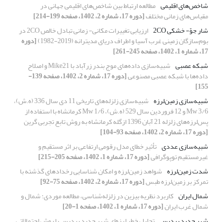
شاخص‌های اقلیمی
مطالعه ارتباط بین شاخص‌های اقلیمی جهانی در
مقیاس‌های زمانی مختلف
[دوره 17، شماره 2، 1402، صفحه 199-214]
شار جوّ- خشکی 2CO
ارزیابی تغییرات مکانی- زمانی تبادل خالص 2CO در
بوم‌سازگان زمینی غرب آسیا و اطراف دریای مدیترانه (2019-1982)
[دوره
17، شماره 1، 1402، صفحه 245-261]
شبکه عصبی
شبیه‌سازی‌ داده‌های موج بندر زرآباد با Mike21 و اصلاح
داده‌ها با شبکه عصبی مصنوعی
[دوره 17، شماره 2، 1402، صفحه 139-
155]
شبیه‌سازی زمین‌لرزه
شبیه‌سازی زلزله‌های تاریخی 11 دی سال 336 (ه.ش)،
3/6 Mw و 12 فروردین سال 529 (ه.ش)، 1/6 Mw کرمانشاه با استفاده از
پس‌لرزه‌های زلزله 21 آبان 1396 ازگله کرمانشاه به روش تابع تجربی گرین
[دوره 17، شماره 2، 1402، صفحه 93-104]
شبیه‌سازی عددی
تأثیر خطای مدل رقومی ارتفاعی بر اثر مستقیم و
غیرمستقیم توپوگرافی
[دوره 17، شماره 1، 1402، صفحه 205-215]
شدت زمین‌لرزه
شواهد زمین‌لرزه و امکان شناسایی رخدادهای گذشته با
تمرکز بر زمین‌لرزه طبس
[دوره 17، شماره 2، 1402، صفحه 75-92]
شمال ایران
کاربرد نظریه بیزین در زلزله‌شناسی، مطالعه موردی: شمال و
شمال غرب ایران
[دوره 17، شماره 1، 1402، صفحه 1-20]
شهر جدید پردیس
تحلیل خطر لرزه‌ای شهر جدید پردیس با روش احتمالاتی