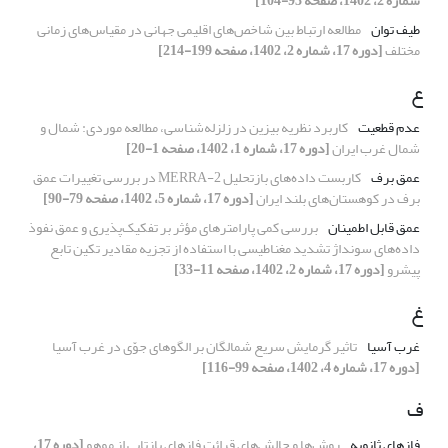
شماره 2، 1402، صفحه 93-104]
طیف توان
مطالعه ارتباط بین شاخص‌های اقلیمی جهانی در مقیاس‌های زمانی
مختلف
[دوره 17، شماره 2، 1402، صفحه 199-214]
ع
عدم قطعیت
کاربرد نظریه بیزین در زلزله‌شناسی، مطالعه موردی: شمال و
شمال غرب ایران
[دوره 17، شماره 1، 1402، صفحه 1-20]
عمق برف
کاربست داده‌های بازتحلیل MERRA-2 در بررسی تغییرات عمق
برف در کوهستان‌های بلند ایران
[دوره 17، شماره 5، 1402، صفحه 79-90]
عمق قابل اطمینان
بررسی کمی پارامترهای مؤثر بر تفکیک‌پذیری و عمق نفوذ
داده‌های سونداژ تشدید مغناطیسی با استفاده از تجزیه مقادیر تکین تابع
پیشرو
[دوره 17، شماره 2، 1402، صفحه 11-33]
غ
غرب آسیا
تاثیر گرمایش سریع شمالگان بر الگوهای جوّی در غرب آسیا
[دوره 17، شماره 4، 1402، صفحه 99-116]
ف
فازهای ثانویه
روش‌ها و چالش‌های قرائت فازهای بازتابی از موهو
[دوره 17،