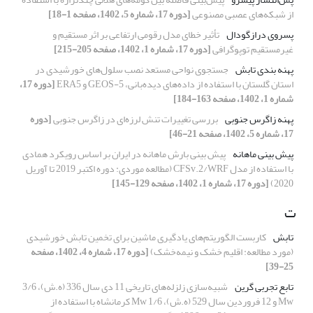
از شبکه‌های عصبی مصنوعی
[دوره 17، شماره 5، 1402، صفحه 1-18]
پسروی درازگودال
تأثیر خطای مدل رقومی ارتفاعی بر اثر مستقیم و
غیرمستقیم توپوگرافی
[دوره 17، شماره 1، 1402، صفحه 205-215]
پهنه بندی تابش
جستجوی نواحی مستعد نصب سلول‌های خورشیدی در
استان گلستان با استفاده از داده‌های دیده‌بانی، GEOS-5 و ERA5
[دوره 17،
شماره 1، 1402، صفحه 163-184]
پهنه زاگرس جنوبی
بررسی تغییرات تنش لرزه‌ای در زاگرس جنوبی
[دوره
17، شماره 5، 1402، صفحه 21-46]
پیش ‎بینی ماهانه
پیش‎ بینی بارش ماهانه در ایران بر اساس رویکرد همادی
با استفاده از مدل CFSv.2/WRF (مطالعه موردی: دوره اکتبر 2019 تا آوریل
2020)
[دوره 17، شماره 1، 1402، صفحه 129-145]
ت
تابش
کاربست الگوریتم‌های یادگیری ماشین برای تخمین تابش خورشیدی
(مورد مطالعه: اقلیم خشک و نیمه‌خشک)
[دوره 17، شماره 4، 1402، صفحه
25-39]
تابع تجربی گرین
شبیه‌سازی زلزله‌های تاریخی 11 دی سال 336 (ه.ش)، 3/6
Mw و 12 فروردین سال 529 (ه.ش)، 1/6 Mw کرمانشاه با استفاده از