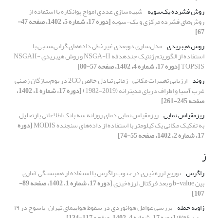
روش فشرده یک‌سویه
شبیه‌سازی عددی امواج پوانکاره با استفاده از
روش‌های فشرده مرکزی و یک-سویه
[دوره 17، شماره 5، 1402، صفحه 47-
67]
روش هیبریدی
مدل‌سازی دوبعدی غیرخطی داده‌های گرانی‌سنجی با
استفاده از الگوریتم ژنتیک چند‌هدفه NSGA-II و روش هیبریدی NSGAII-
TOPSIS
[دوره 17، شماره 4، 1402، صفحه 57-80]
روند
ارزیابی تغییرات مکانی- زمانی تبادل خالص 2CO در بوم‌سازگان زمینی
غرب آسیا و اطراف دریای مدیترانه (2019-1982)
[دوره 17، شماره 1، 1402،
صفحه 245-261]
ریزمقیاس نمایی
ریزمقیاس نمایی دمای روزانه سه بانک اطلاعاتی بازتحلیل
به تفکیک مکانی یک کیلومتر با استفاده از داده‌های سنجنده MODIS
[دوره
17، شماره 2، 1402، صفحه 55-74]
ز
زاگرس
توزیع لرزه‌خیزی در جنوب زاگرس با استفاده از همبستگی آماری
بین b-value و بعد فرکتال لرزه‌خیزی
[دوره 17، شماره 1، 1402، صفحه 89-
107]
زاویه حمله
بررسی عوامل هوانوردی در سقوط هواپیمای تهران – یاسوج در ۱۹
بهمن ۱۳۹۶
[دوره 17، شماره 4، 1402، صفحه 117-134]