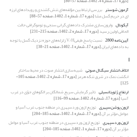
[دوره 17، شماره 4، 1402، صفحه 57-80]
آزمون شوستر
بررسی ارتباط بین مؤلفه‌های تنش کشندی و رویدادهای لرزه‌
ای در حریم گسل مشا
[دوره 17، شماره 1، 1402، صفحه 57-88]
آیکونال
وارون‌سازی مشترک داده‌های گرانی سنجی و توموگرافی حالت
الحاقی اولین رسید
[دوره 17، شماره 2، 1402، صفحه 215-231]
آیین‌نامه 2800
نسبت پاسخ طیفیV/H زلزله‌های حوزه نزدیک گسل با توجه
به داده‌های ایران
[دوره 17، شماره 1، 1402، صفحه 21-38]
ا
اتلاف انتشار سیگنال صوتی
شبیه‌سازی انتشار صوت در محیط ساختار
انگشت نمک در شرق تنگه هرمز
[دوره 17، شماره 2، 1402، صفحه 105-
125]
ارتفاع ژئوپتانسیلی
تاثیر گرمایش سریع شمالگان بر الگوهای جوّی در غرب
آسیا
[دوره 17، شماره 4، 1402، صفحه 99-116]
ازون پوشن‌‌سپهری
توزیع ازون وردسپهری در منطقه جنوب غرب آسیا و
عوامل مؤثر بر آن
[دوره 17، شماره 1، 1402، صفحه 185-204]
ازون وردسپهری
توزیع ازون وردسپهری در منطقه جنوب غرب آسیا و عوامل
مؤثر بر آن
[دوره 17، شماره 1، 1402، صفحه 185-204]