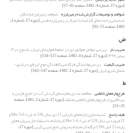
[دوره 17، شماره 4، 1402، صفحه 41-57]
شواهد و توصیفات گزارش‌شده زمین‌لرزه
شواهد زمین‌لرزه و امکان
شناسایی رخدادهای گذشته با تمرکز بر زمین‌لرزه طبس
[دوره 17، شماره 2،
1402، صفحه 75-92]
ض
ضریب بار
بررسی عوامل هوانوردی در سقوط هواپیمای تهران – یاسوج در ۱۹
بهمن ۱۳۹۶
[دوره 17، شماره 4، 1402، صفحه 117-134]
ضریب کیفیت
بررسی وابستگی فرکانسی ﻛﺎﻫﻨﺪﮔﻲ موج لرزه‌ای درشرق-
شمال‌شرق ایران
[دوره 17، شماره 1، 1402، صفحه 147-162]
ط
طرح‌واره‌های تلاطمی
مطالعه عددی مقایسه‌ای گردش آب در خلیج فارس با
بهره‌گیری از طرح‌واره‌های تلاطمی مختلف
[دوره 17، شماره 2، 1402، صفحه
35-53]
طیف پاسخ
شبیه‌سازی زلزله‌های تاریخی 11 دی سال 336 (ه.ش)، 3/6 Mw و
12 فروردین سال 529 (ه.ش)، 1/6 Mw کرمانشاه با استفاده از پس‌لرزه‌های
زلزله 21 آبان 1396 ازگله کرمانشاه به روش تابع تجربی گرین
[دوره 17،